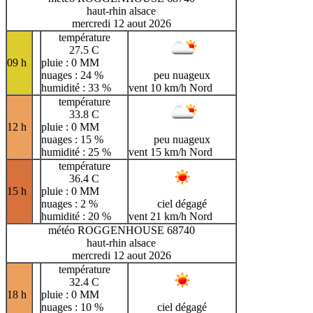
haut-rhin alsace
mercredi 12 aout 2026
température
27.5 C
09 h
pluie : 0 MM
nuages : 24 %
peu nuageux
humidité : 33 %
vent 10 km/h Nord
température
33.8 C
12 h
pluie : 0 MM
nuages : 15 %
peu nuageux
humidité : 25 %
vent 15 km/h Nord
température
36.4 C
15 h
pluie : 0 MM
nuages : 2 %
ciel dégagé
humidité : 20 %
vent 21 km/h Nord
météo ROGGENHOUSE 68740
haut-rhin alsace
mercredi 12 aout 2026
température
32.4 C
18 h
pluie : 0 MM
nuages : 10 %
ciel dégagé