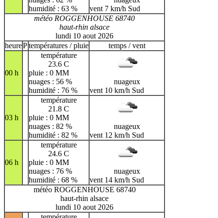
humidité : 63 %
vent 7 km/h Sud
météo ROGGENHOUSE 68740
haut-rhin alsace
lundi 10 aout 2026
heure
P
températures / pluie
temps / vent
température
23.6 C
00 h
pluie : 0 MM
nuages : 56 %
nuageux
humidité : 76 %
vent 10 km/h Sud
température
21.8 C
03 h
pluie : 0 MM
nuages : 82 %
nuageux
humidité : 82 %
vent 12 km/h Sud
température
24.6 C
06 h
pluie : 0 MM
nuages : 76 %
nuageux
humidité : 68 %
vent 14 km/h Sud
météo ROGGENHOUSE 68740
haut-rhin alsace
lundi 10 aout 2026
température