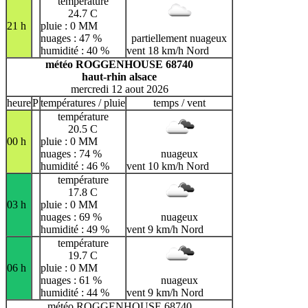
température
24.7 C
21 h
pluie : 0 MM
nuages : 47 %
partiellement nuageux
humidité : 40 %
vent 18 km/h Nord
météo ROGGENHOUSE 68740
haut-rhin alsace
mercredi 12 aout 2026
heure
P
températures / pluie
temps / vent
température
20.5 C
00 h
pluie : 0 MM
nuages : 74 %
nuageux
humidité : 46 %
vent 10 km/h Nord
température
17.8 C
03 h
pluie : 0 MM
nuages : 69 %
nuageux
humidité : 49 %
vent 9 km/h Nord
température
19.7 C
06 h
pluie : 0 MM
nuages : 61 %
nuageux
humidité : 44 %
vent 9 km/h Nord
météo ROGGENHOUSE 68740