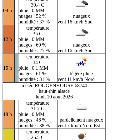
30.4 C
09 h
pluie : 0 MM
nuages : 52 %
nuageux
humidité : 37 %
vent 16 km/h Sud
température
35 C
12 h
pluie : 0 MM
nuages : 69 %
nuageux
humidité : 25 %
vent 16 km/h Sud
température
34 C
15 h
pluie : 0.1 MM
nuages : 61 %
légère pluie
humidité : 31 %
vent 11 km/h Nord
météo ROGGENHOUSE 68740
haut-rhin alsace
lundi 10 aout 2026
température
31.7 C
18 h
pluie : 0 MM
nuages : 46 %
partiellement nuageux
humidité : 38 %
vent 7 km/h Nord Est
température
26.5 C