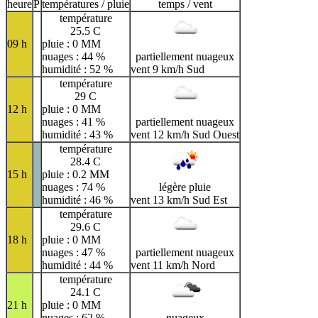
H
I
J
K
L
M
N
heure
P
températures / pluie
temps / vent
température
O
P
Q
R
S
T
U
25.5 C
09 h
pluie : 0 MM
V
W
X
Y
Z
nuages : 44 %
partiellement nuageux
humidité : 52 %
vent 9 km/h Sud
température
29 C
12 h
pluie : 0 MM
nuages : 41 %
partiellement nuageux
humidité : 43 %
vent 12 km/h Sud Ouest
température
28.4 C
15 h
pluie : 0.2 MM
nuages : 74 %
légère pluie
humidité : 46 %
vent 13 km/h Sud Est
température
29.6 C
18 h
pluie : 0 MM
nuages : 47 %
partiellement nuageux
humidité : 44 %
vent 11 km/h Nord
température
24.1 C
21 h
pluie : 0 MM
nuages : 62 %
nuageux