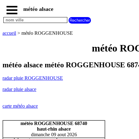
météo alsace
accueil
radar
pluie
accueil
> météo ROGGENHOUSE
ROGGENHOUSE
carte
météo ROG
météo
alsace
radar
météo alsace météo ROGGENHOUSE 6874
pluie
alsace
radar pluie ROGGENHOUSE
carte
météo
radar pluie alsace
france
météo
villes
carte météo alsace
et
villages
commencant
météo ROGGENHOUSE 68740
par
haut-rhin alsace
A
B
C
D
E
F
G
dimanche 09 aout 2026