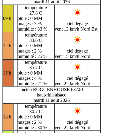
mardi 11 aout 2026
température
27.8 C
09 h
pluie : 0 MM
nuages : 3 %
ciel dégagé
humidité : 33 %
vent 13 km/h Nord Est
température
33.6 C
12 h
pluie : 0 MM
nuages : 2 %
ciel dégagé
humidité : 25 %
vent 15 km/h Nord
température
35.7 C
15 h
pluie : 0 MM
nuages : 4 %
ciel dégagé
humidité : 21 %
vent 22 km/h Nord
météo ROGGENHOUSE 68740
haut-rhin alsace
mardi 11 aout 2026
température
30.7 C
18 h
pluie : 0 MM
nuages : 2 %
ciel dégagé
humidité : 30 %
vent 22 km/h Nord