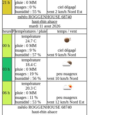
21 h
pluie : 0 MM
nuages : 0 %
ciel dégagé
humidité : 55 %
vent 2 km/h Nord Est
météo ROGGENHOUSE 68740
haut-rhin alsace
mardi 11 aout 2026
heure
P
températures / pluie
temps / vent
température
24.7 C
00 h
pluie : 0 MM
nuages : 9 %
ciel dégagé
humidité : 57 %
vent 9 km/h Nord
température
18.4 C
03 h
pluie : 0 MM
nuages : 19 %
peu nuageux
humidité : 56 %
vent 10 km/h Nord
température
20.3 C
06 h
pluie : 0 MM
nuages : 11 %
peu nuageux
humidité : 53 %
vent 12 km/h Nord Est
météo ROGGENHOUSE 68740
haut-rhin alsace