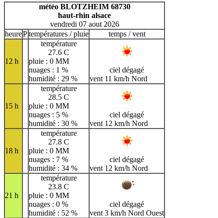
H
I
J
K
L
M
N
météo BLOTZHEIM 68730
haut-rhin alsace
O
P
Q
R
S
T
U
vendredi 07 aout 2026
V
W
X
Y
Z
heure
P
températures / pluie
temps / vent
température
27.6 C
12 h
pluie : 0 MM
nuages : 1 %
ciel dégagé
humidité : 29 %
vent 11 km/h Nord
température
28.5 C
15 h
pluie : 0 MM
nuages : 5 %
ciel dégagé
humidité : 30 %
vent 12 km/h Nord
température
27.8 C
18 h
pluie : 0 MM
nuages : 7 %
ciel dégagé
humidité : 34 %
vent 12 km/h Nord
température
23.8 C
21 h
pluie : 0 MM
nuages : 0 %
ciel dégagé
humidité : 52 %
vent 3 km/h Nord Ouest