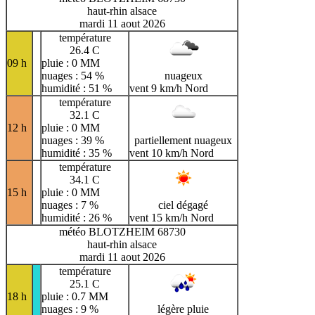
haut-rhin alsace
mardi 11 aout 2026
température
26.4 C
09 h
pluie : 0 MM
nuages : 54 %
nuageux
humidité : 51 %
vent 9 km/h Nord
température
32.1 C
12 h
pluie : 0 MM
nuages : 39 %
partiellement nuageux
humidité : 35 %
vent 10 km/h Nord
température
34.1 C
15 h
pluie : 0 MM
nuages : 7 %
ciel dégagé
humidité : 26 %
vent 15 km/h Nord
météo BLOTZHEIM 68730
haut-rhin alsace
mardi 11 aout 2026
température
25.1 C
18 h
pluie : 0.7 MM
nuages : 9 %
légère pluie