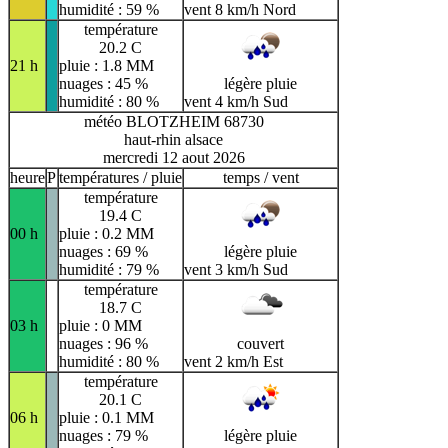
humidité : 59 %
vent 8 km/h Nord
température
20.2 C
21 h
pluie : 1.8 MM
nuages : 45 %
légère pluie
humidité : 80 %
vent 4 km/h Sud
météo BLOTZHEIM 68730
haut-rhin alsace
mercredi 12 aout 2026
heure
P
températures / pluie
temps / vent
température
19.4 C
00 h
pluie : 0.2 MM
nuages : 69 %
légère pluie
humidité : 79 %
vent 3 km/h Sud
température
18.7 C
03 h
pluie : 0 MM
nuages : 96 %
couvert
humidité : 80 %
vent 2 km/h Est
température
20.1 C
06 h
pluie : 0.1 MM
nuages : 79 %
légère pluie