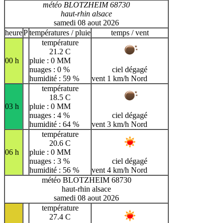
météo BLOTZHEIM 68730
haut-rhin alsace
samedi 08 aout 2026
heure
P
températures / pluie
temps / vent
température
21.2 C
00 h
pluie : 0 MM
nuages : 0 %
ciel dégagé
humidité : 59 %
vent 1 km/h Nord
température
18.5 C
03 h
pluie : 0 MM
nuages : 4 %
ciel dégagé
humidité : 64 %
vent 3 km/h Nord
température
20.6 C
06 h
pluie : 0 MM
nuages : 3 %
ciel dégagé
humidité : 56 %
vent 4 km/h Nord
météo BLOTZHEIM 68730
haut-rhin alsace
samedi 08 aout 2026
température
27.4 C