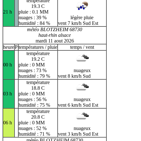
température
19.3 C
21 h
pluie : 0.1 MM
nuages : 39 %
légère pluie
humidité : 84 %
vent 7 km/h Sud Est
météo BLOTZHEIM 68730
haut-rhin alsace
mardi 11 aout 2026
heure
P
températures / pluie
temps / vent
température
19.2 C
00 h
pluie : 0 MM
nuages : 73 %
nuageux
humidité : 79 %
vent 8 km/h Sud
température
18.8 C
03 h
pluie : 0 MM
nuages : 56 %
nuageux
humidité : 75 %
vent 6 km/h Sud Est
température
20.8 C
06 h
pluie : 0 MM
nuages : 52 %
nuageux
humidité : 71 %
vent 3 km/h Sud Est
météo BLOTZHEIM 68730