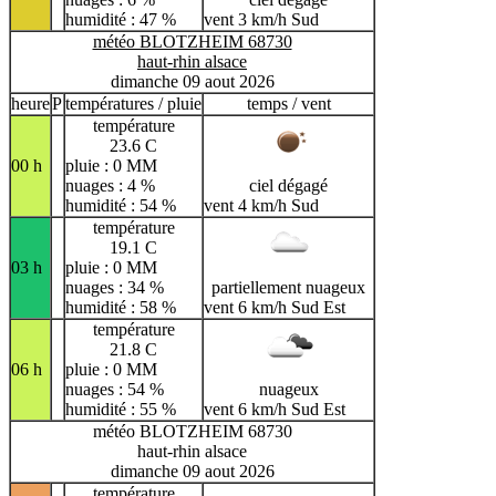
humidité : 47 %
vent 3 km/h Sud
météo BLOTZHEIM 68730
haut-rhin alsace
dimanche 09 aout 2026
heure
P
températures / pluie
temps / vent
température
23.6 C
00 h
pluie : 0 MM
nuages : 4 %
ciel dégagé
humidité : 54 %
vent 4 km/h Sud
température
19.1 C
03 h
pluie : 0 MM
nuages : 34 %
partiellement nuageux
humidité : 58 %
vent 6 km/h Sud Est
température
21.8 C
06 h
pluie : 0 MM
nuages : 54 %
nuageux
humidité : 55 %
vent 6 km/h Sud Est
météo BLOTZHEIM 68730
haut-rhin alsace
dimanche 09 aout 2026
température