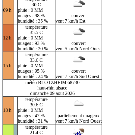
30 C
09 h
pluie : 0 MM
nuages : 98 %
couvert
humidité : 35 %
vent 7 km/h Est
température
35.5 C
12 h
pluie : 0 MM
nuages : 93 %
couvert
humidité : 20 %
vent 5 km/h Nord Ouest
température
33.6 C
15 h
pluie : 0 MM
nuages : 95 %
couvert
humidité : 24 %
vent 7 km/h Sud Ouest
météo BLOTZHEIM 68730
haut-rhin alsace
dimanche 09 aout 2026
température
30.6 C
18 h
pluie : 0 MM
nuages : 47 %
partiellement nuageux
humidité : 31 %
vent 7 km/h Nord Ouest
température
21.4 C