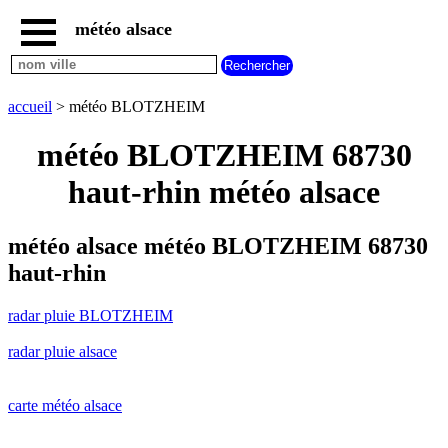
météo alsace
accueil
radar
pluie
accueil
> météo BLOTZHEIM
BLOTZHEIM
carte
météo BLOTZHEIM 68730
météo
alsace
haut-rhin météo alsace
radar
pluie
alsace
météo alsace météo BLOTZHEIM 68730
carte
haut-rhin
météo
france
radar pluie BLOTZHEIM
météo
villes
radar pluie alsace
et
villages
commencant
par
carte météo alsace
A
B
C
D
E
F
G