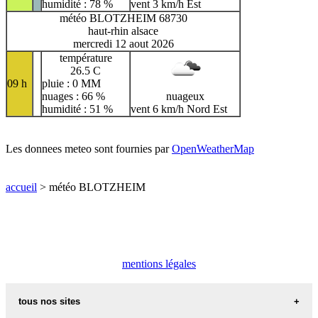
humidité : 78 %
vent 3 km/h Est
météo BLOTZHEIM 68730
haut-rhin alsace
mercredi 12 aout 2026
température
26.5 C
09 h
pluie : 0 MM
nuages : 66 %
nuageux
humidité : 51 %
vent 6 km/h Nord Est
Les donnees meteo sont fournies par
OpenWeatherMap
accueil
> météo BLOTZHEIM
mentions légales
tous nos sites