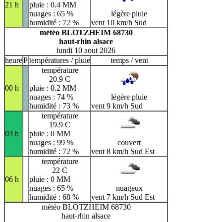
21 h
pluie : 0.4 MM
nuages : 65 %
légère pluie
humidité : 72 %
vent 10 km/h Sud
météo BLOTZHEIM 68730
haut-rhin alsace
lundi 10 aout 2026
heure
P
températures / pluie
temps / vent
température
20.9 C
00 h
pluie : 0.2 MM
nuages : 74 %
légère pluie
humidité : 73 %
vent 9 km/h Sud
température
19.9 C
03 h
pluie : 0 MM
nuages : 99 %
couvert
humidité : 72 %
vent 8 km/h Sud Est
température
22 C
06 h
pluie : 0 MM
nuages : 65 %
nuageux
humidité : 68 %
vent 7 km/h Sud Est
météo BLOTZHEIM 68730
haut-rhin alsace