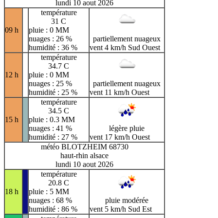
lundi 10 aout 2026
température
31 C
09 h
pluie : 0 MM
nuages : 26 %
partiellement nuageux
humidité : 36 %
vent 4 km/h Sud Ouest
température
34.7 C
12 h
pluie : 0 MM
nuages : 25 %
partiellement nuageux
humidité : 25 %
vent 11 km/h Ouest
température
34.5 C
15 h
pluie : 0.3 MM
nuages : 41 %
légère pluie
humidité : 27 %
vent 17 km/h Ouest
météo BLOTZHEIM 68730
haut-rhin alsace
lundi 10 aout 2026
température
20.8 C
18 h
pluie : 5 MM
nuages : 68 %
pluie modérée
humidité : 86 %
vent 5 km/h Sud Est