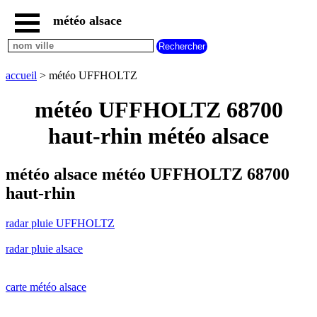
météo alsace
accueil
radar
pluie
accueil
> météo UFFHOLTZ
UFFHOLTZ
carte
météo UFFHOLTZ 68700
météo
alsace
haut-rhin météo alsace
radar
pluie
alsace
météo alsace météo UFFHOLTZ 68700
carte
haut-rhin
météo
france
radar pluie UFFHOLTZ
météo
villes
radar pluie alsace
et
villages
commencant
par
carte météo alsace
A
B
C
D
E
F
G