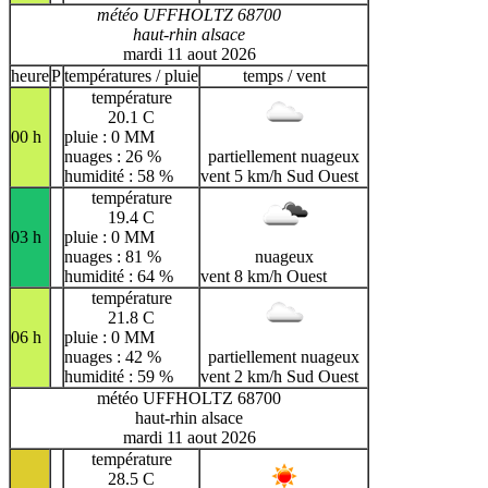
météo UFFHOLTZ 68700
haut-rhin alsace
mardi 11 aout 2026
heure
P
températures / pluie
temps / vent
température
20.1 C
00 h
pluie : 0 MM
nuages : 26 %
partiellement nuageux
humidité : 58 %
vent 5 km/h Sud Ouest
température
19.4 C
03 h
pluie : 0 MM
nuages : 81 %
nuageux
humidité : 64 %
vent 8 km/h Ouest
température
21.8 C
06 h
pluie : 0 MM
nuages : 42 %
partiellement nuageux
humidité : 59 %
vent 2 km/h Sud Ouest
météo UFFHOLTZ 68700
haut-rhin alsace
mardi 11 aout 2026
température
28.5 C