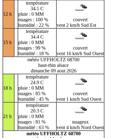
température
34.1 C
12 h
pluie : 0 MM
nuages : 100 %
couvert
humidité : 22 %
vent 2 km/h Sud Est
température
34.4 C
15 h
pluie : 0 MM
nuages : 99 %
couvert
humidité : 18 %
vent 16 km/h Sud Ouest
météo UFFHOLTZ 68700
haut-rhin alsace
dimanche 09 aout 2026
température
24.9 C
18 h
pluie : 0 MM
nuages : 85 %
couvert
humidité : 45 %
vent 1 km/h Sud Ouest
température
20.3 C
21 h
pluie : 0 MM
nuages : 81 %
nuageux
humidité : 63 %
vent 4 km/h Nord Ouest
météo UFFHOLTZ 68700