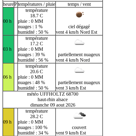
heure
P
températures / pluie
temps / vent
température
18.7 C
00 h
pluie : 0 MM
nuages : 1 %
ciel dégagé
humidité : 50 %
vent 4 km/h Nord Est
température
17.2 C
03 h
pluie : 0 MM
nuages : 39 %
partiellement nuageux
humidité : 56 %
vent 4 km/h Nord
température
20.6 C
06 h
pluie : 0 MM
nuages : 48 %
partiellement nuageux
humidité : 50 %
vent 3 km/h Est
météo UFFHOLTZ 68700
haut-rhin alsace
dimanche 09 aout 2026
température
28.2 C
09 h
pluie : 0 MM
nuages : 100 %
couvert
humidité : 34 %
vent 9 km/h Est