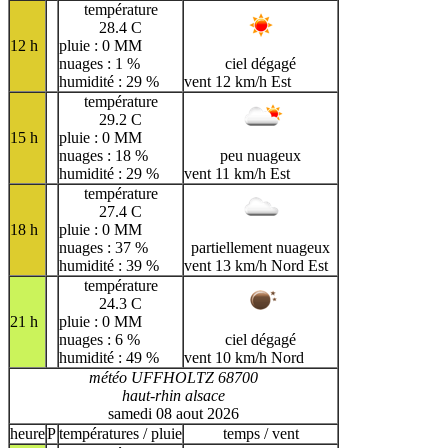
température
28.4 C
12 h
pluie : 0 MM
nuages : 1 %
ciel dégagé
humidité : 29 %
vent 12 km/h Est
température
29.2 C
15 h
pluie : 0 MM
nuages : 18 %
peu nuageux
humidité : 29 %
vent 11 km/h Est
température
27.4 C
18 h
pluie : 0 MM
nuages : 37 %
partiellement nuageux
humidité : 39 %
vent 13 km/h Nord Est
température
24.3 C
21 h
pluie : 0 MM
nuages : 6 %
ciel dégagé
humidité : 49 %
vent 10 km/h Nord
météo UFFHOLTZ 68700
haut-rhin alsace
samedi 08 aout 2026
heure
P
températures / pluie
temps / vent