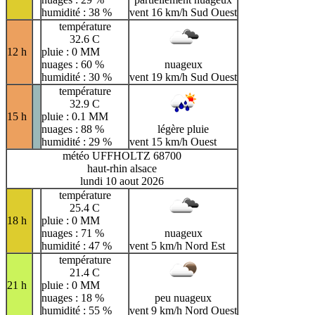
humidité : 38 %
vent 16 km/h Sud Ouest
température
32.6 C
12 h
pluie : 0 MM
nuages : 60 %
nuageux
humidité : 30 %
vent 19 km/h Sud Ouest
température
32.9 C
15 h
pluie : 0.1 MM
nuages : 88 %
légère pluie
humidité : 29 %
vent 15 km/h Ouest
météo UFFHOLTZ 68700
haut-rhin alsace
lundi 10 aout 2026
température
25.4 C
18 h
pluie : 0 MM
nuages : 71 %
nuageux
humidité : 47 %
vent 5 km/h Nord Est
température
21.4 C
21 h
pluie : 0 MM
nuages : 18 %
peu nuageux
humidité : 55 %
vent 9 km/h Nord Ouest