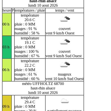
haut-rhin alsace
lundi 10 aout 2026
heure
P
températures / pluie
temps / vent
température
20.6 C
00 h
pluie : 0 MM
nuages : 91 %
couvert
humidité : 58 %
vent 9 km/h Ouest
température
19.1 C
03 h
pluie : 0 MM
nuages : 100 %
couvert
humidité : 67 %
vent 9 km/h Sud Ouest
température
22.2 C
06 h
pluie : 0 MM
nuages : 61 %
nuageux
humidité : 60 %
vent 10 km/h Sud Ouest
météo UFFHOLTZ 68700
haut-rhin alsace
lundi 10 aout 2026
température
29.4 C
09 h
pluie : 0 MM
nuages : 29 %
partiellement nuageux