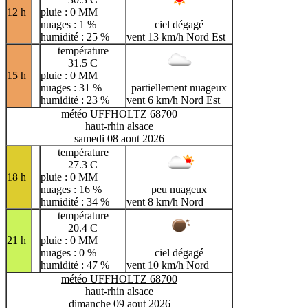
12 h
pluie : 0 MM
nuages : 1 %
ciel dégagé
humidité : 25 %
vent 13 km/h Nord Est
température
31.5 C
15 h
pluie : 0 MM
nuages : 31 %
partiellement nuageux
humidité : 23 %
vent 6 km/h Nord Est
météo UFFHOLTZ 68700
haut-rhin alsace
samedi 08 aout 2026
température
27.3 C
18 h
pluie : 0 MM
nuages : 16 %
peu nuageux
humidité : 34 %
vent 8 km/h Nord
température
20.4 C
21 h
pluie : 0 MM
nuages : 0 %
ciel dégagé
humidité : 47 %
vent 10 km/h Nord
météo UFFHOLTZ 68700
haut-rhin alsace
dimanche 09 aout 2026