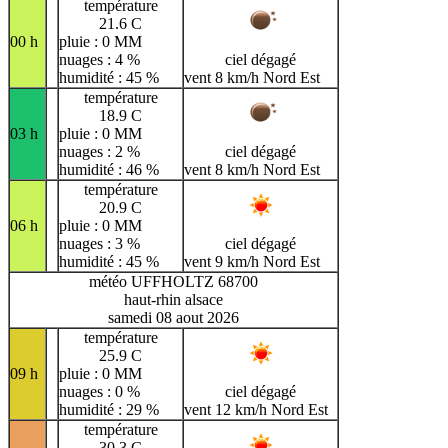
température
21.6 C
00 h
pluie : 0 MM
nuages : 4 %
ciel dégagé
humidité : 45 %
vent 8 km/h Nord Est
température
18.9 C
03 h
pluie : 0 MM
nuages : 2 %
ciel dégagé
humidité : 46 %
vent 8 km/h Nord Est
température
20.9 C
06 h
pluie : 0 MM
nuages : 3 %
ciel dégagé
humidité : 45 %
vent 9 km/h Nord Est
météo UFFHOLTZ 68700
haut-rhin alsace
samedi 08 aout 2026
température
25.9 C
09 h
pluie : 0 MM
nuages : 0 %
ciel dégagé
humidité : 29 %
vent 12 km/h Nord Est
température
30.3 C