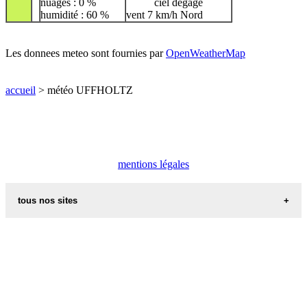
nuages : 0 %
ciel dégagé
humidité : 60 %
vent 7 km/h Nord
Les donnees meteo sont fournies par
OpenWeatherMap
accueil
> météo UFFHOLTZ
mentions légales
tous nos sites
commune de france
villes et villages en alsace
sites de france