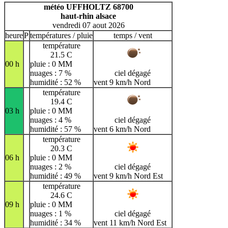
H
I
J
K
L
M
N
météo UFFHOLTZ 68700
haut-rhin alsace
O
P
Q
R
S
T
U
vendredi 07 aout 2026
V
W
X
Y
Z
heure
P
températures / pluie
temps / vent
température
21.5 C
00 h
pluie : 0 MM
nuages : 7 %
ciel dégagé
humidité : 52 %
vent 9 km/h Nord
température
19.4 C
03 h
pluie : 0 MM
nuages : 4 %
ciel dégagé
humidité : 57 %
vent 6 km/h Nord
température
20.3 C
06 h
pluie : 0 MM
nuages : 2 %
ciel dégagé
humidité : 49 %
vent 9 km/h Nord Est
température
24.6 C
09 h
pluie : 0 MM
nuages : 1 %
ciel dégagé
humidité : 34 %
vent 11 km/h Nord Est