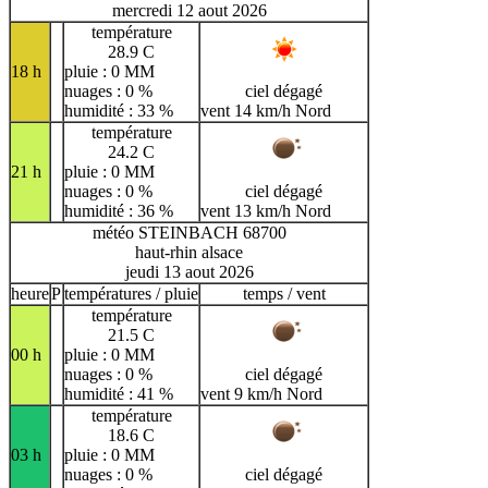
mercredi 12 aout 2026
température
28.9 C
18 h
pluie : 0 MM
nuages : 0 %
ciel dégagé
humidité : 33 %
vent 14 km/h Nord
température
24.2 C
21 h
pluie : 0 MM
nuages : 0 %
ciel dégagé
humidité : 36 %
vent 13 km/h Nord
météo STEINBACH 68700
haut-rhin alsace
jeudi 13 aout 2026
heure
P
températures / pluie
temps / vent
température
21.5 C
00 h
pluie : 0 MM
nuages : 0 %
ciel dégagé
humidité : 41 %
vent 9 km/h Nord
température
18.6 C
03 h
pluie : 0 MM
nuages : 0 %
ciel dégagé