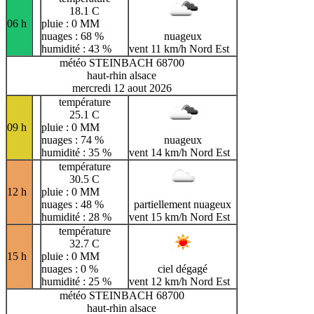
18.1 C
06 h
pluie : 0 MM
nuages : 68 %
nuageux
humidité : 43 %
vent 11 km/h Nord Est
météo STEINBACH 68700
haut-rhin alsace
mercredi 12 aout 2026
température
25.1 C
09 h
pluie : 0 MM
nuages : 74 %
nuageux
humidité : 35 %
vent 14 km/h Nord Est
température
30.5 C
12 h
pluie : 0 MM
nuages : 48 %
partiellement nuageux
humidité : 28 %
vent 15 km/h Nord Est
température
32.7 C
15 h
pluie : 0 MM
nuages : 0 %
ciel dégagé
humidité : 25 %
vent 12 km/h Nord Est
météo STEINBACH 68700
haut-rhin alsace