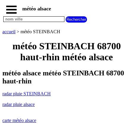
météo alsace
accueil
radar
pluie
accueil
> météo STEINBACH
STEINBACH
carte
météo STEINBACH 68700
météo
alsace
haut-rhin météo alsace
radar
pluie
alsace
météo alsace météo STEINBACH 68700
carte
haut-rhin
météo
france
radar pluie STEINBACH
météo
villes
radar pluie alsace
et
villages
commencant
par
carte météo alsace
A
B
C
D
E
F
G