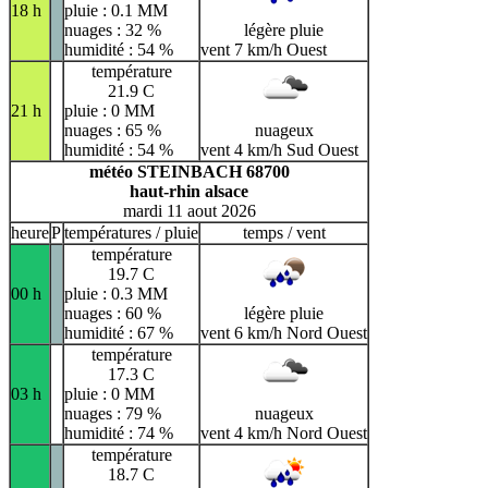
18 h
pluie : 0.1 MM
nuages : 32 %
légère pluie
humidité : 54 %
vent 7 km/h Ouest
température
21.9 C
21 h
pluie : 0 MM
nuages : 65 %
nuageux
humidité : 54 %
vent 4 km/h Sud Ouest
météo STEINBACH 68700
haut-rhin alsace
mardi 11 aout 2026
heure
P
températures / pluie
temps / vent
température
19.7 C
00 h
pluie : 0.3 MM
nuages : 60 %
légère pluie
humidité : 67 %
vent 6 km/h Nord Ouest
température
17.3 C
03 h
pluie : 0 MM
nuages : 79 %
nuageux
humidité : 74 %
vent 4 km/h Nord Ouest
température
18.7 C