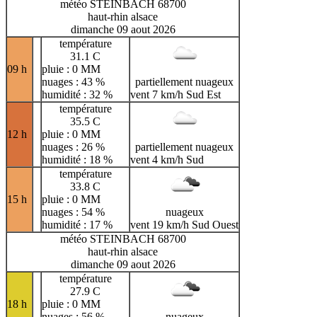
météo STEINBACH 68700
haut-rhin alsace
dimanche 09 aout 2026
température
31.1 C
09 h
pluie : 0 MM
nuages : 43 %
partiellement nuageux
humidité : 32 %
vent 7 km/h Sud Est
température
35.5 C
12 h
pluie : 0 MM
nuages : 26 %
partiellement nuageux
humidité : 18 %
vent 4 km/h Sud
température
33.8 C
15 h
pluie : 0 MM
nuages : 54 %
nuageux
humidité : 17 %
vent 19 km/h Sud Ouest
météo STEINBACH 68700
haut-rhin alsace
dimanche 09 aout 2026
température
27.9 C
18 h
pluie : 0 MM
nuages : 56 %
nuageux