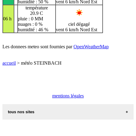
humidité : 50 %
vent 6 km/h Nord Est
température
20.9 C
06 h
pluie : 0 MM
nuages : 0 %
ciel dégagé
humidité : 46 %
vent 6 km/h Nord Est
Les donnees meteo sont fournies par
OpenWeatherMap
accueil
> météo STEINBACH
mentions légales
tous nos sites
commune de france