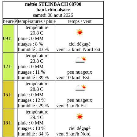
H
I
J
K
L
M
N
météo STEINBACH 68700
haut-rhin alsace
O
P
Q
R
S
T
U
samedi 08 aout 2026
V
W
X
Y
Z
heure
P
températures / pluie
temps / vent
température
20.8 C
09 h
pluie : 0 MM
nuages : 8 %
ciel dégagé
humidité : 43 %
vent 12 km/h Nord Est
température
23.8 C
12 h
pluie : 0 MM
nuages : 11 %
peu nuageux
humidité : 39 %
vent 10 km/h Est
température
28.8 C
15 h
pluie : 0 MM
nuages : 12 %
peu nuageux
humidité : 29 %
vent 3 km/h Est
température
29.4 C
18 h
pluie : 0 MM
nuages : 10 %
ciel dégagé
humidité : 34 %
vent 5 km/h Nord