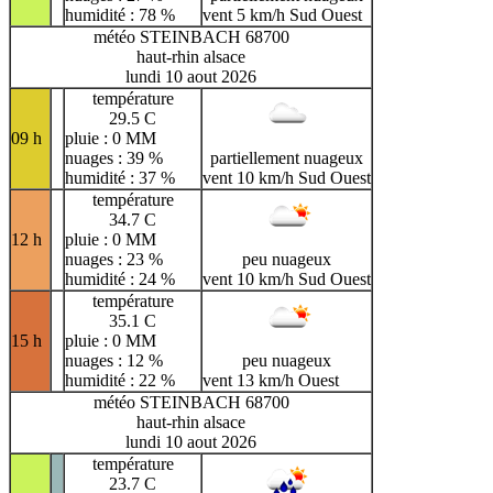
humidité : 78 %
vent 5 km/h Sud Ouest
météo STEINBACH 68700
haut-rhin alsace
lundi 10 aout 2026
température
29.5 C
09 h
pluie : 0 MM
nuages : 39 %
partiellement nuageux
humidité : 37 %
vent 10 km/h Sud Ouest
température
34.7 C
12 h
pluie : 0 MM
nuages : 23 %
peu nuageux
humidité : 24 %
vent 10 km/h Sud Ouest
température
35.1 C
15 h
pluie : 0 MM
nuages : 12 %
peu nuageux
humidité : 22 %
vent 13 km/h Ouest
météo STEINBACH 68700
haut-rhin alsace
lundi 10 aout 2026
température
23.7 C