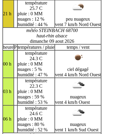
température
25.7 C
21 h
pluie : 0 MM
nuages : 12 %
peu nuageux
humidité : 44 %
vent 7 km/h Nord Ouest
météo STEINBACH 68700
haut-rhin alsace
dimanche 09 aout 2026
heure
P
températures / pluie
temps / vent
température
24.3 C
00 h
pluie : 0 MM
nuages : 5 %
ciel dégagé
humidité : 47 %
vent 4 km/h Nord Ouest
température
22.3 C
03 h
pluie : 0 MM
nuages : 59 %
nuageux
humidité : 53 %
vent 4 km/h Ouest
température
24.6 C
06 h
pluie : 0 MM
nuages : 80 %
nuageux
humidité : 52 %
vent 1 km/h Sud Ouest