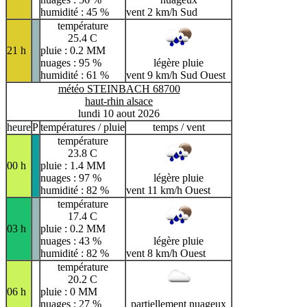
humidité : 45 %
vent 2 km/h Sud
température
25.4 C
21 h
pluie : 0.2 MM
nuages : 95 %
légère pluie
humidité : 61 %
vent 9 km/h Sud Ouest
météo STEINBACH 68700
haut-rhin alsace
lundi 10 aout 2026
heure
P
températures / pluie
temps / vent
température
23.8 C
00 h
pluie : 1.4 MM
nuages : 97 %
légère pluie
humidité : 82 %
vent 11 km/h Ouest
température
17.4 C
03 h
pluie : 0.2 MM
nuages : 43 %
légère pluie
humidité : 82 %
vent 8 km/h Ouest
température
20.2 C
06 h
pluie : 0 MM
nuages : 27 %
partiellement nuageux