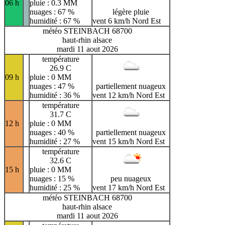
06 h
pluie : 0.3 MM
nuages : 67 %
légère pluie
humidité : 67 %
vent 6 km/h Nord Est
météo STEINBACH 68700
haut-rhin alsace
mardi 11 aout 2026
température
26.9 C
09 h
pluie : 0 MM
nuages : 47 %
partiellement nuageux
humidité : 36 %
vent 12 km/h Nord Est
température
31.7 C
12 h
pluie : 0 MM
nuages : 40 %
partiellement nuageux
humidité : 27 %
vent 15 km/h Nord Est
température
32.6 C
15 h
pluie : 0 MM
nuages : 15 %
peu nuageux
humidité : 25 %
vent 17 km/h Nord Est
météo STEINBACH 68700
haut-rhin alsace
mardi 11 aout 2026