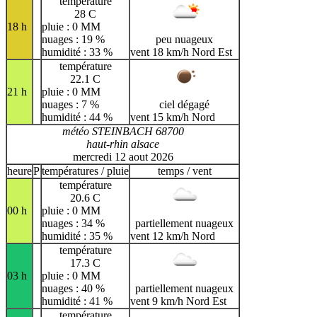
température
28 C
18 h
pluie : 0 MM
nuages : 19 %
peu nuageux
humidité : 33 %
vent 18 km/h Nord Est
température
22.1 C
21 h
pluie : 0 MM
nuages : 7 %
ciel dégagé
humidité : 44 %
vent 15 km/h Nord
météo STEINBACH 68700
haut-rhin alsace
mercredi 12 aout 2026
heure
P
températures / pluie
temps / vent
température
20.6 C
00 h
pluie : 0 MM
nuages : 34 %
partiellement nuageux
humidité : 35 %
vent 12 km/h Nord
température
17.3 C
03 h
pluie : 0 MM
nuages : 40 %
partiellement nuageux
humidité : 41 %
vent 9 km/h Nord Est
température