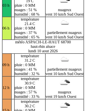
19 C
03 h
pluie : 0 MM
nuages : 51 %
nuageux
humidité : 68 %
vent 10 km/h Sud Ouest
température
21.4 C
06 h
pluie : 0 MM
nuages : 37 %
partiellement nuageux
humidité : 65 %
vent 10 km/h Sud Ouest
météo ASPACH-LE-HAUT 68700
haut-rhin alsace
lundi 10 aout 2026
température
31.2 C
09 h
pluie : 0 MM
nuages : 41 %
partiellement nuageux
humidité : 32 %
vent 10 km/h Sud Ouest
température
30.9 C
12 h
pluie : 0 MM
nuages : 57 %
nuageux
humidité : 33 %
vent 19 km/h Ouest
température
30.2 C
15 h
pluie : 0 MM