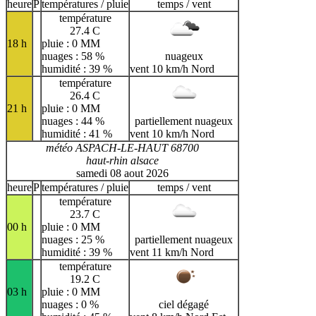
heure
P
températures / pluie
temps / vent
A
B
C
D
E
F
G
température
H
I
J
K
L
M
N
27.4 C
18 h
pluie : 0 MM
O
P
Q
R
S
T
U
nuages : 58 %
nuageux
humidité : 39 %
vent 10 km/h Nord
V
W
X
Y
Z
température
26.4 C
21 h
pluie : 0 MM
nuages : 44 %
partiellement nuageux
humidité : 41 %
vent 10 km/h Nord
météo ASPACH-LE-HAUT 68700
haut-rhin alsace
samedi 08 aout 2026
heure
P
températures / pluie
temps / vent
température
23.7 C
00 h
pluie : 0 MM
nuages : 25 %
partiellement nuageux
humidité : 39 %
vent 11 km/h Nord
température
19.2 C
03 h
pluie : 0 MM
nuages : 0 %
ciel dégagé