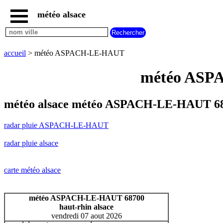
météo alsace
accueil
radar
pluie
accueil
> météo ASPACH-LE-HAUT
ASPACH-
LE-
météo ASPA
HAUT
carte
météo
météo alsace météo ASPACH-LE-HAUT 68
alsace
radar
radar pluie ASPACH-LE-HAUT
pluie
alsace
radar pluie alsace
carte
météo
france
carte météo alsace
météo
villes
et
météo ASPACH-LE-HAUT 68700
villages
haut-rhin alsace
commencant
vendredi 07 aout 2026
par