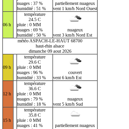
nuages : 37 %
partiellement nuageux
humidité : 51 %
vent 1 km/h Nord Ouest
température
24.5 C
06 h
pluie : 0 MM
nuages : 69 %
nuageux
humidité : 50 %
vent 3 km/h Nord Est
météo ASPACH-LE-HAUT 68700
haut-rhin alsace
dimanche 09 aout 2026
température
29.6 C
09 h
pluie : 0 MM
nuages : 96 %
couvert
humidité : 33 %
vent 6 km/h Est
température
36.6 C
12 h
pluie : 0 MM
nuages : 79 %
nuageux
humidité : 18 %
vent 5 km/h Sud
température
35.8 C
15 h
pluie : 0 MM
nuages : 41 %
partiellement nuageux