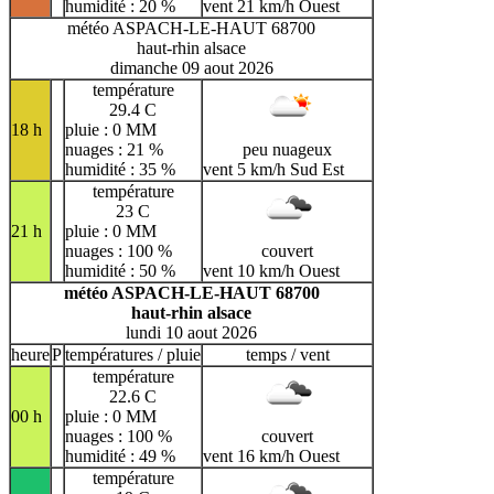
humidité : 20 %
vent 21 km/h Ouest
météo ASPACH-LE-HAUT 68700
haut-rhin alsace
dimanche 09 aout 2026
température
29.4 C
18 h
pluie : 0 MM
nuages : 21 %
peu nuageux
humidité : 35 %
vent 5 km/h Sud Est
température
23 C
21 h
pluie : 0 MM
nuages : 100 %
couvert
humidité : 50 %
vent 10 km/h Ouest
météo ASPACH-LE-HAUT 68700
haut-rhin alsace
lundi 10 aout 2026
heure
P
températures / pluie
temps / vent
température
22.6 C
00 h
pluie : 0 MM
nuages : 100 %
couvert
humidité : 49 %
vent 16 km/h Ouest
température