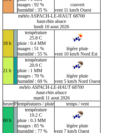
nuages : 92 %
couvert
humidité : 35 %
vent 11 km/h Ouest
météo ASPACH-LE-HAUT 68700
haut-rhin alsace
lundi 10 aout 2026
température
25.8 C
18 h
pluie : 0.4 MM
nuages : 51 %
légère pluie
humidité : 55 %
vent 10 km/h Nord Est
température
20.9 C
21 h
pluie : 1 MM
nuages : 70 %
légère pluie
humidité : 69 %
vent 5 km/h Nord Ouest
météo ASPACH-LE-HAUT 68700
haut-rhin alsace
mardi 11 aout 2026
heure
P
températures / pluie
temps / vent
température
19.2 C
00 h
pluie : 0.3 MM
nuages : 85 %
légère pluie
humidité : 77 %
vent 7 km/h Ouest