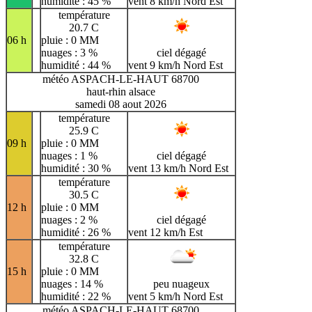
humidité : 45 %
vent 8 km/h Nord Est
température
20.7 C
06 h
pluie : 0 MM
nuages : 3 %
ciel dégagé
humidité : 44 %
vent 9 km/h Nord Est
météo ASPACH-LE-HAUT 68700
haut-rhin alsace
samedi 08 aout 2026
température
25.9 C
09 h
pluie : 0 MM
nuages : 1 %
ciel dégagé
humidité : 30 %
vent 13 km/h Nord Est
température
30.5 C
12 h
pluie : 0 MM
nuages : 2 %
ciel dégagé
humidité : 26 %
vent 12 km/h Est
température
32.8 C
15 h
pluie : 0 MM
nuages : 14 %
peu nuageux
humidité : 22 %
vent 5 km/h Nord Est
météo ASPACH-LE-HAUT 68700