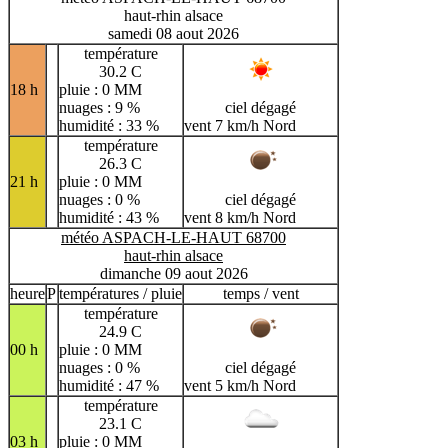
haut-rhin alsace
samedi 08 aout 2026
température
30.2 C
18 h
pluie : 0 MM
nuages : 9 %
ciel dégagé
humidité : 33 %
vent 7 km/h Nord
température
26.3 C
21 h
pluie : 0 MM
nuages : 0 %
ciel dégagé
humidité : 43 %
vent 8 km/h Nord
météo ASPACH-LE-HAUT 68700
haut-rhin alsace
dimanche 09 aout 2026
heure
P
températures / pluie
temps / vent
température
24.9 C
00 h
pluie : 0 MM
nuages : 0 %
ciel dégagé
humidité : 47 %
vent 5 km/h Nord
température
23.1 C
03 h
pluie : 0 MM