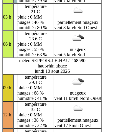
humidité : 79 %
vent 7 km/h Sud
température
21 C
03 h
pluie : 0 MM
nuages : 46 %
partiellement nuageux
humidité : 80 %
vent 8 km/h Sud Ouest
température
23.6 C
06 h
pluie : 0 MM
nuages : 55 %
nuageux
humidité : 63 %
vent 5 km/h Sud
météo SEPPOIS-LE-HAUT 68580
haut-rhin alsace
lundi 10 aout 2026
température
29.1 C
09 h
pluie : 0 MM
nuages : 68 %
nuageux
humidité : 41 %
vent 11 km/h Nord Ouest
température
32 C
12 h
pluie : 0 MM
nuages : 38 %
partiellement nuageux
humidité : 32 %
vent 17 km/h Ouest
température