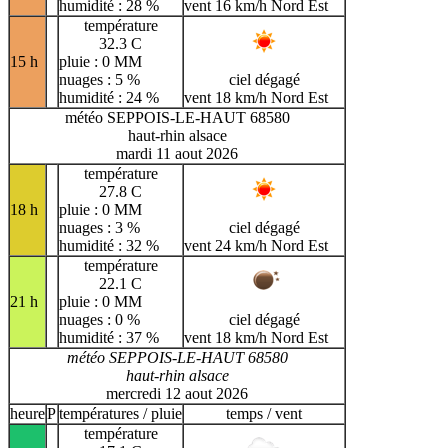
humidité : 28 %
vent 16 km/h Nord Est
température
32.3 C
15 h
pluie : 0 MM
nuages : 5 %
ciel dégagé
humidité : 24 %
vent 18 km/h Nord Est
météo SEPPOIS-LE-HAUT 68580
haut-rhin alsace
mardi 11 aout 2026
température
27.8 C
18 h
pluie : 0 MM
nuages : 3 %
ciel dégagé
humidité : 32 %
vent 24 km/h Nord Est
température
22.1 C
21 h
pluie : 0 MM
nuages : 0 %
ciel dégagé
humidité : 37 %
vent 18 km/h Nord Est
météo SEPPOIS-LE-HAUT 68580
haut-rhin alsace
mercredi 12 aout 2026
heure
P
températures / pluie
temps / vent
température