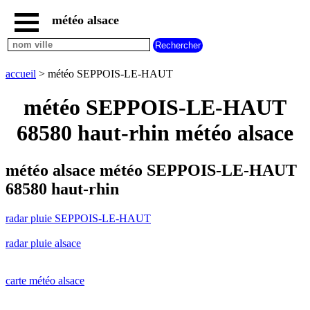
météo alsace
accueil
radar
pluie
accueil
> météo SEPPOIS-LE-HAUT
SEPPOIS-
LE-
météo SEPPOIS-LE-HAUT
HAUT
carte
68580 haut-rhin météo alsace
météo
alsace
radar
météo alsace météo SEPPOIS-LE-HAUT
pluie
68580 haut-rhin
alsace
carte
radar pluie SEPPOIS-LE-HAUT
météo
france
radar pluie alsace
météo
villes
et
villages
carte météo alsace
commencant
par