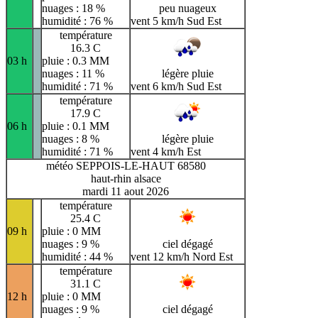
nuages : 18 %
peu nuageux
humidité : 76 %
vent 5 km/h Sud Est
température
16.3 C
03 h
pluie : 0.3 MM
nuages : 11 %
légère pluie
humidité : 71 %
vent 6 km/h Sud Est
température
17.9 C
06 h
pluie : 0.1 MM
nuages : 8 %
légère pluie
humidité : 71 %
vent 4 km/h Est
météo SEPPOIS-LE-HAUT 68580
haut-rhin alsace
mardi 11 aout 2026
température
25.4 C
09 h
pluie : 0 MM
nuages : 9 %
ciel dégagé
humidité : 44 %
vent 12 km/h Nord Est
température
31.1 C
12 h
pluie : 0 MM
nuages : 9 %
ciel dégagé