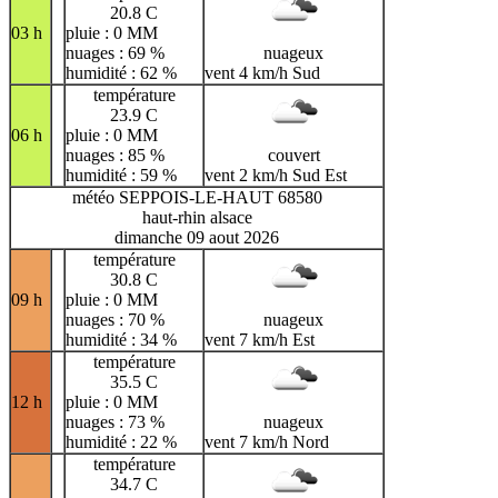
20.8 C
03 h
pluie : 0 MM
nuages : 69 %
nuageux
humidité : 62 %
vent 4 km/h Sud
température
23.9 C
06 h
pluie : 0 MM
nuages : 85 %
couvert
humidité : 59 %
vent 2 km/h Sud Est
météo SEPPOIS-LE-HAUT 68580
haut-rhin alsace
dimanche 09 aout 2026
température
30.8 C
09 h
pluie : 0 MM
nuages : 70 %
nuageux
humidité : 34 %
vent 7 km/h Est
température
35.5 C
12 h
pluie : 0 MM
nuages : 73 %
nuageux
humidité : 22 %
vent 7 km/h Nord
température
34.7 C