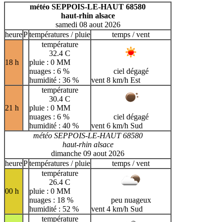
A
B
C
D
E
F
G
météo SEPPOIS-LE-HAUT 68580
haut-rhin alsace
H
I
J
K
L
M
N
samedi 08 aout 2026
O
P
Q
R
S
T
U
heure
P
températures / pluie
temps / vent
température
V
W
X
Y
Z
32.4 C
18 h
pluie : 0 MM
nuages : 6 %
ciel dégagé
humidité : 36 %
vent 8 km/h Est
température
30.4 C
21 h
pluie : 0 MM
nuages : 6 %
ciel dégagé
humidité : 40 %
vent 6 km/h Sud
météo SEPPOIS-LE-HAUT 68580
haut-rhin alsace
dimanche 09 aout 2026
heure
P
températures / pluie
temps / vent
température
26.4 C
00 h
pluie : 0 MM
nuages : 18 %
peu nuageux
humidité : 52 %
vent 4 km/h Sud
température