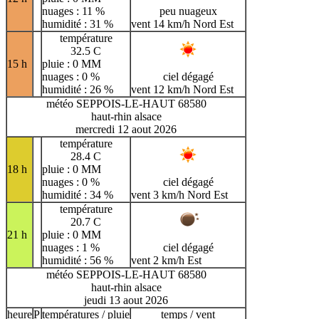
nuages : 11 %
peu nuageux
humidité : 31 %
vent 14 km/h Nord Est
température
32.5 C
15 h
pluie : 0 MM
nuages : 0 %
ciel dégagé
humidité : 26 %
vent 12 km/h Nord Est
météo SEPPOIS-LE-HAUT 68580
haut-rhin alsace
mercredi 12 aout 2026
température
28.4 C
18 h
pluie : 0 MM
nuages : 0 %
ciel dégagé
humidité : 34 %
vent 3 km/h Nord Est
température
20.7 C
21 h
pluie : 0 MM
nuages : 1 %
ciel dégagé
humidité : 56 %
vent 2 km/h Est
météo SEPPOIS-LE-HAUT 68580
haut-rhin alsace
jeudi 13 aout 2026
heure
P
températures / pluie
temps / vent