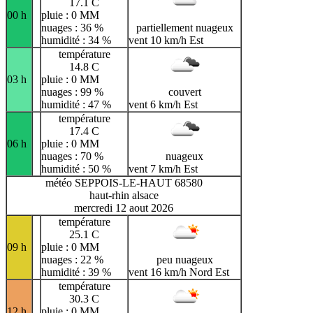
17.1 C
00 h
pluie : 0 MM
nuages : 36 %
partiellement nuageux
humidité : 34 %
vent 10 km/h Est
température
14.8 C
03 h
pluie : 0 MM
nuages : 99 %
couvert
humidité : 47 %
vent 6 km/h Est
température
17.4 C
06 h
pluie : 0 MM
nuages : 70 %
nuageux
humidité : 50 %
vent 7 km/h Est
météo SEPPOIS-LE-HAUT 68580
haut-rhin alsace
mercredi 12 aout 2026
température
25.1 C
09 h
pluie : 0 MM
nuages : 22 %
peu nuageux
humidité : 39 %
vent 16 km/h Nord Est
température
30.3 C
12 h
pluie : 0 MM