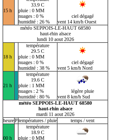
33.9 C
15 h
pluie : 0 MM
nuages : 0 %
ciel dégagé
humidité : 26 %
vent 14 km/h Ouest
météo SEPPOIS-LE-HAUT 68580
haut-rhin alsace
lundi 10 aout 2026
température
29.5 C
18 h
pluie : 0 MM
nuages : 0 %
ciel dégagé
humidité : 38 %
vent 5 km/h Nord
température
19.6 C
21 h
pluie : 1 MM
nuages : 2 %
légère pluie
humidité : 80 %
vent 8 km/h Sud
météo SEPPOIS-LE-HAUT 68580
haut-rhin alsace
mardi 11 aout 2026
heure
P
températures / pluie
temps / vent
température
18.9 C
00 h
pluie : 0 MM