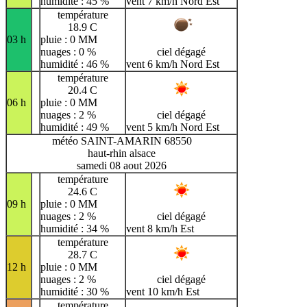
humidité : 45 %
vent 7 km/h Nord Est
température
18.9 C
03 h
pluie : 0 MM
nuages : 0 %
ciel dégagé
humidité : 46 %
vent 6 km/h Nord Est
température
20.4 C
06 h
pluie : 0 MM
nuages : 2 %
ciel dégagé
humidité : 49 %
vent 5 km/h Nord Est
météo SAINT-AMARIN 68550
haut-rhin alsace
samedi 08 aout 2026
température
24.6 C
09 h
pluie : 0 MM
nuages : 2 %
ciel dégagé
humidité : 34 %
vent 8 km/h Est
température
28.7 C
12 h
pluie : 0 MM
nuages : 2 %
ciel dégagé
humidité : 30 %
vent 10 km/h Est
température