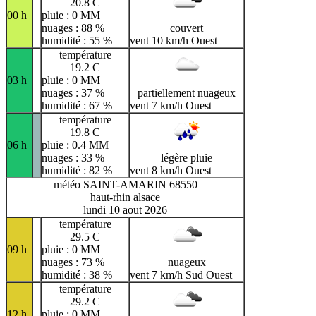
20.8 C
00 h
pluie : 0 MM
nuages : 88 %
couvert
humidité : 55 %
vent 10 km/h Ouest
température
19.2 C
03 h
pluie : 0 MM
nuages : 37 %
partiellement nuageux
humidité : 67 %
vent 7 km/h Ouest
température
19.8 C
06 h
pluie : 0.4 MM
nuages : 33 %
légère pluie
humidité : 82 %
vent 8 km/h Ouest
météo SAINT-AMARIN 68550
haut-rhin alsace
lundi 10 aout 2026
température
29.5 C
09 h
pluie : 0 MM
nuages : 73 %
nuageux
humidité : 38 %
vent 7 km/h Sud Ouest
température
29.2 C
12 h
pluie : 0 MM