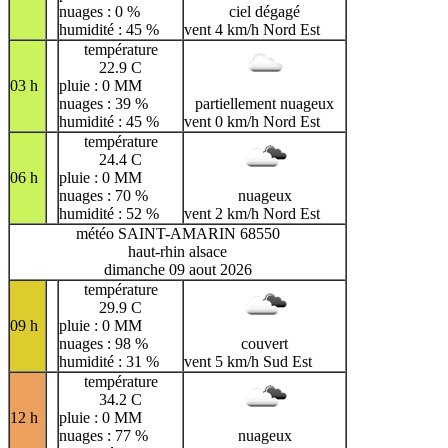
nuages : 0 %
ciel dégagé
humidité : 45 %
vent 4 km/h Nord Est
température
22.9 C
03 h
pluie : 0 MM
nuages : 39 %
partiellement nuageux
humidité : 45 %
vent 0 km/h Nord Est
température
24.4 C
06 h
pluie : 0 MM
nuages : 70 %
nuageux
humidité : 52 %
vent 2 km/h Nord Est
météo SAINT-AMARIN 68550
haut-rhin alsace
dimanche 09 aout 2026
température
29.9 C
09 h
pluie : 0 MM
nuages : 98 %
couvert
humidité : 31 %
vent 5 km/h Sud Est
température
34.2 C
12 h
pluie : 0 MM
nuages : 77 %
nuageux