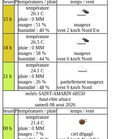
heure
P
températures / pluie
temps / vent
H
I
J
K
L
M
N
température
26.1 C
O
P
Q
R
S
T
U
15 h
pluie : 0 MM
nuages : 51 %
nuageux
V
W
X
Y
Z
humidité : 40 %
vent 2 km/h Nord Est
température
26.5 C
18 h
pluie : 0 MM
nuages : 58 %
nuageux
humidité : 44 %
vent 6 km/h Nord
température
24.1 C
21 h
pluie : 0 MM
nuages : 26 %
partiellement nuageux
humidité : 48 %
vent 9 km/h Nord
météo SAINT-AMARIN 68550
haut-rhin alsace
samedi 08 aout 2026
heure
P
températures / pluie
temps / vent
température
21.4 C
00 h
pluie : 0 MM
nuages : 7 %
ciel dégagé