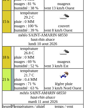
nuages : 81 %
nuageux
humidité : 38 %
vent 13 km/h Ouest
température
29.2 C
15 h
pluie : 0 MM
nuages : 100 %
couvert
humidité : 39 %
vent 8 km/h Ouest
météo SAINT-AMARIN 68550
haut-rhin alsace
lundi 10 aout 2026
température
26.8 C
18 h
pluie : 0 MM
nuages : 69 %
nuageux
humidité : 52 %
vent 3 km/h Est
température
21.7 C
21 h
pluie : 0.4 MM
nuages : 71 %
légère pluie
humidité : 63 %
vent 3 km/h Nord Ouest
météo SAINT-AMARIN 68550
haut-rhin alsace
mardi 11 aout 2026
heure
P
températures / pluie
temps / vent