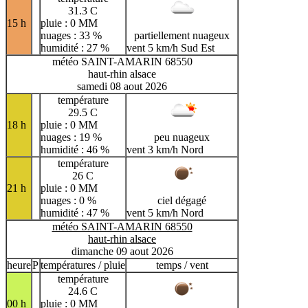
31.3 C
15 h
pluie : 0 MM
nuages : 33 %
partiellement nuageux
humidité : 27 %
vent 5 km/h Sud Est
météo SAINT-AMARIN 68550
haut-rhin alsace
samedi 08 aout 2026
température
29.5 C
18 h
pluie : 0 MM
nuages : 19 %
peu nuageux
humidité : 46 %
vent 3 km/h Nord
température
26 C
21 h
pluie : 0 MM
nuages : 0 %
ciel dégagé
humidité : 47 %
vent 5 km/h Nord
météo SAINT-AMARIN 68550
haut-rhin alsace
dimanche 09 aout 2026
heure
P
températures / pluie
temps / vent
température
24.6 C
00 h
pluie : 0 MM