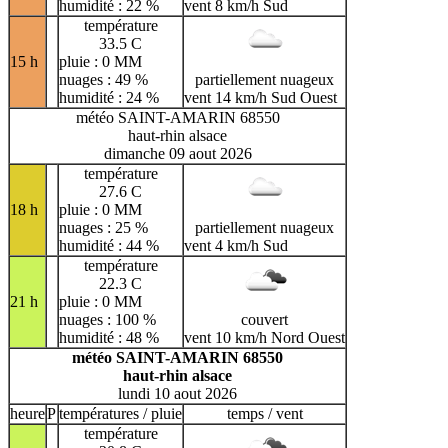
humidité : 22 %
vent 8 km/h Sud
température
33.5 C
15 h
pluie : 0 MM
nuages : 49 %
partiellement nuageux
humidité : 24 %
vent 14 km/h Sud Ouest
météo SAINT-AMARIN 68550
haut-rhin alsace
dimanche 09 aout 2026
température
27.6 C
18 h
pluie : 0 MM
nuages : 25 %
partiellement nuageux
humidité : 44 %
vent 4 km/h Sud
température
22.3 C
21 h
pluie : 0 MM
nuages : 100 %
couvert
humidité : 48 %
vent 10 km/h Nord Ouest
météo SAINT-AMARIN 68550
haut-rhin alsace
lundi 10 aout 2026
heure
P
températures / pluie
temps / vent
température