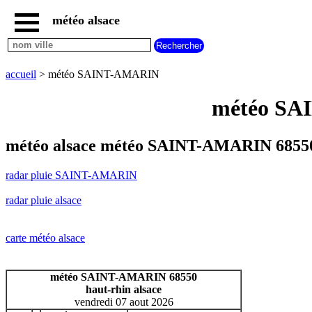
météo alsace
accueil
radar
pluie
accueil
> météo SAINT-AMARIN
SAINT-
AMARIN
météo SAI
carte
météo
alsace
météo alsace météo SAINT-AMARIN 68550
radar
pluie
radar pluie SAINT-AMARIN
alsace
carte
radar pluie alsace
météo
france
météo
carte météo alsace
villes
et
villages
météo SAINT-AMARIN 68550
commencant
haut-rhin alsace
par
vendredi 07 aout 2026
A
B
C
D
E
F
G