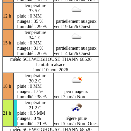
température
33.5 C
12 h
pluie : 0 MM
nuages : 35 %
partiellement nuageux
humidité : 29 %
vent 19 km/h Ouest
température
34.1 C
15 h
pluie : 0 MM
nuages : 31 %
partiellement nuageux
humidité : 26 %
vent 14 km/h Ouest
météo SCHWEIGHOUSE-THANN 68520
haut-rhin alsace
lundi 10 aout 2026
température
30.2 C
18 h
pluie : 0 MM
nuages : 17 %
peu nuageux
humidité : 38 %
vent 7 km/h Nord
température
21.2 C
21 h
pluie : 0.5 MM
nuages : 0 %
légère pluie
humidité : 71 %
vent 5 km/h Nord Ouest
météo SCHWEIGHOUSE-THANN 68520