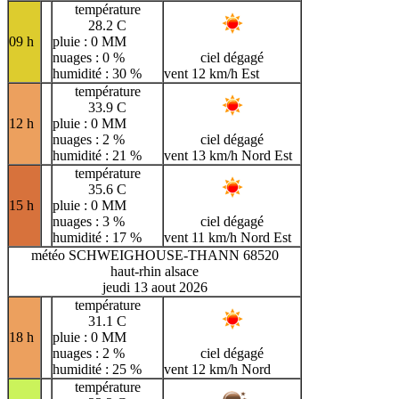
température
28.2 C
09 h
pluie : 0 MM
nuages : 0 %
ciel dégagé
humidité : 30 %
vent 12 km/h Est
température
33.9 C
12 h
pluie : 0 MM
nuages : 2 %
ciel dégagé
humidité : 21 %
vent 13 km/h Nord Est
température
35.6 C
15 h
pluie : 0 MM
nuages : 3 %
ciel dégagé
humidité : 17 %
vent 11 km/h Nord Est
météo SCHWEIGHOUSE-THANN 68520
haut-rhin alsace
jeudi 13 aout 2026
température
31.1 C
18 h
pluie : 0 MM
nuages : 2 %
ciel dégagé
humidité : 25 %
vent 12 km/h Nord
température