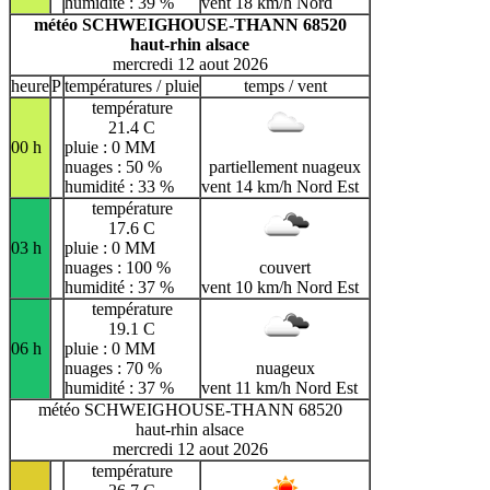
humidité : 39 %
vent 18 km/h Nord
météo SCHWEIGHOUSE-THANN 68520
haut-rhin alsace
mercredi 12 aout 2026
heure
P
températures / pluie
temps / vent
température
21.4 C
00 h
pluie : 0 MM
nuages : 50 %
partiellement nuageux
humidité : 33 %
vent 14 km/h Nord Est
température
17.6 C
03 h
pluie : 0 MM
nuages : 100 %
couvert
humidité : 37 %
vent 10 km/h Nord Est
température
19.1 C
06 h
pluie : 0 MM
nuages : 70 %
nuageux
humidité : 37 %
vent 11 km/h Nord Est
météo SCHWEIGHOUSE-THANN 68520
haut-rhin alsace
mercredi 12 aout 2026
température