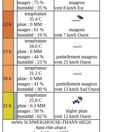
nuages : 75 %
nuageux
humidité : 35 %
vent 8 km/h Est
température
35.4 C
12 h
pluie : 0 MM
nuages : 61 %
nuageux
humidité : 19 %
vent 7 km/h Ouest
température
34.6 C
15 h
pluie : 0 MM
nuages : 44 %
partiellement nuageux
humidité : 23 %
vent 25 km/h Ouest
température
31.2 C
18 h
pluie : 0 MM
nuages : 41 %
partiellement nuageux
humidité : 30 %
vent 13 km/h Sud Ouest
température
25.8 C
21 h
pluie : 0.3 MM
nuages : 50 %
légère pluie
humidité : 62 %
vent 12 km/h Ouest
météo SCHWEIGHOUSE-THANN 68520
haut-rhin alsace