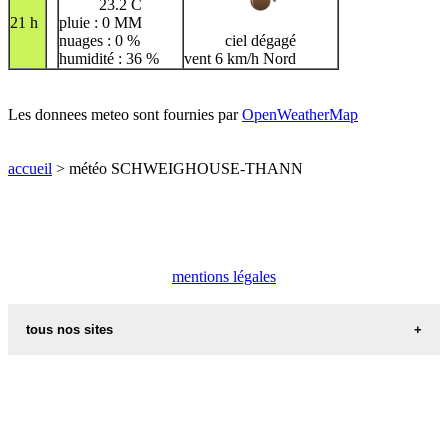
23.2 C
21 h
pluie : 0 MM
nuages : 0 %
ciel dégagé
humidité : 36 %
vent 6 km/h Nord
Les donnees meteo sont fournies par
OpenWeatherMap
accueil
> météo SCHWEIGHOUSE-THANN
mentions légales
tous nos sites
commune de france
villes et villages en alsace