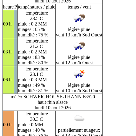
lundi 10 aout 2026
heure
P
températures / pluie
temps / vent
température
23.5 C
00 h
pluie : 0.2 MM
nuages : 65 %
légère pluie
humidité : 75 %
vent 13 km/h Sud Ouest
température
21.2 C
03 h
pluie : 0.2 MM
nuages : 83 %
légère pluie
humidité : 80 %
vent 12 km/h Ouest
température
23.1 C
06 h
pluie : 0.3 MM
nuages : 49 %
légère pluie
humidité : 81 %
vent 10 km/h Sud Ouest
météo SCHWEIGHOUSE-THANN 68520
haut-rhin alsace
lundi 10 aout 2026
température
30.3 C
09 h
pluie : 0 MM
nuages : 40 %
partiellement nuageux
humidité : 36 %
vent 13 km/h Sud Ouest