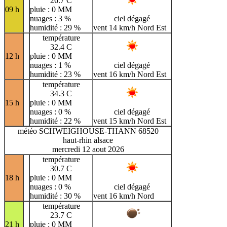
26.7 C
09 h
pluie : 0 MM
nuages : 3 %
ciel dégagé
humidité : 29 %
vent 14 km/h Nord Est
température
32.4 C
12 h
pluie : 0 MM
nuages : 1 %
ciel dégagé
humidité : 23 %
vent 16 km/h Nord Est
température
34.3 C
15 h
pluie : 0 MM
nuages : 0 %
ciel dégagé
humidité : 22 %
vent 15 km/h Nord Est
météo SCHWEIGHOUSE-THANN 68520
haut-rhin alsace
mercredi 12 aout 2026
température
30.7 C
18 h
pluie : 0 MM
nuages : 0 %
ciel dégagé
humidité : 30 %
vent 16 km/h Nord
température
23.7 C
21 h
pluie : 0 MM