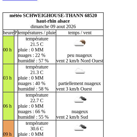
H
I
J
K
L
M
N
O
P
Q
R
S
T
U
météo SCHWEIGHOUSE-THANN 68520
haut-rhin alsace
V
W
X
Y
Z
dimanche 09 aout 2026
heure
P
températures / pluie
temps / vent
température
21.5 C
00 h
pluie : 0 MM
nuages : 22 %
peu nuageux
humidité : 57 %
vent 2 km/h Nord Ouest
température
21.3 C
03 h
pluie : 0 MM
nuages : 40 %
partiellement nuageux
humidité : 58 %
vent 3 km/h Ouest
température
22.7 C
06 h
pluie : 0 MM
nuages : 66 %
nuageux
humidité : 55 %
vent 2 km/h Sud
température
30.6 C
09 h
pluie : 0 MM