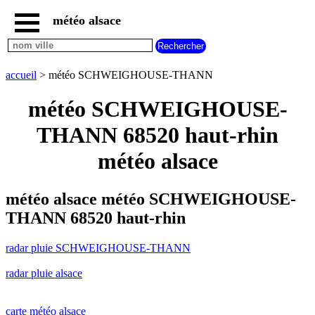
météo alsace
accueil
radar
pluie
accueil
> météo SCHWEIGHOUSE-THANN
SCHWEIGHOUSE-
THANN
météo SCHWEIGHOUSE-
carte
météo
THANN 68520 haut-rhin
alsace
météo alsace
radar
pluie
alsace
météo alsace météo SCHWEIGHOUSE-
carte
météo
THANN 68520 haut-rhin
france
météo
radar pluie SCHWEIGHOUSE-THANN
villes
et
villages
radar pluie alsace
commencant
par
A
B
C
D
E
F
G
carte météo alsace