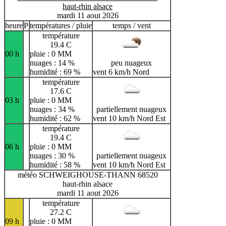
haut-rhin alsace
mardi 11 aout 2026
heure
P
températures / pluie
temps / vent
température
19.4 C
00 h
pluie : 0 MM
nuages : 14 %
peu nuageux
humidité : 69 %
vent 6 km/h Nord
température
17.6 C
03 h
pluie : 0 MM
nuages : 34 %
partiellement nuageux
humidité : 62 %
vent 10 km/h Nord Est
température
19.4 C
06 h
pluie : 0 MM
nuages : 30 %
partiellement nuageux
humidité : 58 %
vent 10 km/h Nord Est
météo SCHWEIGHOUSE-THANN 68520
haut-rhin alsace
mardi 11 aout 2026
température
27.2 C
09 h
pluie : 0 MM