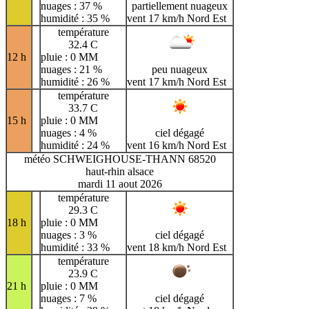
nuages : 37 %
partiellement nuageux
humidité : 35 %
vent 17 km/h Nord Est
température
32.4 C
12 h
pluie : 0 MM
nuages : 21 %
peu nuageux
humidité : 26 %
vent 17 km/h Nord Est
température
33.7 C
15 h
pluie : 0 MM
nuages : 4 %
ciel dégagé
humidité : 24 %
vent 16 km/h Nord Est
météo SCHWEIGHOUSE-THANN 68520
haut-rhin alsace
mardi 11 aout 2026
température
29.3 C
18 h
pluie : 0 MM
nuages : 3 %
ciel dégagé
humidité : 33 %
vent 18 km/h Nord Est
température
23.9 C
21 h
pluie : 0 MM
nuages : 7 %
ciel dégagé