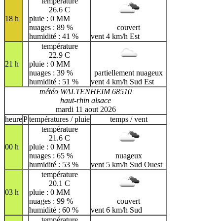
température
26.6 C
18 h
pluie : 0 MM
nuages : 89 %
couvert
humidité : 41 %
vent 4 km/h Est
température
22.9 C
21 h
pluie : 0 MM
nuages : 39 %
partiellement nuageux
humidité : 51 %
vent 4 km/h Sud Est
météo WALTENHEIM 68510
haut-rhin alsace
mardi 11 aout 2026
heure
P
températures / pluie
temps / vent
température
21.6 C
00 h
pluie : 0 MM
nuages : 65 %
nuageux
humidité : 53 %
vent 5 km/h Sud Ouest
température
20.1 C
03 h
pluie : 0 MM
nuages : 99 %
couvert
humidité : 60 %
vent 6 km/h Sud
température