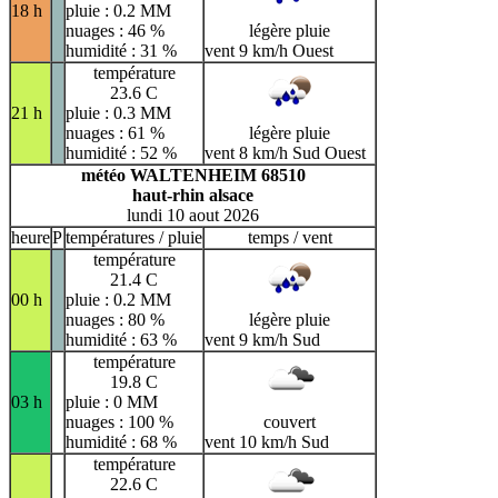
18 h
pluie : 0.2 MM
nuages : 46 %
légère pluie
humidité : 31 %
vent 9 km/h Ouest
température
23.6 C
21 h
pluie : 0.3 MM
nuages : 61 %
légère pluie
humidité : 52 %
vent 8 km/h Sud Ouest
météo WALTENHEIM 68510
haut-rhin alsace
lundi 10 aout 2026
heure
P
températures / pluie
temps / vent
température
21.4 C
00 h
pluie : 0.2 MM
nuages : 80 %
légère pluie
humidité : 63 %
vent 9 km/h Sud
température
19.8 C
03 h
pluie : 0 MM
nuages : 100 %
couvert
humidité : 68 %
vent 10 km/h Sud
température
22.6 C