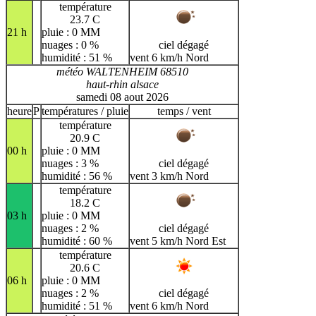
température
23.7 C
21 h
pluie : 0 MM
nuages : 0 %
ciel dégagé
humidité : 51 %
vent 6 km/h Nord
météo WALTENHEIM 68510
haut-rhin alsace
samedi 08 aout 2026
heure
P
températures / pluie
temps / vent
température
20.9 C
00 h
pluie : 0 MM
nuages : 3 %
ciel dégagé
humidité : 56 %
vent 3 km/h Nord
température
18.2 C
03 h
pluie : 0 MM
nuages : 2 %
ciel dégagé
humidité : 60 %
vent 5 km/h Nord Est
température
20.6 C
06 h
pluie : 0 MM
nuages : 2 %
ciel dégagé
humidité : 51 %
vent 6 km/h Nord