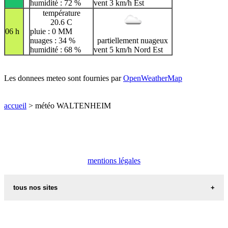
humidité : 72 %
vent 3 km/h Est
température
20.6 C
06 h
pluie : 0 MM
nuages : 34 %
partiellement nuageux
humidité : 68 %
vent 5 km/h Nord Est
Les donnees meteo sont fournies par
OpenWeatherMap
accueil
> météo WALTENHEIM
mentions légales
tous nos sites
commune de france