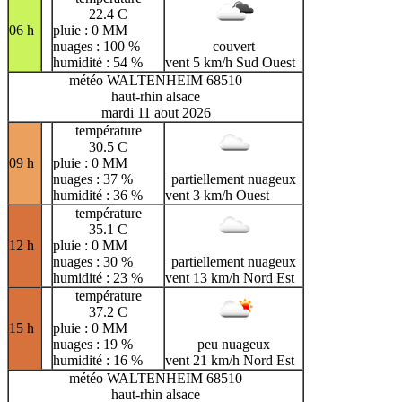
22.4 C
06 h
pluie : 0 MM
nuages : 100 %
couvert
humidité : 54 %
vent 5 km/h Sud Ouest
météo WALTENHEIM 68510
haut-rhin alsace
mardi 11 aout 2026
température
30.5 C
09 h
pluie : 0 MM
nuages : 37 %
partiellement nuageux
humidité : 36 %
vent 3 km/h Ouest
température
35.1 C
12 h
pluie : 0 MM
nuages : 30 %
partiellement nuageux
humidité : 23 %
vent 13 km/h Nord Est
température
37.2 C
15 h
pluie : 0 MM
nuages : 19 %
peu nuageux
humidité : 16 %
vent 21 km/h Nord Est
météo WALTENHEIM 68510
haut-rhin alsace