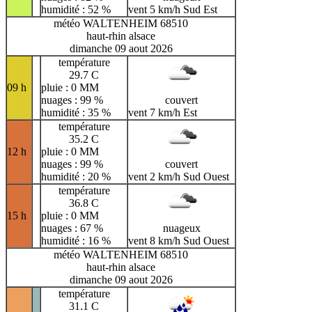
humidité : 52 %
vent 5 km/h Sud Est
météo WALTENHEIM 68510
haut-rhin alsace
dimanche 09 aout 2026
température
29.7 C
09 h
pluie : 0 MM
nuages : 99 %
couvert
humidité : 35 %
vent 7 km/h Est
température
35.2 C
12 h
pluie : 0 MM
nuages : 99 %
couvert
humidité : 20 %
vent 2 km/h Sud Ouest
température
36.8 C
15 h
pluie : 0 MM
nuages : 67 %
nuageux
humidité : 16 %
vent 8 km/h Sud Ouest
météo WALTENHEIM 68510
haut-rhin alsace
dimanche 09 aout 2026
température
31.1 C