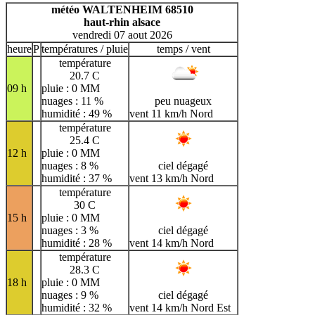
H
I
J
K
L
M
N
météo WALTENHEIM 68510
haut-rhin alsace
O
P
Q
R
S
T
U
vendredi 07 aout 2026
V
W
X
Y
Z
heure
P
températures / pluie
temps / vent
température
20.7 C
09 h
pluie : 0 MM
nuages : 11 %
peu nuageux
humidité : 49 %
vent 11 km/h Nord
température
25.4 C
12 h
pluie : 0 MM
nuages : 8 %
ciel dégagé
humidité : 37 %
vent 13 km/h Nord
température
30 C
15 h
pluie : 0 MM
nuages : 3 %
ciel dégagé
humidité : 28 %
vent 14 km/h Nord
température
28.3 C
18 h
pluie : 0 MM
nuages : 9 %
ciel dégagé
humidité : 32 %
vent 14 km/h Nord Est