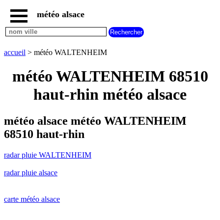
météo alsace
accueil
radar
pluie
accueil
> météo WALTENHEIM
WALTENHEIM
carte
météo WALTENHEIM 68510
météo
alsace
haut-rhin météo alsace
radar
pluie
alsace
météo alsace météo WALTENHEIM
carte
68510 haut-rhin
météo
france
radar pluie WALTENHEIM
météo
villes
radar pluie alsace
et
villages
commencant
par
carte météo alsace
A
B
C
D
E
F
G