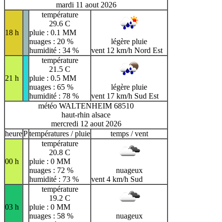
mardi 11 aout 2026
température
29.6 C
18 h
pluie : 0.1 MM
nuages : 20 %
légère pluie
humidité : 34 %
vent 12 km/h Nord Est
température
21.5 C
21 h
pluie : 0.5 MM
nuages : 65 %
légère pluie
humidité : 78 %
vent 17 km/h Sud Est
météo WALTENHEIM 68510
haut-rhin alsace
mercredi 12 aout 2026
heure
P
températures / pluie
temps / vent
température
20.8 C
00 h
pluie : 0 MM
nuages : 72 %
nuageux
humidité : 73 %
vent 4 km/h Sud
température
19.2 C
03 h
pluie : 0 MM
nuages : 58 %
nuageux