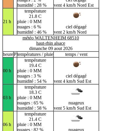
humidité : 28 %
vent 4 km/h Nord Est
température
21.8 C
21 h
pluie : 0 MM
nuages : 6 %
ciel dégagé
humidité : 46 %
vent 2 km/h Nord
météo WALTENHEIM 68510
haut-rhin alsace
dimanche 09 aout 2026
heure
P
températures / pluie
temps / vent
température
19.4 C
00 h
pluie : 0 MM
nuages : 3 %
ciel dégagé
humidité : 54 %
vent 4 km/h Sud Est
température
18.3 C
03 h
pluie : 0 MM
nuages : 65 %
nuageux
humidité : 58 %
vent 5 km/h Sud Est
température
21.4 C
06 h
pluie : 0 MM
nuages : 82 %
nuageux