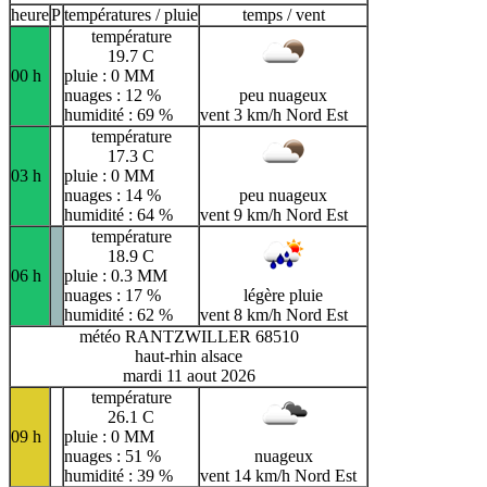
heure
P
températures / pluie
temps / vent
température
19.7 C
00 h
pluie : 0 MM
nuages : 12 %
peu nuageux
humidité : 69 %
vent 3 km/h Nord Est
température
17.3 C
03 h
pluie : 0 MM
nuages : 14 %
peu nuageux
humidité : 64 %
vent 9 km/h Nord Est
température
18.9 C
06 h
pluie : 0.3 MM
nuages : 17 %
légère pluie
humidité : 62 %
vent 8 km/h Nord Est
météo RANTZWILLER 68510
haut-rhin alsace
mardi 11 aout 2026
température
26.1 C
09 h
pluie : 0 MM
nuages : 51 %
nuageux
humidité : 39 %
vent 14 km/h Nord Est