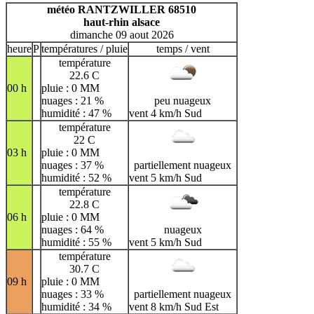
H
I
J
K
L
M
N
météo RANTZWILLER 68510
haut-rhin alsace
O
P
Q
R
S
T
U
dimanche 09 aout 2026
V
W
X
Y
Z
heure
P
températures / pluie
temps / vent
température
22.6 C
00 h
pluie : 0 MM
nuages : 21 %
peu nuageux
humidité : 47 %
vent 4 km/h Sud
température
22 C
03 h
pluie : 0 MM
nuages : 37 %
partiellement nuageux
humidité : 52 %
vent 5 km/h Sud
température
22.8 C
06 h
pluie : 0 MM
nuages : 64 %
nuageux
humidité : 55 %
vent 5 km/h Sud
température
30.7 C
09 h
pluie : 0 MM
nuages : 33 %
partiellement nuageux
humidité : 34 %
vent 8 km/h Sud Est