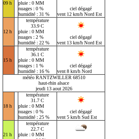
09 h
pluie : 0 MM
nuages : 0 %
ciel dégagé
humidité : 31 %
vent 12 km/h Nord Est
température
33.9 C
12 h
pluie : 0 MM
nuages : 2 %
ciel dégagé
humidité : 22 %
vent 13 km/h Nord Est
température
36.1 C
15 h
pluie : 0 MM
nuages : 1 %
ciel dégagé
humidité : 16 %
vent 8 km/h Nord
météo RANTZWILLER 68510
haut-rhin alsace
jeudi 13 aout 2026
température
31.7 C
18 h
pluie : 0 MM
nuages : 0 %
ciel dégagé
humidité : 25 %
vent 5 km/h Sud Est
température
22.7 C
21 h
pluie : 0 MM