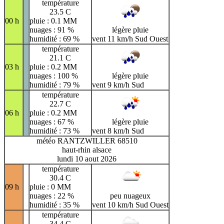
température
23.5 C
00 h
pluie : 0.1 MM
nuages : 91 %
légère pluie
humidité : 69 %
vent 11 km/h Sud Ouest
température
21.1 C
03 h
pluie : 0.2 MM
nuages : 100 %
légère pluie
humidité : 79 %
vent 9 km/h Sud
température
22.7 C
06 h
pluie : 0.2 MM
nuages : 67 %
légère pluie
humidité : 73 %
vent 8 km/h Sud
météo RANTZWILLER 68510
haut-rhin alsace
lundi 10 aout 2026
température
30.4 C
09 h
pluie : 0 MM
nuages : 22 %
peu nuageux
humidité : 35 %
vent 10 km/h Sud Ouest
température
34.4 C