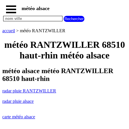
météo alsace
accueil
radar
pluie
accueil
> météo RANTZWILLER
RANTZWILLER
carte
météo RANTZWILLER 68510
météo
alsace
haut-rhin météo alsace
radar
pluie
alsace
météo alsace météo RANTZWILLER
carte
68510 haut-rhin
météo
france
radar pluie RANTZWILLER
météo
villes
radar pluie alsace
et
villages
commencant
par
carte météo alsace
A
B
C
D
E
F
G