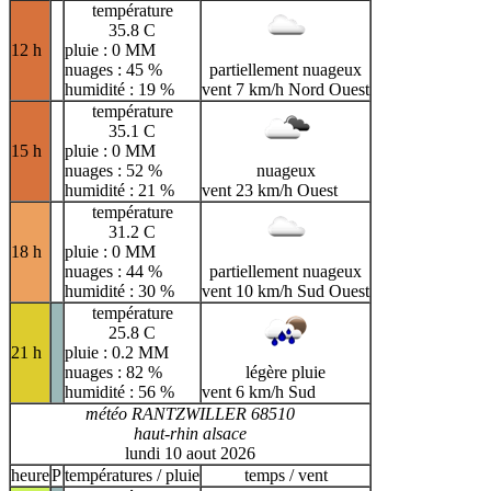
température
35.8 C
12 h
pluie : 0 MM
nuages : 45 %
partiellement nuageux
humidité : 19 %
vent 7 km/h Nord Ouest
température
35.1 C
15 h
pluie : 0 MM
nuages : 52 %
nuageux
humidité : 21 %
vent 23 km/h Ouest
température
31.2 C
18 h
pluie : 0 MM
nuages : 44 %
partiellement nuageux
humidité : 30 %
vent 10 km/h Sud Ouest
température
25.8 C
21 h
pluie : 0.2 MM
nuages : 82 %
légère pluie
humidité : 56 %
vent 6 km/h Sud
météo RANTZWILLER 68510
haut-rhin alsace
lundi 10 aout 2026
heure
P
températures / pluie
temps / vent