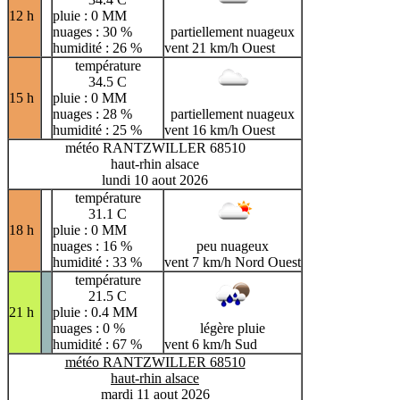
12 h
pluie : 0 MM
nuages : 30 %
partiellement nuageux
humidité : 26 %
vent 21 km/h Ouest
température
34.5 C
15 h
pluie : 0 MM
nuages : 28 %
partiellement nuageux
humidité : 25 %
vent 16 km/h Ouest
météo RANTZWILLER 68510
haut-rhin alsace
lundi 10 aout 2026
température
31.1 C
18 h
pluie : 0 MM
nuages : 16 %
peu nuageux
humidité : 33 %
vent 7 km/h Nord Ouest
température
21.5 C
21 h
pluie : 0.4 MM
nuages : 0 %
légère pluie
humidité : 67 %
vent 6 km/h Sud
météo RANTZWILLER 68510
haut-rhin alsace
mardi 11 aout 2026