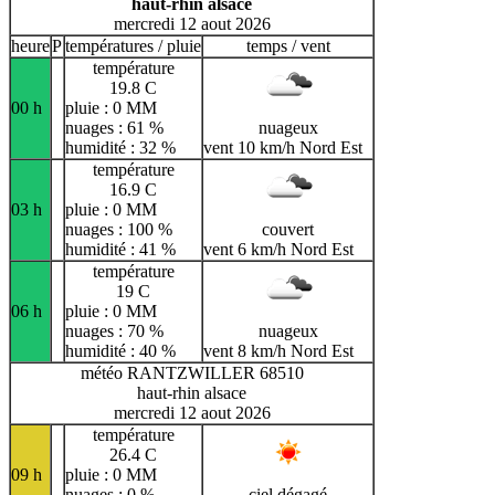
haut-rhin alsace
mercredi 12 aout 2026
heure
P
températures / pluie
temps / vent
température
19.8 C
00 h
pluie : 0 MM
nuages : 61 %
nuageux
humidité : 32 %
vent 10 km/h Nord Est
température
16.9 C
03 h
pluie : 0 MM
nuages : 100 %
couvert
humidité : 41 %
vent 6 km/h Nord Est
température
19 C
06 h
pluie : 0 MM
nuages : 70 %
nuageux
humidité : 40 %
vent 8 km/h Nord Est
météo RANTZWILLER 68510
haut-rhin alsace
mercredi 12 aout 2026
température
26.4 C
09 h
pluie : 0 MM
nuages : 0 %
ciel dégagé