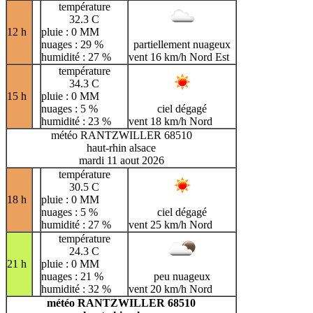
température
32.3 C
12 h
pluie : 0 MM
nuages : 29 %
partiellement nuageux
humidité : 27 %
vent 16 km/h Nord Est
température
34.3 C
15 h
pluie : 0 MM
nuages : 5 %
ciel dégagé
humidité : 23 %
vent 18 km/h Nord
météo RANTZWILLER 68510
haut-rhin alsace
mardi 11 aout 2026
température
30.5 C
18 h
pluie : 0 MM
nuages : 5 %
ciel dégagé
humidité : 27 %
vent 25 km/h Nord
température
24.3 C
21 h
pluie : 0 MM
nuages : 21 %
peu nuageux
humidité : 32 %
vent 20 km/h Nord
météo RANTZWILLER 68510