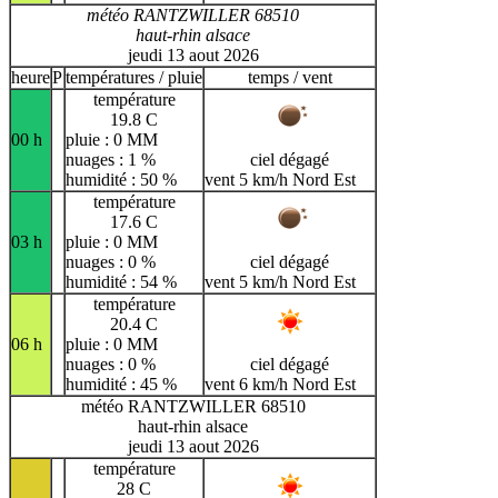
météo RANTZWILLER 68510
haut-rhin alsace
jeudi 13 aout 2026
heure
P
températures / pluie
temps / vent
température
19.8 C
00 h
pluie : 0 MM
nuages : 1 %
ciel dégagé
humidité : 50 %
vent 5 km/h Nord Est
température
17.6 C
03 h
pluie : 0 MM
nuages : 0 %
ciel dégagé
humidité : 54 %
vent 5 km/h Nord Est
température
20.4 C
06 h
pluie : 0 MM
nuages : 0 %
ciel dégagé
humidité : 45 %
vent 6 km/h Nord Est
météo RANTZWILLER 68510
haut-rhin alsace
jeudi 13 aout 2026
température
28 C