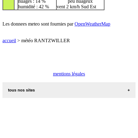
nuages : 14 %
peu nuageux
humidité : 42 %
vent 2 km/h Sud Est
Les donnees meteo sont fournies par
OpenWeatherMap
accueil
> météo RANTZWILLER
mentions légales
tous nos sites
commune de france
villes et villages en alsace
sites de france