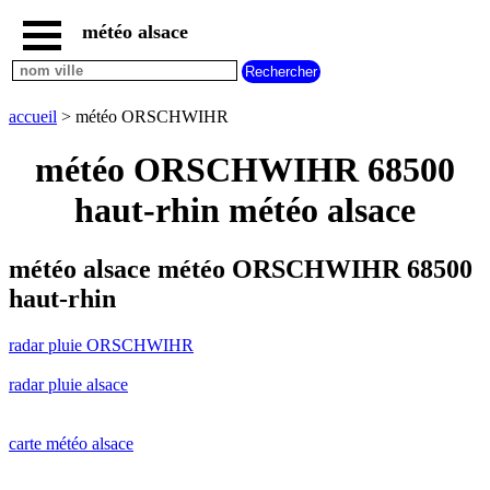
météo alsace
accueil
radar
pluie
accueil
> météo ORSCHWIHR
ORSCHWIHR
carte
météo ORSCHWIHR 68500
météo
alsace
haut-rhin météo alsace
radar
pluie
alsace
météo alsace météo ORSCHWIHR 68500
carte
haut-rhin
météo
france
radar pluie ORSCHWIHR
météo
villes
radar pluie alsace
et
villages
commencant
par
carte météo alsace
A
B
C
D
E
F
G