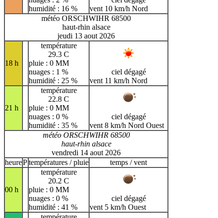
humidité : 16 %
vent 10 km/h Nord
météo ORSCHWIHR 68500
haut-rhin alsace
jeudi 13 aout 2026
température
29.3 C
18 h
pluie : 0 MM
nuages : 1 %
ciel dégagé
humidité : 25 %
vent 11 km/h Nord
température
22.8 C
21 h
pluie : 0 MM
nuages : 0 %
ciel dégagé
humidité : 35 %
vent 8 km/h Nord Ouest
météo ORSCHWIHR 68500
haut-rhin alsace
vendredi 14 aout 2026
heure
P
températures / pluie
temps / vent
température
20.2 C
00 h
pluie : 0 MM
nuages : 0 %
ciel dégagé
humidité : 41 %
vent 5 km/h Ouest
température