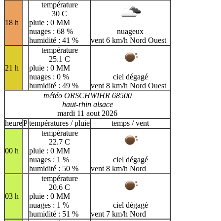
température
30 C
18 h
pluie : 0 MM
nuages : 68 %
nuageux
humidité : 41 %
vent 6 km/h Nord Ouest
température
25.1 C
21 h
pluie : 0 MM
nuages : 0 %
ciel dégagé
humidité : 49 %
vent 8 km/h Nord Ouest
météo ORSCHWIHR 68500
haut-rhin alsace
mardi 11 aout 2026
heure
P
températures / pluie
temps / vent
température
22.7 C
00 h
pluie : 0 MM
nuages : 1 %
ciel dégagé
humidité : 50 %
vent 8 km/h Nord
température
20.6 C
03 h
pluie : 0 MM
nuages : 1 %
ciel dégagé
humidité : 51 %
vent 7 km/h Nord