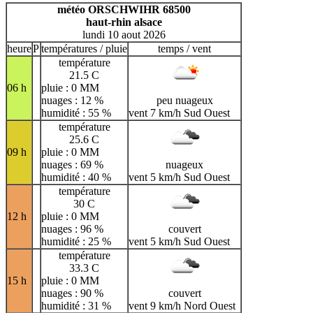
H
I
J
K
L
M
N
météo ORSCHWIHR 68500
haut-rhin alsace
O
P
Q
R
S
T
U
lundi 10 aout 2026
V
W
X
Y
Z
heure
P
températures / pluie
temps / vent
température
21.5 C
06 h
pluie : 0 MM
nuages : 12 %
peu nuageux
humidité : 55 %
vent 7 km/h Sud Ouest
température
25.6 C
09 h
pluie : 0 MM
nuages : 69 %
nuageux
humidité : 40 %
vent 5 km/h Sud Ouest
température
30 C
12 h
pluie : 0 MM
nuages : 96 %
couvert
humidité : 25 %
vent 5 km/h Sud Ouest
température
33.3 C
15 h
pluie : 0 MM
nuages : 90 %
couvert
humidité : 31 %
vent 9 km/h Nord Ouest