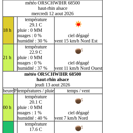
météo ORSCHWIHR 68500
haut-rhin alsace
mercredi 12 aout 2026
température
29.1 C
18 h
pluie : 0 MM
nuages : 0 %
ciel dégagé
humidité : 30 %
vent 15 km/h Nord Est
température
22.9 C
21 h
pluie : 0 MM
nuages : 0 %
ciel dégagé
humidité : 37 %
vent 11 km/h Nord Ouest
météo ORSCHWIHR 68500
haut-rhin alsace
jeudi 13 aout 2026
heure
P
températures / pluie
temps / vent
température
20.1 C
00 h
pluie : 0 MM
nuages : 1 %
ciel dégagé
humidité : 40 %
vent 7 km/h Nord
température
17.6 C