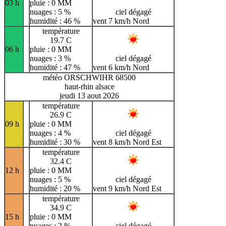
03 h
pluie : 0 MM
nuages : 5 %
ciel dégagé
humidité : 46 %
vent 7 km/h Nord
température
19.7 C
06 h
pluie : 0 MM
nuages : 3 %
ciel dégagé
humidité : 47 %
vent 6 km/h Nord
météo ORSCHWIHR 68500
haut-rhin alsace
jeudi 13 aout 2026
température
26.9 C
09 h
pluie : 0 MM
nuages : 4 %
ciel dégagé
humidité : 30 %
vent 8 km/h Nord Est
température
32.4 C
12 h
pluie : 0 MM
nuages : 5 %
ciel dégagé
humidité : 20 %
vent 9 km/h Nord Est
température
34.9 C
15 h
pluie : 0 MM
nuages : 2 %
ciel dégagé