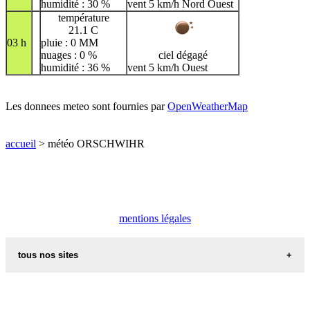
humidité : 30 %
vent 5 km/h Nord Ouest
température
21.1 C
03 h
pluie : 0 MM
nuages : 0 %
ciel dégagé
humidité : 36 %
vent 5 km/h Ouest
Les donnees meteo sont fournies par
OpenWeatherMap
accueil
> météo ORSCHWIHR
mentions légales
tous nos sites
commune de france