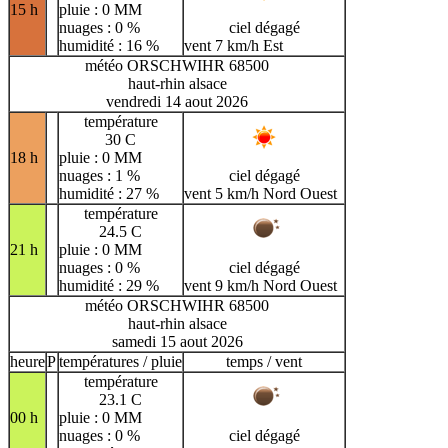
15 h
pluie : 0 MM
nuages : 0 %
ciel dégagé
humidité : 16 %
vent 7 km/h Est
météo ORSCHWIHR 68500
haut-rhin alsace
vendredi 14 aout 2026
température
30 C
18 h
pluie : 0 MM
nuages : 1 %
ciel dégagé
humidité : 27 %
vent 5 km/h Nord Ouest
température
24.5 C
21 h
pluie : 0 MM
nuages : 0 %
ciel dégagé
humidité : 29 %
vent 9 km/h Nord Ouest
météo ORSCHWIHR 68500
haut-rhin alsace
samedi 15 aout 2026
heure
P
températures / pluie
temps / vent
température
23.1 C
00 h
pluie : 0 MM
nuages : 0 %
ciel dégagé