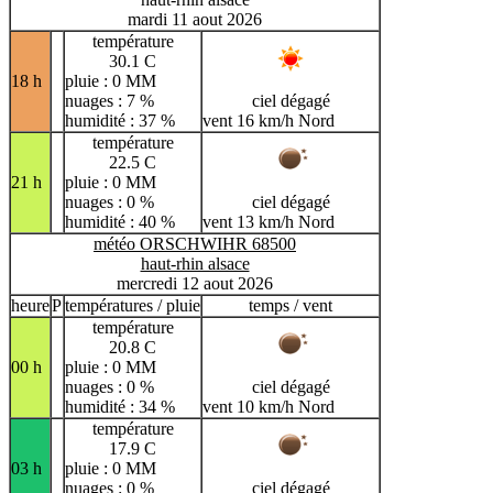
mardi 11 aout 2026
température
30.1 C
18 h
pluie : 0 MM
nuages : 7 %
ciel dégagé
humidité : 37 %
vent 16 km/h Nord
température
22.5 C
21 h
pluie : 0 MM
nuages : 0 %
ciel dégagé
humidité : 40 %
vent 13 km/h Nord
météo ORSCHWIHR 68500
haut-rhin alsace
mercredi 12 aout 2026
heure
P
températures / pluie
temps / vent
température
20.8 C
00 h
pluie : 0 MM
nuages : 0 %
ciel dégagé
humidité : 34 %
vent 10 km/h Nord
température
17.9 C
03 h
pluie : 0 MM
nuages : 0 %
ciel dégagé