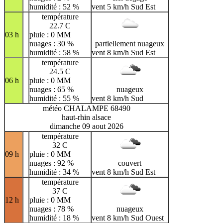
humidité : 52 %
vent 5 km/h Sud Est
température
22.7 C
03 h
pluie : 0 MM
nuages : 30 %
partiellement nuageux
humidité : 58 %
vent 8 km/h Sud Est
température
24.5 C
06 h
pluie : 0 MM
nuages : 65 %
nuageux
humidité : 55 %
vent 8 km/h Sud
météo CHALAMPE 68490
haut-rhin alsace
dimanche 09 aout 2026
température
32 C
09 h
pluie : 0 MM
nuages : 92 %
couvert
humidité : 34 %
vent 8 km/h Sud Est
température
37 C
12 h
pluie : 0 MM
nuages : 78 %
nuageux
humidité : 18 %
vent 8 km/h Sud Ouest