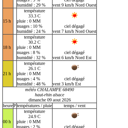
humidité : 29 %
vent 9 km/h Nord Ouest
température
33.3 C
15 h
pluie : 0 MM
nuages : 10 %
ciel dégagé
humidité : 24 %
vent 7 km/h Nord Ouest
température
30.2 C
18 h
pluie : 0 MM
nuages : 8 %
ciel dégagé
humidité : 32 %
vent 6 km/h Nord Est
température
26.1 C
21 h
pluie : 0 MM
nuages : 4 %
ciel dégagé
humidité : 48 %
vent 3 km/h Est
météo CHALAMPE 68490
haut-rhin alsace
dimanche 09 aout 2026
heure
P
températures / pluie
temps / vent
température
24.9 C
00 h
pluie : 0 MM
nuages : 2 %
ciel dégagé