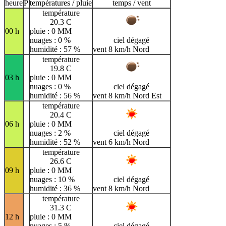
H
I
J
K
L
M
N
heure
P
températures / pluie
temps / vent
température
O
P
Q
R
S
T
U
20.3 C
00 h
pluie : 0 MM
V
W
X
Y
Z
nuages : 0 %
ciel dégagé
humidité : 57 %
vent 8 km/h Nord
température
19.8 C
03 h
pluie : 0 MM
nuages : 0 %
ciel dégagé
humidité : 56 %
vent 8 km/h Nord Est
température
20.4 C
06 h
pluie : 0 MM
nuages : 2 %
ciel dégagé
humidité : 52 %
vent 6 km/h Nord
température
26.6 C
09 h
pluie : 0 MM
nuages : 10 %
ciel dégagé
humidité : 36 %
vent 8 km/h Nord
température
31.3 C
12 h
pluie : 0 MM
nuages : 5 %
ciel dégagé