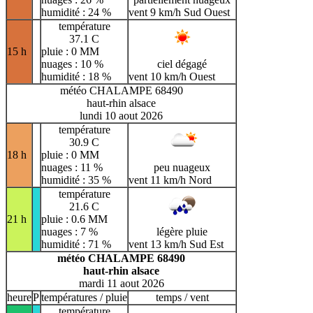
humidité : 24 %
vent 9 km/h Sud Ouest
température
37.1 C
15 h
pluie : 0 MM
nuages : 10 %
ciel dégagé
humidité : 18 %
vent 10 km/h Ouest
météo CHALAMPE 68490
haut-rhin alsace
lundi 10 aout 2026
température
30.9 C
18 h
pluie : 0 MM
nuages : 11 %
peu nuageux
humidité : 35 %
vent 11 km/h Nord
température
21.6 C
21 h
pluie : 0.6 MM
nuages : 7 %
légère pluie
humidité : 71 %
vent 13 km/h Sud Est
météo CHALAMPE 68490
haut-rhin alsace
mardi 11 aout 2026
heure
P
températures / pluie
temps / vent
température