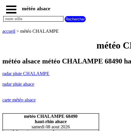
météo alsace
accueil
radar
pluie
accueil
> météo CHALAMPE
CHALAMPE
carte
météo C
météo
alsace
radar
météo alsace météo CHALAMPE 68490 ha
pluie
alsace
radar pluie CHALAMPE
carte
météo
radar pluie alsace
france
météo
villes
carte météo alsace
et
villages
commencant
météo CHALAMPE 68490
par
haut-rhin alsace
A
B
C
D
E
F
G
samedi 08 aout 2026