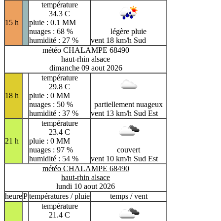
température
34.3 C
15 h
pluie : 0.1 MM
nuages : 68 %
légère pluie
humidité : 27 %
vent 18 km/h Sud
météo CHALAMPE 68490
haut-rhin alsace
dimanche 09 aout 2026
température
29.8 C
18 h
pluie : 0 MM
nuages : 50 %
partiellement nuageux
humidité : 37 %
vent 13 km/h Sud Est
température
23.4 C
21 h
pluie : 0 MM
nuages : 97 %
couvert
humidité : 54 %
vent 10 km/h Sud Est
météo CHALAMPE 68490
haut-rhin alsace
lundi 10 aout 2026
heure
P
températures / pluie
temps / vent
température
21.4 C