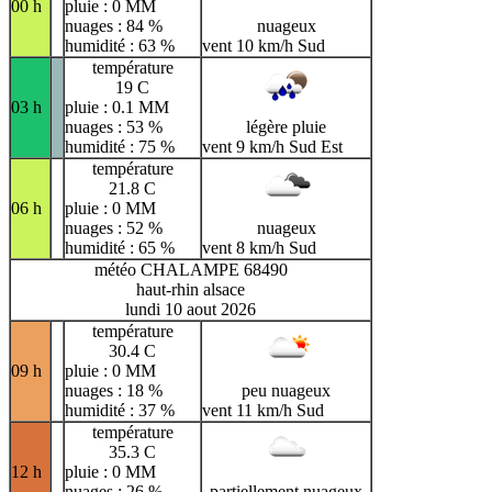
00 h
pluie : 0 MM
nuages : 84 %
nuageux
humidité : 63 %
vent 10 km/h Sud
température
19 C
03 h
pluie : 0.1 MM
nuages : 53 %
légère pluie
humidité : 75 %
vent 9 km/h Sud Est
température
21.8 C
06 h
pluie : 0 MM
nuages : 52 %
nuageux
humidité : 65 %
vent 8 km/h Sud
météo CHALAMPE 68490
haut-rhin alsace
lundi 10 aout 2026
température
30.4 C
09 h
pluie : 0 MM
nuages : 18 %
peu nuageux
humidité : 37 %
vent 11 km/h Sud
température
35.3 C
12 h
pluie : 0 MM
nuages : 26 %
partiellement nuageux