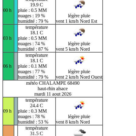
19.9 C
00 h
pluie : 0.5 MM
nuages : 19 %
légère pluie
humidité : 79 %
vent 1 km/h Nord Est
température
18.1 C
03 h
pluie : 0.5 MM
nuages : 74 %
légère pluie
humidité : 87 %
vent 5 km/h Nord
température
18.1 C
06 h
pluie : 0.1 MM
nuages : 77 %
légère pluie
humidité : 79 %
vent 2 km/h Nord Ouest
météo CHALAMPE 68490
haut-rhin alsace
mardi 11 aout 2026
température
24.4 C
09 h
pluie : 0.3 MM
nuages : 78 %
légère pluie
humidité : 53 %
vent 8 km/h Nord
température
31.5 C