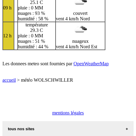
25.1 C
09 h
pluie : 0 MM
nuages : 93 %
couvert
humidité : 58 %
vent 4 km/h Nord
température
29.3 C
12 h
pluie : 0 MM
nuages : 51 %
nuageux
humidité : 44 %
vent 4 km/h Nord Est
Les donnees meteo sont fournies par
OpenWeatherMap
accueil
> météo WOLSCHWILLER
mentions légales
tous nos sites