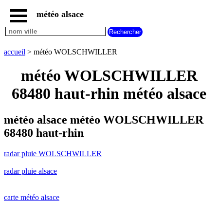
météo alsace
accueil
radar
pluie
accueil
> météo WOLSCHWILLER
WOLSCHWILLER
carte
météo WOLSCHWILLER
météo
alsace
68480 haut-rhin météo alsace
radar
pluie
alsace
météo alsace météo WOLSCHWILLER
carte
68480 haut-rhin
météo
france
radar pluie WOLSCHWILLER
météo
villes
radar pluie alsace
et
villages
commencant
par
carte météo alsace
A
B
C
D
E
F
G