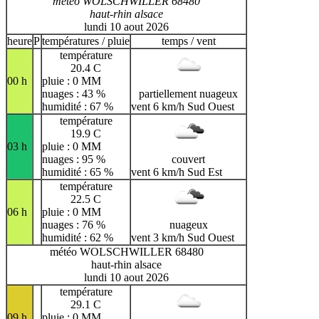
météo WOLSCHWILLER 68480
haut-rhin alsace
lundi 10 aout 2026
heure
P
températures / pluie
temps / vent
température
20.4 C
00 h
pluie : 0 MM
nuages : 43 %
partiellement nuageux
humidité : 67 %
vent 6 km/h Sud Ouest
température
19.9 C
03 h
pluie : 0 MM
nuages : 95 %
couvert
humidité : 65 %
vent 6 km/h Sud Est
température
22.5 C
06 h
pluie : 0 MM
nuages : 76 %
nuageux
humidité : 62 %
vent 3 km/h Sud Ouest
météo WOLSCHWILLER 68480
haut-rhin alsace
lundi 10 aout 2026
température
29.1 C
09 h
pluie : 0 MM