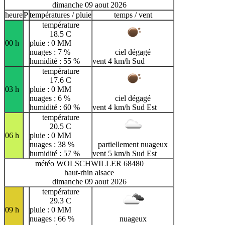
dimanche 09 aout 2026
heure
P
températures / pluie
temps / vent
température
18.5 C
00 h
pluie : 0 MM
nuages : 7 %
ciel dégagé
humidité : 55 %
vent 4 km/h Sud
température
17.6 C
03 h
pluie : 0 MM
nuages : 6 %
ciel dégagé
humidité : 60 %
vent 4 km/h Sud Est
température
20.5 C
06 h
pluie : 0 MM
nuages : 38 %
partiellement nuageux
humidité : 57 %
vent 5 km/h Sud Est
météo WOLSCHWILLER 68480
haut-rhin alsace
dimanche 09 aout 2026
température
29.3 C
09 h
pluie : 0 MM
nuages : 66 %
nuageux