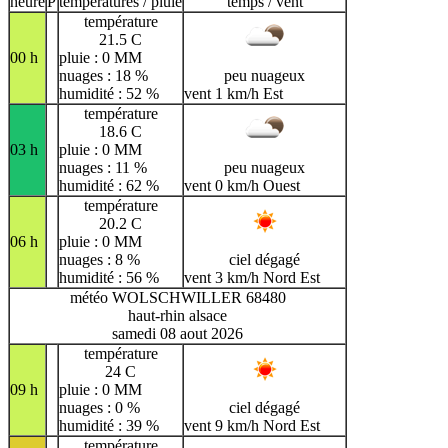
heure
P
températures / pluie
temps / vent
température
21.5 C
00 h
pluie : 0 MM
nuages : 18 %
peu nuageux
humidité : 52 %
vent 1 km/h Est
température
18.6 C
03 h
pluie : 0 MM
nuages : 11 %
peu nuageux
humidité : 62 %
vent 0 km/h Ouest
température
20.2 C
06 h
pluie : 0 MM
nuages : 8 %
ciel dégagé
humidité : 56 %
vent 3 km/h Nord Est
météo WOLSCHWILLER 68480
haut-rhin alsace
samedi 08 aout 2026
température
24 C
09 h
pluie : 0 MM
nuages : 0 %
ciel dégagé
humidité : 39 %
vent 9 km/h Nord Est
température