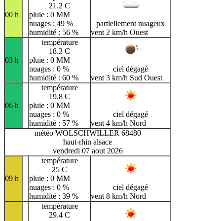
21.2 C
00 h
pluie : 0 MM
nuages : 49 %
partiellement nuageux
humidité : 56 %
vent 2 km/h Ouest
température
18.3 C
03 h
pluie : 0 MM
nuages : 0 %
ciel dégagé
humidité : 60 %
vent 3 km/h Sud Ouest
température
19.8 C
06 h
pluie : 0 MM
nuages : 0 %
ciel dégagé
humidité : 57 %
vent 4 km/h Nord
météo WOLSCHWILLER 68480
haut-rhin alsace
vendredi 07 aout 2026
température
25 C
09 h
pluie : 0 MM
nuages : 0 %
ciel dégagé
humidité : 39 %
vent 8 km/h Nord
température
29.4 C