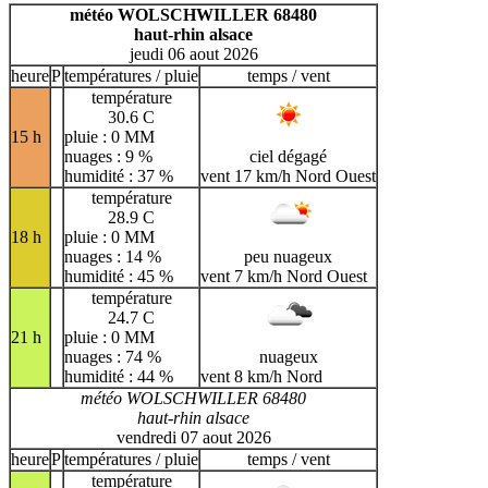
H
I
J
K
L
M
N
météo WOLSCHWILLER 68480
haut-rhin alsace
O
P
Q
R
S
T
U
jeudi 06 aout 2026
V
W
X
Y
Z
heure
P
températures / pluie
temps / vent
température
30.6 C
15 h
pluie : 0 MM
nuages : 9 %
ciel dégagé
humidité : 37 %
vent 17 km/h Nord Ouest
température
28.9 C
18 h
pluie : 0 MM
nuages : 14 %
peu nuageux
humidité : 45 %
vent 7 km/h Nord Ouest
température
24.7 C
21 h
pluie : 0 MM
nuages : 74 %
nuageux
humidité : 44 %
vent 8 km/h Nord
météo WOLSCHWILLER 68480
haut-rhin alsace
vendredi 07 aout 2026
heure
P
températures / pluie
temps / vent
température