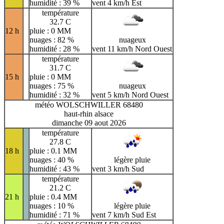
humidité : 39 %
vent 4 km/h Est
température
32.7 C
12 h
pluie : 0 MM
nuages : 82 %
nuageux
humidité : 28 %
vent 11 km/h Nord Ouest
température
31.7 C
15 h
pluie : 0 MM
nuages : 75 %
nuageux
humidité : 32 %
vent 5 km/h Nord Ouest
météo WOLSCHWILLER 68480
haut-rhin alsace
dimanche 09 aout 2026
température
27.8 C
18 h
pluie : 0.1 MM
nuages : 40 %
légère pluie
humidité : 43 %
vent 3 km/h Sud
température
21.2 C
21 h
pluie : 0.4 MM
nuages : 10 %
légère pluie
humidité : 71 %
vent 7 km/h Sud Est