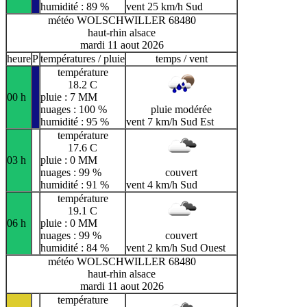
humidité : 89 %
vent 25 km/h Sud
météo WOLSCHWILLER 68480
haut-rhin alsace
mardi 11 aout 2026
heure
P
températures / pluie
temps / vent
température
18.2 C
00 h
pluie : 7 MM
nuages : 100 %
pluie modérée
humidité : 95 %
vent 7 km/h Sud Est
température
17.6 C
03 h
pluie : 0 MM
nuages : 99 %
couvert
humidité : 91 %
vent 4 km/h Sud
température
19.1 C
06 h
pluie : 0 MM
nuages : 99 %
couvert
humidité : 84 %
vent 2 km/h Sud Ouest
météo WOLSCHWILLER 68480
haut-rhin alsace
mardi 11 aout 2026
température