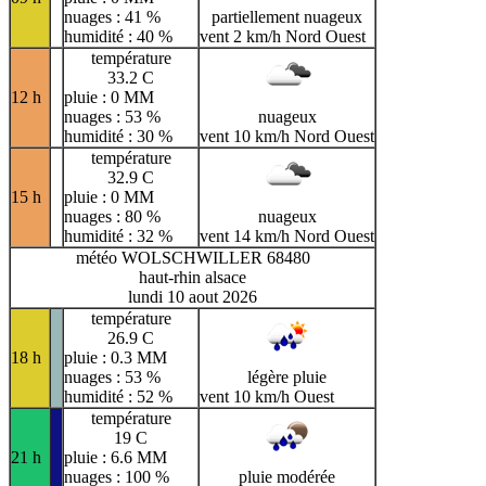
nuages : 41 %
partiellement nuageux
humidité : 40 %
vent 2 km/h Nord Ouest
température
33.2 C
12 h
pluie : 0 MM
nuages : 53 %
nuageux
humidité : 30 %
vent 10 km/h Nord Ouest
température
32.9 C
15 h
pluie : 0 MM
nuages : 80 %
nuageux
humidité : 32 %
vent 14 km/h Nord Ouest
météo WOLSCHWILLER 68480
haut-rhin alsace
lundi 10 aout 2026
température
26.9 C
18 h
pluie : 0.3 MM
nuages : 53 %
légère pluie
humidité : 52 %
vent 10 km/h Ouest
température
19 C
21 h
pluie : 6.6 MM
nuages : 100 %
pluie modérée