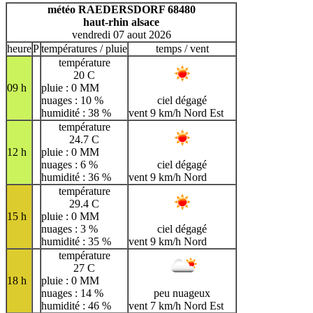
H
I
J
K
L
M
N
météo RAEDERSDORF 68480
haut-rhin alsace
O
P
Q
R
S
T
U
vendredi 07 aout 2026
V
W
X
Y
Z
heure
P
températures / pluie
temps / vent
température
20 C
09 h
pluie : 0 MM
nuages : 10 %
ciel dégagé
humidité : 38 %
vent 9 km/h Nord Est
température
24.7 C
12 h
pluie : 0 MM
nuages : 6 %
ciel dégagé
humidité : 36 %
vent 9 km/h Nord
température
29.4 C
15 h
pluie : 0 MM
nuages : 3 %
ciel dégagé
humidité : 35 %
vent 9 km/h Nord
température
27 C
18 h
pluie : 0 MM
nuages : 14 %
peu nuageux
humidité : 46 %
vent 7 km/h Nord Est