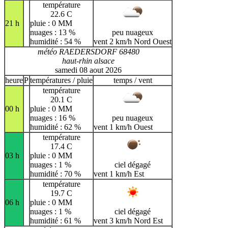
température
22.6 C
21 h
pluie : 0 MM
nuages : 13 %
peu nuageux
humidité : 54 %
vent 2 km/h Nord Ouest
météo RAEDERSDORF 68480
haut-rhin alsace
samedi 08 aout 2026
heure
P
températures / pluie
temps / vent
température
20.1 C
00 h
pluie : 0 MM
nuages : 16 %
peu nuageux
humidité : 62 %
vent 1 km/h Ouest
température
17.4 C
03 h
pluie : 0 MM
nuages : 1 %
ciel dégagé
humidité : 70 %
vent 1 km/h Est
température
19.7 C
06 h
pluie : 0 MM
nuages : 1 %
ciel dégagé
humidité : 61 %
vent 3 km/h Nord Est