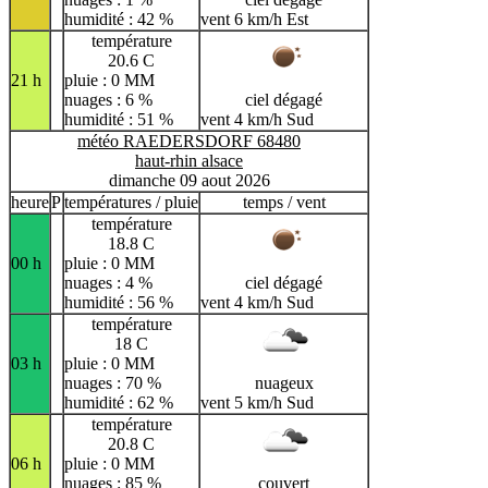
humidité : 42 %
vent 6 km/h Est
température
20.6 C
21 h
pluie : 0 MM
nuages : 6 %
ciel dégagé
humidité : 51 %
vent 4 km/h Sud
météo RAEDERSDORF 68480
haut-rhin alsace
dimanche 09 aout 2026
heure
P
températures / pluie
temps / vent
température
18.8 C
00 h
pluie : 0 MM
nuages : 4 %
ciel dégagé
humidité : 56 %
vent 4 km/h Sud
température
18 C
03 h
pluie : 0 MM
nuages : 70 %
nuageux
humidité : 62 %
vent 5 km/h Sud
température
20.8 C
06 h
pluie : 0 MM
nuages : 85 %
couvert