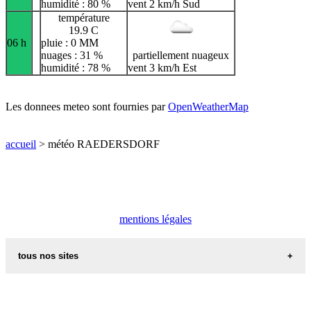
humidité : 80 %
vent 2 km/h Sud
température
19.9 C
06 h
pluie : 0 MM
nuages : 31 %
partiellement nuageux
humidité : 78 %
vent 3 km/h Est
Les donnees meteo sont fournies par
OpenWeatherMap
accueil
> météo RAEDERSDORF
mentions légales
tous nos sites
commune de france