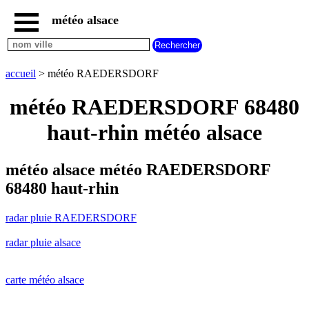
météo alsace
accueil
radar
pluie
accueil
> météo RAEDERSDORF
RAEDERSDORF
carte
météo RAEDERSDORF 68480
météo
alsace
haut-rhin météo alsace
radar
pluie
alsace
météo alsace météo RAEDERSDORF
carte
68480 haut-rhin
météo
france
radar pluie RAEDERSDORF
météo
villes
radar pluie alsace
et
villages
commencant
par
carte météo alsace
A
B
C
D
E
F
G