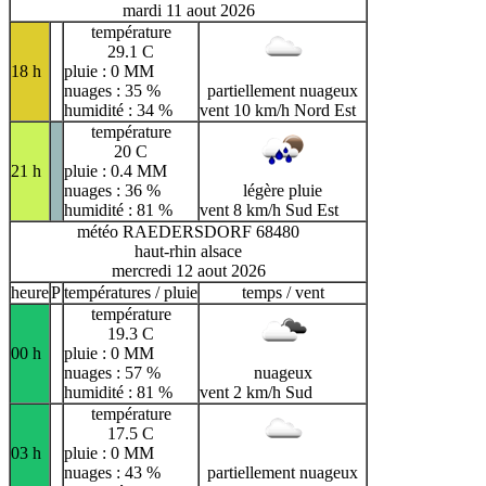
mardi 11 aout 2026
température
29.1 C
18 h
pluie : 0 MM
nuages : 35 %
partiellement nuageux
humidité : 34 %
vent 10 km/h Nord Est
température
20 C
21 h
pluie : 0.4 MM
nuages : 36 %
légère pluie
humidité : 81 %
vent 8 km/h Sud Est
météo RAEDERSDORF 68480
haut-rhin alsace
mercredi 12 aout 2026
heure
P
températures / pluie
temps / vent
température
19.3 C
00 h
pluie : 0 MM
nuages : 57 %
nuageux
humidité : 81 %
vent 2 km/h Sud
température
17.5 C
03 h
pluie : 0 MM
nuages : 43 %
partiellement nuageux