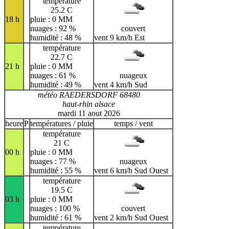
température
25.2 C
18 h
pluie : 0 MM
nuages : 92 %
couvert
humidité : 48 %
vent 9 km/h Est
température
22.7 C
21 h
pluie : 0 MM
nuages : 61 %
nuageux
humidité : 49 %
vent 4 km/h Sud
météo RAEDERSDORF 68480
haut-rhin alsace
mardi 11 aout 2026
heure
P
températures / pluie
temps / vent
température
21 C
00 h
pluie : 0 MM
nuages : 77 %
nuageux
humidité : 55 %
vent 6 km/h Sud Ouest
température
19.5 C
03 h
pluie : 0 MM
nuages : 100 %
couvert
humidité : 61 %
vent 2 km/h Sud Ouest
température