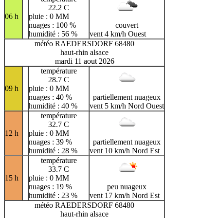
22.2 C
06 h
pluie : 0 MM
nuages : 100 %
couvert
humidité : 56 %
vent 4 km/h Ouest
météo RAEDERSDORF 68480
haut-rhin alsace
mardi 11 aout 2026
température
28.7 C
09 h
pluie : 0 MM
nuages : 40 %
partiellement nuageux
humidité : 40 %
vent 5 km/h Nord Ouest
température
32.7 C
12 h
pluie : 0 MM
nuages : 39 %
partiellement nuageux
humidité : 28 %
vent 10 km/h Nord Est
température
33.7 C
15 h
pluie : 0 MM
nuages : 19 %
peu nuageux
humidité : 23 %
vent 17 km/h Nord Est
météo RAEDERSDORF 68480
haut-rhin alsace