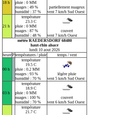
18 h
pluie : 0 MM
nuages : 49 %
partiellement nuageux
humidité : 37 %
vent 7 km/h Sud Ouest
température
23.3 C
21 h
pluie : 0 MM
nuages : 87 %
couvert
humidité : 48 %
vent 7 km/h Ouest
météo RAEDERSDORF 68480
haut-rhin alsace
lundi 10 aout 2026
heure
P
températures / pluie
temps / vent
température
19.5 C
00 h
pluie : 0.2 MM
nuages : 93 %
légère pluie
humidité : 70 %
vent 5 km/h Sud Ouest
température
18.9 C
03 h
pluie : 0 MM
nuages : 100 %
couvert
humidité : 70 %
vent 6 km/h Sud Ouest
température
21.7 C