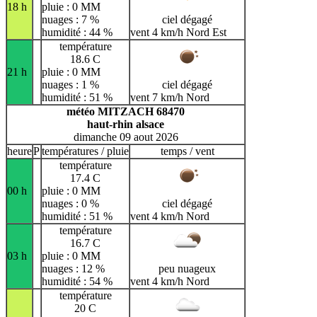
18 h
pluie : 0 MM
nuages : 7 %
ciel dégagé
humidité : 44 %
vent 4 km/h Nord Est
température
18.6 C
21 h
pluie : 0 MM
nuages : 1 %
ciel dégagé
humidité : 51 %
vent 7 km/h Nord
météo MITZACH 68470
haut-rhin alsace
dimanche 09 aout 2026
heure
P
températures / pluie
temps / vent
température
17.4 C
00 h
pluie : 0 MM
nuages : 0 %
ciel dégagé
humidité : 51 %
vent 4 km/h Nord
température
16.7 C
03 h
pluie : 0 MM
nuages : 12 %
peu nuageux
humidité : 54 %
vent 4 km/h Nord
température
20 C