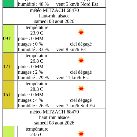
humidité : 48 %
vent 5 km/h Nord Est
météo MITZACH 68470
haut-rhin alsace
samedi 08 aout 2026
température
23.9 C
09 h
pluie : 0 MM
nuages : 0 %
ciel dégagé
humidité : 33 %
vent 8 km/h Est
température
26.8 C
12 h
pluie : 0 MM
nuages : 2 %
ciel dégagé
humidité : 29 %
vent 11 km/h Est
température
28.3 C
15 h
pluie : 0 MM
nuages : 4 %
ciel dégagé
humidité : 26 %
vent 7 km/h Sud Est
météo MITZACH 68470
haut-rhin alsace
samedi 08 aout 2026
température
23.6 C