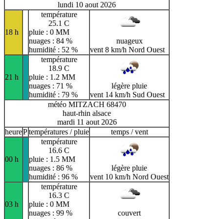
lundi 10 aout 2026
température
25.1 C
18 h
pluie : 0 MM
nuages : 84 %
nuageux
humidité : 52 %
vent 8 km/h Nord Ouest
température
18.9 C
21 h
pluie : 1.2 MM
nuages : 71 %
légère pluie
humidité : 79 %
vent 14 km/h Sud Ouest
météo MITZACH 68470
haut-rhin alsace
mardi 11 aout 2026
heure
P
températures / pluie
temps / vent
température
16.6 C
00 h
pluie : 1.5 MM
nuages : 86 %
légère pluie
humidité : 96 %
vent 10 km/h Nord Ouest
température
16.3 C
03 h
pluie : 0 MM
nuages : 99 %
couvert