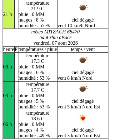
température
21.9 C
21 h
pluie : 0 MM
nuages : 8 %
ciel dégagé
humidité : 55 %
vent 10 km/h Nord
météo MITZACH 68470
haut-rhin alsace
vendredi 07 aout 2026
heure
P
températures / pluie
temps / vent
température
17.3 C
00 h
pluie : 0 MM
nuages : 6 %
ciel dégagé
humidité : 53 %
vent 8 km/h Nord
température
17.7 C
03 h
pluie : 0 MM
nuages : 5 %
ciel dégagé
humidité : 53 %
vent 5 km/h Nord Est
température
18.6 C
06 h
pluie : 0 MM
nuages : 4 %
ciel dégagé
humidité : 49 %
vent 3 km/h Nord Est