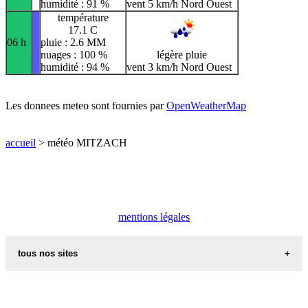
humidité : 91 %
vent 5 km/h Nord Ouest
température
17.1 C
06 h
pluie : 2.6 MM
nuages : 100 %
légère pluie
humidité : 94 %
vent 3 km/h Nord Ouest
Les donnees meteo sont fournies par
OpenWeatherMap
accueil
> météo MITZACH
mentions légales
tous nos sites
commune de france