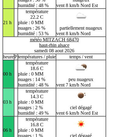
humidité : 48 %
vent 8 km/h Nord Est
température
22.2 C
21 h
pluie : 0 MM
nuages : 26 %
partiellement nuageux
humidité : 53 %
vent 8 km/h Nord
météo MITZACH 68470
haut-rhin alsace
samedi 08 aout 2026
heure
P
températures / pluie
temps / vent
température
18.6 C
00 h
pluie : 0 MM
nuages : 14 %
peu nuageux
humidité : 48 %
vent 7 km/h Nord
température
14.3 C
03 h
pluie : 0 MM
nuages : 2 %
ciel dégagé
humidité : 49 %
vent 6 km/h Nord Est
température
16.8 C
06 h
pluie : 0 MM
nuages : 1 %
ciel dégagé