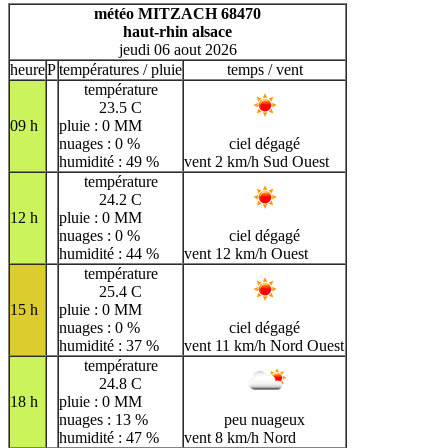
H
I
J
K
L
M
N
météo MITZACH 68470
haut-rhin alsace
O
P
Q
R
S
T
U
jeudi 06 aout 2026
V
W
X
Y
Z
heure
P
températures / pluie
temps / vent
température
23.5 C
09 h
pluie : 0 MM
nuages : 0 %
ciel dégagé
humidité : 49 %
vent 2 km/h Sud Ouest
température
24.2 C
12 h
pluie : 0 MM
nuages : 0 %
ciel dégagé
humidité : 44 %
vent 12 km/h Ouest
température
25.4 C
15 h
pluie : 0 MM
nuages : 0 %
ciel dégagé
humidité : 37 %
vent 11 km/h Nord Ouest
température
24.8 C
18 h
pluie : 0 MM
nuages : 13 %
peu nuageux
humidité : 47 %
vent 8 km/h Nord