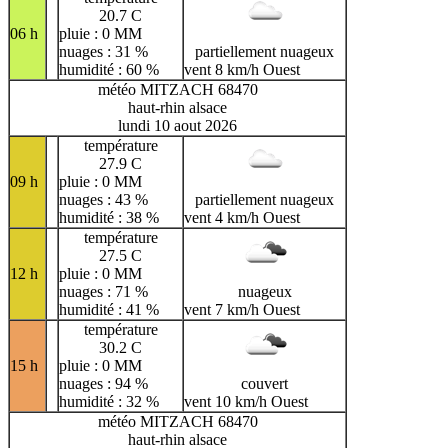
20.7 C
06 h
pluie : 0 MM
nuages : 31 %
partiellement nuageux
humidité : 60 %
vent 8 km/h Ouest
météo MITZACH 68470
haut-rhin alsace
lundi 10 aout 2026
température
27.9 C
09 h
pluie : 0 MM
nuages : 43 %
partiellement nuageux
humidité : 38 %
vent 4 km/h Ouest
température
27.5 C
12 h
pluie : 0 MM
nuages : 71 %
nuageux
humidité : 41 %
vent 7 km/h Ouest
température
30.2 C
15 h
pluie : 0 MM
nuages : 94 %
couvert
humidité : 32 %
vent 10 km/h Ouest
météo MITZACH 68470
haut-rhin alsace