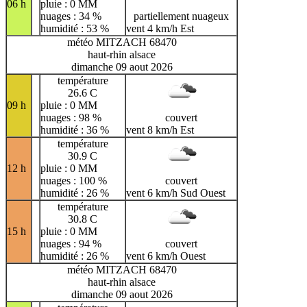
06 h
pluie : 0 MM
nuages : 34 %
partiellement nuageux
humidité : 53 %
vent 4 km/h Est
météo MITZACH 68470
haut-rhin alsace
dimanche 09 aout 2026
température
26.6 C
09 h
pluie : 0 MM
nuages : 98 %
couvert
humidité : 36 %
vent 8 km/h Est
température
30.9 C
12 h
pluie : 0 MM
nuages : 100 %
couvert
humidité : 26 %
vent 6 km/h Sud Ouest
température
30.8 C
15 h
pluie : 0 MM
nuages : 94 %
couvert
humidité : 26 %
vent 6 km/h Ouest
météo MITZACH 68470
haut-rhin alsace
dimanche 09 aout 2026