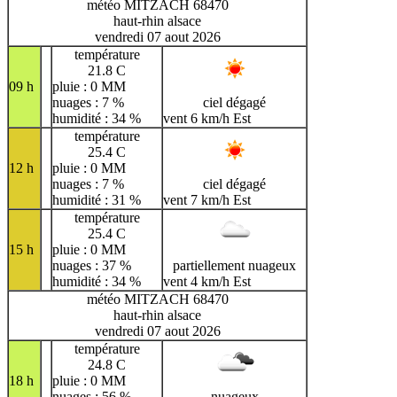
météo MITZACH 68470
haut-rhin alsace
vendredi 07 aout 2026
température
21.8 C
09 h
pluie : 0 MM
nuages : 7 %
ciel dégagé
humidité : 34 %
vent 6 km/h Est
température
25.4 C
12 h
pluie : 0 MM
nuages : 7 %
ciel dégagé
humidité : 31 %
vent 7 km/h Est
température
25.4 C
15 h
pluie : 0 MM
nuages : 37 %
partiellement nuageux
humidité : 34 %
vent 4 km/h Est
météo MITZACH 68470
haut-rhin alsace
vendredi 07 aout 2026
température
24.8 C
18 h
pluie : 0 MM
nuages : 56 %
nuageux