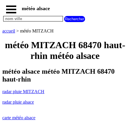
météo alsace
accueil
radar
pluie
accueil
> météo MITZACH
MITZACH
carte
météo MITZACH 68470 haut-
météo
alsace
rhin météo alsace
radar
pluie
alsace
météo alsace météo MITZACH 68470
carte
haut-rhin
météo
france
radar pluie MITZACH
météo
villes
radar pluie alsace
et
villages
commencant
par
carte météo alsace
A
B
C
D
E
F
G