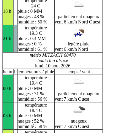
température
24 C
18 h
pluie : 0 MM
nuages : 48 %
partiellement nuageux
humidité : 50 %
vent 6 km/h Nord Ouest
température
19.3 C
21 h
pluie : 0.3 MM
nuages : 0 %
légère pluie
humidité : 61 %
vent 6 km/h Nord
météo MITZACH 68470
haut-rhin alsace
lundi 10 aout 2026
heure
P
températures / pluie
temps / vent
température
19.4 C
00 h
pluie : 0 MM
nuages : 31 %
partiellement nuageux
humidité : 56 %
vent 7 km/h Ouest
température
18.4 C
03 h
pluie : 0 MM
nuages : 52 %
nuageux
humidité : 58 %
vent 7 km/h Ouest
température