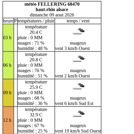
H
I
J
K
L
M
N
météo FELLERING 68470
haut-rhin alsace
O
P
Q
R
S
T
U
dimanche 09 aout 2026
V
W
X
Y
Z
heure
P
températures / pluie
temps / vent
température
20.4 C
03 h
pluie : 0 MM
nuages : 71 %
nuageux
humidité : 48 %
vent 3 km/h Ouest
température
20.8 C
06 h
pluie : 0 MM
nuages : 76 %
nuageux
humidité : 51 %
vent 2 km/h Ouest
température
25.9 C
09 h
pluie : 0 MM
nuages : 68 %
nuageux
humidité : 36 %
vent 6 km/h Sud Est
température
32.9 C
12 h
pluie : 0 MM
nuages : 67 %
nuageux
humidité : 25 %
vent 19 km/h Sud Ouest