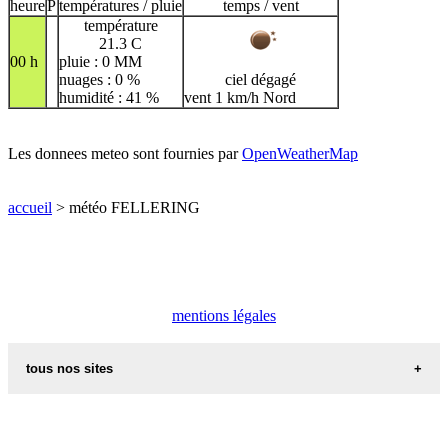
heure
P
températures / pluie
temps / vent
température
21.3 C
00 h
pluie : 0 MM
nuages : 0 %
ciel dégagé
humidité : 41 %
vent 1 km/h Nord
Les donnees meteo sont fournies par
OpenWeatherMap
accueil
> météo FELLERING
mentions légales
tous nos sites
commune de france