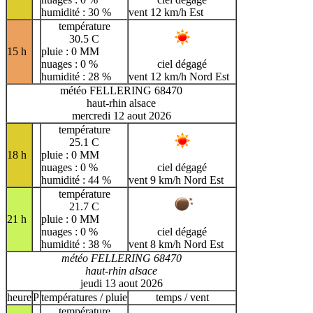
humidité : 30 %
vent 12 km/h Est
température
30.5 C
15 h
pluie : 0 MM
nuages : 0 %
ciel dégagé
humidité : 28 %
vent 12 km/h Nord Est
météo FELLERING 68470
haut-rhin alsace
mercredi 12 aout 2026
température
25.1 C
18 h
pluie : 0 MM
nuages : 0 %
ciel dégagé
humidité : 44 %
vent 9 km/h Nord Est
température
21.7 C
21 h
pluie : 0 MM
nuages : 0 %
ciel dégagé
humidité : 38 %
vent 8 km/h Nord Est
météo FELLERING 68470
haut-rhin alsace
jeudi 13 aout 2026
heure
P
températures / pluie
temps / vent
température