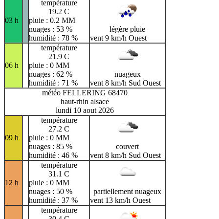
température
19.2 C
03 h
pluie : 0.2 MM
nuages : 53 %
légère pluie
humidité : 78 %
vent 9 km/h Ouest
température
21.9 C
06 h
pluie : 0 MM
nuages : 62 %
nuageux
humidité : 71 %
vent 8 km/h Sud Ouest
météo FELLERING 68470
haut-rhin alsace
lundi 10 aout 2026
température
27.2 C
09 h
pluie : 0 MM
nuages : 85 %
couvert
humidité : 46 %
vent 8 km/h Sud Ouest
température
31.1 C
12 h
pluie : 0 MM
nuages : 50 %
partiellement nuageux
humidité : 37 %
vent 13 km/h Ouest
température
30.4 C