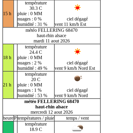
température
30.3 C
15 h
pluie : 0 MM
nuages : 0 %
ciel dégagé
humidité : 31 %
vent 11 km/h Est
météo FELLERING 68470
haut-rhin alsace
mardi 11 aout 2026
température
24.4 C
18 h
pluie : 0 MM
nuages : 2 %
ciel dégagé
humidité : 49 %
vent 9 km/h Nord Est
température
20 C
21 h
pluie : 0 MM
nuages : 1 %
ciel dégagé
humidité : 53 %
vent 9 km/h Nord
météo FELLERING 68470
haut-rhin alsace
mercredi 12 aout 2026
heure
P
températures / pluie
temps / vent
température
18.9 C