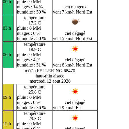
00 h
pluie : 0 MM
nuages : 14 %
peu nuageux
humidité : 50 %
vent 7 km/h Nord Est
température
17.2 C
03 h
pluie : 0 MM
nuages : 6 %
ciel dégagé
humidité : 50 %
vent 5 km/h Nord Est
température
18.9 C
06 h
pluie : 0 MM
nuages : 4 %
ciel dégagé
humidité : 51 %
vent 6 km/h Nord Est
météo FELLERING 68470
haut-rhin alsace
mercredi 12 aout 2026
température
25.8 C
09 h
pluie : 0 MM
nuages : 0 %
ciel dégagé
humidité : 36 %
vent 9 km/h Est
température
29.3 C
12 h
pluie : 0 MM
nuages : 0 %
ciel dégagé