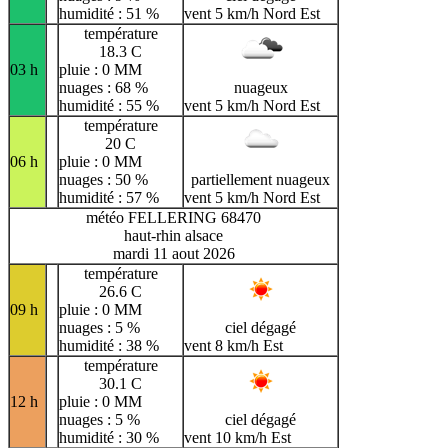
humidité : 51 %
vent 5 km/h Nord Est
température
18.3 C
03 h
pluie : 0 MM
nuages : 68 %
nuageux
humidité : 55 %
vent 5 km/h Nord Est
température
20 C
06 h
pluie : 0 MM
nuages : 50 %
partiellement nuageux
humidité : 57 %
vent 5 km/h Nord Est
météo FELLERING 68470
haut-rhin alsace
mardi 11 aout 2026
température
26.6 C
09 h
pluie : 0 MM
nuages : 5 %
ciel dégagé
humidité : 38 %
vent 8 km/h Est
température
30.1 C
12 h
pluie : 0 MM
nuages : 5 %
ciel dégagé
humidité : 30 %
vent 10 km/h Est