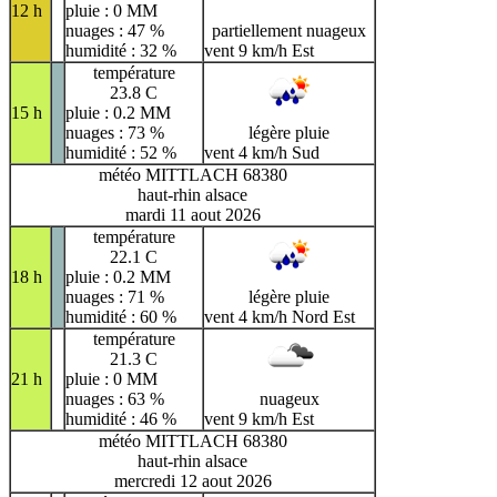
12 h
pluie : 0 MM
nuages : 47 %
partiellement nuageux
humidité : 32 %
vent 9 km/h Est
température
23.8 C
15 h
pluie : 0.2 MM
nuages : 73 %
légère pluie
humidité : 52 %
vent 4 km/h Sud
météo MITTLACH 68380
haut-rhin alsace
mardi 11 aout 2026
température
22.1 C
18 h
pluie : 0.2 MM
nuages : 71 %
légère pluie
humidité : 60 %
vent 4 km/h Nord Est
température
21.3 C
21 h
pluie : 0 MM
nuages : 63 %
nuageux
humidité : 46 %
vent 9 km/h Est
météo MITTLACH 68380
haut-rhin alsace
mercredi 12 aout 2026