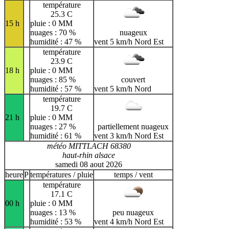
température
25.3 C
15 h
pluie : 0 MM
nuages : 70 %
nuageux
humidité : 47 %
vent 5 km/h Nord Est
température
23.9 C
18 h
pluie : 0 MM
nuages : 85 %
couvert
humidité : 57 %
vent 5 km/h Nord
température
19.7 C
21 h
pluie : 0 MM
nuages : 27 %
partiellement nuageux
humidité : 61 %
vent 3 km/h Nord Est
météo MITTLACH 68380
haut-rhin alsace
samedi 08 aout 2026
heure
P
températures / pluie
temps / vent
température
17.1 C
00 h
pluie : 0 MM
nuages : 13 %
peu nuageux
humidité : 53 %
vent 4 km/h Nord Est