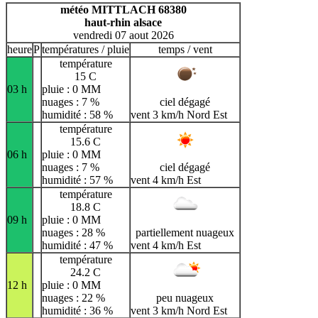
H
I
J
K
L
M
N
météo MITTLACH 68380
haut-rhin alsace
O
P
Q
R
S
T
U
vendredi 07 aout 2026
V
W
X
Y
Z
heure
P
températures / pluie
temps / vent
température
15 C
03 h
pluie : 0 MM
nuages : 7 %
ciel dégagé
humidité : 58 %
vent 3 km/h Nord Est
température
15.6 C
06 h
pluie : 0 MM
nuages : 7 %
ciel dégagé
humidité : 57 %
vent 4 km/h Est
température
18.8 C
09 h
pluie : 0 MM
nuages : 28 %
partiellement nuageux
humidité : 47 %
vent 4 km/h Est
température
24.2 C
12 h
pluie : 0 MM
nuages : 22 %
peu nuageux
humidité : 36 %
vent 3 km/h Nord Est