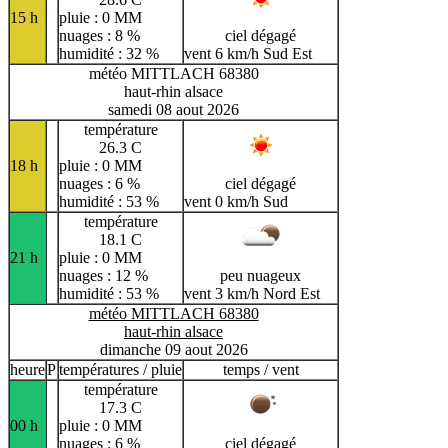
15 h
pluie : 0 MM
nuages : 8 %
ciel dégagé
humidité : 32 %
vent 6 km/h Sud Est
météo MITTLACH 68380
haut-rhin alsace
samedi 08 aout 2026
température
26.3 C
18 h
pluie : 0 MM
nuages : 6 %
ciel dégagé
humidité : 53 %
vent 0 km/h Sud
température
18.1 C
21 h
pluie : 0 MM
nuages : 12 %
peu nuageux
humidité : 53 %
vent 3 km/h Nord Est
météo MITTLACH 68380
haut-rhin alsace
dimanche 09 aout 2026
heure
P
températures / pluie
temps / vent
température
17.3 C
00 h
pluie : 0 MM
nuages : 6 %
ciel dégagé