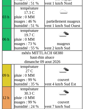
humidité : 51 %
vent 1 km/h Nord
température
17.3 C
03 h
pluie : 0 MM
nuages : 46 %
partiellement nuageux
humidité : 51 %
vent 1 km/h Sud Ouest
température
19.7 C
06 h
pluie : 0 MM
nuages : 73 %
nuageux
humidité : 55 %
vent 2 km/h Sud
météo MITTLACH 68380
haut-rhin alsace
dimanche 09 aout 2026
température
27 C
09 h
pluie : 0 MM
nuages : 99 %
couvert
humidité : 35 %
vent 4 km/h Sud Est
température
30.3 C
12 h
pluie : 0 MM
nuages : 99 %
couvert
humidité : 24 %
vent 7 km/h Sud