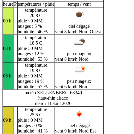
heure
P
températures / pluie
temps / vent
température
20.8 C
00 h
pluie : 0 MM
nuages : 5 %
ciel dégagé
humidité : 46 %
vent 8 km/h Nord Ouest
température
18.5 C
03 h
pluie : 0 MM
nuages : 12 %
peu nuageux
humidité : 53 %
vent 8 km/h Nord
température
19.8 C
06 h
pluie : 0 MM
nuages : 19 %
peu nuageux
humidité : 57 %
vent 6 km/h Nord
météo ZELLENBERG 68340
haut-rhin alsace
mardi 11 aout 2026
température
25.5 C
09 h
pluie : 0 MM
nuages : 0 %
ciel dégagé
humidité : 41 %
vent 9 km/h Nord Est