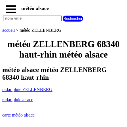
météo alsace
accueil
radar
pluie
accueil
> météo ZELLENBERG
ZELLENBERG
carte
météo ZELLENBERG 68340
météo
alsace
haut-rhin météo alsace
radar
pluie
alsace
météo alsace météo ZELLENBERG
carte
68340 haut-rhin
météo
france
radar pluie ZELLENBERG
météo
villes
radar pluie alsace
et
villages
commencant
par
carte météo alsace
A
B
C
D
E
F
G