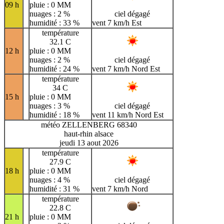
09 h
pluie : 0 MM
nuages : 2 %
ciel dégagé
humidité : 33 %
vent 7 km/h Est
température
32.1 C
12 h
pluie : 0 MM
nuages : 2 %
ciel dégagé
humidité : 24 %
vent 7 km/h Nord Est
température
34 C
15 h
pluie : 0 MM
nuages : 3 %
ciel dégagé
humidité : 18 %
vent 11 km/h Nord Est
météo ZELLENBERG 68340
haut-rhin alsace
jeudi 13 aout 2026
température
27.9 C
18 h
pluie : 0 MM
nuages : 4 %
ciel dégagé
humidité : 31 %
vent 7 km/h Nord
température
22.8 C
21 h
pluie : 0 MM