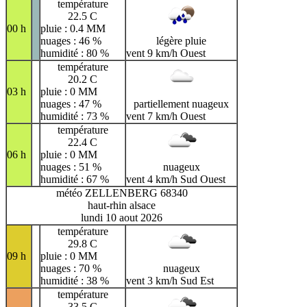
température
22.5 C
00 h
pluie : 0.4 MM
nuages : 46 %
légère pluie
humidité : 80 %
vent 9 km/h Ouest
température
20.2 C
03 h
pluie : 0 MM
nuages : 47 %
partiellement nuageux
humidité : 73 %
vent 7 km/h Ouest
température
22.4 C
06 h
pluie : 0 MM
nuages : 51 %
nuageux
humidité : 67 %
vent 4 km/h Sud Ouest
météo ZELLENBERG 68340
haut-rhin alsace
lundi 10 aout 2026
température
29.8 C
09 h
pluie : 0 MM
nuages : 70 %
nuageux
humidité : 38 %
vent 3 km/h Sud Est
température
33.5 C