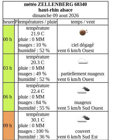
H
I
J
K
L
M
N
météo ZELLENBERG 68340
haut-rhin alsace
O
P
Q
R
S
T
U
dimanche 09 aout 2026
V
W
X
Y
Z
heure
P
températures / pluie
temps / vent
température
21.9 C
00 h
pluie : 0 MM
nuages : 10 %
ciel dégagé
humidité : 52 %
vent 6 km/h Ouest
température
20.3 C
03 h
pluie : 0 MM
nuages : 49 %
partiellement nuageux
humidité : 52 %
vent 6 km/h Ouest
température
22.4 C
06 h
pluie : 0 MM
nuages : 84 %
nuageux
humidité : 55 %
vent 5 km/h Sud Ouest
température
30.1 C
09 h
pluie : 0 MM
nuages : 100 %
couvert
humidité : 36 %
vent 6 km/h Sud Est