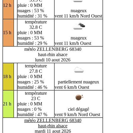
12 h
pluie : 0 MM
nuages : 53 %
nuageux
humidité : 31 %
vent 11 km/h Nord Ouest
température
32.8 C
15 h
pluie : 0 MM
nuages : 53 %
nuageux
humidité : 29 %
vent 11 km/h Ouest
météo ZELLENBERG 68340
haut-rhin alsace
lundi 10 aout 2026
température
27.8 C
18 h
pluie : 0 MM
nuages : 25 %
partiellement nuageux
humidité : 46 %
vent 6 km/h Ouest
température
23 C
21 h
pluie : 0 MM
nuages : 0 %
ciel dégagé
humidité : 47 %
vent 9 km/h Nord Ouest
météo ZELLENBERG 68340
haut-rhin alsace
mardi 11 aout 2026