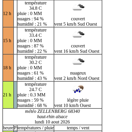
température
34.8 C
12 h
pluie : 0 MM
nuages : 94 %
couvert
humidité : 21 %
vent 5 km/h Sud Ouest
température
33.4 C
15 h
pluie : 0 MM
nuages : 87 %
couvert
humidité : 22 %
vent 16 km/h Sud Ouest
température
30.2 C
18 h
pluie : 0 MM
nuages : 61 %
nuageux
humidité : 43 %
vent 2 km/h Nord Ouest
température
24.7 C
21 h
pluie : 0.3 MM
nuages : 59 %
légère pluie
humidité : 68 %
vent 10 km/h Ouest
météo ZELLENBERG 68340
haut-rhin alsace
lundi 10 aout 2026
heure
P
températures / pluie
temps / vent