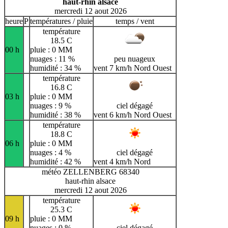
haut-rhin alsace
mercredi 12 aout 2026
heure
P
températures / pluie
temps / vent
température
18.5 C
00 h
pluie : 0 MM
nuages : 11 %
peu nuageux
humidité : 34 %
vent 7 km/h Nord Ouest
température
16.8 C
03 h
pluie : 0 MM
nuages : 9 %
ciel dégagé
humidité : 38 %
vent 6 km/h Nord Ouest
température
18.8 C
06 h
pluie : 0 MM
nuages : 4 %
ciel dégagé
humidité : 42 %
vent 4 km/h Nord
météo ZELLENBERG 68340
haut-rhin alsace
mercredi 12 aout 2026
température
25.3 C
09 h
pluie : 0 MM
nuages : 0 %
ciel dégagé