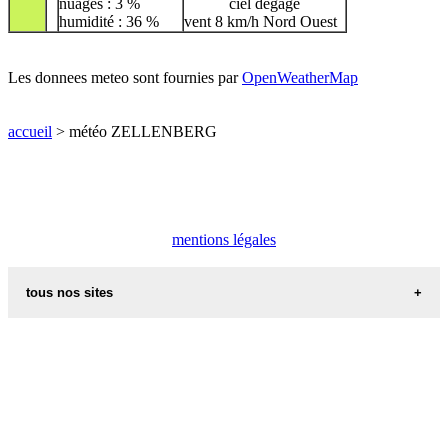
nuages : 3 %
ciel dégagé
humidité : 36 %
vent 8 km/h Nord Ouest
Les donnees meteo sont fournies par
OpenWeatherMap
accueil
> météo ZELLENBERG
mentions légales
tous nos sites
commune de france
villes et villages en alsace
sites de france