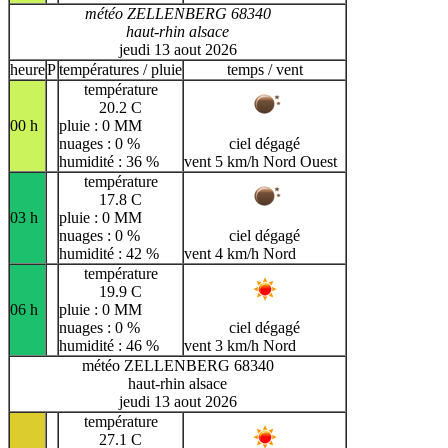
météo ZELLENBERG 68340
haut-rhin alsace
jeudi 13 aout 2026
heure
P
températures / pluie
temps / vent
température
20.2 C
00 h
pluie : 0 MM
nuages : 0 %
ciel dégagé
humidité : 36 %
vent 5 km/h Nord Ouest
température
17.8 C
03 h
pluie : 0 MM
nuages : 0 %
ciel dégagé
humidité : 42 %
vent 4 km/h Nord
température
19.9 C
06 h
pluie : 0 MM
nuages : 0 %
ciel dégagé
humidité : 46 %
vent 3 km/h Nord
météo ZELLENBERG 68340
haut-rhin alsace
jeudi 13 aout 2026
température
27.1 C