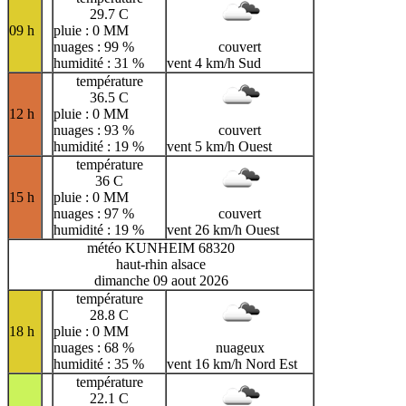
29.7 C
09 h
pluie : 0 MM
nuages : 99 %
couvert
humidité : 31 %
vent 4 km/h Sud
température
36.5 C
12 h
pluie : 0 MM
nuages : 93 %
couvert
humidité : 19 %
vent 5 km/h Ouest
température
36 C
15 h
pluie : 0 MM
nuages : 97 %
couvert
humidité : 19 %
vent 26 km/h Ouest
météo KUNHEIM 68320
haut-rhin alsace
dimanche 09 aout 2026
température
28.8 C
18 h
pluie : 0 MM
nuages : 68 %
nuageux
humidité : 35 %
vent 16 km/h Nord Est
température
22.1 C