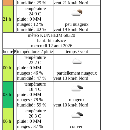
humidité : 29 %
vent 21 km/h Nord
température
24.9 C
21 h
pluie : 0 MM
nuages : 12 %
peu nuageux
humidité : 42 %
vent 19 km/h Nord
météo KUNHEIM 68320
haut-rhin alsace
mercredi 12 aout 2026
heure
P
températures / pluie
temps / vent
température
22.2 C
00 h
pluie : 0 MM
nuages : 46 %
partiellement nuageux
humidité : 47 %
vent 13 km/h Nord
température
18.4 C
03 h
pluie : 0 MM
nuages : 78 %
nuageux
humidité : 59 %
vent 10 km/h Nord
température
20.3 C
06 h
pluie : 0 MM
nuages : 87 %
couvert