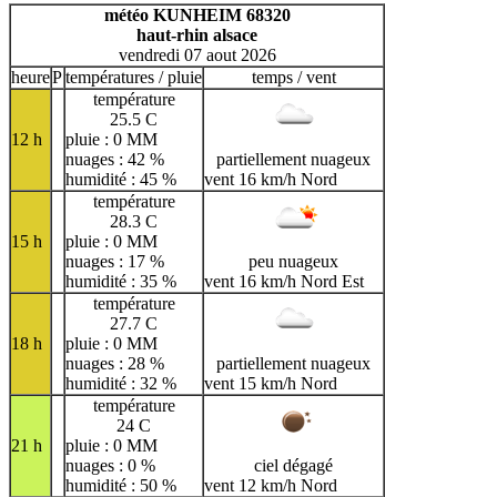
H
I
J
K
L
M
N
météo KUNHEIM 68320
haut-rhin alsace
O
P
Q
R
S
T
U
vendredi 07 aout 2026
V
W
X
Y
Z
heure
P
températures / pluie
temps / vent
température
25.5 C
12 h
pluie : 0 MM
nuages : 42 %
partiellement nuageux
humidité : 45 %
vent 16 km/h Nord
température
28.3 C
15 h
pluie : 0 MM
nuages : 17 %
peu nuageux
humidité : 35 %
vent 16 km/h Nord Est
température
27.7 C
18 h
pluie : 0 MM
nuages : 28 %
partiellement nuageux
humidité : 32 %
vent 15 km/h Nord
température
24 C
21 h
pluie : 0 MM
nuages : 0 %
ciel dégagé
humidité : 50 %
vent 12 km/h Nord