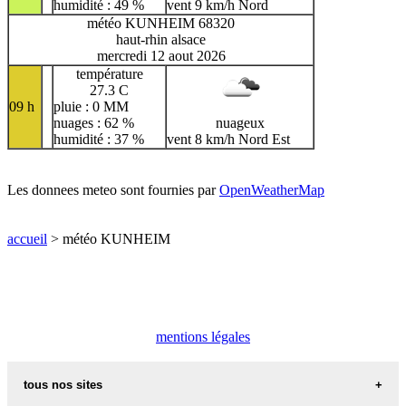
humidité : 49 %
vent 9 km/h Nord
météo KUNHEIM 68320
haut-rhin alsace
mercredi 12 aout 2026
température
27.3 C
09 h
pluie : 0 MM
nuages : 62 %
nuageux
humidité : 37 %
vent 8 km/h Nord Est
Les donnees meteo sont fournies par
OpenWeatherMap
accueil
> météo KUNHEIM
mentions légales
tous nos sites