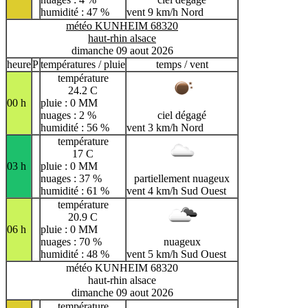
humidité : 47 %
vent 9 km/h Nord
météo KUNHEIM 68320
haut-rhin alsace
dimanche 09 aout 2026
heure
P
températures / pluie
temps / vent
température
24.2 C
00 h
pluie : 0 MM
nuages : 2 %
ciel dégagé
humidité : 56 %
vent 3 km/h Nord
température
17 C
03 h
pluie : 0 MM
nuages : 37 %
partiellement nuageux
humidité : 61 %
vent 4 km/h Sud Ouest
température
20.9 C
06 h
pluie : 0 MM
nuages : 70 %
nuageux
humidité : 48 %
vent 5 km/h Sud Ouest
météo KUNHEIM 68320
haut-rhin alsace
dimanche 09 aout 2026
température