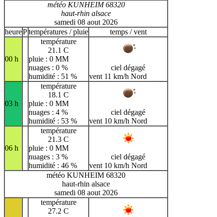
météo KUNHEIM 68320
haut-rhin alsace
samedi 08 aout 2026
heure
P
températures / pluie
temps / vent
température
21.1 C
00 h
pluie : 0 MM
nuages : 0 %
ciel dégagé
humidité : 51 %
vent 11 km/h Nord
température
18.1 C
03 h
pluie : 0 MM
nuages : 4 %
ciel dégagé
humidité : 53 %
vent 10 km/h Nord
température
21.3 C
06 h
pluie : 0 MM
nuages : 3 %
ciel dégagé
humidité : 46 %
vent 10 km/h Nord
météo KUNHEIM 68320
haut-rhin alsace
samedi 08 aout 2026
température
27.2 C