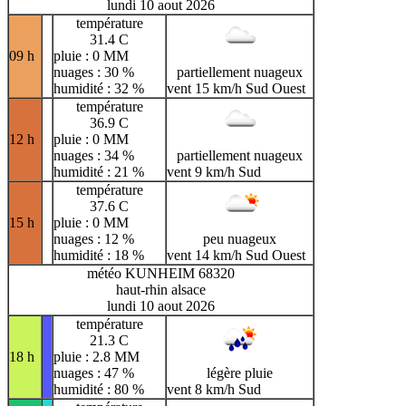
lundi 10 aout 2026
température
31.4 C
09 h
pluie : 0 MM
nuages : 30 %
partiellement nuageux
humidité : 32 %
vent 15 km/h Sud Ouest
température
36.9 C
12 h
pluie : 0 MM
nuages : 34 %
partiellement nuageux
humidité : 21 %
vent 9 km/h Sud
température
37.6 C
15 h
pluie : 0 MM
nuages : 12 %
peu nuageux
humidité : 18 %
vent 14 km/h Sud Ouest
météo KUNHEIM 68320
haut-rhin alsace
lundi 10 aout 2026
température
21.3 C
18 h
pluie : 2.8 MM
nuages : 47 %
légère pluie
humidité : 80 %
vent 8 km/h Sud