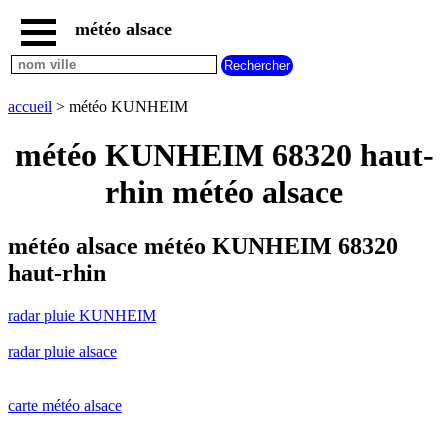
météo alsace
accueil
radar
pluie
accueil
> météo KUNHEIM
KUNHEIM
carte
météo KUNHEIM 68320 haut-
météo
alsace
rhin météo alsace
radar
pluie
alsace
météo alsace météo KUNHEIM 68320
carte
haut-rhin
météo
france
radar pluie KUNHEIM
météo
villes
radar pluie alsace
et
villages
commencant
par
carte météo alsace
A
B
C
D
E
F
G