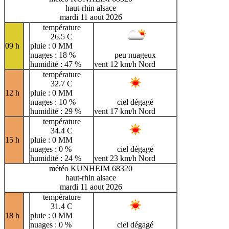
haut-rhin alsace
mardi 11 aout 2026
température
26.5 C
09 h
pluie : 0 MM
nuages : 18 %
peu nuageux
humidité : 47 %
vent 12 km/h Nord
température
32.7 C
12 h
pluie : 0 MM
nuages : 10 %
ciel dégagé
humidité : 29 %
vent 17 km/h Nord
température
34.4 C
15 h
pluie : 0 MM
nuages : 0 %
ciel dégagé
humidité : 24 %
vent 23 km/h Nord
météo KUNHEIM 68320
haut-rhin alsace
mardi 11 aout 2026
température
31.4 C
18 h
pluie : 0 MM
nuages : 0 %
ciel dégagé