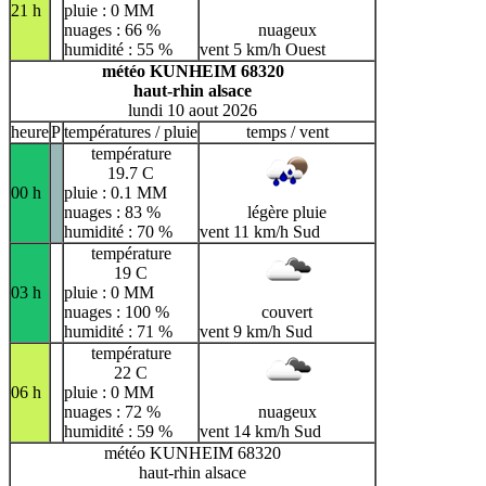
21 h
pluie : 0 MM
nuages : 66 %
nuageux
humidité : 55 %
vent 5 km/h Ouest
météo KUNHEIM 68320
haut-rhin alsace
lundi 10 aout 2026
heure
P
températures / pluie
temps / vent
température
19.7 C
00 h
pluie : 0.1 MM
nuages : 83 %
légère pluie
humidité : 70 %
vent 11 km/h Sud
température
19 C
03 h
pluie : 0 MM
nuages : 100 %
couvert
humidité : 71 %
vent 9 km/h Sud
température
22 C
06 h
pluie : 0 MM
nuages : 72 %
nuageux
humidité : 59 %
vent 14 km/h Sud
météo KUNHEIM 68320
haut-rhin alsace