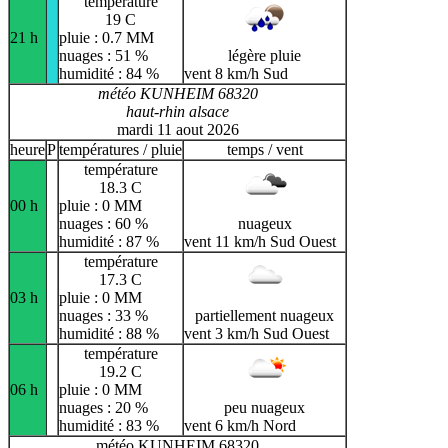
température
19 C
21 h
pluie : 0.7 MM
nuages : 51 %
légère pluie
humidité : 84 %
vent 8 km/h Sud
météo KUNHEIM 68320
haut-rhin alsace
mardi 11 aout 2026
heure
P
températures / pluie
temps / vent
température
18.3 C
00 h
pluie : 0 MM
nuages : 60 %
nuageux
humidité : 87 %
vent 11 km/h Sud Ouest
température
17.3 C
03 h
pluie : 0 MM
nuages : 33 %
partiellement nuageux
humidité : 88 %
vent 3 km/h Sud Ouest
température
19.2 C
06 h
pluie : 0 MM
nuages : 20 %
peu nuageux
humidité : 83 %
vent 6 km/h Nord
météo KUNHEIM 68320