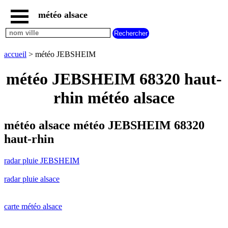
météo alsace
accueil
radar
pluie
accueil
> météo JEBSHEIM
JEBSHEIM
carte
météo JEBSHEIM 68320 haut-
météo
alsace
rhin météo alsace
radar
pluie
alsace
météo alsace météo JEBSHEIM 68320
carte
haut-rhin
météo
france
radar pluie JEBSHEIM
météo
villes
radar pluie alsace
et
villages
commencant
par
carte météo alsace
A
B
C
D
E
F
G