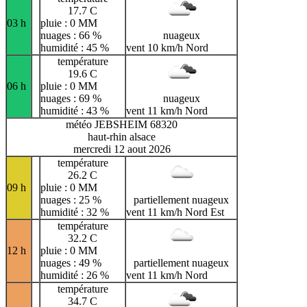
17.7 C
03 h
pluie : 0 MM
nuages : 66 %
nuageux
humidité : 45 %
vent 10 km/h Nord
température
19.6 C
06 h
pluie : 0 MM
nuages : 69 %
nuageux
humidité : 43 %
vent 11 km/h Nord
météo JEBSHEIM 68320
haut-rhin alsace
mercredi 12 aout 2026
température
26.2 C
09 h
pluie : 0 MM
nuages : 25 %
partiellement nuageux
humidité : 32 %
vent 11 km/h Nord Est
température
32.2 C
12 h
pluie : 0 MM
nuages : 49 %
partiellement nuageux
humidité : 26 %
vent 11 km/h Nord
température
34.7 C