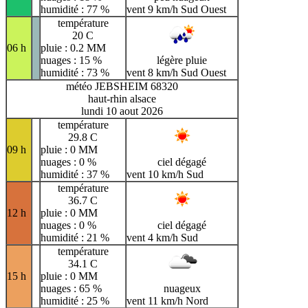
humidité : 77 %
vent 9 km/h Sud Ouest
température
20 C
06 h
pluie : 0.2 MM
nuages : 15 %
légère pluie
humidité : 73 %
vent 8 km/h Sud Ouest
météo JEBSHEIM 68320
haut-rhin alsace
lundi 10 aout 2026
température
29.8 C
09 h
pluie : 0 MM
nuages : 0 %
ciel dégagé
humidité : 37 %
vent 10 km/h Sud
température
36.7 C
12 h
pluie : 0 MM
nuages : 0 %
ciel dégagé
humidité : 21 %
vent 4 km/h Sud
température
34.1 C
15 h
pluie : 0 MM
nuages : 65 %
nuageux
humidité : 25 %
vent 11 km/h Nord