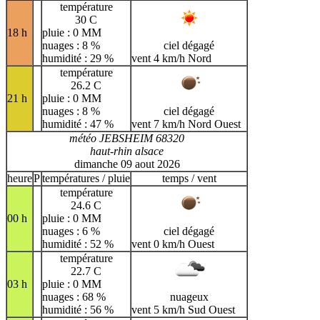
température
30 C
18 h
pluie : 0 MM
nuages : 8 %
ciel dégagé
humidité : 29 %
vent 4 km/h Nord
température
26.2 C
21 h
pluie : 0 MM
nuages : 8 %
ciel dégagé
humidité : 47 %
vent 7 km/h Nord Ouest
météo JEBSHEIM 68320
haut-rhin alsace
dimanche 09 aout 2026
heure
P
températures / pluie
temps / vent
température
24.6 C
00 h
pluie : 0 MM
nuages : 6 %
ciel dégagé
humidité : 52 %
vent 0 km/h Ouest
température
22.7 C
03 h
pluie : 0 MM
nuages : 68 %
nuageux
humidité : 56 %
vent 5 km/h Sud Ouest