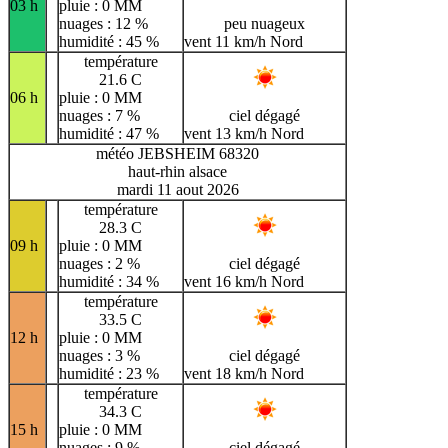
03 h
pluie : 0 MM
nuages : 12 %
peu nuageux
humidité : 45 %
vent 11 km/h Nord
température
21.6 C
06 h
pluie : 0 MM
nuages : 7 %
ciel dégagé
humidité : 47 %
vent 13 km/h Nord
météo JEBSHEIM 68320
haut-rhin alsace
mardi 11 aout 2026
température
28.3 C
09 h
pluie : 0 MM
nuages : 2 %
ciel dégagé
humidité : 34 %
vent 16 km/h Nord
température
33.5 C
12 h
pluie : 0 MM
nuages : 3 %
ciel dégagé
humidité : 23 %
vent 18 km/h Nord
température
34.3 C
15 h
pluie : 0 MM
nuages : 9 %
ciel dégagé