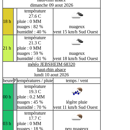
dimanche 09 aout 2026
température
27.6 C
18 h
pluie : 0 MM
nuages : 82 %
nuageux
humidité : 40 %
vent 15 km/h Sud Ouest
température
21.3 C
21 h
pluie : 0 MM
nuages : 59 %
nuageux
humidité : 61 %
vent 18 km/h Sud Ouest
météo JEBSHEIM 68320
haut-rhin alsace
lundi 10 aout 2026
heure
P
températures / pluie
temps / vent
température
19.3 C
00 h
pluie : 0.2 MM
nuages : 45 %
légère pluie
humidité : 70 %
vent 11 km/h Sud Ouest
température
17.7 C
03 h
pluie : 0 MM
nuages : 18 %
peu nuageux