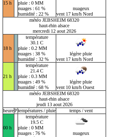
15 h
pluie : 0 MM
nuages : 61 %
nuageux
humidité : 22 %
vent 17 km/h Nord
météo JEBSHEIM 68320
haut-rhin alsace
mercredi 12 aout 2026
température
30.1 C
18 h
pluie : 0.2 MM
nuages : 38 %
légère pluie
humidité : 32 %
vent 17 km/h Nord
température
21.4 C
21 h
pluie : 0.3 MM
nuages : 49 %
légère pluie
humidité : 68 %
vent 10 km/h Ouest
météo JEBSHEIM 68320
haut-rhin alsace
jeudi 13 aout 2026
heure
P
températures / pluie
temps / vent
température
19.5 C
00 h
pluie : 0 MM
nuages : 76 %
nuageux