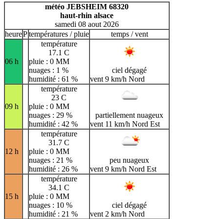
H
I
J
K
L
M
N
météo JEBSHEIM 68320
haut-rhin alsace
O
P
Q
R
S
T
U
samedi 08 aout 2026
V
W
X
Y
Z
heure
P
températures / pluie
temps / vent
température
17.1 C
06 h
pluie : 0 MM
nuages : 1 %
ciel dégagé
humidité : 61 %
vent 9 km/h Nord
température
23 C
09 h
pluie : 0 MM
nuages : 29 %
partiellement nuageux
humidité : 42 %
vent 11 km/h Nord Est
température
31.7 C
12 h
pluie : 0 MM
nuages : 21 %
peu nuageux
humidité : 26 %
vent 9 km/h Nord Est
température
34.1 C
15 h
pluie : 0 MM
nuages : 10 %
ciel dégagé
humidité : 21 %
vent 2 km/h Nord