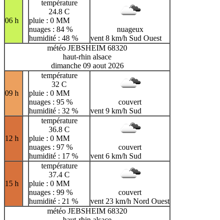
température
24.8 C
06 h
pluie : 0 MM
nuages : 84 %
nuageux
humidité : 48 %
vent 8 km/h Sud Ouest
météo JEBSHEIM 68320
haut-rhin alsace
dimanche 09 aout 2026
température
32 C
09 h
pluie : 0 MM
nuages : 95 %
couvert
humidité : 32 %
vent 9 km/h Sud
température
36.8 C
12 h
pluie : 0 MM
nuages : 97 %
couvert
humidité : 17 %
vent 6 km/h Sud
température
37.4 C
15 h
pluie : 0 MM
nuages : 99 %
couvert
humidité : 21 %
vent 23 km/h Nord Ouest
météo JEBSHEIM 68320
haut-rhin alsace