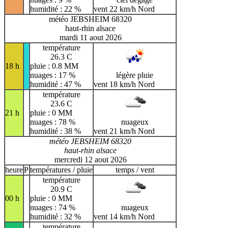
humidité : 22 %
vent 22 km/h Nord
météo JEBSHEIM 68320
haut-rhin alsace
mardi 11 aout 2026
température
26.3 C
18 h
pluie : 0.8 MM
nuages : 17 %
légère pluie
humidité : 47 %
vent 18 km/h Nord
température
23.6 C
21 h
pluie : 0 MM
nuages : 78 %
nuageux
humidité : 38 %
vent 21 km/h Nord
météo JEBSHEIM 68320
haut-rhin alsace
mercredi 12 aout 2026
heure
P
températures / pluie
temps / vent
température
20.9 C
00 h
pluie : 0 MM
nuages : 74 %
nuageux
humidité : 32 %
vent 14 km/h Nord
température