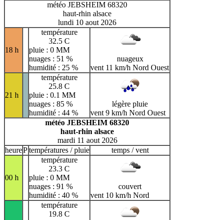
météo JEBSHEIM 68320
haut-rhin alsace
lundi 10 aout 2026
température
32.5 C
18 h
pluie : 0 MM
nuages : 51 %
nuageux
humidité : 25 %
vent 11 km/h Nord Ouest
température
25.8 C
21 h
pluie : 0.1 MM
nuages : 85 %
légère pluie
humidité : 44 %
vent 9 km/h Nord Ouest
météo JEBSHEIM 68320
haut-rhin alsace
mardi 11 aout 2026
heure
P
températures / pluie
temps / vent
température
23.3 C
00 h
pluie : 0 MM
nuages : 91 %
couvert
humidité : 40 %
vent 10 km/h Nord
température
19.8 C