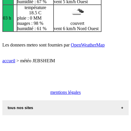
humidité : 67 %
vent 5 km/h Ouest
température
18.5 C
03 h
pluie : 0 MM
nuages : 98 %
couvert
humidité : 61 %
vent 6 km/h Nord Ouest
Les donnees meteo sont fournies par
OpenWeatherMap
accueil
> météo JEBSHEIM
mentions légales
tous nos sites
commune de france