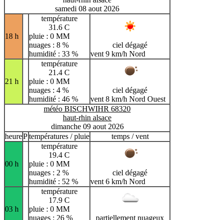
samedi 08 aout 2026
température
31.6 C
18 h
pluie : 0 MM
nuages : 8 %
ciel dégagé
humidité : 33 %
vent 9 km/h Nord
température
21.4 C
21 h
pluie : 0 MM
nuages : 4 %
ciel dégagé
humidité : 46 %
vent 8 km/h Nord Ouest
météo BISCHWIHR 68320
haut-rhin alsace
dimanche 09 aout 2026
heure
P
températures / pluie
temps / vent
température
19.4 C
00 h
pluie : 0 MM
nuages : 2 %
ciel dégagé
humidité : 52 %
vent 6 km/h Nord
température
17.9 C
03 h
pluie : 0 MM
nuages : 26 %
partiellement nuageux