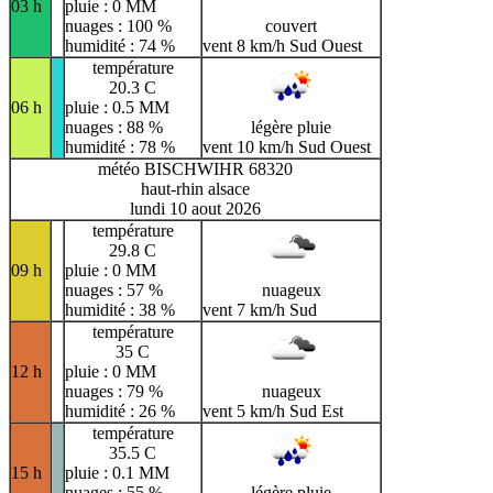
03 h
pluie : 0 MM
nuages : 100 %
couvert
humidité : 74 %
vent 8 km/h Sud Ouest
température
20.3 C
06 h
pluie : 0.5 MM
nuages : 88 %
légère pluie
humidité : 78 %
vent 10 km/h Sud Ouest
météo BISCHWIHR 68320
haut-rhin alsace
lundi 10 aout 2026
température
29.8 C
09 h
pluie : 0 MM
nuages : 57 %
nuageux
humidité : 38 %
vent 7 km/h Sud
température
35 C
12 h
pluie : 0 MM
nuages : 79 %
nuageux
humidité : 26 %
vent 5 km/h Sud Est
température
35.5 C
15 h
pluie : 0.1 MM
nuages : 55 %
légère pluie