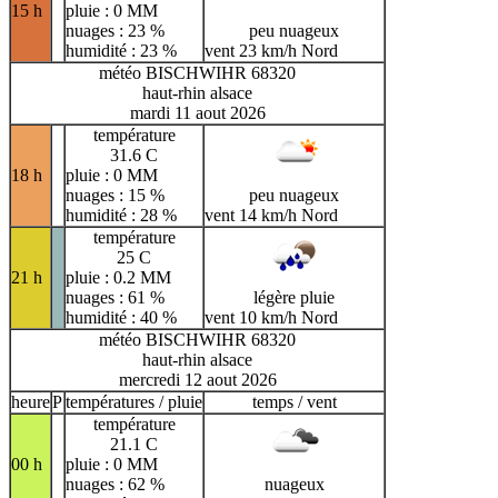
15 h
pluie : 0 MM
nuages : 23 %
peu nuageux
humidité : 23 %
vent 23 km/h Nord
météo BISCHWIHR 68320
haut-rhin alsace
mardi 11 aout 2026
température
31.6 C
18 h
pluie : 0 MM
nuages : 15 %
peu nuageux
humidité : 28 %
vent 14 km/h Nord
température
25 C
21 h
pluie : 0.2 MM
nuages : 61 %
légère pluie
humidité : 40 %
vent 10 km/h Nord
météo BISCHWIHR 68320
haut-rhin alsace
mercredi 12 aout 2026
heure
P
températures / pluie
temps / vent
température
21.1 C
00 h
pluie : 0 MM
nuages : 62 %
nuageux