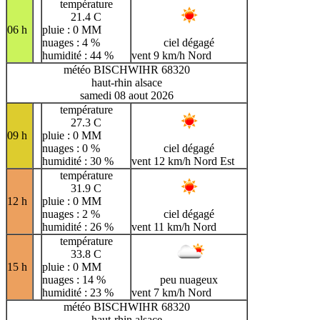
température
21.4 C
06 h
pluie : 0 MM
nuages : 4 %
ciel dégagé
humidité : 44 %
vent 9 km/h Nord
météo BISCHWIHR 68320
haut-rhin alsace
samedi 08 aout 2026
température
27.3 C
09 h
pluie : 0 MM
nuages : 0 %
ciel dégagé
humidité : 30 %
vent 12 km/h Nord Est
température
31.9 C
12 h
pluie : 0 MM
nuages : 2 %
ciel dégagé
humidité : 26 %
vent 11 km/h Nord
température
33.8 C
15 h
pluie : 0 MM
nuages : 14 %
peu nuageux
humidité : 23 %
vent 7 km/h Nord
météo BISCHWIHR 68320
haut-rhin alsace