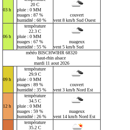
20 C
03 h
pluie : 0 MM
nuages : 87 %
couvert
humidité : 60 %
vent 8 km/h Sud Ouest
température
22.3 C
06 h
pluie : 0 MM
nuages : 67 %
nuageux
humidité : 55 %
vent 5 km/h Sud
météo BISCHWIHR 68320
haut-rhin alsace
mardi 11 aout 2026
température
29.9 C
09 h
pluie : 0 MM
nuages : 89 %
couvert
humidité : 35 %
vent 3 km/h Nord Est
température
34.5 C
12 h
pluie : 0 MM
nuages : 59 %
nuageux
humidité : 26 %
vent 14 km/h Nord Est
température
35.2 C