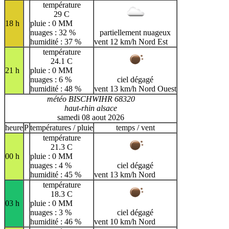
température
29 C
18 h
pluie : 0 MM
nuages : 32 %
partiellement nuageux
humidité : 37 %
vent 12 km/h Nord Est
température
24.1 C
21 h
pluie : 0 MM
nuages : 6 %
ciel dégagé
humidité : 48 %
vent 13 km/h Nord Ouest
météo BISCHWIHR 68320
haut-rhin alsace
samedi 08 aout 2026
heure
P
températures / pluie
temps / vent
température
21.3 C
00 h
pluie : 0 MM
nuages : 4 %
ciel dégagé
humidité : 45 %
vent 13 km/h Nord
température
18.3 C
03 h
pluie : 0 MM
nuages : 3 %
ciel dégagé
humidité : 46 %
vent 10 km/h Nord