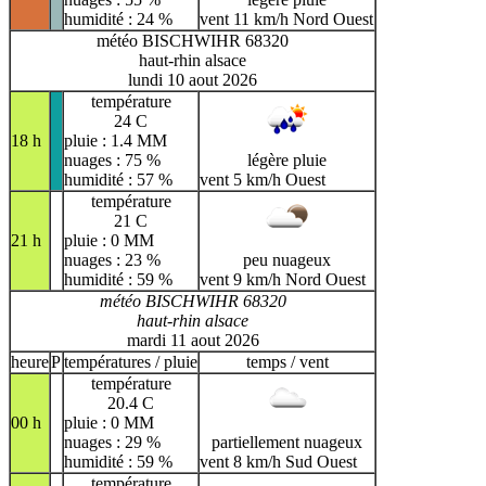
humidité : 24 %
vent 11 km/h Nord Ouest
météo BISCHWIHR 68320
haut-rhin alsace
lundi 10 aout 2026
température
24 C
18 h
pluie : 1.4 MM
nuages : 75 %
légère pluie
humidité : 57 %
vent 5 km/h Ouest
température
21 C
21 h
pluie : 0 MM
nuages : 23 %
peu nuageux
humidité : 59 %
vent 9 km/h Nord Ouest
météo BISCHWIHR 68320
haut-rhin alsace
mardi 11 aout 2026
heure
P
températures / pluie
temps / vent
température
20.4 C
00 h
pluie : 0 MM
nuages : 29 %
partiellement nuageux
humidité : 59 %
vent 8 km/h Sud Ouest
température