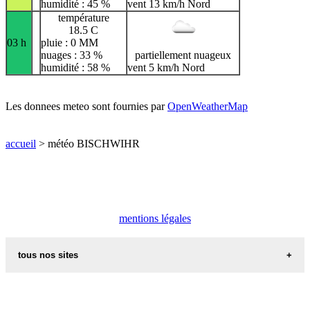
humidité : 45 %
vent 13 km/h Nord
température
18.5 C
03 h
pluie : 0 MM
nuages : 33 %
partiellement nuageux
humidité : 58 %
vent 5 km/h Nord
Les donnees meteo sont fournies par
OpenWeatherMap
accueil
> météo BISCHWIHR
mentions légales
tous nos sites
commune de france