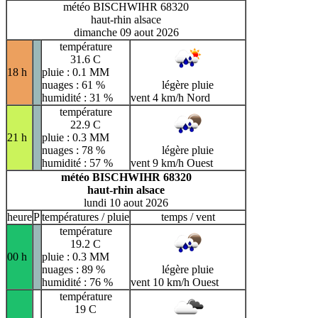
météo BISCHWIHR 68320
haut-rhin alsace
dimanche 09 aout 2026
température
31.6 C
18 h
pluie : 0.1 MM
nuages : 61 %
légère pluie
humidité : 31 %
vent 4 km/h Nord
température
22.9 C
21 h
pluie : 0.3 MM
nuages : 78 %
légère pluie
humidité : 57 %
vent 9 km/h Ouest
météo BISCHWIHR 68320
haut-rhin alsace
lundi 10 aout 2026
heure
P
températures / pluie
temps / vent
température
19.2 C
00 h
pluie : 0.3 MM
nuages : 89 %
légère pluie
humidité : 76 %
vent 10 km/h Ouest
température
19 C