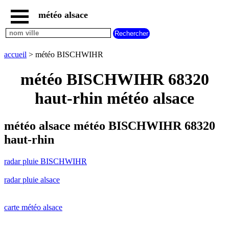
météo alsace
accueil
radar
pluie
accueil
> météo BISCHWIHR
BISCHWIHR
carte
météo BISCHWIHR 68320
météo
alsace
haut-rhin météo alsace
radar
pluie
alsace
météo alsace météo BISCHWIHR 68320
carte
haut-rhin
météo
france
radar pluie BISCHWIHR
météo
villes
radar pluie alsace
et
villages
commencant
par
carte météo alsace
A
B
C
D
E
F
G