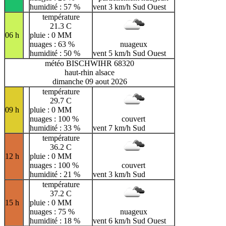
humidité : 57 %
vent 3 km/h Sud Ouest
température
21.3 C
06 h
pluie : 0 MM
nuages : 63 %
nuageux
humidité : 50 %
vent 5 km/h Sud Ouest
météo BISCHWIHR 68320
haut-rhin alsace
dimanche 09 aout 2026
température
29.7 C
09 h
pluie : 0 MM
nuages : 100 %
couvert
humidité : 33 %
vent 7 km/h Sud
température
36.2 C
12 h
pluie : 0 MM
nuages : 100 %
couvert
humidité : 21 %
vent 3 km/h Sud
température
37.2 C
15 h
pluie : 0 MM
nuages : 75 %
nuageux
humidité : 18 %
vent 6 km/h Sud Ouest