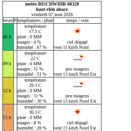
H
I
J
K
L
M
N
météo BISCHWIHR 68320
haut-rhin alsace
O
P
Q
R
S
T
U
vendredi 07 aout 2026
V
W
X
Y
Z
heure
P
températures / pluie
temps / vent
température
17.5 C
06 h
pluie : 0 MM
nuages : 4 %
ciel dégagé
humidité : 67 %
vent 11 km/h Nord
température
22 C
09 h
pluie : 0 MM
nuages : 11 %
peu nuageux
humidité : 51 %
vent 13 km/h Nord Est
température
29.3 C
12 h
pluie : 0 MM
nuages : 11 %
peu nuageux
humidité : 30 %
vent 13 km/h Nord Est
température
30.3 C
15 h
pluie : 0 MM
nuages : 8 %
ciel dégagé
humidité : 28 %
vent 15 km/h Nord Est