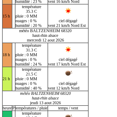
humidité : 23 %
vent 16 km/h Nord
température
35.3 C
15 h
pluie : 0 MM
nuages : 0 %
ciel dégagé
humidité : 20 %
vent 21 km/h Nord Est
météo BALTZENHEIM 68320
haut-rhin alsace
mercredi 12 aout 2026
température
31.3 C
18 h
pluie : 0 MM
nuages : 0 %
ciel dégagé
humidité : 24 %
vent 17 km/h Nord Est
température
21.5 C
21 h
pluie : 0 MM
nuages : 0 %
ciel dégagé
humidité : 40 %
vent 12 km/h Nord
météo BALTZENHEIM 68320
haut-rhin alsace
jeudi 13 aout 2026
heure
P
températures / pluie
temps / vent
température