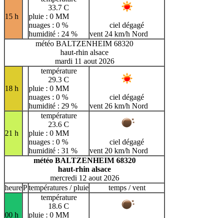
33.7 C
15 h
pluie : 0 MM
nuages : 0 %
ciel dégagé
humidité : 24 %
vent 24 km/h Nord
météo BALTZENHEIM 68320
haut-rhin alsace
mardi 11 aout 2026
température
29.3 C
18 h
pluie : 0 MM
nuages : 0 %
ciel dégagé
humidité : 29 %
vent 26 km/h Nord
température
23.6 C
21 h
pluie : 0 MM
nuages : 0 %
ciel dégagé
humidité : 31 %
vent 20 km/h Nord
météo BALTZENHEIM 68320
haut-rhin alsace
mercredi 12 aout 2026
heure
P
températures / pluie
temps / vent
température
18.6 C
00 h
pluie : 0 MM