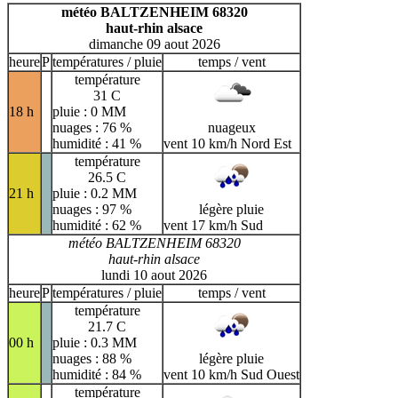
H
I
J
K
L
M
N
météo BALTZENHEIM 68320
haut-rhin alsace
O
P
Q
R
S
T
U
dimanche 09 aout 2026
V
W
X
Y
Z
heure
P
températures / pluie
temps / vent
température
31 C
18 h
pluie : 0 MM
nuages : 76 %
nuageux
humidité : 41 %
vent 10 km/h Nord Est
température
26.5 C
21 h
pluie : 0.2 MM
nuages : 97 %
légère pluie
humidité : 62 %
vent 17 km/h Sud
météo BALTZENHEIM 68320
haut-rhin alsace
lundi 10 aout 2026
heure
P
températures / pluie
temps / vent
température
21.7 C
00 h
pluie : 0.3 MM
nuages : 88 %
légère pluie
humidité : 84 %
vent 10 km/h Sud Ouest
température