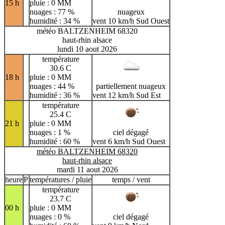
15 h
pluie : 0 MM
nuages : 77 %
nuageux
humidité : 34 %
vent 10 km/h Sud Ouest
météo BALTZENHEIM 68320
haut-rhin alsace
lundi 10 aout 2026
température
30.6 C
18 h
pluie : 0 MM
nuages : 44 %
partiellement nuageux
humidité : 36 %
vent 12 km/h Sud Est
température
25.4 C
21 h
pluie : 0 MM
nuages : 1 %
ciel dégagé
humidité : 60 %
vent 6 km/h Sud Ouest
météo BALTZENHEIM 68320
haut-rhin alsace
mardi 11 aout 2026
heure
P
températures / pluie
temps / vent
température
23.7 C
00 h
pluie : 0 MM
nuages : 0 %
ciel dégagé