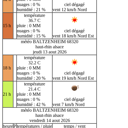
nuages : 0 %
ciel dégagé
humidité : 21 %
vent 12 km/h Nord
température
36.7 C
15 h
pluie : 0 MM
nuages : 0 %
ciel dégagé
humidité : 15 %
vent 18 km/h Nord Est
météo BALTZENHEIM 68320
haut-rhin alsace
jeudi 13 aout 2026
température
32.2 C
18 h
pluie : 0 MM
nuages : 0 %
ciel dégagé
humidité : 20 %
vent 19 km/h Nord Est
température
21.4 C
21 h
pluie : 0 MM
nuages : 0 %
ciel dégagé
humidité : 42 %
vent 7 km/h Nord
météo BALTZENHEIM 68320
haut-rhin alsace
vendredi 14 aout 2026
heure
P
températures / pluie
temps / vent