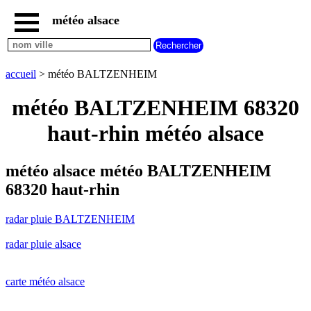
météo alsace
accueil
radar
pluie
accueil
> météo BALTZENHEIM
BALTZENHEIM
carte
météo BALTZENHEIM 68320
météo
alsace
haut-rhin météo alsace
radar
pluie
alsace
météo alsace météo BALTZENHEIM
carte
68320 haut-rhin
météo
france
radar pluie BALTZENHEIM
météo
villes
radar pluie alsace
et
villages
commencant
par
carte météo alsace
A
B
C
D
E
F
G