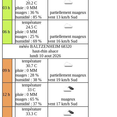
20.2 C
03 h
pluie : 0 MM
nuages : 36 %
partiellement nuageux
humidité : 85 %
vent 13 km/h Sud
température
24.5 C
06 h
pluie : 0 MM
nuages : 25 %
partiellement nuageux
humidité : 69 %
vent 16 km/h Sud
météo BALTZENHEIM 68320
haut-rhin alsace
lundi 10 aout 2026
température
30.7 C
09 h
pluie : 0 MM
nuages : 28 %
partiellement nuageux
humidité : 38 %
vent 19 km/h Sud
température
33 C
12 h
pluie : 0 MM
nuages : 65 %
nuageux
humidité : 37 %
vent 17 km/h Sud
température
33.3 C