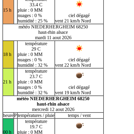
33.4 C
15 h
pluie : 0 MM
nuages : 0 %
ciel dégagé
humidité : 25 %
vent 21 km/h Nord
météo NIEDERHERGHEIM 68250
haut-rhin alsace
mardi 11 aout 2026
température
29 C
18 h
pluie : 0 MM
nuages : 0 %
ciel dégagé
humidité : 32 %
vent 22 km/h Nord
température
23.7 C
21 h
pluie : 0 MM
nuages : 0 %
ciel dégagé
humidité : 32 %
vent 19 km/h Nord
météo NIEDERHERGHEIM 68250
haut-rhin alsace
mercredi 12 aout 2026
heure
P
températures / pluie
temps / vent
température
19.7 C
00 h
pluie : 0 MM