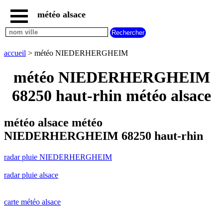
météo alsace
accueil
radar
pluie
accueil
> météo NIEDERHERGHEIM
NIEDERHERGHEIM
carte
météo NIEDERHERGHEIM
météo
alsace
68250 haut-rhin météo alsace
radar
pluie
alsace
météo alsace météo
carte
NIEDERHERGHEIM 68250 haut-rhin
météo
france
radar pluie NIEDERHERGHEIM
météo
villes
radar pluie alsace
et
villages
commencant
par
carte météo alsace
A
B
C
D
E
F
G