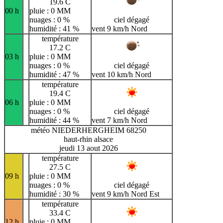
19.6 C
00 h
pluie : 0 MM
nuages : 0 %
ciel dégagé
humidité : 41 %
vent 9 km/h Nord
température
17.2 C
03 h
pluie : 0 MM
nuages : 0 %
ciel dégagé
humidité : 47 %
vent 10 km/h Nord
température
19.4 C
06 h
pluie : 0 MM
nuages : 0 %
ciel dégagé
humidité : 44 %
vent 7 km/h Nord
météo NIEDERHERGHEIM 68250
haut-rhin alsace
jeudi 13 aout 2026
température
27.5 C
09 h
pluie : 0 MM
nuages : 0 %
ciel dégagé
humidité : 30 %
vent 9 km/h Nord Est
température
33.4 C
12 h
pluie : 0 MM