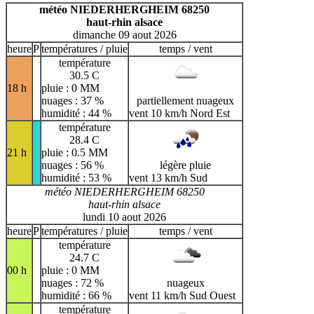
H
I
J
K
L
M
N
météo NIEDERHERGHEIM 68250
haut-rhin alsace
O
P
Q
R
S
T
U
dimanche 09 aout 2026
V
W
X
Y
Z
heure
P
températures / pluie
temps / vent
température
30.5 C
18 h
pluie : 0 MM
nuages : 37 %
partiellement nuageux
humidité : 44 %
vent 10 km/h Nord Est
température
28.4 C
21 h
pluie : 0.5 MM
nuages : 56 %
légère pluie
humidité : 53 %
vent 13 km/h Sud
météo NIEDERHERGHEIM 68250
haut-rhin alsace
lundi 10 aout 2026
heure
P
températures / pluie
temps / vent
température
24.7 C
00 h
pluie : 0 MM
nuages : 72 %
nuageux
humidité : 66 %
vent 11 km/h Sud Ouest
température