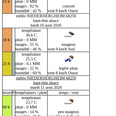
15 h
pluie : 0 MM
nuages : 92 %
couvert
humidité : 42 %
vent 8 km/h Ouest
météo NIEDERHERGHEIM 68250
haut-rhin alsace
lundi 10 aout 2026
température
30.6 C
18 h
pluie : 0 MM
nuages : 55 %
nuageux
humidité : 46 %
vent 9 km/h Sud
température
25.5 C
21 h
pluie : 0.1 MM
nuages : 22 %
légère pluie
humidité : 69 %
vent 8 km/h Ouest
météo NIEDERHERGHEIM 68250
haut-rhin alsace
mardi 11 aout 2026
heure
P
températures / pluie
temps / vent
température
23.7 C
00 h
pluie : 0 MM
nuages : 14 %
peu nuageux