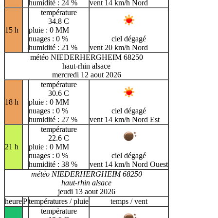
humidité : 24 %
vent 14 km/h Nord
température
34.8 C
15 h
pluie : 0 MM
nuages : 0 %
ciel dégagé
humidité : 21 %
vent 20 km/h Nord
météo NIEDERHERGHEIM 68250
haut-rhin alsace
mercredi 12 aout 2026
température
30.6 C
18 h
pluie : 0 MM
nuages : 0 %
ciel dégagé
humidité : 27 %
vent 14 km/h Nord Est
température
22.6 C
21 h
pluie : 0 MM
nuages : 0 %
ciel dégagé
humidité : 38 %
vent 14 km/h Nord Ouest
météo NIEDERHERGHEIM 68250
haut-rhin alsace
jeudi 13 aout 2026
heure
P
températures / pluie
temps / vent
température