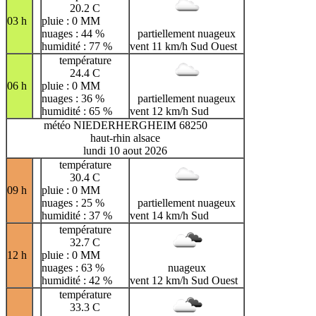
20.2 C
03 h
pluie : 0 MM
nuages : 44 %
partiellement nuageux
humidité : 77 %
vent 11 km/h Sud Ouest
température
24.4 C
06 h
pluie : 0 MM
nuages : 36 %
partiellement nuageux
humidité : 65 %
vent 12 km/h Sud
météo NIEDERHERGHEIM 68250
haut-rhin alsace
lundi 10 aout 2026
température
30.4 C
09 h
pluie : 0 MM
nuages : 25 %
partiellement nuageux
humidité : 37 %
vent 14 km/h Sud
température
32.7 C
12 h
pluie : 0 MM
nuages : 63 %
nuageux
humidité : 42 %
vent 12 km/h Sud Ouest
température
33.3 C