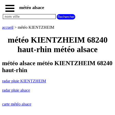
météo alsace
accueil
radar
pluie
accueil
> météo KIENTZHEIM
KIENTZHEIM
carte
météo KIENTZHEIM 68240
météo
alsace
haut-rhin météo alsace
radar
pluie
alsace
météo alsace météo KIENTZHEIM 68240
carte
haut-rhin
météo
france
radar pluie KIENTZHEIM
météo
villes
radar pluie alsace
et
villages
commencant
par
carte météo alsace
A
B
C
D
E
F
G