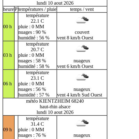
lundi 10 aout 2026
heure
P
températures / pluie
temps / vent
température
22.1 C
00 h
pluie : 0 MM
nuages : 90 %
couvert
humidité : 56 %
vent 8 km/h Ouest
température
20.7 C
03 h
pluie : 0 MM
nuages : 58 %
nuageux
humidité : 58 %
vent 6 km/h Ouest
température
23.1 C
06 h
pluie : 0 MM
nuages : 56 %
nuageux
humidité : 57 %
vent 4 km/h Sud Ouest
météo KIENTZHEIM 68240
haut-rhin alsace
lundi 10 aout 2026
température
31.4 C
09 h
pluie : 0 MM
nuages : 76 %
nuageux