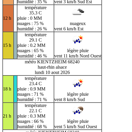
humidité : 35 %
vent 3 km/h Sud Est
température
35.3 C
12 h
pluie : 0 MM
nuages : 75 %
nuageux
humidité : 26 %
vent 6 km/h Est
température
29.1 C
15 h
pluie : 0.2 MM
nuages : 65 %
légère pluie
humidité : 46 %
vent 11 km/h Nord Ouest
météo KIENTZHEIM 68240
haut-rhin alsace
lundi 10 aout 2026
température
23.4 C
18 h
pluie : 0.9 MM
nuages : 71 %
légère pluie
humidité : 71 %
vent 8 km/h Sud
température
22.1 C
21 h
pluie : 0.3 MM
nuages : 66 %
légère pluie
humidité : 68 %
vent 5 km/h Sud Ouest