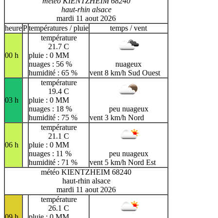
météo KIENTZHEIM 68240
haut-rhin alsace
mardi 11 aout 2026
heure
P
températures / pluie
temps / vent
température
21.7 C
00 h
pluie : 0 MM
nuages : 56 %
nuageux
humidité : 65 %
vent 8 km/h Sud Ouest
température
19.4 C
03 h
pluie : 0 MM
nuages : 18 %
peu nuageux
humidité : 75 %
vent 3 km/h Nord
température
21.1 C
06 h
pluie : 0 MM
nuages : 11 %
peu nuageux
humidité : 71 %
vent 5 km/h Nord Est
météo KIENTZHEIM 68240
haut-rhin alsace
mardi 11 aout 2026
température
26.1 C
09 h
pluie : 0 MM