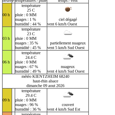
heure
P
températures / pluie
temps / vent
température
25 C
00 h
pluie : 0 MM
nuages : 1 %
ciel dégagé
humidité : 44 %
vent 6 km/h Ouest
température
23 C
03 h
pluie : 0 MM
nuages : 35 %
partiellement nuageux
humidité : 45 %
vent 5 km/h Sud Ouest
température
24.4 C
06 h
pluie : 0 MM
nuages : 67 %
nuageux
humidité : 49 %
vent 4 km/h Sud Ouest
météo KIENTZHEIM 68240
haut-rhin alsace
dimanche 09 aout 2026
température
29.4 C
09 h
pluie : 0 MM
nuages : 96 %
couvert
humidité : 36 %
vent 4 km/h Sud Est
température