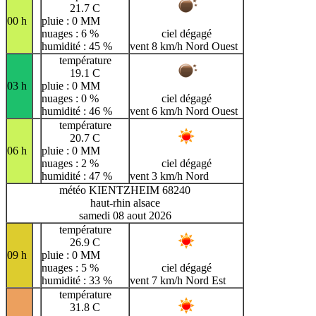
21.7 C
00 h
pluie : 0 MM
nuages : 6 %
ciel dégagé
humidité : 45 %
vent 8 km/h Nord Ouest
température
19.1 C
03 h
pluie : 0 MM
nuages : 0 %
ciel dégagé
humidité : 46 %
vent 6 km/h Nord Ouest
température
20.7 C
06 h
pluie : 0 MM
nuages : 2 %
ciel dégagé
humidité : 47 %
vent 3 km/h Nord
météo KIENTZHEIM 68240
haut-rhin alsace
samedi 08 aout 2026
température
26.9 C
09 h
pluie : 0 MM
nuages : 5 %
ciel dégagé
humidité : 33 %
vent 7 km/h Nord Est
température
31.8 C