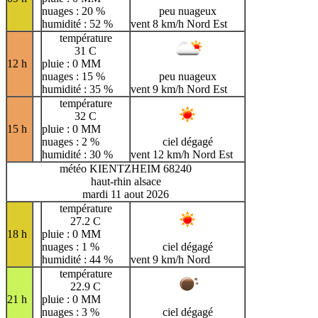
nuages : 20 %
peu nuageux
humidité : 52 %
vent 8 km/h Nord Est
température
31 C
12 h
pluie : 0 MM
nuages : 15 %
peu nuageux
humidité : 35 %
vent 9 km/h Nord Est
température
32 C
15 h
pluie : 0 MM
nuages : 2 %
ciel dégagé
humidité : 30 %
vent 12 km/h Nord Est
météo KIENTZHEIM 68240
haut-rhin alsace
mardi 11 aout 2026
température
27.2 C
18 h
pluie : 0 MM
nuages : 1 %
ciel dégagé
humidité : 44 %
vent 9 km/h Nord
température
22.9 C
21 h
pluie : 0 MM
nuages : 3 %
ciel dégagé