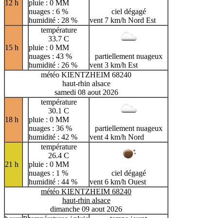
12 h
pluie : 0 MM
nuages : 6 %
ciel dégagé
humidité : 28 %
vent 7 km/h Nord Est
température
33.7 C
15 h
pluie : 0 MM
nuages : 43 %
partiellement nuageux
humidité : 26 %
vent 3 km/h Est
météo KIENTZHEIM 68240
haut-rhin alsace
samedi 08 aout 2026
température
30.1 C
18 h
pluie : 0 MM
nuages : 36 %
partiellement nuageux
humidité : 42 %
vent 4 km/h Nord
température
26.4 C
21 h
pluie : 0 MM
nuages : 1 %
ciel dégagé
humidité : 44 %
vent 6 km/h Ouest
météo KIENTZHEIM 68240
haut-rhin alsace
dimanche 09 aout 2026