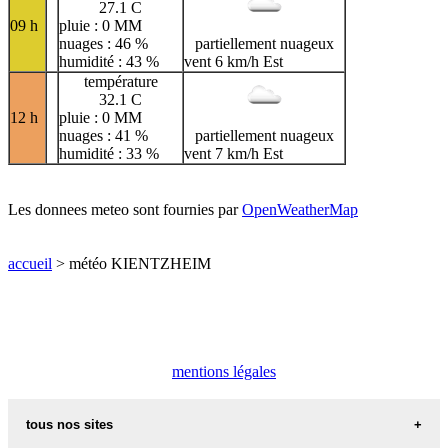
27.1 C
09 h
pluie : 0 MM
nuages : 46 %
partiellement nuageux
humidité : 43 %
vent 6 km/h Est
température
32.1 C
12 h
pluie : 0 MM
nuages : 41 %
partiellement nuageux
humidité : 33 %
vent 7 km/h Est
Les donnees meteo sont fournies par
OpenWeatherMap
accueil
> météo KIENTZHEIM
mentions légales
tous nos sites