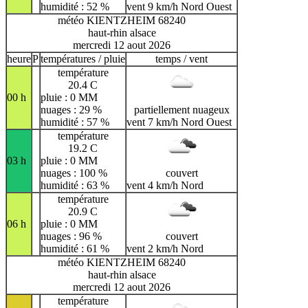
humidité : 52 %
vent 9 km/h Nord Ouest
météo KIENTZHEIM 68240
haut-rhin alsace
mercredi 12 aout 2026
heure
P
températures / pluie
temps / vent
température
20.4 C
00 h
pluie : 0 MM
nuages : 29 %
partiellement nuageux
humidité : 57 %
vent 7 km/h Nord Ouest
température
19.2 C
03 h
pluie : 0 MM
nuages : 100 %
couvert
humidité : 63 %
vent 4 km/h Nord
température
20.9 C
06 h
pluie : 0 MM
nuages : 96 %
couvert
humidité : 61 %
vent 2 km/h Nord
météo KIENTZHEIM 68240
haut-rhin alsace
mercredi 12 aout 2026
température