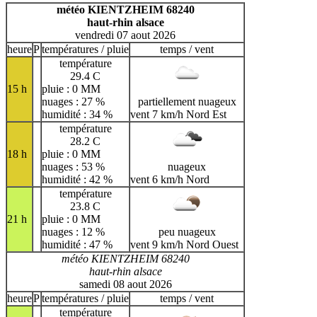
H
I
J
K
L
M
N
météo KIENTZHEIM 68240
haut-rhin alsace
O
P
Q
R
S
T
U
vendredi 07 aout 2026
V
W
X
Y
Z
heure
P
températures / pluie
temps / vent
température
29.4 C
15 h
pluie : 0 MM
nuages : 27 %
partiellement nuageux
humidité : 34 %
vent 7 km/h Nord Est
température
28.2 C
18 h
pluie : 0 MM
nuages : 53 %
nuageux
humidité : 42 %
vent 6 km/h Nord
température
23.8 C
21 h
pluie : 0 MM
nuages : 12 %
peu nuageux
humidité : 47 %
vent 9 km/h Nord Ouest
météo KIENTZHEIM 68240
haut-rhin alsace
samedi 08 aout 2026
heure
P
températures / pluie
temps / vent
température