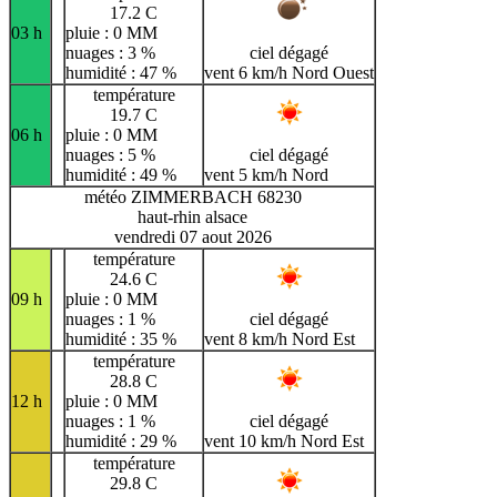
17.2 C
03 h
pluie : 0 MM
nuages : 3 %
ciel dégagé
humidité : 47 %
vent 6 km/h Nord Ouest
température
19.7 C
06 h
pluie : 0 MM
nuages : 5 %
ciel dégagé
humidité : 49 %
vent 5 km/h Nord
météo ZIMMERBACH 68230
haut-rhin alsace
vendredi 07 aout 2026
température
24.6 C
09 h
pluie : 0 MM
nuages : 1 %
ciel dégagé
humidité : 35 %
vent 8 km/h Nord Est
température
28.8 C
12 h
pluie : 0 MM
nuages : 1 %
ciel dégagé
humidité : 29 %
vent 10 km/h Nord Est
température
29.8 C