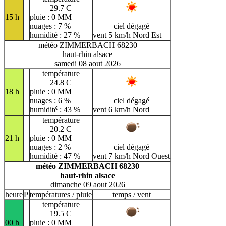
29.7 C
15 h
pluie : 0 MM
nuages : 7 %
ciel dégagé
humidité : 27 %
vent 5 km/h Nord Est
météo ZIMMERBACH 68230
haut-rhin alsace
samedi 08 aout 2026
température
24.8 C
18 h
pluie : 0 MM
nuages : 6 %
ciel dégagé
humidité : 43 %
vent 6 km/h Nord
température
20.2 C
21 h
pluie : 0 MM
nuages : 2 %
ciel dégagé
humidité : 47 %
vent 7 km/h Nord Ouest
météo ZIMMERBACH 68230
haut-rhin alsace
dimanche 09 aout 2026
heure
P
températures / pluie
temps / vent
température
19.5 C
00 h
pluie : 0 MM