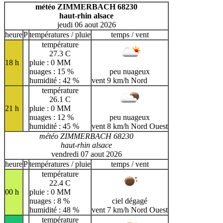
H
I
J
K
L
M
N
météo ZIMMERBACH 68230
haut-rhin alsace
O
P
Q
R
S
T
U
jeudi 06 aout 2026
V
W
X
Y
Z
heure
P
températures / pluie
temps / vent
température
27.3 C
18 h
pluie : 0 MM
nuages : 15 %
peu nuageux
humidité : 42 %
vent 9 km/h Nord
température
26.1 C
21 h
pluie : 0 MM
nuages : 12 %
peu nuageux
humidité : 45 %
vent 8 km/h Nord Ouest
météo ZIMMERBACH 68230
haut-rhin alsace
vendredi 07 aout 2026
heure
P
températures / pluie
temps / vent
température
22.4 C
00 h
pluie : 0 MM
nuages : 8 %
ciel dégagé
humidité : 48 %
vent 7 km/h Nord Ouest
température