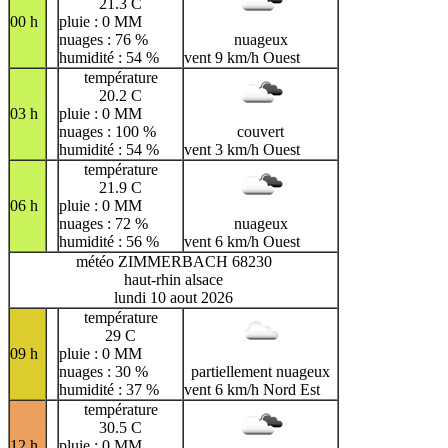
21.3 C
00 h
pluie : 0 MM
nuages : 76 %
nuageux
humidité : 54 %
vent 9 km/h Ouest
température
20.2 C
03 h
pluie : 0 MM
nuages : 100 %
couvert
humidité : 54 %
vent 3 km/h Ouest
température
21.9 C
06 h
pluie : 0 MM
nuages : 72 %
nuageux
humidité : 56 %
vent 6 km/h Ouest
météo ZIMMERBACH 68230
haut-rhin alsace
lundi 10 aout 2026
température
29 C
09 h
pluie : 0 MM
nuages : 30 %
partiellement nuageux
humidité : 37 %
vent 6 km/h Nord Est
température
30.5 C
12 h
pluie : 0 MM