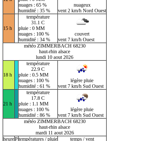
nuages : 65 %
nuageux
humidité : 35 %
vent 2 km/h Nord Ouest
température
31.1 C
15 h
pluie : 0 MM
nuages : 100 %
couvert
humidité : 34 %
vent 7 km/h Ouest
météo ZIMMERBACH 68230
haut-rhin alsace
lundi 10 aout 2026
température
22.9 C
18 h
pluie : 0.5 MM
nuages : 100 %
légère pluie
humidité : 61 %
vent 7 km/h Sud Ouest
température
17.8 C
21 h
pluie : 1.1 MM
nuages : 100 %
légère pluie
humidité : 86 %
vent 7 km/h Sud Ouest
météo ZIMMERBACH 68230
haut-rhin alsace
mardi 11 aout 2026
heure
P
températures / pluie
temps / vent