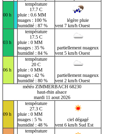
température
17.7 C
00 h
pluie : 0.6 MM
nuages : 100 %
légère pluie
humidité : 87 %
vent 7 km/h Ouest
température
17.5 C
03 h
pluie : 0 MM
nuages : 35 %
partiellement nuageux
humidité : 84 %
vent 5 km/h Ouest
température
20 C
06 h
pluie : 0 MM
nuages : 42 %
partiellement nuageux
humidité : 80 %
vent 2 km/h Ouest
météo ZIMMERBACH 68230
haut-rhin alsace
mardi 11 aout 2026
température
27.3 C
09 h
pluie : 0 MM
nuages : 5 %
ciel dégagé
humidité : 48 %
vent 6 km/h Sud Est
température