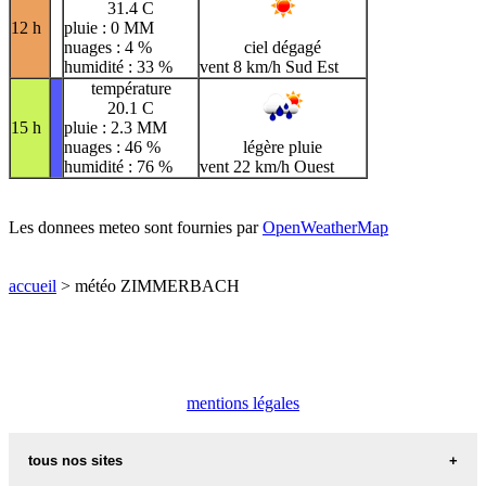
31.4 C
12 h
pluie : 0 MM
nuages : 4 %
ciel dégagé
humidité : 33 %
vent 8 km/h Sud Est
température
20.1 C
15 h
pluie : 2.3 MM
nuages : 46 %
légère pluie
humidité : 76 %
vent 22 km/h Ouest
Les donnees meteo sont fournies par
OpenWeatherMap
accueil
> météo ZIMMERBACH
mentions légales
tous nos sites