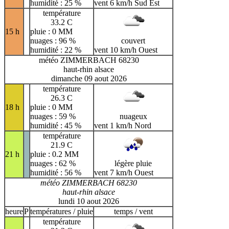
humidité : 25 %
vent 6 km/h Sud Est
température
33.2 C
15 h
pluie : 0 MM
nuages : 96 %
couvert
humidité : 22 %
vent 10 km/h Ouest
météo ZIMMERBACH 68230
haut-rhin alsace
dimanche 09 aout 2026
température
26.3 C
18 h
pluie : 0 MM
nuages : 59 %
nuageux
humidité : 45 %
vent 1 km/h Nord
température
21.9 C
21 h
pluie : 0.2 MM
nuages : 62 %
légère pluie
humidité : 56 %
vent 7 km/h Ouest
météo ZIMMERBACH 68230
haut-rhin alsace
lundi 10 aout 2026
heure
P
températures / pluie
temps / vent
température