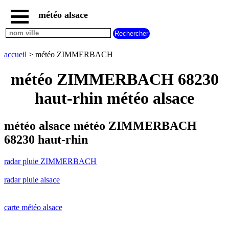
météo alsace
accueil
radar
pluie
accueil
> météo ZIMMERBACH
ZIMMERBACH
carte
météo ZIMMERBACH 68230
météo
alsace
haut-rhin météo alsace
radar
pluie
alsace
météo alsace météo ZIMMERBACH
carte
68230 haut-rhin
météo
france
radar pluie ZIMMERBACH
météo
villes
radar pluie alsace
et
villages
commencant
par
carte météo alsace
A
B
C
D
E
F
G