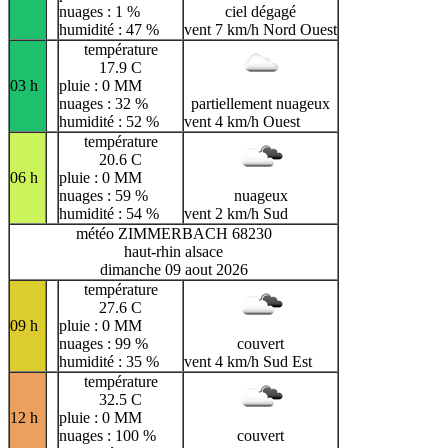
nuages : 1 %
ciel dégagé
humidité : 47 %
vent 7 km/h Nord Ouest
température
17.9 C
03 h
pluie : 0 MM
nuages : 32 %
partiellement nuageux
humidité : 52 %
vent 4 km/h Ouest
température
20.6 C
06 h
pluie : 0 MM
nuages : 59 %
nuageux
humidité : 54 %
vent 2 km/h Sud
météo ZIMMERBACH 68230
haut-rhin alsace
dimanche 09 aout 2026
température
27.6 C
09 h
pluie : 0 MM
nuages : 99 %
couvert
humidité : 35 %
vent 4 km/h Sud Est
température
32.5 C
12 h
pluie : 0 MM
nuages : 100 %
couvert