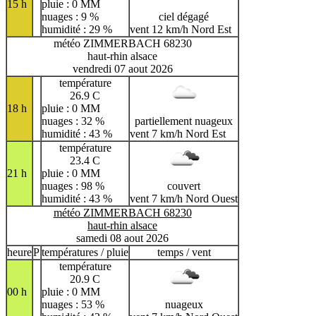
15 h
pluie : 0 MM
nuages : 9 %
ciel dégagé
humidité : 29 %
vent 12 km/h Nord Est
météo ZIMMERBACH 68230
haut-rhin alsace
vendredi 07 aout 2026
température
26.9 C
18 h
pluie : 0 MM
nuages : 32 %
partiellement nuageux
humidité : 43 %
vent 7 km/h Nord Est
température
23.4 C
21 h
pluie : 0 MM
nuages : 98 %
couvert
humidité : 43 %
vent 7 km/h Nord Ouest
météo ZIMMERBACH 68230
haut-rhin alsace
samedi 08 aout 2026
heure
P
températures / pluie
temps / vent
température
20.9 C
00 h
pluie : 0 MM
nuages : 53 %
nuageux