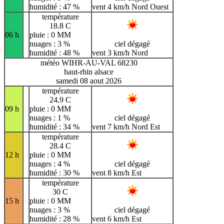
humidité : 47 %
vent 4 km/h Nord Ouest
température
18.8 C
06 h
pluie : 0 MM
nuages : 3 %
ciel dégagé
humidité : 48 %
vent 3 km/h Nord
météo WIHR-AU-VAL 68230
haut-rhin alsace
samedi 08 aout 2026
température
24.9 C
09 h
pluie : 0 MM
nuages : 1 %
ciel dégagé
humidité : 34 %
vent 7 km/h Nord Est
température
28.4 C
12 h
pluie : 0 MM
nuages : 4 %
ciel dégagé
humidité : 30 %
vent 8 km/h Est
température
30 C
15 h
pluie : 0 MM
nuages : 3 %
ciel dégagé
humidité : 28 %
vent 6 km/h Est