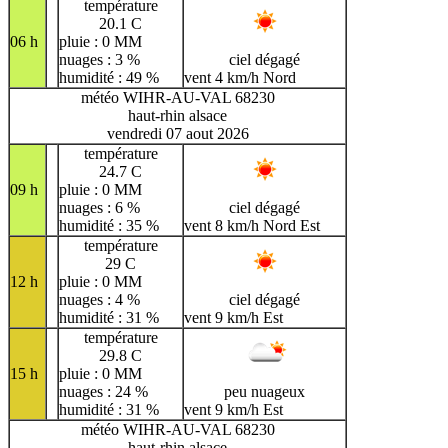
température
20.1 C
06 h
pluie : 0 MM
nuages : 3 %
ciel dégagé
humidité : 49 %
vent 4 km/h Nord
météo WIHR-AU-VAL 68230
haut-rhin alsace
vendredi 07 aout 2026
température
24.7 C
09 h
pluie : 0 MM
nuages : 6 %
ciel dégagé
humidité : 35 %
vent 8 km/h Nord Est
température
29 C
12 h
pluie : 0 MM
nuages : 4 %
ciel dégagé
humidité : 31 %
vent 9 km/h Est
température
29.8 C
15 h
pluie : 0 MM
nuages : 24 %
peu nuageux
humidité : 31 %
vent 9 km/h Est
météo WIHR-AU-VAL 68230
haut-rhin alsace