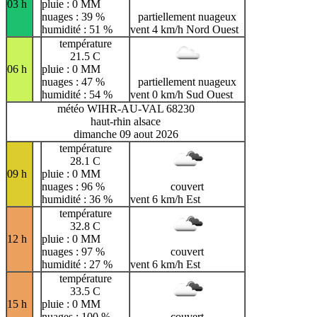
03 h
pluie : 0 MM
nuages : 39 %
partiellement nuageux
humidité : 51 %
vent 4 km/h Nord Ouest
température
21.5 C
06 h
pluie : 0 MM
nuages : 47 %
partiellement nuageux
humidité : 54 %
vent 0 km/h Sud Ouest
météo WIHR-AU-VAL 68230
haut-rhin alsace
dimanche 09 aout 2026
température
28.1 C
09 h
pluie : 0 MM
nuages : 96 %
couvert
humidité : 36 %
vent 6 km/h Est
température
32.8 C
12 h
pluie : 0 MM
nuages : 97 %
couvert
humidité : 27 %
vent 6 km/h Est
température
33.5 C
15 h
pluie : 0 MM
nuages : 100 %
couvert