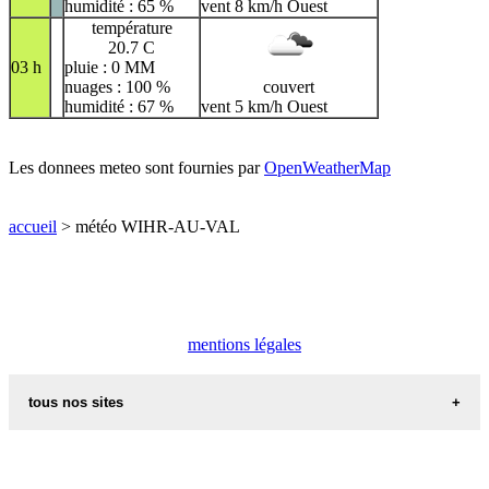
humidité : 65 %
vent 8 km/h Ouest
température
20.7 C
03 h
pluie : 0 MM
nuages : 100 %
couvert
humidité : 67 %
vent 5 km/h Ouest
Les donnees meteo sont fournies par
OpenWeatherMap
accueil
> météo WIHR-AU-VAL
mentions légales
tous nos sites
commune de france