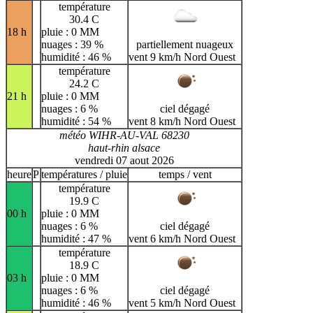
température
30.4 C
18 h
pluie : 0 MM
nuages : 39 %
partiellement nuageux
humidité : 46 %
vent 9 km/h Nord Ouest
température
24.2 C
21 h
pluie : 0 MM
nuages : 6 %
ciel dégagé
humidité : 54 %
vent 8 km/h Nord Ouest
météo WIHR-AU-VAL 68230
haut-rhin alsace
vendredi 07 aout 2026
heure
P
températures / pluie
temps / vent
température
19.9 C
00 h
pluie : 0 MM
nuages : 6 %
ciel dégagé
humidité : 47 %
vent 6 km/h Nord Ouest
température
18.9 C
03 h
pluie : 0 MM
nuages : 6 %
ciel dégagé
humidité : 46 %
vent 5 km/h Nord Ouest