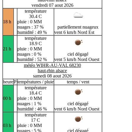
vendredi 07 aout 2026
température
30.4 C
18 h
pluie : 0 MM
nuages : 37 %
partiellement nuageux
humidité : 49 %
vent 6 km/h Nord Est
température
18.9 C
21 h
pluie : 0 MM
nuages : 0 %
ciel dégagé
humidité : 52 %
vent 5 km/h Nord Ouest
météo WIHR-AU-VAL 68230
haut-rhin alsace
samedi 08 aout 2026
heure
P
températures / pluie
temps / vent
température
18.4 C
00 h
pluie : 0 MM
nuages : 1 %
ciel dégagé
humidité : 46 %
vent 6 km/h Nord Ouest
température
17 C
03 h
pluie : 0 MM
nuages : 5 %
ciel dégagé