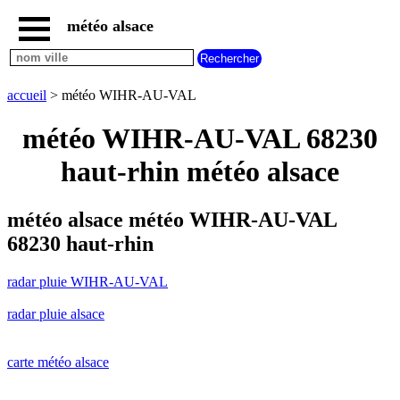
météo alsace
accueil
radar
pluie
accueil
> météo WIHR-AU-VAL
WIHR-
AU-
météo WIHR-AU-VAL 68230
VAL
carte
haut-rhin météo alsace
météo
alsace
radar
météo alsace météo WIHR-AU-VAL
pluie
68230 haut-rhin
alsace
carte
radar pluie WIHR-AU-VAL
météo
france
radar pluie alsace
météo
villes
et
villages
carte météo alsace
commencant
par