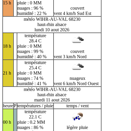
15 h
pluie : 0 MM
nuages : 96 %
couvert
humidité : 22 %
vent 4 km/h Sud Est
météo WIHR-AU-VAL 68230
haut-rhin alsace
lundi 10 aout 2026
température
28.4 C
18 h
pluie : 0 MM
nuages : 99 %
couvert
humidité : 40 %
vent 3 km/h Nord
température
25.4 C
21 h
pluie : 0 MM
nuages : 74 %
nuageux
humidité : 41 %
vent 6 km/h Nord Ouest
météo WIHR-AU-VAL 68230
haut-rhin alsace
mardi 11 aout 2026
heure
P
températures / pluie
temps / vent
température
22.1 C
00 h
pluie : 0.2 MM
nuages : 86 %
légère pluie