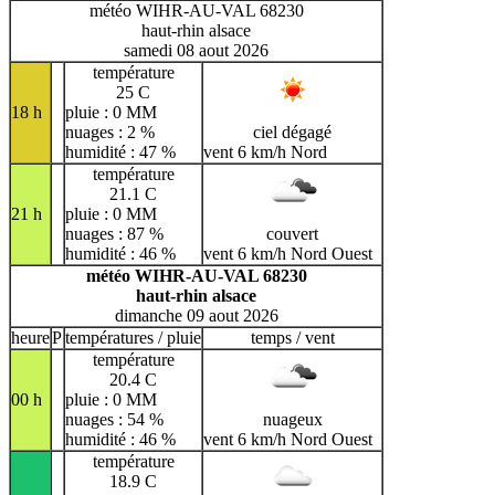
météo WIHR-AU-VAL 68230
haut-rhin alsace
samedi 08 aout 2026
température
25 C
18 h
pluie : 0 MM
nuages : 2 %
ciel dégagé
humidité : 47 %
vent 6 km/h Nord
température
21.1 C
21 h
pluie : 0 MM
nuages : 87 %
couvert
humidité : 46 %
vent 6 km/h Nord Ouest
météo WIHR-AU-VAL 68230
haut-rhin alsace
dimanche 09 aout 2026
heure
P
températures / pluie
temps / vent
température
20.4 C
00 h
pluie : 0 MM
nuages : 54 %
nuageux
humidité : 46 %
vent 6 km/h Nord Ouest
température
18.9 C