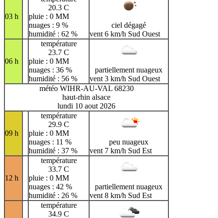
20.3 C
03 h
pluie : 0 MM
nuages : 9 %
ciel dégagé
humidité : 62 %
vent 6 km/h Sud Ouest
température
23.7 C
06 h
pluie : 0 MM
nuages : 36 %
partiellement nuageux
humidité : 56 %
vent 3 km/h Sud Ouest
météo WIHR-AU-VAL 68230
haut-rhin alsace
lundi 10 aout 2026
température
29.9 C
09 h
pluie : 0 MM
nuages : 11 %
peu nuageux
humidité : 37 %
vent 7 km/h Sud Est
température
33.7 C
12 h
pluie : 0 MM
nuages : 42 %
partiellement nuageux
humidité : 26 %
vent 8 km/h Sud Est
température
34.9 C