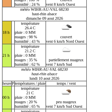
humidité : 24 %
vent 8 km/h Ouest
météo WIHR-AU-VAL 68230
haut-rhin alsace
dimanche 09 aout 2026
température
26.4 C
18 h
pluie : 0 MM
nuages : 98 %
couvert
humidité : 43 %
vent 6 km/h Nord Ouest
température
21.2 C
21 h
pluie : 0 MM
nuages : 35 %
partiellement nuageux
humidité : 62 %
vent 7 km/h Sud
météo WIHR-AU-VAL 68230
haut-rhin alsace
lundi 10 aout 2026
heure
P
températures / pluie
temps / vent
température
21 C
00 h
pluie : 0 MM
nuages : 20 %
peu nuageux
humidité : 65 %
vent 7 km/h Sud Ouest
température