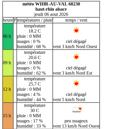
A
B
C
D
E
F
G
météo WIHR-AU-VAL 68230
haut-rhin alsace
H
I
J
K
L
M
N
jeudi 06 aout 2026
O
P
Q
R
S
T
U
heure
P
températures / pluie
temps / vent
température
V
W
X
Y
Z
18.2 C
06 h
pluie : 0 MM
nuages : 0 %
ciel dégagé
humidité : 68 %
vent 3 km/h Nord Ouest
température
20.6 C
09 h
pluie : 0 MM
nuages : 0 %
ciel dégagé
humidité : 62 %
vent 3 km/h Nord Est
température
25.7 C
12 h
pluie : 0 MM
nuages : 4 %
ciel dégagé
humidité : 44 %
vent 5 km/h Nord
température
30 C
15 h
pluie : 0 MM
nuages : 17 %
peu nuageux
humidité : 33 %
vent 13 km/h Nord Ouest