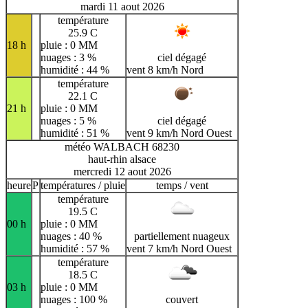
mardi 11 aout 2026
température
25.9 C
18 h
pluie : 0 MM
nuages : 3 %
ciel dégagé
humidité : 44 %
vent 8 km/h Nord
température
22.1 C
21 h
pluie : 0 MM
nuages : 5 %
ciel dégagé
humidité : 51 %
vent 9 km/h Nord Ouest
météo WALBACH 68230
haut-rhin alsace
mercredi 12 aout 2026
heure
P
températures / pluie
temps / vent
température
19.5 C
00 h
pluie : 0 MM
nuages : 40 %
partiellement nuageux
humidité : 57 %
vent 7 km/h Nord Ouest
température
18.5 C
03 h
pluie : 0 MM
nuages : 100 %
couvert