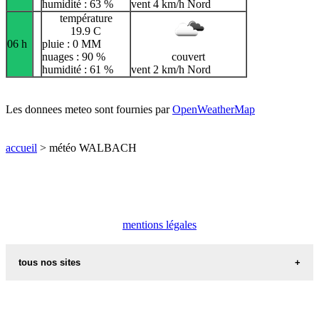
humidité : 63 %
vent 4 km/h Nord
température
19.9 C
06 h
pluie : 0 MM
nuages : 90 %
couvert
humidité : 61 %
vent 2 km/h Nord
Les donnees meteo sont fournies par
OpenWeatherMap
accueil
> météo WALBACH
mentions légales
tous nos sites
commune de france