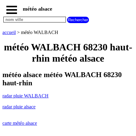
météo alsace
accueil
radar
pluie
accueil
> météo WALBACH
WALBACH
carte
météo WALBACH 68230 haut-
météo
alsace
rhin météo alsace
radar
pluie
alsace
météo alsace météo WALBACH 68230
carte
haut-rhin
météo
france
radar pluie WALBACH
météo
villes
radar pluie alsace
et
villages
commencant
par
carte météo alsace
A
B
C
D
E
F
G