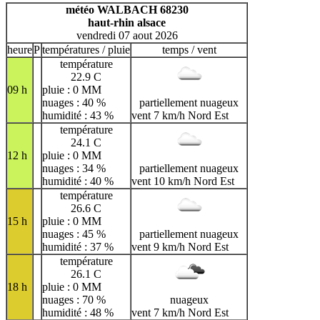
H
I
J
K
L
M
N
météo WALBACH 68230
haut-rhin alsace
O
P
Q
R
S
T
U
vendredi 07 aout 2026
V
W
X
Y
Z
heure
P
températures / pluie
temps / vent
température
22.9 C
09 h
pluie : 0 MM
nuages : 40 %
partiellement nuageux
humidité : 43 %
vent 7 km/h Nord Est
température
24.1 C
12 h
pluie : 0 MM
nuages : 34 %
partiellement nuageux
humidité : 40 %
vent 10 km/h Nord Est
température
26.6 C
15 h
pluie : 0 MM
nuages : 45 %
partiellement nuageux
humidité : 37 %
vent 9 km/h Nord Est
température
26.1 C
18 h
pluie : 0 MM
nuages : 70 %
nuageux
humidité : 48 %
vent 7 km/h Nord Est