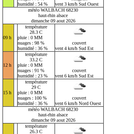
humidité : 54 %
vent 3 km/h Sud Ouest
météo WALBACH 68230
haut-rhin alsace
dimanche 09 aout 2026
température
28.3 C
09 h
pluie : 0 MM
nuages : 98 %
couvert
humidité : 36 %
vent 4 km/h Sud Est
température
33.2 C
12 h
pluie : 0 MM
nuages : 91 %
couvert
humidité : 23 %
vent 6 km/h Sud Est
température
29 C
15 h
pluie : 0 MM
nuages : 100 %
couvert
humidité : 36 %
vent 6 km/h Nord Ouest
météo WALBACH 68230
haut-rhin alsace
dimanche 09 aout 2026
température
26.3 C