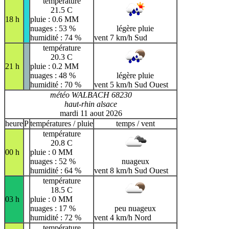
température
21.5 C
18 h
pluie : 0.6 MM
nuages : 53 %
légère pluie
humidité : 74 %
vent 7 km/h Sud
température
20.3 C
21 h
pluie : 0.2 MM
nuages : 48 %
légère pluie
humidité : 70 %
vent 5 km/h Sud Ouest
météo WALBACH 68230
haut-rhin alsace
mardi 11 aout 2026
heure
P
températures / pluie
temps / vent
température
20.8 C
00 h
pluie : 0 MM
nuages : 52 %
nuageux
humidité : 64 %
vent 8 km/h Sud Ouest
température
18.5 C
03 h
pluie : 0 MM
nuages : 17 %
peu nuageux
humidité : 72 %
vent 4 km/h Nord
température