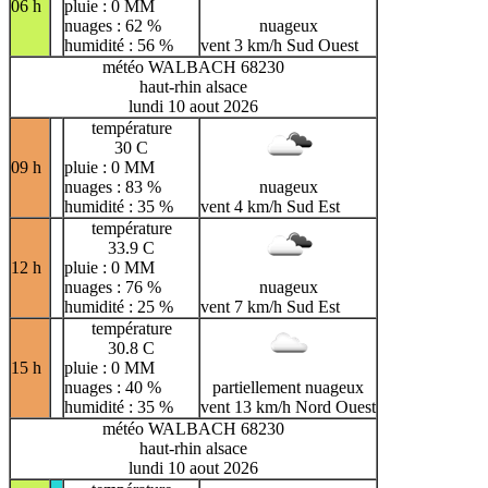
06 h
pluie : 0 MM
nuages : 62 %
nuageux
humidité : 56 %
vent 3 km/h Sud Ouest
météo WALBACH 68230
haut-rhin alsace
lundi 10 aout 2026
température
30 C
09 h
pluie : 0 MM
nuages : 83 %
nuageux
humidité : 35 %
vent 4 km/h Sud Est
température
33.9 C
12 h
pluie : 0 MM
nuages : 76 %
nuageux
humidité : 25 %
vent 7 km/h Sud Est
température
30.8 C
15 h
pluie : 0 MM
nuages : 40 %
partiellement nuageux
humidité : 35 %
vent 13 km/h Nord Ouest
météo WALBACH 68230
haut-rhin alsace
lundi 10 aout 2026