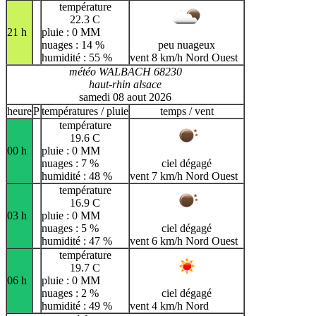
température
22.3 C
21 h
pluie : 0 MM
nuages : 14 %
peu nuageux
humidité : 55 %
vent 8 km/h Nord Ouest
météo WALBACH 68230
haut-rhin alsace
samedi 08 aout 2026
heure
P
températures / pluie
temps / vent
température
19.6 C
00 h
pluie : 0 MM
nuages : 7 %
ciel dégagé
humidité : 48 %
vent 7 km/h Nord Ouest
température
16.9 C
03 h
pluie : 0 MM
nuages : 5 %
ciel dégagé
humidité : 47 %
vent 6 km/h Nord Ouest
température
19.7 C
06 h
pluie : 0 MM
nuages : 2 %
ciel dégagé
humidité : 49 %
vent 4 km/h Nord