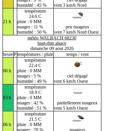
humidité : 45 %
vent 3 km/h Nord
température
24.6 C
21 h
pluie : 0 MM
nuages : 11 %
peu nuageux
humidité : 50 %
vent 7 km/h Nord Ouest
météo WALBACH 68230
haut-rhin alsace
dimanche 09 aout 2026
heure
P
températures / pluie
temps / vent
température
22.4 C
00 h
pluie : 0 MM
nuages : 5 %
ciel dégagé
humidité : 49 %
vent 6 km/h Ouest
température
18.9 C
03 h
pluie : 0 MM
nuages : 42 %
partiellement nuageux
humidité : 51 %
vent 5 km/h Ouest
température
21.5 C
06 h
pluie : 0 MM
nuages : 70 %
nuageux