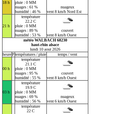
18 h
pluie : 0 MM
nuages : 61 %
nuageux
humidité : 46 %
vent 8 km/h Nord Est
température
22.2 C
21 h
pluie : 0 MM
nuages : 89 %
couvert
humidité : 53 %
vent 8 km/h Ouest
météo WALBACH 68230
haut-rhin alsace
lundi 10 aout 2026
heure
P
températures / pluie
temps / vent
température
21.1 C
00 h
pluie : 0 MM
nuages : 95 %
couvert
humidité : 55 %
vent 8 km/h Ouest
température
19.9 C
03 h
pluie : 0 MM
nuages : 69 %
nuageux
humidité : 56 %
vent 6 km/h Ouest
température
22 C