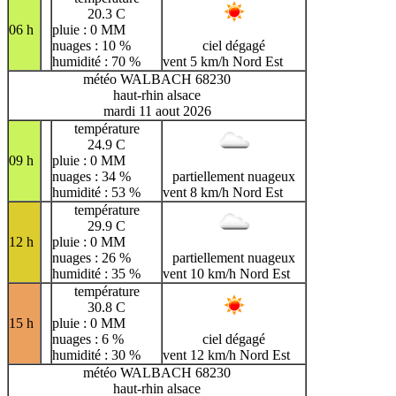
20.3 C
06 h
pluie : 0 MM
nuages : 10 %
ciel dégagé
humidité : 70 %
vent 5 km/h Nord Est
météo WALBACH 68230
haut-rhin alsace
mardi 11 aout 2026
température
24.9 C
09 h
pluie : 0 MM
nuages : 34 %
partiellement nuageux
humidité : 53 %
vent 8 km/h Nord Est
température
29.9 C
12 h
pluie : 0 MM
nuages : 26 %
partiellement nuageux
humidité : 35 %
vent 10 km/h Nord Est
température
30.8 C
15 h
pluie : 0 MM
nuages : 6 %
ciel dégagé
humidité : 30 %
vent 12 km/h Nord Est
météo WALBACH 68230
haut-rhin alsace