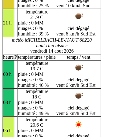
nuages : 0 %
ciel dégagé
humidité : 25 %
vent 10 km/h Sud
température
21.9 C
21 h
pluie : 0 MM
nuages : 0 %
ciel dégagé
humidité : 39 %
vent 6 km/h Sud Est
météo MICHELBACH-LE-HAUT 68220
haut-rhin alsace
vendredi 14 aout 2026
heure
P
températures / pluie
temps / vent
température
19.7 C
00 h
pluie : 0 MM
nuages : 0 %
ciel dégagé
humidité : 46 %
vent 6 km/h Sud Est
température
18 C
03 h
pluie : 0 MM
nuages : 0 %
ciel dégagé
humidité : 49 %
vent 6 km/h Sud Est
température
20.6 C
06 h
pluie : 0 MM
nuages : 0 %
ciel dégagé