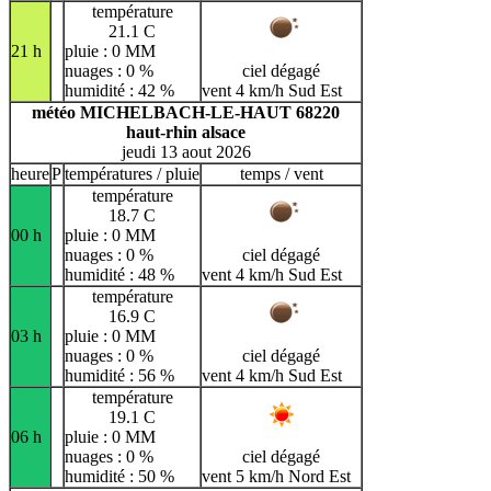
température
21.1 C
21 h
pluie : 0 MM
nuages : 0 %
ciel dégagé
humidité : 42 %
vent 4 km/h Sud Est
météo MICHELBACH-LE-HAUT 68220
haut-rhin alsace
jeudi 13 aout 2026
heure
P
températures / pluie
temps / vent
température
18.7 C
00 h
pluie : 0 MM
nuages : 0 %
ciel dégagé
humidité : 48 %
vent 4 km/h Sud Est
température
16.9 C
03 h
pluie : 0 MM
nuages : 0 %
ciel dégagé
humidité : 56 %
vent 4 km/h Sud Est
température
19.1 C
06 h
pluie : 0 MM
nuages : 0 %
ciel dégagé
humidité : 50 %
vent 5 km/h Nord Est