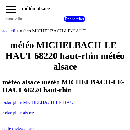
météo alsace
accueil
radar
pluie
accueil
> météo MICHELBACH-LE-HAUT
MICHELBACH-
LE-
météo MICHELBACH-LE-
HAUT
carte
HAUT 68220 haut-rhin météo
météo
alsace
alsace
radar
pluie
alsace
météo alsace météo MICHELBACH-LE-
carte
HAUT 68220 haut-rhin
météo
france
radar pluie MICHELBACH-LE-HAUT
météo
villes
radar pluie alsace
et
villages
commencant
par
carte météo alsace