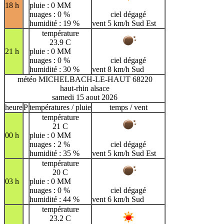
18 h
pluie : 0 MM
nuages : 0 %
ciel dégagé
humidité : 19 %
vent 5 km/h Sud Est
température
23.9 C
21 h
pluie : 0 MM
nuages : 0 %
ciel dégagé
humidité : 30 %
vent 8 km/h Sud
météo MICHELBACH-LE-HAUT 68220
haut-rhin alsace
samedi 15 aout 2026
heure
P
températures / pluie
temps / vent
température
21 C
00 h
pluie : 0 MM
nuages : 2 %
ciel dégagé
humidité : 35 %
vent 5 km/h Sud Est
température
20 C
03 h
pluie : 0 MM
nuages : 0 %
ciel dégagé
humidité : 44 %
vent 6 km/h Sud
température
23.2 C