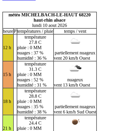
A
B
C
D
E
F
G
H
I
J
K
L
M
N
météo MICHELBACH-LE-HAUT 68220
O
P
Q
R
S
T
U
haut-rhin alsace
lundi 10 aout 2026
V
W
X
Y
Z
heure
P
températures / pluie
temps / vent
température
27.8 C
12 h
pluie : 0 MM
nuages : 37 %
partiellement nuageux
humidité : 36 %
vent 20 km/h Ouest
température
31.3 C
15 h
pluie : 0 MM
nuages : 52 %
nuageux
humidité : 31 %
vent 13 km/h Ouest
température
28.8 C
18 h
pluie : 0 MM
nuages : 35 %
partiellement nuageux
humidité : 38 %
vent 6 km/h Sud Ouest
température
24.4 C
21 h
pluie : 0 MM