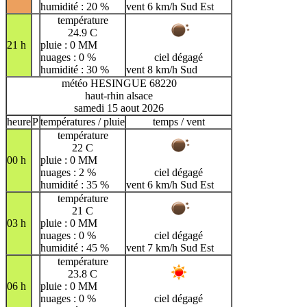
humidité : 20 %
vent 6 km/h Sud Est
température
24.9 C
21 h
pluie : 0 MM
nuages : 0 %
ciel dégagé
humidité : 30 %
vent 8 km/h Sud
météo HESINGUE 68220
haut-rhin alsace
samedi 15 aout 2026
heure
P
températures / pluie
temps / vent
température
22 C
00 h
pluie : 0 MM
nuages : 2 %
ciel dégagé
humidité : 35 %
vent 6 km/h Sud Est
température
21 C
03 h
pluie : 0 MM
nuages : 0 %
ciel dégagé
humidité : 45 %
vent 7 km/h Sud Est
température
23.8 C
06 h
pluie : 0 MM
nuages : 0 %
ciel dégagé