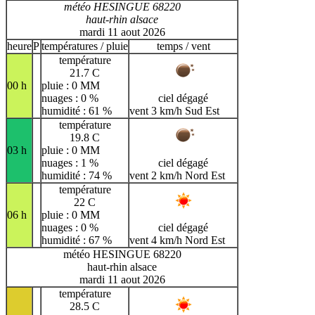
météo HESINGUE 68220
haut-rhin alsace
mardi 11 aout 2026
heure
P
températures / pluie
temps / vent
température
21.7 C
00 h
pluie : 0 MM
nuages : 0 %
ciel dégagé
humidité : 61 %
vent 3 km/h Sud Est
température
19.8 C
03 h
pluie : 0 MM
nuages : 1 %
ciel dégagé
humidité : 74 %
vent 2 km/h Nord Est
température
22 C
06 h
pluie : 0 MM
nuages : 0 %
ciel dégagé
humidité : 67 %
vent 4 km/h Nord Est
météo HESINGUE 68220
haut-rhin alsace
mardi 11 aout 2026
température
28.5 C