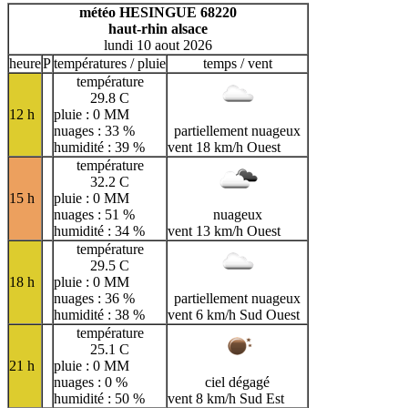
H
I
J
K
L
M
N
météo HESINGUE 68220
haut-rhin alsace
O
P
Q
R
S
T
U
lundi 10 aout 2026
V
W
X
Y
Z
heure
P
températures / pluie
temps / vent
température
29.8 C
12 h
pluie : 0 MM
nuages : 33 %
partiellement nuageux
humidité : 39 %
vent 18 km/h Ouest
température
32.2 C
15 h
pluie : 0 MM
nuages : 51 %
nuageux
humidité : 34 %
vent 13 km/h Ouest
température
29.5 C
18 h
pluie : 0 MM
nuages : 36 %
partiellement nuageux
humidité : 38 %
vent 6 km/h Sud Ouest
température
25.1 C
21 h
pluie : 0 MM
nuages : 0 %
ciel dégagé
humidité : 50 %
vent 8 km/h Sud Est