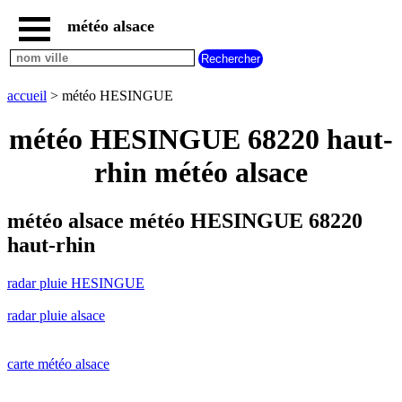
météo alsace
accueil
radar
pluie
accueil
> météo HESINGUE
HESINGUE
carte
météo HESINGUE 68220 haut-
météo
alsace
rhin météo alsace
radar
pluie
alsace
météo alsace météo HESINGUE 68220
carte
haut-rhin
météo
france
radar pluie HESINGUE
météo
villes
radar pluie alsace
et
villages
commencant
par
carte météo alsace
A
B
C
D
E
F
G