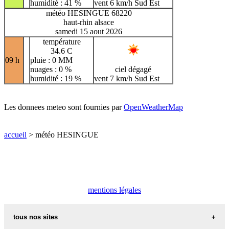
humidité : 41 %
vent 6 km/h Sud Est
météo HESINGUE 68220
haut-rhin alsace
samedi 15 aout 2026
température
34.6 C
09 h
pluie : 0 MM
nuages : 0 %
ciel dégagé
humidité : 19 %
vent 7 km/h Sud Est
Les donnees meteo sont fournies par
OpenWeatherMap
accueil
> météo HESINGUE
mentions légales
tous nos sites