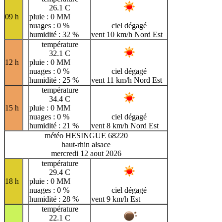
26.1 C
09 h
pluie : 0 MM
nuages : 0 %
ciel dégagé
humidité : 32 %
vent 10 km/h Nord Est
température
32.1 C
12 h
pluie : 0 MM
nuages : 0 %
ciel dégagé
humidité : 25 %
vent 11 km/h Nord Est
température
34.4 C
15 h
pluie : 0 MM
nuages : 0 %
ciel dégagé
humidité : 21 %
vent 8 km/h Nord Est
météo HESINGUE 68220
haut-rhin alsace
mercredi 12 aout 2026
température
29.4 C
18 h
pluie : 0 MM
nuages : 0 %
ciel dégagé
humidité : 28 %
vent 9 km/h Est
température
22.1 C