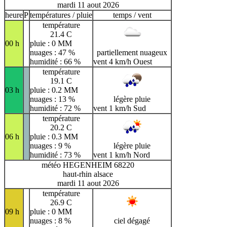
mardi 11 aout 2026
heure
P
températures / pluie
temps / vent
température
21.4 C
00 h
pluie : 0 MM
nuages : 47 %
partiellement nuageux
humidité : 66 %
vent 4 km/h Ouest
température
19.1 C
03 h
pluie : 0.2 MM
nuages : 13 %
légère pluie
humidité : 72 %
vent 1 km/h Sud
température
20.2 C
06 h
pluie : 0.3 MM
nuages : 9 %
légère pluie
humidité : 73 %
vent 1 km/h Nord
météo HEGENHEIM 68220
haut-rhin alsace
mardi 11 aout 2026
température
26.9 C
09 h
pluie : 0 MM
nuages : 8 %
ciel dégagé