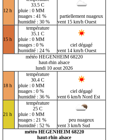
33.5 C
12 h
pluie : 0 MM
nuages : 41 %
partiellement nuageux
humidité : 30 %
vent 15 km/h Ouest
température
35.1 C
15 h
pluie : 0 MM
nuages : 0 %
ciel dégagé
humidité : 24 %
vent 14 km/h Ouest
météo HEGENHEIM 68220
haut-rhin alsace
lundi 10 aout 2026
température
30.4 C
18 h
pluie : 0 MM
nuages : 0 %
ciel dégagé
humidité : 36 %
vent 6 km/h Nord Est
température
25 C
21 h
pluie : 0 MM
nuages : 21 %
peu nuageux
humidité : 52 %
vent 3 km/h Sud
météo HEGENHEIM 68220
haut-rhin alsace