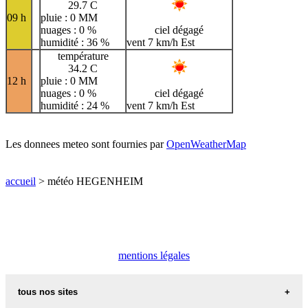
29.7 C
09 h
pluie : 0 MM
nuages : 0 %
ciel dégagé
humidité : 36 %
vent 7 km/h Est
température
34.2 C
12 h
pluie : 0 MM
nuages : 0 %
ciel dégagé
humidité : 24 %
vent 7 km/h Est
Les donnees meteo sont fournies par
OpenWeatherMap
accueil
> météo HEGENHEIM
mentions légales
tous nos sites