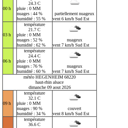
24.3 C
00 h
pluie : 0 MM
nuages : 44 %
partiellement nuageux
humidité : 55 %
vent 6 km/h Sud Est
température
21.7 C
03 h
pluie : 0 MM
nuages : 52 %
nuageux
humidité : 62 %
vent 7 km/h Sud Est
température
24.4 C
06 h
pluie : 0 MM
nuages : 76 %
nuageux
humidité : 60 %
vent 7 km/h Sud Est
météo HEGENHEIM 68220
haut-rhin alsace
dimanche 09 aout 2026
température
32.1 C
09 h
pluie : 0 MM
nuages : 90 %
couvert
humidité : 34 %
vent 8 km/h Sud Est
température
36.6 C