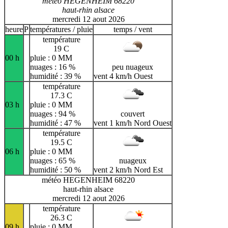
météo HEGENHEIM 68220
haut-rhin alsace
mercredi 12 aout 2026
heure
P
températures / pluie
temps / vent
température
19 C
00 h
pluie : 0 MM
nuages : 16 %
peu nuageux
humidité : 39 %
vent 4 km/h Ouest
température
17.3 C
03 h
pluie : 0 MM
nuages : 94 %
couvert
humidité : 47 %
vent 1 km/h Nord Ouest
température
19.5 C
06 h
pluie : 0 MM
nuages : 65 %
nuageux
humidité : 50 %
vent 2 km/h Nord Est
météo HEGENHEIM 68220
haut-rhin alsace
mercredi 12 aout 2026
température
26.3 C
09 h
pluie : 0 MM