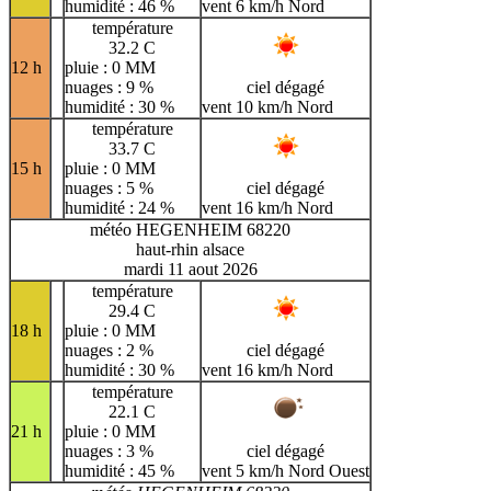
humidité : 46 %
vent 6 km/h Nord
température
32.2 C
12 h
pluie : 0 MM
nuages : 9 %
ciel dégagé
humidité : 30 %
vent 10 km/h Nord
température
33.7 C
15 h
pluie : 0 MM
nuages : 5 %
ciel dégagé
humidité : 24 %
vent 16 km/h Nord
météo HEGENHEIM 68220
haut-rhin alsace
mardi 11 aout 2026
température
29.4 C
18 h
pluie : 0 MM
nuages : 2 %
ciel dégagé
humidité : 30 %
vent 16 km/h Nord
température
22.1 C
21 h
pluie : 0 MM
nuages : 3 %
ciel dégagé
humidité : 45 %
vent 5 km/h Nord Ouest