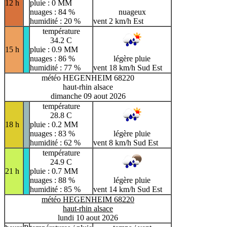
12 h
pluie : 0 MM
nuages : 84 %
nuageux
humidité : 20 %
vent 2 km/h Est
température
34.2 C
15 h
pluie : 0.9 MM
nuages : 86 %
légère pluie
humidité : 77 %
vent 18 km/h Sud Est
météo HEGENHEIM 68220
haut-rhin alsace
dimanche 09 aout 2026
température
28.8 C
18 h
pluie : 0.2 MM
nuages : 83 %
légère pluie
humidité : 62 %
vent 8 km/h Sud Est
température
24.9 C
21 h
pluie : 0.7 MM
nuages : 88 %
légère pluie
humidité : 85 %
vent 14 km/h Sud Est
météo HEGENHEIM 68220
haut-rhin alsace
lundi 10 aout 2026