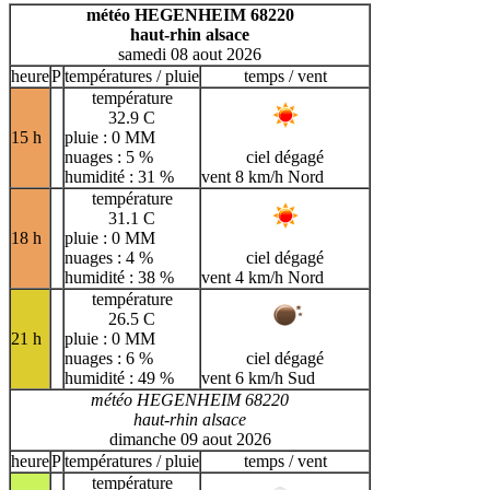
H
I
J
K
L
M
N
météo HEGENHEIM 68220
haut-rhin alsace
O
P
Q
R
S
T
U
samedi 08 aout 2026
V
W
X
Y
Z
heure
P
températures / pluie
temps / vent
température
32.9 C
15 h
pluie : 0 MM
nuages : 5 %
ciel dégagé
humidité : 31 %
vent 8 km/h Nord
température
31.1 C
18 h
pluie : 0 MM
nuages : 4 %
ciel dégagé
humidité : 38 %
vent 4 km/h Nord
température
26.5 C
21 h
pluie : 0 MM
nuages : 6 %
ciel dégagé
humidité : 49 %
vent 6 km/h Sud
météo HEGENHEIM 68220
haut-rhin alsace
dimanche 09 aout 2026
heure
P
températures / pluie
temps / vent
température