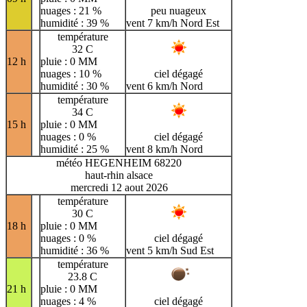
nuages : 21 %
peu nuageux
humidité : 39 %
vent 7 km/h Nord Est
température
32 C
12 h
pluie : 0 MM
nuages : 10 %
ciel dégagé
humidité : 30 %
vent 6 km/h Nord
température
34 C
15 h
pluie : 0 MM
nuages : 0 %
ciel dégagé
humidité : 25 %
vent 8 km/h Nord
météo HEGENHEIM 68220
haut-rhin alsace
mercredi 12 aout 2026
température
30 C
18 h
pluie : 0 MM
nuages : 0 %
ciel dégagé
humidité : 36 %
vent 5 km/h Sud Est
température
23.8 C
21 h
pluie : 0 MM
nuages : 4 %
ciel dégagé