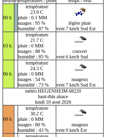
heure
P
températures / pluie
temps / vent
température
23.9 C
00 h
pluie : 0.1 MM
nuages : 95 %
légère pluie
humidité : 87 %
vent 7 km/h Sud Est
température
21.7 C
03 h
pluie : 0 MM
nuages : 88 %
couvert
humidité : 85 %
vent 6 km/h Sud
température
24.3 C
06 h
pluie : 0 MM
nuages : 54 %
nuageux
humidité : 73 %
vent 7 km/h Sud Est
météo HEGENHEIM 68220
haut-rhin alsace
lundi 10 aout 2026
température
30.2 C
09 h
pluie : 0 MM
nuages : 80 %
nuageux
humidité : 43 %
vent 0 km/h Est
température