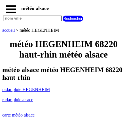
météo alsace
accueil
radar
pluie
accueil
> météo HEGENHEIM
HEGENHEIM
carte
météo HEGENHEIM 68220
météo
alsace
haut-rhin météo alsace
radar
pluie
alsace
météo alsace météo HEGENHEIM 68220
carte
haut-rhin
météo
france
radar pluie HEGENHEIM
météo
villes
radar pluie alsace
et
villages
commencant
par
carte météo alsace
A
B
C
D
E
F
G