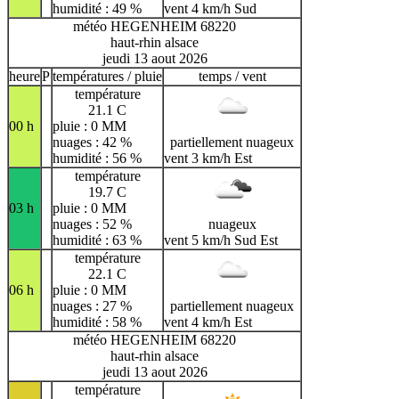
humidité : 49 %
vent 4 km/h Sud
météo HEGENHEIM 68220
haut-rhin alsace
jeudi 13 aout 2026
heure
P
températures / pluie
temps / vent
température
21.1 C
00 h
pluie : 0 MM
nuages : 42 %
partiellement nuageux
humidité : 56 %
vent 3 km/h Est
température
19.7 C
03 h
pluie : 0 MM
nuages : 52 %
nuageux
humidité : 63 %
vent 5 km/h Sud Est
température
22.1 C
06 h
pluie : 0 MM
nuages : 27 %
partiellement nuageux
humidité : 58 %
vent 4 km/h Est
météo HEGENHEIM 68220
haut-rhin alsace
jeudi 13 aout 2026
température