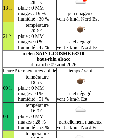
28.1 C
18 h
pluie : 0 MM
nuages : 16 %
peu nuageux
humidité : 30 %
vent 8 km/h Nord Est
température
20.6 C
21 h
pluie : 0 MM
nuages : 0 %
ciel dégagé
humidité : 47 %
vent 7 km/h Nord Est
météo SAINT-COSME 68210
haut-rhin alsace
dimanche 09 aout 2026
heure
P
températures / pluie
temps / vent
température
18.5 C
00 h
pluie : 0 MM
nuages : 0 %
ciel dégagé
humidité : 51 %
vent 5 km/h Est
température
16.9 C
03 h
pluie : 0 MM
nuages : 28 %
partiellement nuageux
humidité : 58 %
vent 5 km/h Nord Est
température