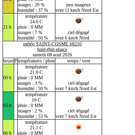
nuages : 20 %
peu nuageux
humidité : 37 %
vent 11 km/h Nord Est
température
24.6 C
21 h
pluie : 0 MM
nuages : 7 %
ciel dégagé
humidité : 50 %
vent 6 km/h Nord
météo SAINT-COSME 68210
haut-rhin alsace
samedi 08 aout 2026
heure
P
températures / pluie
temps / vent
température
21.9 C
00 h
pluie : 0 MM
nuages : 3 %
ciel dégagé
humidité : 50 %
vent 7 km/h Nord Est
température
19 C
03 h
pluie : 0 MM
nuages : 2 %
ciel dégagé
humidité : 53 %
vent 7 km/h Nord Est
température
21.1 C
06 h
pluie : 0 MM