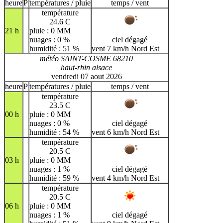
heure
P
températures / pluie
temps / vent
H
I
J
K
L
M
N
température
24.6 C
O
P
Q
R
S
T
U
21 h
pluie : 0 MM
nuages : 0 %
ciel dégagé
V
W
X
Y
Z
humidité : 51 %
vent 7 km/h Nord Est
météo SAINT-COSME 68210
haut-rhin alsace
vendredi 07 aout 2026
heure
P
températures / pluie
temps / vent
température
23.5 C
00 h
pluie : 0 MM
nuages : 0 %
ciel dégagé
humidité : 54 %
vent 6 km/h Nord Est
température
20.5 C
03 h
pluie : 0 MM
nuages : 1 %
ciel dégagé
humidité : 59 %
vent 4 km/h Nord Est
température
20.5 C
06 h
pluie : 0 MM
nuages : 1 %
ciel dégagé