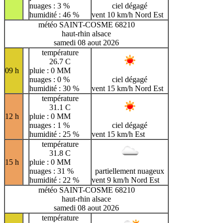
nuages : 3 %
ciel dégagé
humidité : 46 %
vent 10 km/h Nord Est
météo SAINT-COSME 68210
haut-rhin alsace
samedi 08 aout 2026
température
26.7 C
09 h
pluie : 0 MM
nuages : 0 %
ciel dégagé
humidité : 30 %
vent 15 km/h Nord Est
température
31.1 C
12 h
pluie : 0 MM
nuages : 1 %
ciel dégagé
humidité : 25 %
vent 15 km/h Est
température
31.8 C
15 h
pluie : 0 MM
nuages : 31 %
partiellement nuageux
humidité : 22 %
vent 9 km/h Nord Est
météo SAINT-COSME 68210
haut-rhin alsace
samedi 08 aout 2026
température