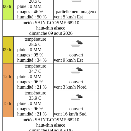
20.5 C
06 h
pluie : 0 MM
nuages : 46 %
partiellement nuageux
humidité : 50 %
vent 5 km/h Est
météo SAINT-COSME 68210
haut-rhin alsace
dimanche 09 aout 2026
température
28.6 C
09 h
pluie : 0 MM
nuages : 95 %
couvert
humidité : 34 %
vent 9 km/h Est
température
34.7 C
12 h
pluie : 0 MM
nuages : 96 %
couvert
humidité : 21 %
vent 3 km/h Nord
température
33.9 C
15 h
pluie : 0 MM
nuages : 96 %
couvert
humidité : 21 %
vent 16 km/h Sud
météo SAINT-COSME 68210
haut-rhin alsace
dimanche 09 aout 2026