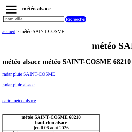
météo alsace
accueil
radar
pluie
accueil
> météo SAINT-COSME
SAINT-
COSME
météo SA
carte
météo
alsace
météo alsace météo SAINT-COSME 68210 
radar
pluie
radar pluie SAINT-COSME
alsace
carte
radar pluie alsace
météo
france
météo
carte météo alsace
villes
et
villages
météo SAINT-COSME 68210
commencant
haut-rhin alsace
par
jeudi 06 aout 2026
A
B
C
D
E
F
G