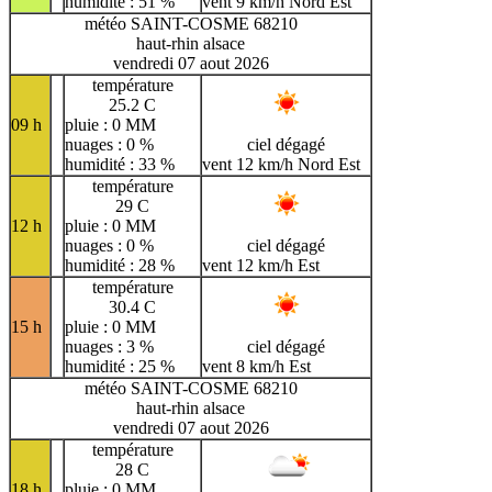
humidité : 51 %
vent 9 km/h Nord Est
météo SAINT-COSME 68210
haut-rhin alsace
vendredi 07 aout 2026
température
25.2 C
09 h
pluie : 0 MM
nuages : 0 %
ciel dégagé
humidité : 33 %
vent 12 km/h Nord Est
température
29 C
12 h
pluie : 0 MM
nuages : 0 %
ciel dégagé
humidité : 28 %
vent 12 km/h Est
température
30.4 C
15 h
pluie : 0 MM
nuages : 3 %
ciel dégagé
humidité : 25 %
vent 8 km/h Est
météo SAINT-COSME 68210
haut-rhin alsace
vendredi 07 aout 2026
température
28 C
18 h
pluie : 0 MM