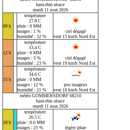
haut-rhin alsace
mardi 11 aout 2026
température
27.8 C
09 h
pluie : 0 MM
nuages : 1 %
ciel dégagé
humidité : 32 %
vent 15 km/h Nord Est
température
33.4 C
12 h
pluie : 0 MM
nuages : 5 %
ciel dégagé
humidité : 23 %
vent 19 km/h Nord Est
température
34.6 C
15 h
pluie : 0 MM
nuages : 12 %
peu nuageux
humidité : 21 %
vent 18 km/h Nord Est
météo GOMMERSDORF 68210
haut-rhin alsace
mardi 11 aout 2026
température
26.5 C
18 h
pluie : 0.6 MM
nuages : 25 %
légère pluie