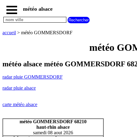
météo alsace
accueil
radar
pluie
accueil
> météo GOMMERSDORF
GOMMERSDORF
carte
météo GOM
météo
alsace
radar
météo alsace météo GOMMERSDORF 6821
pluie
alsace
radar pluie GOMMERSDORF
carte
météo
radar pluie alsace
france
météo
villes
carte météo alsace
et
villages
commencant
météo GOMMERSDORF 68210
par
haut-rhin alsace
A
B
C
D
E
F
G
samedi 08 aout 2026