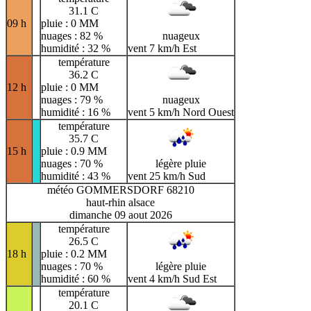
31.1 C
09 h
pluie : 0 MM
nuages : 82 %
nuageux
humidité : 32 %
vent 7 km/h Est
température
36.2 C
12 h
pluie : 0 MM
nuages : 79 %
nuageux
humidité : 16 %
vent 5 km/h Nord Ouest
température
35.7 C
15 h
pluie : 0.9 MM
nuages : 70 %
légère pluie
humidité : 43 %
vent 25 km/h Sud
météo GOMMERSDORF 68210
haut-rhin alsace
dimanche 09 aout 2026
température
26.5 C
18 h
pluie : 0.2 MM
nuages : 70 %
légère pluie
humidité : 60 %
vent 4 km/h Sud Est
température
20.1 C