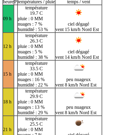
H
I
J
K
L
M
N
heure
P
températures / pluie
temps / vent
température
O
P
Q
R
S
T
U
19.7 C
09 h
pluie : 0 MM
V
W
X
Y
Z
nuages : 7 %
ciel dégagé
humidité : 53 %
vent 15 km/h Nord Est
température
26.3 C
12 h
pluie : 0 MM
nuages : 5 %
ciel dégagé
humidité : 38 %
vent 14 km/h Nord Est
température
33.5 C
15 h
pluie : 0 MM
nuages : 16 %
peu nuageux
humidité : 22 %
vent 8 km/h Nord Est
température
29.9 C
18 h
pluie : 0 MM
nuages : 13 %
peu nuageux
humidité : 29 %
vent 8 km/h Nord Est
température
25.5 C
21 h
pluie : 0 MM
nuages : 7 %
ciel dégagé