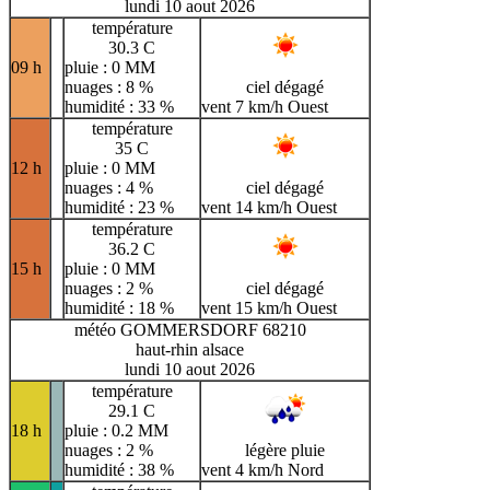
lundi 10 aout 2026
température
30.3 C
09 h
pluie : 0 MM
nuages : 8 %
ciel dégagé
humidité : 33 %
vent 7 km/h Ouest
température
35 C
12 h
pluie : 0 MM
nuages : 4 %
ciel dégagé
humidité : 23 %
vent 14 km/h Ouest
température
36.2 C
15 h
pluie : 0 MM
nuages : 2 %
ciel dégagé
humidité : 18 %
vent 15 km/h Ouest
météo GOMMERSDORF 68210
haut-rhin alsace
lundi 10 aout 2026
température
29.1 C
18 h
pluie : 0.2 MM
nuages : 2 %
légère pluie
humidité : 38 %
vent 4 km/h Nord