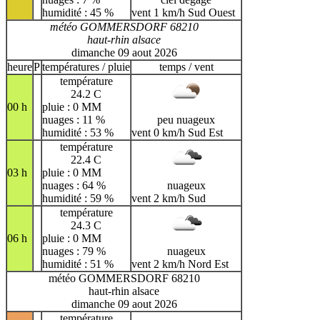
humidité : 45 %
vent 1 km/h Sud Ouest
météo GOMMERSDORF 68210
haut-rhin alsace
dimanche 09 aout 2026
heure
P
températures / pluie
temps / vent
température
24.2 C
00 h
pluie : 0 MM
nuages : 11 %
peu nuageux
humidité : 53 %
vent 0 km/h Sud Est
température
22.4 C
03 h
pluie : 0 MM
nuages : 64 %
nuageux
humidité : 59 %
vent 2 km/h Sud
température
24.3 C
06 h
pluie : 0 MM
nuages : 79 %
nuageux
humidité : 51 %
vent 2 km/h Nord Est
météo GOMMERSDORF 68210
haut-rhin alsace
dimanche 09 aout 2026
température