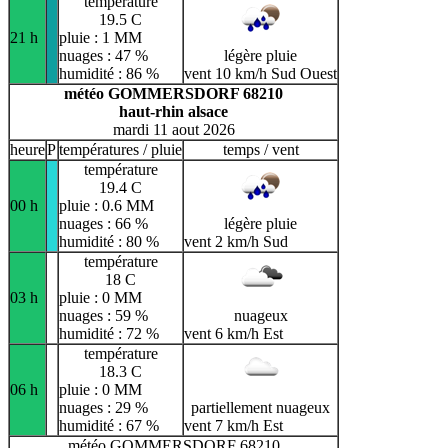
température
19.5 C
21 h
pluie : 1 MM
nuages : 47 %
légère pluie
humidité : 86 %
vent 10 km/h Sud Ouest
météo GOMMERSDORF 68210
haut-rhin alsace
mardi 11 aout 2026
heure
P
températures / pluie
temps / vent
température
19.4 C
00 h
pluie : 0.6 MM
nuages : 66 %
légère pluie
humidité : 80 %
vent 2 km/h Sud
température
18 C
03 h
pluie : 0 MM
nuages : 59 %
nuageux
humidité : 72 %
vent 6 km/h Est
température
18.3 C
06 h
pluie : 0 MM
nuages : 29 %
partiellement nuageux
humidité : 67 %
vent 7 km/h Est
météo GOMMERSDORF 68210