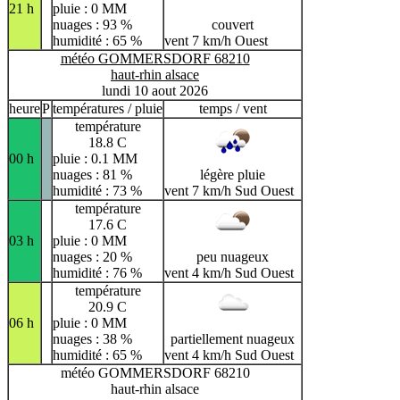
21 h
pluie : 0 MM
nuages : 93 %
couvert
humidité : 65 %
vent 7 km/h Ouest
météo GOMMERSDORF 68210
haut-rhin alsace
lundi 10 aout 2026
heure
P
températures / pluie
temps / vent
température
18.8 C
00 h
pluie : 0.1 MM
nuages : 81 %
légère pluie
humidité : 73 %
vent 7 km/h Sud Ouest
température
17.6 C
03 h
pluie : 0 MM
nuages : 20 %
peu nuageux
humidité : 76 %
vent 4 km/h Sud Ouest
température
20.9 C
06 h
pluie : 0 MM
nuages : 38 %
partiellement nuageux
humidité : 65 %
vent 4 km/h Sud Ouest
météo GOMMERSDORF 68210
haut-rhin alsace