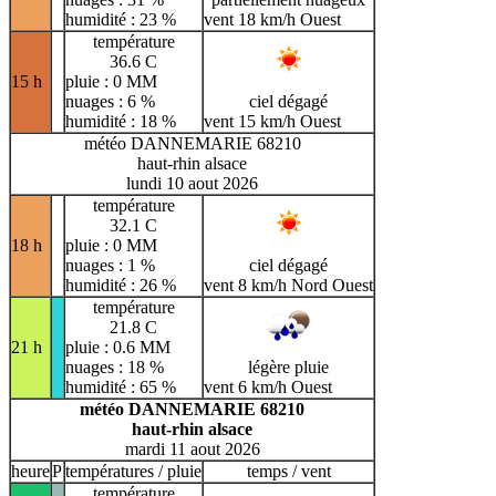
humidité : 23 %
vent 18 km/h Ouest
température
36.6 C
15 h
pluie : 0 MM
nuages : 6 %
ciel dégagé
humidité : 18 %
vent 15 km/h Ouest
météo DANNEMARIE 68210
haut-rhin alsace
lundi 10 aout 2026
température
32.1 C
18 h
pluie : 0 MM
nuages : 1 %
ciel dégagé
humidité : 26 %
vent 8 km/h Nord Ouest
température
21.8 C
21 h
pluie : 0.6 MM
nuages : 18 %
légère pluie
humidité : 65 %
vent 6 km/h Ouest
météo DANNEMARIE 68210
haut-rhin alsace
mardi 11 aout 2026
heure
P
températures / pluie
temps / vent
température