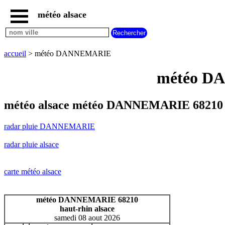
météo alsace
accueil
radar
pluie
accueil
> météo DANNEMARIE
DANNEMARIE
carte
météo DA
météo
alsace
radar
météo alsace météo DANNEMARIE 68210 
pluie
alsace
radar pluie DANNEMARIE
carte
météo
radar pluie alsace
france
météo
villes
carte météo alsace
et
villages
commencant
météo DANNEMARIE 68210
par
haut-rhin alsace
A
B
C
D
E
F
G
samedi 08 aout 2026