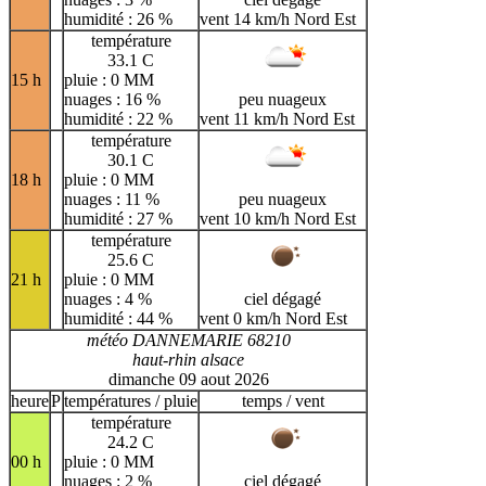
humidité : 26 %
vent 14 km/h Nord Est
température
33.1 C
15 h
pluie : 0 MM
nuages : 16 %
peu nuageux
humidité : 22 %
vent 11 km/h Nord Est
température
30.1 C
18 h
pluie : 0 MM
nuages : 11 %
peu nuageux
humidité : 27 %
vent 10 km/h Nord Est
température
25.6 C
21 h
pluie : 0 MM
nuages : 4 %
ciel dégagé
humidité : 44 %
vent 0 km/h Nord Est
météo DANNEMARIE 68210
haut-rhin alsace
dimanche 09 aout 2026
heure
P
températures / pluie
temps / vent
température
24.2 C
00 h
pluie : 0 MM
nuages : 2 %
ciel dégagé