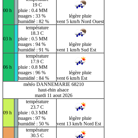
19 C
00 h
pluie : 0.4 MM
nuages : 33 %
légère pluie
humidité : 82 %
vent 5 km/h Nord Ouest
température
18.3 C
03 h
pluie : 0.5 MM
nuages : 94 %
légère pluie
humidité : 91 %
vent 1 km/h Sud Est
température
17.9 C
06 h
pluie : 0.8 MM
nuages : 96 %
légère pluie
humidité : 84 %
vent 6 km/h Est
météo DANNEMARIE 68210
haut-rhin alsace
mardi 11 aout 2026
température
23.7 C
09 h
pluie : 0.3 MM
nuages : 97 %
légère pluie
humidité : 50 %
vent 13 km/h Nord Est
température
30.5 C