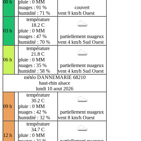
00 h
pluie : 0 MM
nuages : 91 %
couvert
humidité : 71 %
vent 9 km/h Ouest
température
18.2 C
03 h
pluie : 0 MM
nuages : 47 %
partiellement nuageux
humidité : 70 %
vent 4 km/h Sud Ouest
température
21.8 C
06 h
pluie : 0 MM
nuages : 35 %
partiellement nuageux
humidité : 58 %
vent 4 km/h Sud Ouest
météo DANNEMARIE 68210
haut-rhin alsace
lundi 10 aout 2026
température
30.2 C
09 h
pluie : 0 MM
nuages : 42 %
partiellement nuageux
humidité : 32 %
vent 8 km/h Ouest
température
34.7 C
12 h
pluie : 0 MM
nuages : 31 %
partiellement nuageux