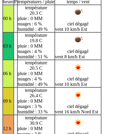
H
I
J
K
L
M
N
heure
P
températures / pluie
temps / vent
température
O
P
Q
R
S
T
U
20.3 C
00 h
pluie : 0 MM
V
W
X
Y
Z
nuages : 6 %
ciel dégagé
humidité : 49 %
vent 10 km/h Est
température
19.8 C
03 h
pluie : 0 MM
nuages : 4 %
ciel dégagé
humidité : 51 %
vent 8 km/h Est
température
20.5 C
06 h
pluie : 0 MM
nuages : 4 %
ciel dégagé
humidité : 49 %
vent 10 km/h Est
température
26.4 C
09 h
pluie : 0 MM
nuages : 3 %
ciel dégagé
humidité : 33 %
vent 16 km/h Nord Est
température
30.9 C
12 h
pluie : 0 MM
nuages : 3 %
ciel dégagé