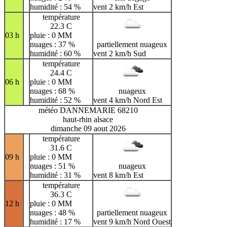
humidité : 54 %
vent 2 km/h Est
température
22.3 C
03 h
pluie : 0 MM
nuages : 37 %
partiellement nuageux
humidité : 60 %
vent 2 km/h Sud
température
24.4 C
06 h
pluie : 0 MM
nuages : 68 %
nuageux
humidité : 52 %
vent 4 km/h Nord Est
météo DANNEMARIE 68210
haut-rhin alsace
dimanche 09 aout 2026
température
31.6 C
09 h
pluie : 0 MM
nuages : 51 %
nuageux
humidité : 31 %
vent 8 km/h Est
température
36.3 C
12 h
pluie : 0 MM
nuages : 48 %
partiellement nuageux
humidité : 17 %
vent 9 km/h Nord Ouest