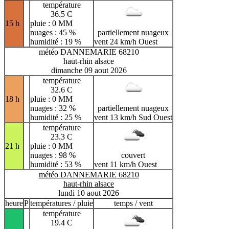
température
36.5 C
15 h
pluie : 0 MM
nuages : 45 %
partiellement nuageux
humidité : 19 %
vent 24 km/h Ouest
météo DANNEMARIE 68210
haut-rhin alsace
dimanche 09 aout 2026
température
32.6 C
18 h
pluie : 0 MM
nuages : 32 %
partiellement nuageux
humidité : 25 %
vent 13 km/h Sud Ouest
température
23.3 C
21 h
pluie : 0 MM
nuages : 98 %
couvert
humidité : 53 %
vent 11 km/h Ouest
météo DANNEMARIE 68210
haut-rhin alsace
lundi 10 aout 2026
heure
P
températures / pluie
temps / vent
température
19.4 C