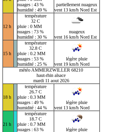
nuages : 43 %
partiellement nuageux
humidité : 49 %
vent 13 km/h Nord Est
température
32 C
12 h
pluie : 0 MM
nuages : 73 %
nuageux
humidité : 30 %
vent 16 km/h Nord Est
température
32.8 C
15 h
pluie : 0.2 MM
nuages : 53 %
légère pluie
humidité : 25 %
vent 19 km/h Nord
météo AMMERZWILLER 68210
haut-rhin alsace
mardi 11 aout 2026
température
26.7 C
18 h
pluie : 0.3 MM
nuages : 49 %
légère pluie
humidité : 44 %
vent 13 km/h Nord
température
18.7 C
21 h
pluie : 0.7 MM
nuages : 63 %
légère pluie