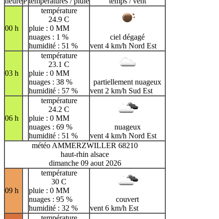
heure
P
températures / pluie
temps / vent
température
24.9 C
00 h
pluie : 0 MM
nuages : 1 %
ciel dégagé
humidité : 51 %
vent 4 km/h Nord Est
température
23.1 C
03 h
pluie : 0 MM
nuages : 38 %
partiellement nuageux
humidité : 57 %
vent 2 km/h Sud Est
température
24.2 C
06 h
pluie : 0 MM
nuages : 69 %
nuageux
humidité : 51 %
vent 4 km/h Nord Est
météo AMMERZWILLER 68210
haut-rhin alsace
dimanche 09 aout 2026
température
30 C
09 h
pluie : 0 MM
nuages : 95 %
couvert
humidité : 32 %
vent 6 km/h Est
température