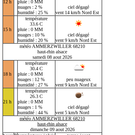
12 h
pluie : 0 MM
nuages : 2 %
ciel dégagé
humidité : 25 %
vent 14 km/h Nord Est
température
33.6 C
15 h
pluie : 0 MM
nuages : 10 %
ciel dégagé
humidité : 20 %
vent 9 km/h Nord Est
météo AMMERZWILLER 68210
haut-rhin alsace
samedi 08 aout 2026
température
30.4 C
18 h
pluie : 0 MM
nuages : 12 %
peu nuageux
humidité : 27 %
vent 9 km/h Nord Est
température
26.3 C
21 h
pluie : 0 MM
nuages : 1 %
ciel dégagé
humidité : 44 %
vent 5 km/h Nord
météo AMMERZWILLER 68210
haut-rhin alsace
dimanche 09 aout 2026