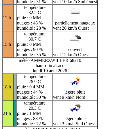
humidité : 31 %
vent 10 km/h Sud Ouest
température
32.2 C
12 h
pluie : 0 MM
nuages : 48 %
partiellement nuageux
humidité : 28 %
vent 20 km/h Ouest
température
30.7 C
15 h
pluie : 0 MM
nuages : 90 %
couvert
humidité : 35 %
vent 12 km/h Ouest
météo AMMERZWILLER 68210
haut-rhin alsace
lundi 10 aout 2026
température
26.9 C
18 h
pluie : 0.4 MM
nuages : 44 %
légère pluie
humidité : 50 %
vent 9 km/h Nord
température
20.3 C
21 h
pluie : 1 MM
nuages : 83 %
légère pluie
humidité : 72 %
vent 3 km/h Sud Ouest