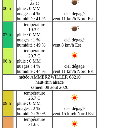
22 C
00 h
pluie : 0 MM
nuages : 4 %
ciel dégagé
humidité : 41 %
vent 11 km/h Nord Est
température
19.3 C
03 h
pluie : 0 MM
nuages : 1 %
ciel dégagé
humidité : 49 %
vent 8 km/h Est
température
20.7 C
06 h
pluie : 0 MM
nuages : 4 %
ciel dégagé
humidité : 44 %
vent 11 km/h Nord Est
météo AMMERZWILLER 68210
haut-rhin alsace
samedi 08 aout 2026
température
26.7 C
09 h
pluie : 0 MM
nuages : 2 %
ciel dégagé
humidité : 30 %
vent 15 km/h Nord Est
température
31.6 C