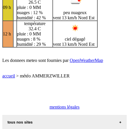
26.5 C
09 h
pluie : 0 MM
nuages : 12 %
peu nuageux
humidité : 42 %
vent 13 km/h Nord Est
température
32.4 C
12 h
pluie : 0 MM
nuages : 8 %
ciel dégagé
humidité : 29 %
vent 13 km/h Nord Est
Les donnees meteo sont fournies par
OpenWeatherMap
accueil
> météo AMMERZWILLER
mentions légales
tous nos sites