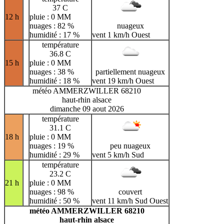
37 C
12 h
pluie : 0 MM
nuages : 82 %
nuageux
humidité : 17 %
vent 1 km/h Ouest
température
36.8 C
15 h
pluie : 0 MM
nuages : 38 %
partiellement nuageux
humidité : 18 %
vent 19 km/h Ouest
météo AMMERZWILLER 68210
haut-rhin alsace
dimanche 09 aout 2026
température
31.1 C
18 h
pluie : 0 MM
nuages : 19 %
peu nuageux
humidité : 29 %
vent 5 km/h Sud
température
23.2 C
21 h
pluie : 0 MM
nuages : 98 %
couvert
humidité : 50 %
vent 11 km/h Sud Ouest
météo AMMERZWILLER 68210
haut-rhin alsace