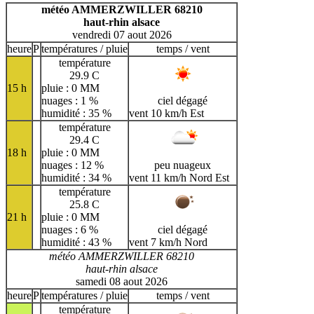
H
I
J
K
L
M
N
météo AMMERZWILLER 68210
haut-rhin alsace
O
P
Q
R
S
T
U
vendredi 07 aout 2026
V
W
X
Y
Z
heure
P
températures / pluie
temps / vent
température
29.9 C
15 h
pluie : 0 MM
nuages : 1 %
ciel dégagé
humidité : 35 %
vent 10 km/h Est
température
29.4 C
18 h
pluie : 0 MM
nuages : 12 %
peu nuageux
humidité : 34 %
vent 11 km/h Nord Est
température
25.8 C
21 h
pluie : 0 MM
nuages : 6 %
ciel dégagé
humidité : 43 %
vent 7 km/h Nord
météo AMMERZWILLER 68210
haut-rhin alsace
samedi 08 aout 2026
heure
P
températures / pluie
temps / vent
température