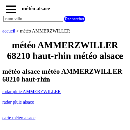
météo alsace
accueil
radar
pluie
accueil
> météo AMMERZWILLER
AMMERZWILLER
carte
météo AMMERZWILLER
météo
alsace
68210 haut-rhin météo alsace
radar
pluie
alsace
météo alsace météo AMMERZWILLER
carte
68210 haut-rhin
météo
france
radar pluie AMMERZWILLER
météo
villes
radar pluie alsace
et
villages
commencant
par
carte météo alsace
A
B
C
D
E
F
G