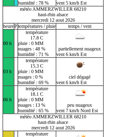
humidité : 78 %
vent 5 km/h Est
météo AMMERZWILLER 68210
haut-rhin alsace
mercredi 12 aout 2026
heure
P
températures / pluie
temps / vent
température
17.8 C
00 h
pluie : 0 MM
nuages : 48 %
partiellement nuageux
humidité : 71 %
vent 6 km/h Est
température
15.3 C
03 h
pluie : 0 MM
nuages : 0 %
ciel dégagé
humidité : 69 %
vent 6 km/h Est
température
18.1 C
06 h
pluie : 0 MM
nuages : 13 %
peu nuageux
humidité : 65 %
vent 7 km/h Nord Est
météo AMMERZWILLER 68210
haut-rhin alsace
mercredi 12 aout 2026
température