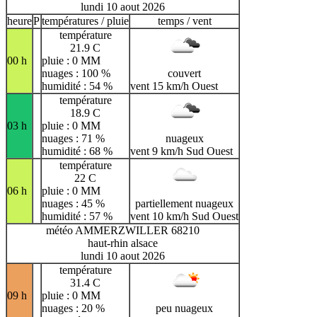
lundi 10 aout 2026
heure
P
températures / pluie
temps / vent
température
21.9 C
00 h
pluie : 0 MM
nuages : 100 %
couvert
humidité : 54 %
vent 15 km/h Ouest
température
18.9 C
03 h
pluie : 0 MM
nuages : 71 %
nuageux
humidité : 68 %
vent 9 km/h Sud Ouest
température
22 C
06 h
pluie : 0 MM
nuages : 45 %
partiellement nuageux
humidité : 57 %
vent 10 km/h Sud Ouest
météo AMMERZWILLER 68210
haut-rhin alsace
lundi 10 aout 2026
température
31.4 C
09 h
pluie : 0 MM
nuages : 20 %
peu nuageux