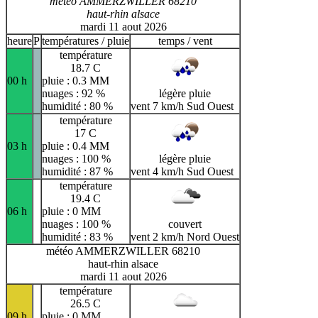
météo AMMERZWILLER 68210
haut-rhin alsace
mardi 11 aout 2026
heure
P
températures / pluie
temps / vent
température
18.7 C
00 h
pluie : 0.3 MM
nuages : 92 %
légère pluie
humidité : 80 %
vent 7 km/h Sud Ouest
température
17 C
03 h
pluie : 0.4 MM
nuages : 100 %
légère pluie
humidité : 87 %
vent 4 km/h Sud Ouest
température
19.4 C
06 h
pluie : 0 MM
nuages : 100 %
couvert
humidité : 83 %
vent 2 km/h Nord Ouest
météo AMMERZWILLER 68210
haut-rhin alsace
mardi 11 aout 2026
température
26.5 C
09 h
pluie : 0 MM