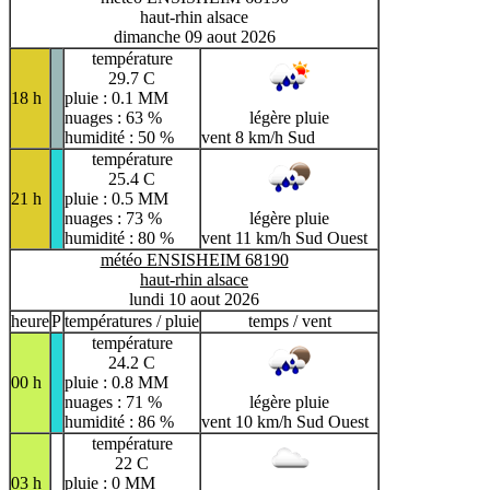
haut-rhin alsace
dimanche 09 aout 2026
température
29.7 C
18 h
pluie : 0.1 MM
nuages : 63 %
légère pluie
humidité : 50 %
vent 8 km/h Sud
température
25.4 C
21 h
pluie : 0.5 MM
nuages : 73 %
légère pluie
humidité : 80 %
vent 11 km/h Sud Ouest
météo ENSISHEIM 68190
haut-rhin alsace
lundi 10 aout 2026
heure
P
températures / pluie
temps / vent
température
24.2 C
00 h
pluie : 0.8 MM
nuages : 71 %
légère pluie
humidité : 86 %
vent 10 km/h Sud Ouest
température
22 C
03 h
pluie : 0 MM