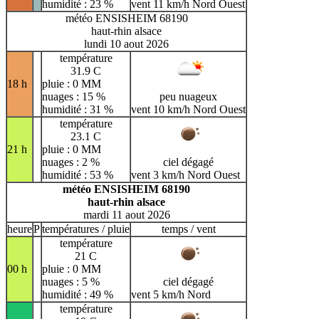
humidité : 23 %
vent 11 km/h Nord Ouest
météo ENSISHEIM 68190
haut-rhin alsace
lundi 10 aout 2026
température
31.9 C
18 h
pluie : 0 MM
nuages : 15 %
peu nuageux
humidité : 31 %
vent 10 km/h Nord Ouest
température
23.1 C
21 h
pluie : 0 MM
nuages : 2 %
ciel dégagé
humidité : 53 %
vent 3 km/h Nord Ouest
météo ENSISHEIM 68190
haut-rhin alsace
mardi 11 aout 2026
heure
P
températures / pluie
temps / vent
température
21 C
00 h
pluie : 0 MM
nuages : 5 %
ciel dégagé
humidité : 49 %
vent 5 km/h Nord
température