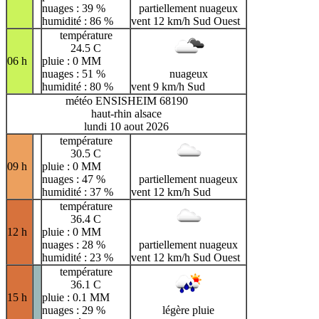
nuages : 39 %
partiellement nuageux
humidité : 86 %
vent 12 km/h Sud Ouest
température
24.5 C
06 h
pluie : 0 MM
nuages : 51 %
nuageux
humidité : 80 %
vent 9 km/h Sud
météo ENSISHEIM 68190
haut-rhin alsace
lundi 10 aout 2026
température
30.5 C
09 h
pluie : 0 MM
nuages : 47 %
partiellement nuageux
humidité : 37 %
vent 12 km/h Sud
température
36.4 C
12 h
pluie : 0 MM
nuages : 28 %
partiellement nuageux
humidité : 23 %
vent 12 km/h Sud Ouest
température
36.1 C
15 h
pluie : 0.1 MM
nuages : 29 %
légère pluie