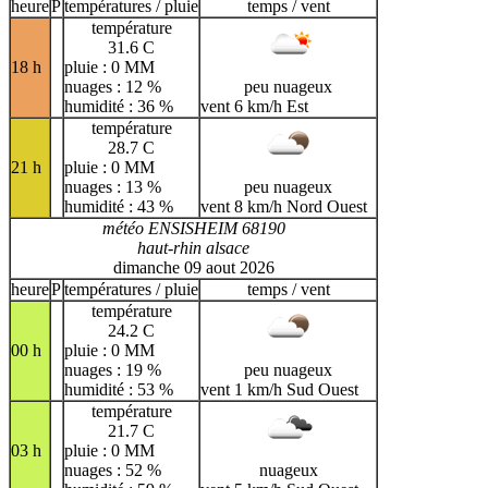
H
I
J
K
L
M
N
heure
P
températures / pluie
temps / vent
température
O
P
Q
R
S
T
U
31.6 C
18 h
pluie : 0 MM
V
W
X
Y
Z
nuages : 12 %
peu nuageux
humidité : 36 %
vent 6 km/h Est
température
28.7 C
21 h
pluie : 0 MM
nuages : 13 %
peu nuageux
humidité : 43 %
vent 8 km/h Nord Ouest
météo ENSISHEIM 68190
haut-rhin alsace
dimanche 09 aout 2026
heure
P
températures / pluie
temps / vent
température
24.2 C
00 h
pluie : 0 MM
nuages : 19 %
peu nuageux
humidité : 53 %
vent 1 km/h Sud Ouest
température
21.7 C
03 h
pluie : 0 MM
nuages : 52 %
nuageux