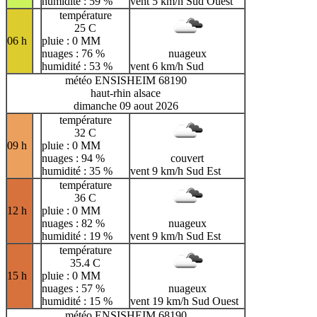
humidité : 59 %
vent 5 km/h Sud Ouest
température
25 C
06 h
pluie : 0 MM
nuages : 76 %
nuageux
humidité : 53 %
vent 6 km/h Sud
météo ENSISHEIM 68190
haut-rhin alsace
dimanche 09 aout 2026
température
32 C
09 h
pluie : 0 MM
nuages : 94 %
couvert
humidité : 35 %
vent 9 km/h Sud Est
température
36 C
12 h
pluie : 0 MM
nuages : 82 %
nuageux
humidité : 19 %
vent 9 km/h Sud Est
température
35.4 C
15 h
pluie : 0 MM
nuages : 57 %
nuageux
humidité : 15 %
vent 19 km/h Sud Ouest
météo ENSISHEIM 68190