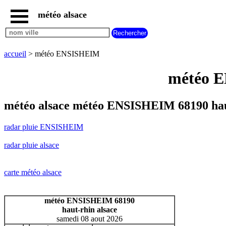
météo alsace
accueil
radar
pluie
accueil
> météo ENSISHEIM
ENSISHEIM
carte
météo E
météo
alsace
radar
météo alsace météo ENSISHEIM 68190 hau
pluie
alsace
radar pluie ENSISHEIM
carte
météo
radar pluie alsace
france
météo
villes
carte météo alsace
et
villages
commencant
météo ENSISHEIM 68190
par
haut-rhin alsace
A
B
C
D
E
F
G
samedi 08 aout 2026