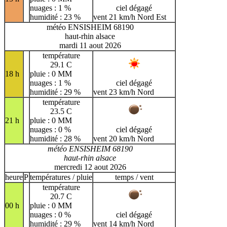
nuages : 1 %
ciel dégagé
humidité : 23 %
vent 21 km/h Nord Est
météo ENSISHEIM 68190
haut-rhin alsace
mardi 11 aout 2026
température
29.1 C
18 h
pluie : 0 MM
nuages : 1 %
ciel dégagé
humidité : 29 %
vent 23 km/h Nord
température
23.5 C
21 h
pluie : 0 MM
nuages : 0 %
ciel dégagé
humidité : 28 %
vent 20 km/h Nord
météo ENSISHEIM 68190
haut-rhin alsace
mercredi 12 aout 2026
heure
P
températures / pluie
temps / vent
température
20.7 C
00 h
pluie : 0 MM
nuages : 0 %
ciel dégagé
humidité : 29 %
vent 14 km/h Nord