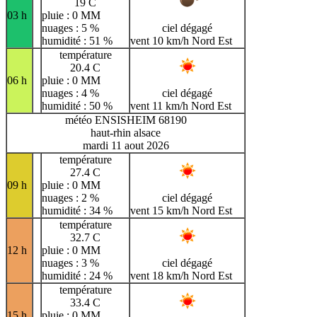
19 C
03 h
pluie : 0 MM
nuages : 5 %
ciel dégagé
humidité : 51 %
vent 10 km/h Nord Est
température
20.4 C
06 h
pluie : 0 MM
nuages : 4 %
ciel dégagé
humidité : 50 %
vent 11 km/h Nord Est
météo ENSISHEIM 68190
haut-rhin alsace
mardi 11 aout 2026
température
27.4 C
09 h
pluie : 0 MM
nuages : 2 %
ciel dégagé
humidité : 34 %
vent 15 km/h Nord Est
température
32.7 C
12 h
pluie : 0 MM
nuages : 3 %
ciel dégagé
humidité : 24 %
vent 18 km/h Nord Est
température
33.4 C
15 h
pluie : 0 MM