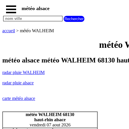
météo alsace
accueil
radar
pluie
accueil
> météo WALHEIM
WALHEIM
carte
météo 
météo
alsace
radar
météo alsace météo WALHEIM 68130 haut
pluie
alsace
radar pluie WALHEIM
carte
météo
radar pluie alsace
france
météo
villes
carte météo alsace
et
villages
commencant
météo WALHEIM 68130
par
haut-rhin alsace
A
B
C
D
E
F
G
vendredi 07 aout 2026