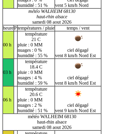
humidité : 51 %
vent 5 km/h Nord
météo WALHEIM 68130
haut-rhin alsace
samedi 08 aout 2026
heure
P
températures / pluie
temps / vent
température
21 C
00 h
pluie : 0 MM
nuages : 0 %
ciel dégagé
humidité : 55 %
vent 8 km/h Nord Est
température
18.4 C
03 h
pluie : 0 MM
nuages : 4 %
ciel dégagé
humidité : 59 %
vent 8 km/h Nord Est
température
20.6 C
06 h
pluie : 0 MM
nuages : 2 %
ciel dégagé
humidité : 51 %
vent 9 km/h Nord Est
météo WALHEIM 68130
haut-rhin alsace
samedi 08 aout 2026
température