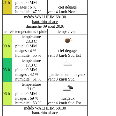
21 h
pluie : 0 MM
nuages : 6 %
ciel dégagé
humidité : 47 %
vent 4 km/h Nord
météo WALHEIM 68130
haut-rhin alsace
dimanche 09 aout 2026
heure
P
températures / pluie
temps / vent
température
23.3 C
00 h
pluie : 0 MM
nuages : 4 %
ciel dégagé
humidité : 55 %
vent 3 km/h Sud Est
température
17.3 C
03 h
pluie : 0 MM
nuages : 42 %
partiellement nuageux
humidité : 61 %
vent 3 km/h Sud
température
21 C
06 h
pluie : 0 MM
nuages : 69 %
nuageux
humidité : 53 %
vent 4 km/h Sud Est
météo WALHEIM 68130
haut-rhin alsace