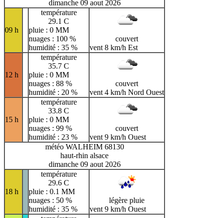
dimanche 09 aout 2026
température
29.1 C
09 h
pluie : 0 MM
nuages : 100 %
couvert
humidité : 35 %
vent 8 km/h Est
température
35.7 C
12 h
pluie : 0 MM
nuages : 88 %
couvert
humidité : 20 %
vent 4 km/h Nord Ouest
température
33.8 C
15 h
pluie : 0 MM
nuages : 99 %
couvert
humidité : 23 %
vent 9 km/h Ouest
météo WALHEIM 68130
haut-rhin alsace
dimanche 09 aout 2026
température
29.6 C
18 h
pluie : 0.1 MM
nuages : 50 %
légère pluie
humidité : 35 %
vent 9 km/h Ouest