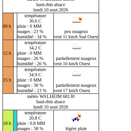
haut-rhin alsace
lundi 10 aout 2026
température
30.6 C
09 h
pluie : 0 MM
nuages : 23 %
peu nuageux
humidité : 34 %
vent 11 km/h Sud Ouest
température
34.2 C
12 h
pluie : 0 MM
nuages : 26 %
partiellement nuageux
humidité : 26 %
vent 16 km/h Ouest
température
34.9 C
15 h
pluie : 0 MM
nuages : 30 %
partiellement nuageux
humidité : 23 %
vent 17 km/h Ouest
météo WALHEIM 68130
haut-rhin alsace
lundi 10 aout 2026
température
20.8 C
18 h
pluie : 0.8 MM
nuages : 58 %
légère pluie