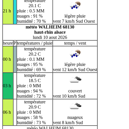
température
20.1 C
21 h
pluie : 0.5 MM
nuages : 91 %
légère pluie
humidité : 70 %
vent 7 km/h Sud Ouest
météo WALHEIM 68130
haut-rhin alsace
lundi 10 aout 2026
heure
P
températures / pluie
temps / vent
température
20.2 C
00 h
pluie : 0.1 MM
nuages : 95 %
légère pluie
humidité : 69 %
vent 12 km/h Sud Ouest
température
18.5 C
03 h
pluie : 0 MM
nuages : 94 %
couvert
humidité : 72 %
vent 10 km/h Sud
température
20.9 C
06 h
pluie : 0 MM
nuages : 58 %
nuageux
humidité : 73 %
vent 8 km/h Sud
météo WALHEIM 68130