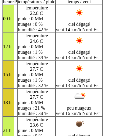
H
I
J
K
L
M
N
heure
P
températures / pluie
temps / vent
température
O
P
Q
R
S
T
U
22.8 C
09 h
pluie : 0 MM
V
W
X
Y
Z
nuages : 0 %
ciel dégagé
humidité : 42 %
vent 14 km/h Nord Est
température
24.6 C
12 h
pluie : 0 MM
nuages : 1 %
ciel dégagé
humidité : 39 %
vent 13 km/h Nord Est
température
27.7 C
15 h
pluie : 0 MM
nuages : 1 %
ciel dégagé
humidité : 32 %
vent 13 km/h Nord Est
température
27.7 C
18 h
pluie : 0 MM
nuages : 21 %
peu nuageux
humidité : 34 %
vent 16 km/h Nord Est
température
23.6 C
21 h
pluie : 0 MM
nuages : 0 %
ciel dégagé