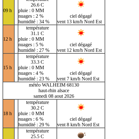
26.6 C
09 h
pluie : 0 MM
nuages : 2 %
ciel dégagé
humidité : 34 %
vent 13 km/h Nord Est
température
31.1 C
12 h
pluie : 0 MM
nuages : 5 %
ciel dégagé
humidité : 27 %
vent 12 km/h Nord Est
température
33.3 C
15 h
pluie : 0 MM
nuages : 4 %
ciel dégagé
humidité : 23 %
vent 7 km/h Nord Est
météo WALHEIM 68130
haut-rhin alsace
samedi 08 aout 2026
température
30.2 C
18 h
pluie : 0 MM
nuages : 6 %
ciel dégagé
humidité : 29 %
vent 8 km/h Nord Est
température
25.5 C