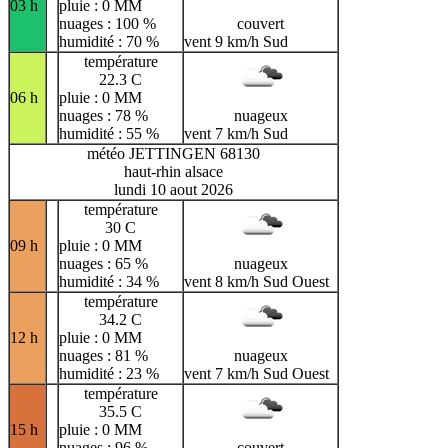
03 h
pluie : 0 MM
nuages : 100 %
couvert
humidité : 70 %
vent 9 km/h Sud
température
22.3 C
06 h
pluie : 0 MM
nuages : 78 %
nuageux
humidité : 55 %
vent 7 km/h Sud
météo JETTINGEN 68130
haut-rhin alsace
lundi 10 aout 2026
température
30 C
09 h
pluie : 0 MM
nuages : 65 %
nuageux
humidité : 34 %
vent 8 km/h Sud Ouest
température
34.2 C
12 h
pluie : 0 MM
nuages : 81 %
nuageux
humidité : 23 %
vent 7 km/h Sud Ouest
température
35.5 C
15 h
pluie : 0 MM
nuages : 96 %
couvert