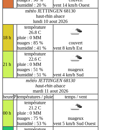
humidité : 20 %
vent 14 km/h Ouest
météo JETTINGEN 68130
haut-rhin alsace
lundi 10 aout 2026
température
26.8 C
18 h
pluie : 0 MM
nuages : 85 %
couvert
humidité : 41 %
vent 8 km/h Est
température
22.6 C
21 h
pluie : 0 MM
nuages : 51 %
nuageux
humidité : 51 %
vent 4 km/h Sud
météo JETTINGEN 68130
haut-rhin alsace
mardi 11 aout 2026
heure
P
températures / pluie
temps / vent
température
21.2 C
00 h
pluie : 0 MM
nuages : 75 %
nuageux
humidité : 53 %
vent 5 km/h Sud Ouest
température