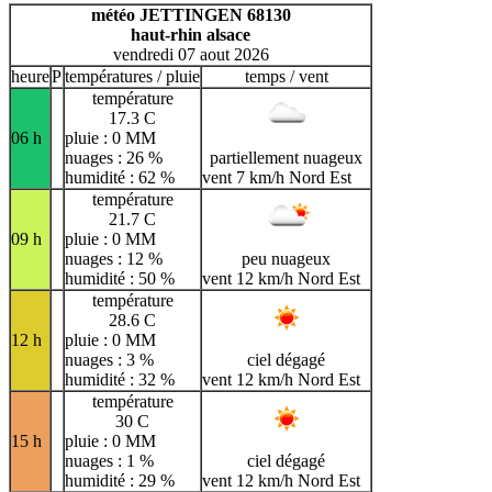
H
I
J
K
L
M
N
météo JETTINGEN 68130
haut-rhin alsace
O
P
Q
R
S
T
U
vendredi 07 aout 2026
V
W
X
Y
Z
heure
P
températures / pluie
temps / vent
température
17.3 C
06 h
pluie : 0 MM
nuages : 26 %
partiellement nuageux
humidité : 62 %
vent 7 km/h Nord Est
température
21.7 C
09 h
pluie : 0 MM
nuages : 12 %
peu nuageux
humidité : 50 %
vent 12 km/h Nord Est
température
28.6 C
12 h
pluie : 0 MM
nuages : 3 %
ciel dégagé
humidité : 32 %
vent 12 km/h Nord Est
température
30 C
15 h
pluie : 0 MM
nuages : 1 %
ciel dégagé
humidité : 29 %
vent 12 km/h Nord Est