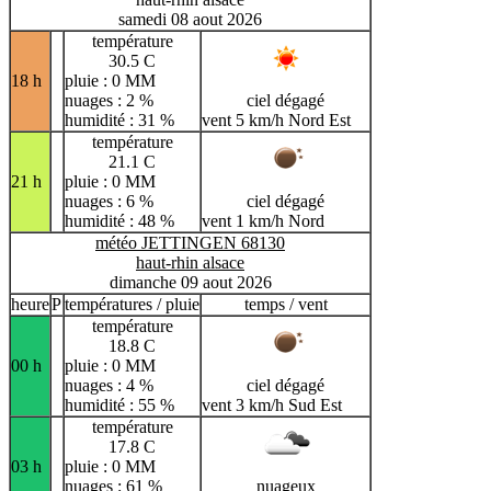
samedi 08 aout 2026
température
30.5 C
18 h
pluie : 0 MM
nuages : 2 %
ciel dégagé
humidité : 31 %
vent 5 km/h Nord Est
température
21.1 C
21 h
pluie : 0 MM
nuages : 6 %
ciel dégagé
humidité : 48 %
vent 1 km/h Nord
météo JETTINGEN 68130
haut-rhin alsace
dimanche 09 aout 2026
heure
P
températures / pluie
temps / vent
température
18.8 C
00 h
pluie : 0 MM
nuages : 4 %
ciel dégagé
humidité : 55 %
vent 3 km/h Sud Est
température
17.8 C
03 h
pluie : 0 MM
nuages : 61 %
nuageux