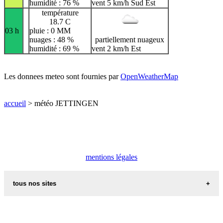
humidité : 76 %
vent 5 km/h Sud Est
température
18.7 C
03 h
pluie : 0 MM
nuages : 48 %
partiellement nuageux
humidité : 69 %
vent 2 km/h Est
Les donnees meteo sont fournies par
OpenWeatherMap
accueil
> météo JETTINGEN
mentions légales
tous nos sites
commune de france