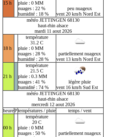
15 h
pluie : 0 MM
nuages : 22 %
peu nuageux
humidité : 18 %
vent 20 km/h Nord Est
météo JETTINGEN 68130
haut-rhin alsace
mardi 11 aout 2026
température
31.2 C
18 h
pluie : 0 MM
nuages : 28 %
partiellement nuageux
humidité : 28 %
vent 13 km/h Nord Est
température
21.5 C
21 h
pluie : 0.3 MM
nuages : 41 %
légère pluie
humidité : 74 %
vent 16 km/h Sud Est
météo JETTINGEN 68130
haut-rhin alsace
mercredi 12 aout 2026
heure
P
températures / pluie
temps / vent
température
20 C
00 h
pluie : 0 MM
nuages : 50 %
partiellement nuageux