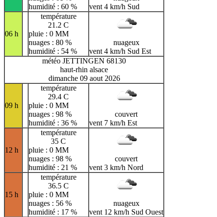
humidité : 60 %
vent 4 km/h Sud
température
21.2 C
06 h
pluie : 0 MM
nuages : 80 %
nuageux
humidité : 54 %
vent 4 km/h Sud Est
météo JETTINGEN 68130
haut-rhin alsace
dimanche 09 aout 2026
température
29.4 C
09 h
pluie : 0 MM
nuages : 98 %
couvert
humidité : 36 %
vent 7 km/h Est
température
35 C
12 h
pluie : 0 MM
nuages : 98 %
couvert
humidité : 21 %
vent 3 km/h Nord
température
36.5 C
15 h
pluie : 0 MM
nuages : 56 %
nuageux
humidité : 17 %
vent 12 km/h Sud Ouest