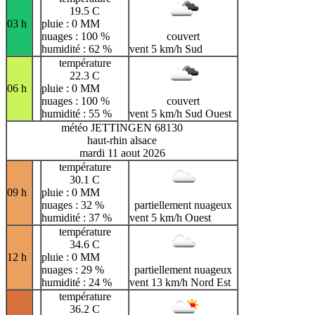
19.5 C
03 h
pluie : 0 MM
nuages : 100 %
couvert
humidité : 62 %
vent 5 km/h Sud
température
22.3 C
06 h
pluie : 0 MM
nuages : 100 %
couvert
humidité : 55 %
vent 5 km/h Sud Ouest
météo JETTINGEN 68130
haut-rhin alsace
mardi 11 aout 2026
température
30.1 C
09 h
pluie : 0 MM
nuages : 32 %
partiellement nuageux
humidité : 37 %
vent 5 km/h Ouest
température
34.6 C
12 h
pluie : 0 MM
nuages : 29 %
partiellement nuageux
humidité : 24 %
vent 13 km/h Nord Est
température
36.2 C