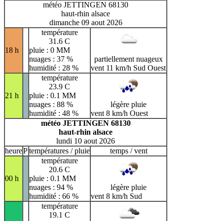
météo JETTINGEN 68130
haut-rhin alsace
dimanche 09 aout 2026
température
31.6 C
18 h
pluie : 0 MM
nuages : 37 %
partiellement nuageux
humidité : 28 %
vent 11 km/h Sud Ouest
température
23.9 C
21 h
pluie : 0.1 MM
nuages : 88 %
légère pluie
humidité : 48 %
vent 8 km/h Ouest
météo JETTINGEN 68130
haut-rhin alsace
lundi 10 aout 2026
heure
P
températures / pluie
temps / vent
température
20.6 C
00 h
pluie : 0.1 MM
nuages : 94 %
légère pluie
humidité : 66 %
vent 8 km/h Sud
température
19.1 C