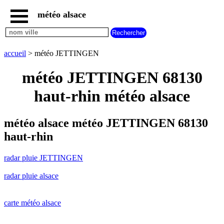
météo alsace
accueil
radar
pluie
accueil
> météo JETTINGEN
JETTINGEN
carte
météo JETTINGEN 68130
météo
alsace
haut-rhin météo alsace
radar
pluie
alsace
météo alsace météo JETTINGEN 68130
carte
haut-rhin
météo
france
radar pluie JETTINGEN
météo
villes
radar pluie alsace
et
villages
commencant
par
carte météo alsace
A
B
C
D
E
F
G