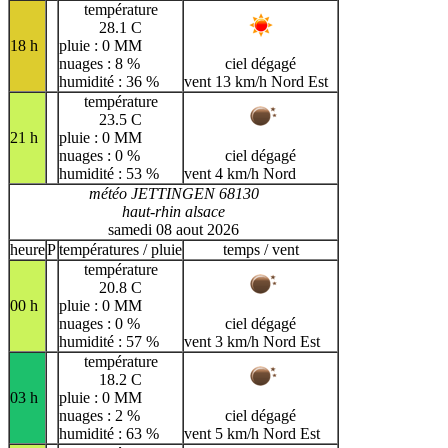
température
28.1 C
18 h
pluie : 0 MM
nuages : 8 %
ciel dégagé
humidité : 36 %
vent 13 km/h Nord Est
température
23.5 C
21 h
pluie : 0 MM
nuages : 0 %
ciel dégagé
humidité : 53 %
vent 4 km/h Nord
météo JETTINGEN 68130
haut-rhin alsace
samedi 08 aout 2026
heure
P
températures / pluie
temps / vent
température
20.8 C
00 h
pluie : 0 MM
nuages : 0 %
ciel dégagé
humidité : 57 %
vent 3 km/h Nord Est
température
18.2 C
03 h
pluie : 0 MM
nuages : 2 %
ciel dégagé
humidité : 63 %
vent 5 km/h Nord Est