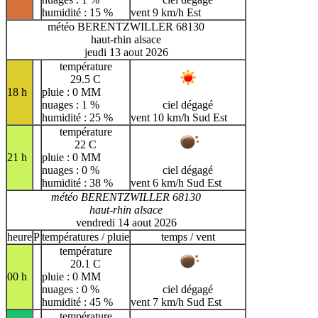
humidité : 15 %
vent 9 km/h Est
météo BERENTZWILLER 68130
haut-rhin alsace
jeudi 13 aout 2026
température
29.5 C
18 h
pluie : 0 MM
nuages : 1 %
ciel dégagé
humidité : 25 %
vent 10 km/h Sud Est
température
22 C
21 h
pluie : 0 MM
nuages : 0 %
ciel dégagé
humidité : 38 %
vent 6 km/h Sud Est
météo BERENTZWILLER 68130
haut-rhin alsace
vendredi 14 aout 2026
heure
P
températures / pluie
temps / vent
température
20.1 C
00 h
pluie : 0 MM
nuages : 0 %
ciel dégagé
humidité : 45 %
vent 7 km/h Sud Est
température