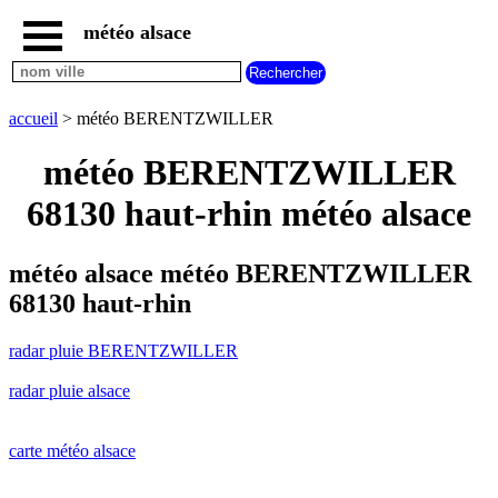
météo alsace
accueil
radar
pluie
accueil
> météo BERENTZWILLER
BERENTZWILLER
carte
météo BERENTZWILLER
météo
alsace
68130 haut-rhin météo alsace
radar
pluie
alsace
météo alsace météo BERENTZWILLER
carte
68130 haut-rhin
météo
france
radar pluie BERENTZWILLER
météo
villes
radar pluie alsace
et
villages
commencant
par
carte météo alsace
A
B
C
D
E
F
G