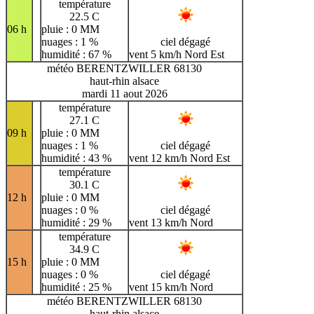
température
22.5 C
06 h
pluie : 0 MM
nuages : 1 %
ciel dégagé
humidité : 67 %
vent 5 km/h Nord Est
météo BERENTZWILLER 68130
haut-rhin alsace
mardi 11 aout 2026
température
27.1 C
09 h
pluie : 0 MM
nuages : 1 %
ciel dégagé
humidité : 43 %
vent 12 km/h Nord Est
température
30.1 C
12 h
pluie : 0 MM
nuages : 0 %
ciel dégagé
humidité : 29 %
vent 13 km/h Nord
température
34.9 C
15 h
pluie : 0 MM
nuages : 0 %
ciel dégagé
humidité : 25 %
vent 15 km/h Nord
météo BERENTZWILLER 68130
haut-rhin alsace