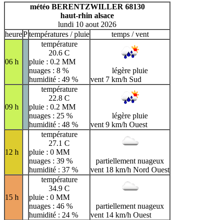
H
I
J
K
L
M
N
météo BERENTZWILLER 68130
haut-rhin alsace
O
P
Q
R
S
T
U
lundi 10 aout 2026
V
W
X
Y
Z
heure
P
températures / pluie
temps / vent
température
20.6 C
06 h
pluie : 0.2 MM
nuages : 8 %
légère pluie
humidité : 49 %
vent 7 km/h Sud
température
22.8 C
09 h
pluie : 0.2 MM
nuages : 25 %
légère pluie
humidité : 48 %
vent 9 km/h Ouest
température
27.1 C
12 h
pluie : 0 MM
nuages : 39 %
partiellement nuageux
humidité : 37 %
vent 18 km/h Nord Ouest
température
34.9 C
15 h
pluie : 0 MM
nuages : 46 %
partiellement nuageux
humidité : 24 %
vent 14 km/h Ouest