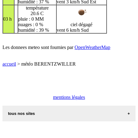
humidité : 37 %
vent 3 km/h Sud Est
température
20.6 C
03 h
pluie : 0 MM
nuages : 0 %
ciel dégagé
humidité : 39 %
vent 6 km/h Sud
Les donnees meteo sont fournies par
OpenWeatherMap
accueil
> météo BERENTZWILLER
mentions légales
tous nos sites
commune de france