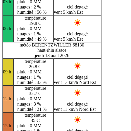
03 h
pluie : 0 MM
nuages : 2 %
ciel dégagé
humidité : 56 %
vent 5 km/h Est
température
19.8 C
06 h
pluie : 0 MM
nuages : 1 %
ciel dégagé
humidité : 49 %
vent 5 km/h Est
météo BERENTZWILLER 68130
haut-rhin alsace
jeudi 13 aout 2026
température
26.8 C
09 h
pluie : 0 MM
nuages : 1 %
ciel dégagé
humidité : 33 %
vent 13 km/h Nord Est
température
32.7 C
12 h
pluie : 0 MM
nuages : 3 %
ciel dégagé
humidité : 21 %
vent 11 km/h Nord Est
température
35 C
15 h
pluie : 0 MM
nuages : 1 %
ciel dégagé