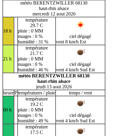
météo BERENTZWILLER 68130
haut-rhin alsace
mercredi 12 aout 2026
température
29.7 C
18 h
pluie : 0 MM
nuages : 0 %
ciel dégagé
humidité : 31 %
vent 8 km/h Est
température
21.7 C
21 h
pluie : 0 MM
nuages : 0 %
ciel dégagé
humidité : 46 %
vent 4 km/h Sud Est
météo BERENTZWILLER 68130
haut-rhin alsace
jeudi 13 aout 2026
heure
P
températures / pluie
temps / vent
température
19.2 C
00 h
pluie : 0 MM
nuages : 0 %
ciel dégagé
humidité : 49 %
vent 4 km/h Sud Est
température
17.5 C