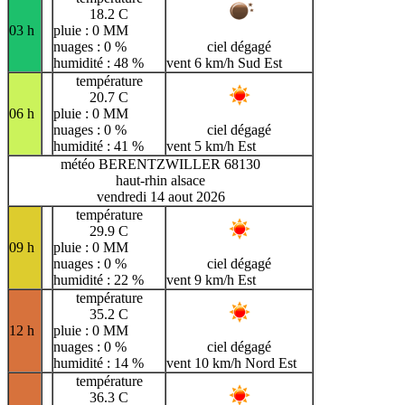
18.2 C
03 h
pluie : 0 MM
nuages : 0 %
ciel dégagé
humidité : 48 %
vent 6 km/h Sud Est
température
20.7 C
06 h
pluie : 0 MM
nuages : 0 %
ciel dégagé
humidité : 41 %
vent 5 km/h Est
météo BERENTZWILLER 68130
haut-rhin alsace
vendredi 14 aout 2026
température
29.9 C
09 h
pluie : 0 MM
nuages : 0 %
ciel dégagé
humidité : 22 %
vent 9 km/h Est
température
35.2 C
12 h
pluie : 0 MM
nuages : 0 %
ciel dégagé
humidité : 14 %
vent 10 km/h Nord Est
température
36.3 C