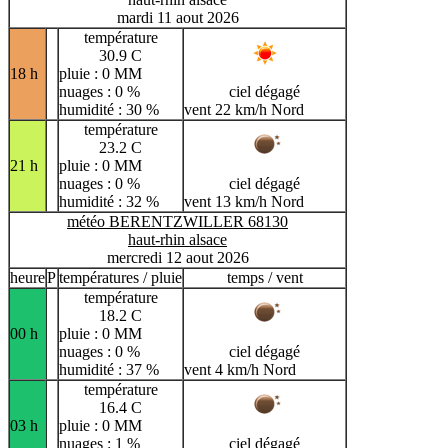
mardi 11 aout 2026
température
30.9 C
18 h
pluie : 0 MM
nuages : 0 %
ciel dégagé
humidité : 30 %
vent 22 km/h Nord
température
23.2 C
21 h
pluie : 0 MM
nuages : 0 %
ciel dégagé
humidité : 32 %
vent 13 km/h Nord
météo BERENTZWILLER 68130
haut-rhin alsace
mercredi 12 aout 2026
heure
P
températures / pluie
temps / vent
température
18.2 C
00 h
pluie : 0 MM
nuages : 0 %
ciel dégagé
humidité : 37 %
vent 4 km/h Nord
température
16.4 C
03 h
pluie : 0 MM
nuages : 1 %
ciel dégagé