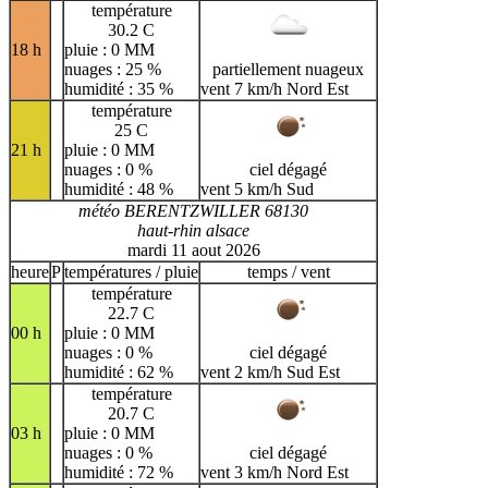
température
30.2 C
18 h
pluie : 0 MM
nuages : 25 %
partiellement nuageux
humidité : 35 %
vent 7 km/h Nord Est
température
25 C
21 h
pluie : 0 MM
nuages : 0 %
ciel dégagé
humidité : 48 %
vent 5 km/h Sud
météo BERENTZWILLER 68130
haut-rhin alsace
mardi 11 aout 2026
heure
P
températures / pluie
temps / vent
température
22.7 C
00 h
pluie : 0 MM
nuages : 0 %
ciel dégagé
humidité : 62 %
vent 2 km/h Sud Est
température
20.7 C
03 h
pluie : 0 MM
nuages : 0 %
ciel dégagé
humidité : 72 %
vent 3 km/h Nord Est