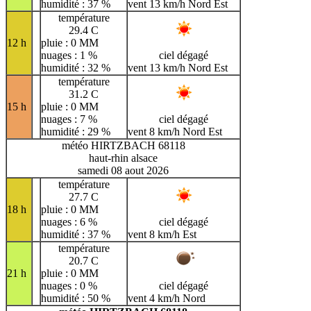
humidité : 37 %
vent 13 km/h Nord Est
température
29.4 C
12 h
pluie : 0 MM
nuages : 1 %
ciel dégagé
humidité : 32 %
vent 13 km/h Nord Est
température
31.2 C
15 h
pluie : 0 MM
nuages : 7 %
ciel dégagé
humidité : 29 %
vent 8 km/h Nord Est
météo HIRTZBACH 68118
haut-rhin alsace
samedi 08 aout 2026
température
27.7 C
18 h
pluie : 0 MM
nuages : 6 %
ciel dégagé
humidité : 37 %
vent 8 km/h Est
température
20.7 C
21 h
pluie : 0 MM
nuages : 0 %
ciel dégagé
humidité : 50 %
vent 4 km/h Nord