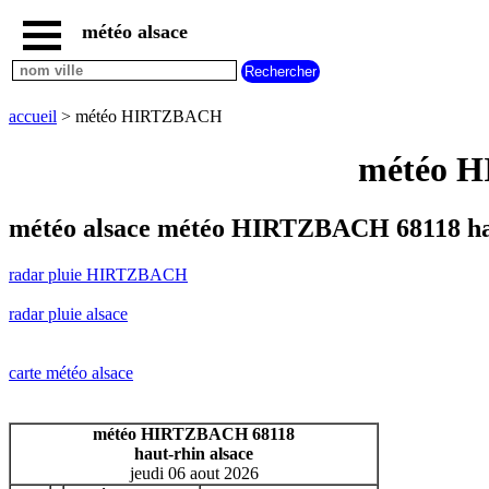
météo alsace
accueil
radar
pluie
accueil
> météo HIRTZBACH
HIRTZBACH
carte
météo H
météo
alsace
radar
météo alsace météo HIRTZBACH 68118 ha
pluie
alsace
radar pluie HIRTZBACH
carte
météo
radar pluie alsace
france
météo
villes
carte météo alsace
et
villages
commencant
météo HIRTZBACH 68118
par
haut-rhin alsace
A
B
C
D
E
F
G
jeudi 06 aout 2026