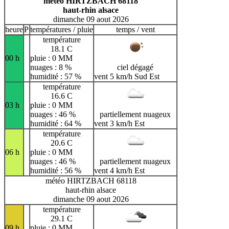
météo HIRTZBACH 68118
haut-rhin alsace
dimanche 09 aout 2026
heure
P
températures / pluie
temps / vent
température
18.1 C
00 h
pluie : 0 MM
nuages : 8 %
ciel dégagé
humidité : 57 %
vent 5 km/h Sud Est
température
16.6 C
03 h
pluie : 0 MM
nuages : 46 %
partiellement nuageux
humidité : 64 %
vent 3 km/h Est
température
20.6 C
06 h
pluie : 0 MM
nuages : 46 %
partiellement nuageux
humidité : 56 %
vent 4 km/h Est
météo HIRTZBACH 68118
haut-rhin alsace
dimanche 09 aout 2026
température
29.1 C
09 h
pluie : 0 MM