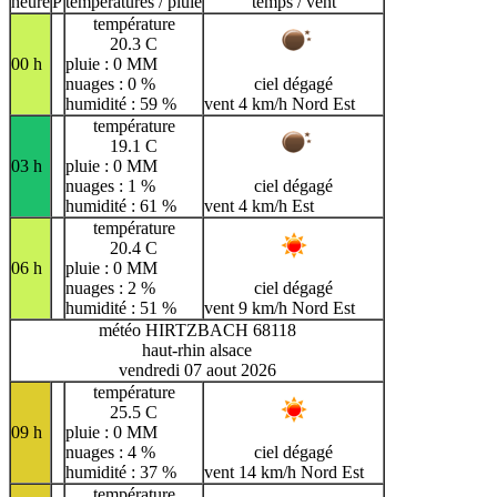
heure
P
températures / pluie
temps / vent
température
20.3 C
00 h
pluie : 0 MM
nuages : 0 %
ciel dégagé
humidité : 59 %
vent 4 km/h Nord Est
température
19.1 C
03 h
pluie : 0 MM
nuages : 1 %
ciel dégagé
humidité : 61 %
vent 4 km/h Est
température
20.4 C
06 h
pluie : 0 MM
nuages : 2 %
ciel dégagé
humidité : 51 %
vent 9 km/h Nord Est
météo HIRTZBACH 68118
haut-rhin alsace
vendredi 07 aout 2026
température
25.5 C
09 h
pluie : 0 MM
nuages : 4 %
ciel dégagé
humidité : 37 %
vent 14 km/h Nord Est
température