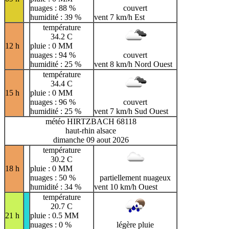
nuages : 88 %
couvert
humidité : 39 %
vent 7 km/h Est
température
34.2 C
12 h
pluie : 0 MM
nuages : 94 %
couvert
humidité : 25 %
vent 8 km/h Nord Ouest
température
34.4 C
15 h
pluie : 0 MM
nuages : 96 %
couvert
humidité : 25 %
vent 7 km/h Sud Ouest
météo HIRTZBACH 68118
haut-rhin alsace
dimanche 09 aout 2026
température
30.2 C
18 h
pluie : 0 MM
nuages : 50 %
partiellement nuageux
humidité : 34 %
vent 10 km/h Ouest
température
20.7 C
21 h
pluie : 0.5 MM
nuages : 0 %
légère pluie