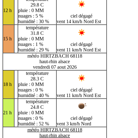
29.8 C
12 h
pluie : 0 MM
nuages : 5 %
ciel dégagé
humidité : 30 %
vent 14 km/h Nord Est
température
31.8 C
15 h
pluie : 0 MM
nuages : 1 %
ciel dégagé
humidité : 29 %
vent 11 km/h Nord Est
météo HIRTZBACH 68118
haut-rhin alsace
vendredi 07 aout 2026
température
28.3 C
18 h
pluie : 0 MM
nuages : 0 %
ciel dégagé
humidité : 40 %
vent 11 km/h Nord Est
température
24.8 C
21 h
pluie : 0 MM
nuages : 0 %
ciel dégagé
humidité : 52 %
vent 3 km/h Nord
météo HIRTZBACH 68118
haut-rhin alsace