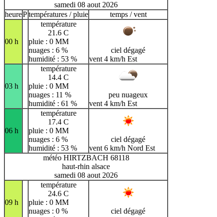
samedi 08 aout 2026
heure
P
températures / pluie
temps / vent
température
21.6 C
00 h
pluie : 0 MM
nuages : 6 %
ciel dégagé
humidité : 53 %
vent 4 km/h Est
température
14.4 C
03 h
pluie : 0 MM
nuages : 11 %
peu nuageux
humidité : 61 %
vent 4 km/h Est
température
17.4 C
06 h
pluie : 0 MM
nuages : 6 %
ciel dégagé
humidité : 53 %
vent 6 km/h Nord Est
météo HIRTZBACH 68118
haut-rhin alsace
samedi 08 aout 2026
température
24.6 C
09 h
pluie : 0 MM
nuages : 0 %
ciel dégagé