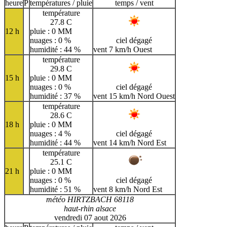
H
I
J
K
L
M
N
heure
P
températures / pluie
temps / vent
température
O
P
Q
R
S
T
U
27.8 C
12 h
pluie : 0 MM
V
W
X
Y
Z
nuages : 0 %
ciel dégagé
humidité : 44 %
vent 7 km/h Ouest
température
29.8 C
15 h
pluie : 0 MM
nuages : 0 %
ciel dégagé
humidité : 37 %
vent 15 km/h Nord Ouest
température
28.6 C
18 h
pluie : 0 MM
nuages : 4 %
ciel dégagé
humidité : 44 %
vent 14 km/h Nord Est
température
25.1 C
21 h
pluie : 0 MM
nuages : 0 %
ciel dégagé
humidité : 51 %
vent 8 km/h Nord Est
météo HIRTZBACH 68118
haut-rhin alsace
vendredi 07 aout 2026