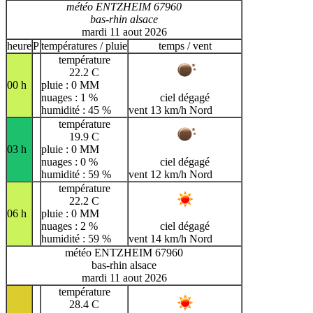
météo ENTZHEIM 67960
bas-rhin alsace
mardi 11 aout 2026
heure
P
températures / pluie
temps / vent
température
22.2 C
00 h
pluie : 0 MM
nuages : 1 %
ciel dégagé
humidité : 45 %
vent 13 km/h Nord
température
19.9 C
03 h
pluie : 0 MM
nuages : 0 %
ciel dégagé
humidité : 59 %
vent 12 km/h Nord
température
22.2 C
06 h
pluie : 0 MM
nuages : 2 %
ciel dégagé
humidité : 59 %
vent 14 km/h Nord
météo ENTZHEIM 67960
bas-rhin alsace
mardi 11 aout 2026
température
28.4 C