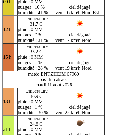
09 h
pluie : 0 MM
nuages : 10 %
ciel dégagé
humidité : 41 %
vent 16 km/h Nord Est
température
31.7 C
12 h
pluie : 0 MM
nuages : 7 %
ciel dégagé
humidité : 31 %
vent 17 km/h Nord
température
35.2 C
15 h
pluie : 0 MM
nuages : 1 %
ciel dégagé
humidité : 28 %
vent 19 km/h Nord
météo ENTZHEIM 67960
bas-rhin alsace
mardi 11 aout 2026
température
30.9 C
18 h
pluie : 0 MM
nuages : 1 %
ciel dégagé
humidité : 30 %
vent 22 km/h Nord
température
24.8 C
21 h
pluie : 0 MM
nuages : 0 %
ciel dégagé