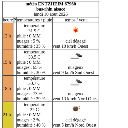
H
I
J
K
L
M
N
météo ENTZHEIM 67960
bas-rhin alsace
O
P
Q
R
S
T
U
lundi 10 aout 2026
V
W
X
Y
Z
heure
P
températures / pluie
temps / vent
température
31.9 C
12 h
pluie : 0 MM
nuages : 5 %
ciel dégagé
humidité : 35 %
vent 10 km/h Ouest
température
33.5 C
15 h
pluie : 0 MM
nuages : 65 %
nuageux
humidité : 30 %
vent 9 km/h Sud Ouest
température
30.7 C
18 h
pluie : 0 MM
nuages : 73 %
nuageux
humidité : 29 %
vent 13 km/h Nord Ouest
température
25 C
21 h
pluie : 0 MM
nuages : 2 %
ciel dégagé
humidité : 40 %
vent 5 km/h Nord Ouest