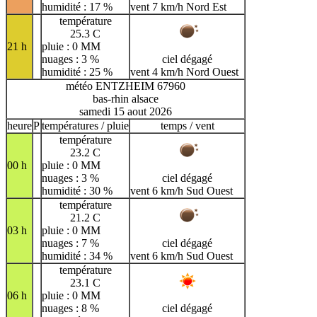
humidité : 17 %
vent 7 km/h Nord Est
température
25.3 C
21 h
pluie : 0 MM
nuages : 3 %
ciel dégagé
humidité : 25 %
vent 4 km/h Nord Ouest
météo ENTZHEIM 67960
bas-rhin alsace
samedi 15 aout 2026
heure
P
températures / pluie
temps / vent
température
23.2 C
00 h
pluie : 0 MM
nuages : 3 %
ciel dégagé
humidité : 30 %
vent 6 km/h Sud Ouest
température
21.2 C
03 h
pluie : 0 MM
nuages : 7 %
ciel dégagé
humidité : 34 %
vent 6 km/h Sud Ouest
température
23.1 C
06 h
pluie : 0 MM
nuages : 8 %
ciel dégagé