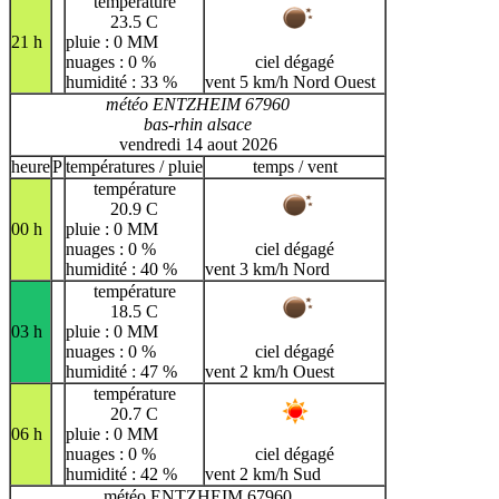
température
23.5 C
21 h
pluie : 0 MM
nuages : 0 %
ciel dégagé
humidité : 33 %
vent 5 km/h Nord Ouest
météo ENTZHEIM 67960
bas-rhin alsace
vendredi 14 aout 2026
heure
P
températures / pluie
temps / vent
température
20.9 C
00 h
pluie : 0 MM
nuages : 0 %
ciel dégagé
humidité : 40 %
vent 3 km/h Nord
température
18.5 C
03 h
pluie : 0 MM
nuages : 0 %
ciel dégagé
humidité : 47 %
vent 2 km/h Ouest
température
20.7 C
06 h
pluie : 0 MM
nuages : 0 %
ciel dégagé
humidité : 42 %
vent 2 km/h Sud
météo ENTZHEIM 67960