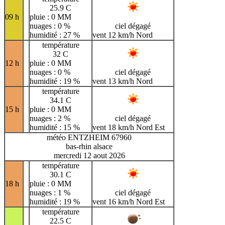
25.9 C
09 h
pluie : 0 MM
nuages : 0 %
ciel dégagé
humidité : 27 %
vent 12 km/h Nord
température
32 C
12 h
pluie : 0 MM
nuages : 0 %
ciel dégagé
humidité : 19 %
vent 13 km/h Nord
température
34.1 C
15 h
pluie : 0 MM
nuages : 2 %
ciel dégagé
humidité : 15 %
vent 18 km/h Nord Est
météo ENTZHEIM 67960
bas-rhin alsace
mercredi 12 aout 2026
température
30.1 C
18 h
pluie : 0 MM
nuages : 1 %
ciel dégagé
humidité : 19 %
vent 16 km/h Nord Est
température
22.5 C