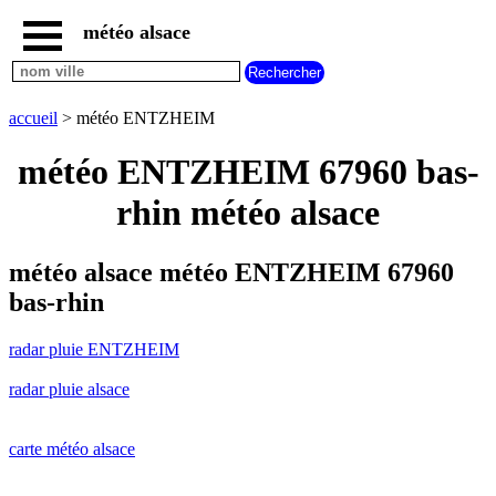
météo alsace
accueil
radar
pluie
accueil
> météo ENTZHEIM
ENTZHEIM
carte
météo ENTZHEIM 67960 bas-
météo
alsace
rhin météo alsace
radar
pluie
alsace
météo alsace météo ENTZHEIM 67960
carte
bas-rhin
météo
france
radar pluie ENTZHEIM
météo
villes
radar pluie alsace
et
villages
commencant
par
carte météo alsace
A
B
C
D
E
F
G