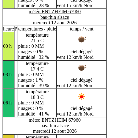
humidité : 28 %
vent 15 km/h Nord
météo ENTZHEIM 67960
bas-rhin alsace
mercredi 12 aout 2026
heure
P
températures / pluie
temps / vent
température
21.5 C
00 h
pluie : 0 MM
nuages : 0 %
ciel dégagé
humidité : 32 %
vent 12 km/h Nord
température
17.4 C
03 h
pluie : 0 MM
nuages : 1 %
ciel dégagé
humidité : 39 %
vent 12 km/h Nord
température
18.3 C
06 h
pluie : 0 MM
nuages : 0 %
ciel dégagé
humidité : 41 %
vent 12 km/h Nord
météo ENTZHEIM 67960
bas-rhin alsace
mercredi 12 aout 2026
température