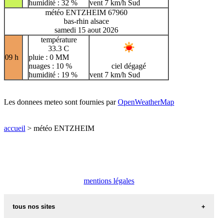
humidité : 32 %
vent 7 km/h Sud
météo ENTZHEIM 67960
bas-rhin alsace
samedi 15 aout 2026
température
33.3 C
09 h
pluie : 0 MM
nuages : 10 %
ciel dégagé
humidité : 19 %
vent 7 km/h Sud
Les donnees meteo sont fournies par
OpenWeatherMap
accueil
> météo ENTZHEIM
mentions légales
tous nos sites