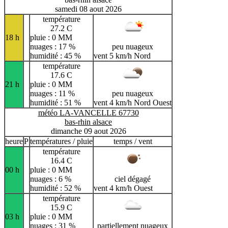
samedi 08 aout 2026
température
27.2 C
18 h
pluie : 0 MM
nuages : 17 %
peu nuageux
humidité : 45 %
vent 5 km/h Nord
température
17.6 C
21 h
pluie : 0 MM
nuages : 11 %
peu nuageux
humidité : 51 %
vent 4 km/h Nord Ouest
météo LA-VANCELLE 67730
bas-rhin alsace
dimanche 09 aout 2026
heure
P
températures / pluie
temps / vent
température
16.4 C
00 h
pluie : 0 MM
nuages : 6 %
ciel dégagé
humidité : 52 %
vent 4 km/h Ouest
température
15.9 C
03 h
pluie : 0 MM
nuages : 31 %
partiellement nuageux