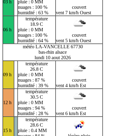
03 h
pluie : 0 MM
nuages : 100 %
couvert
humidité : 63 %
vent 7 km/h Ouest
température
18.9 C
06 h
pluie : 0 MM
nuages : 100 %
couvert
humidité : 64 %
vent 5 km/h Ouest
météo LA-VANCELLE 67730
bas-rhin alsace
lundi 10 aout 2026
température
26.8 C
09 h
pluie : 0 MM
nuages : 87 %
couvert
humidité : 39 %
vent 4 km/h Est
température
30.5 C
12 h
pluie : 0 MM
nuages : 94 %
couvert
humidité : 28 %
vent 6 km/h Est
température
28.6 C
15 h
pluie : 0.4 MM
nuages : 84 %
légère pluie