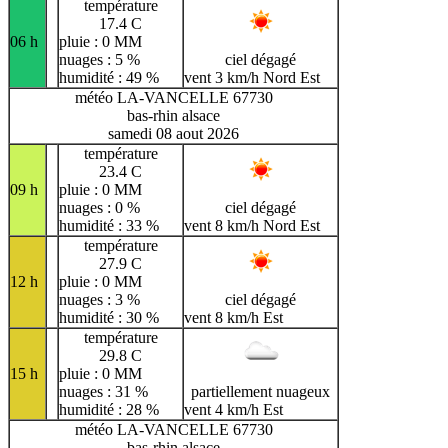
température
17.4 C
06 h
pluie : 0 MM
nuages : 5 %
ciel dégagé
humidité : 49 %
vent 3 km/h Nord Est
météo LA-VANCELLE 67730
bas-rhin alsace
samedi 08 aout 2026
température
23.4 C
09 h
pluie : 0 MM
nuages : 0 %
ciel dégagé
humidité : 33 %
vent 8 km/h Nord Est
température
27.9 C
12 h
pluie : 0 MM
nuages : 3 %
ciel dégagé
humidité : 30 %
vent 8 km/h Est
température
29.8 C
15 h
pluie : 0 MM
nuages : 31 %
partiellement nuageux
humidité : 28 %
vent 4 km/h Est
météo LA-VANCELLE 67730
bas-rhin alsace