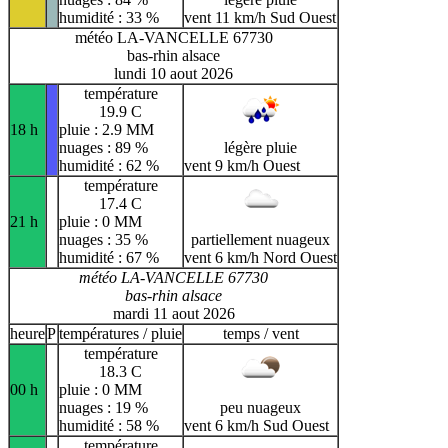
humidité : 33 %
vent 11 km/h Sud Ouest
météo LA-VANCELLE 67730
bas-rhin alsace
lundi 10 aout 2026
température
19.9 C
18 h
pluie : 2.9 MM
nuages : 89 %
légère pluie
humidité : 62 %
vent 9 km/h Ouest
température
17.4 C
21 h
pluie : 0 MM
nuages : 35 %
partiellement nuageux
humidité : 67 %
vent 6 km/h Nord Ouest
météo LA-VANCELLE 67730
bas-rhin alsace
mardi 11 aout 2026
heure
P
températures / pluie
temps / vent
température
18.3 C
00 h
pluie : 0 MM
nuages : 19 %
peu nuageux
humidité : 58 %
vent 6 km/h Sud Ouest
température