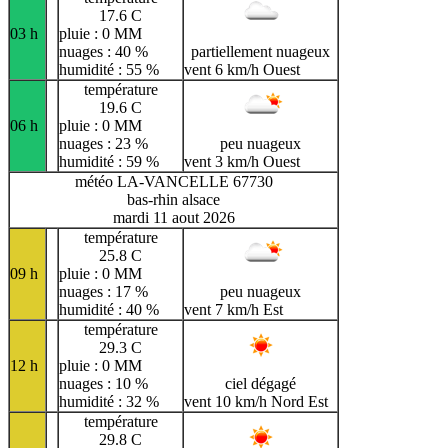
17.6 C
03 h
pluie : 0 MM
nuages : 40 %
partiellement nuageux
humidité : 55 %
vent 6 km/h Ouest
température
19.6 C
06 h
pluie : 0 MM
nuages : 23 %
peu nuageux
humidité : 59 %
vent 3 km/h Ouest
météo LA-VANCELLE 67730
bas-rhin alsace
mardi 11 aout 2026
température
25.8 C
09 h
pluie : 0 MM
nuages : 17 %
peu nuageux
humidité : 40 %
vent 7 km/h Est
température
29.3 C
12 h
pluie : 0 MM
nuages : 10 %
ciel dégagé
humidité : 32 %
vent 10 km/h Nord Est
température
29.8 C