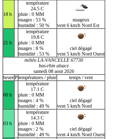
température
24.5 C
18 h
pluie : 0 MM
nuages : 53 %
nuageux
humidité : 50 %
vent 6 km/h Nord Est
température
19.8 C
21 h
pluie : 0 MM
nuages : 8 %
ciel dégagé
humidité : 53 %
vent 5 km/h Nord Ouest
météo LA-VANCELLE 67730
bas-rhin alsace
samedi 08 aout 2026
heure
P
températures / pluie
temps / vent
température
17.1 C
00 h
pluie : 0 MM
nuages : 4 %
ciel dégagé
humidité : 49 %
vent 5 km/h Nord
température
14.3 C
03 h
pluie : 0 MM
nuages : 2 %
ciel dégagé
humidité : 49 %
vent 4 km/h Nord Ouest