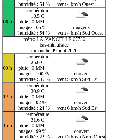
humidité : 54 %
vent 4 km/h Ouest
température
18.5 C
06 h
pluie : 0 MM
nuages : 66 %
nuageux
humidité : 54 %
vent 4 km/h Sud Ouest
météo LA-VANCELLE 67730
bas-rhin alsace
dimanche 09 aout 2026
température
25.9 C
09 h
pluie : 0 MM
nuages : 100 %
couvert
humidité : 35 %
vent 5 km/h Sud Est
température
30.9 C
12 h
pluie : 0 MM
nuages : 92 %
couvert
humidité : 24 %
vent 6 km/h Sud Est
température
31.6 C
15 h
pluie : 0 MM
nuages : 99 %
couvert
humidité : 23 %
vent 3 km/h Nord Ouest