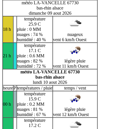
météo LA-VANCELLE 67730
bas-rhin alsace
dimanche 09 aout 2026
température
25.9 C
18 h
pluie : 0 MM
nuages : 74 %
nuageux
humidité : 40 %
vent 6 km/h Ouest
température
17.1 C
21 h
pluie : 0.6 MM
nuages : 82 %
légère pluie
humidité : 72 %
vent 11 km/h Ouest
météo LA-VANCELLE 67730
bas-rhin alsace
lundi 10 aout 2026
heure
P
températures / pluie
temps / vent
température
15.9 C
00 h
pluie : 0.2 MM
nuages : 81 %
légère pluie
humidité : 67 %
vent 12 km/h Ouest
température
17.2 C