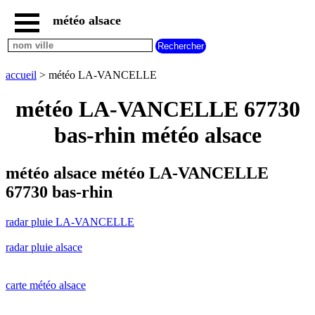
météo alsace
accueil
radar
pluie
accueil
> météo LA-VANCELLE
LA-
VANCELLE
météo LA-VANCELLE 67730
carte
météo
bas-rhin météo alsace
alsace
radar
pluie
météo alsace météo LA-VANCELLE
alsace
67730 bas-rhin
carte
météo
radar pluie LA-VANCELLE
france
météo
radar pluie alsace
villes
et
villages
commencant
carte météo alsace
par
A
B
C
D
E
F
G