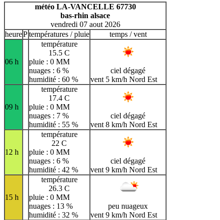
météo LA-VANCELLE 67730
H
I
J
K
L
M
N
bas-rhin alsace
vendredi 07 aout 2026
O
P
Q
R
S
T
U
heure
P
températures / pluie
temps / vent
V
W
X
Y
Z
température
15.5 C
06 h
pluie : 0 MM
nuages : 6 %
ciel dégagé
humidité : 60 %
vent 5 km/h Nord Est
température
17.4 C
09 h
pluie : 0 MM
nuages : 7 %
ciel dégagé
humidité : 55 %
vent 8 km/h Nord Est
température
22 C
12 h
pluie : 0 MM
nuages : 6 %
ciel dégagé
humidité : 42 %
vent 9 km/h Nord Est
température
26.3 C
15 h
pluie : 0 MM
nuages : 13 %
peu nuageux
humidité : 32 %
vent 9 km/h Nord Est