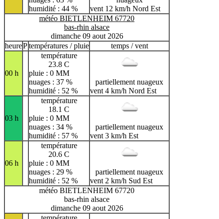
humidité : 44 %
vent 12 km/h Nord Est
météo BIETLENHEIM 67720
bas-rhin alsace
dimanche 09 aout 2026
heure
P
températures / pluie
temps / vent
température
23.8 C
00 h
pluie : 0 MM
nuages : 37 %
partiellement nuageux
humidité : 52 %
vent 4 km/h Nord Est
température
18.1 C
03 h
pluie : 0 MM
nuages : 34 %
partiellement nuageux
humidité : 57 %
vent 3 km/h Est
température
20.6 C
06 h
pluie : 0 MM
nuages : 29 %
partiellement nuageux
humidité : 52 %
vent 2 km/h Sud Est
météo BIETLENHEIM 67720
bas-rhin alsace
dimanche 09 aout 2026
température