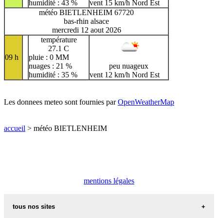
humidité : 43 %
vent 15 km/h Nord Est
météo BIETLENHEIM 67720
bas-rhin alsace
mercredi 12 aout 2026
température
27.1 C
09 h
pluie : 0 MM
nuages : 21 %
peu nuageux
humidité : 35 %
vent 12 km/h Nord Est
Les donnees meteo sont fournies par
OpenWeatherMap
accueil
> météo BIETLENHEIM
mentions légales
tous nos sites