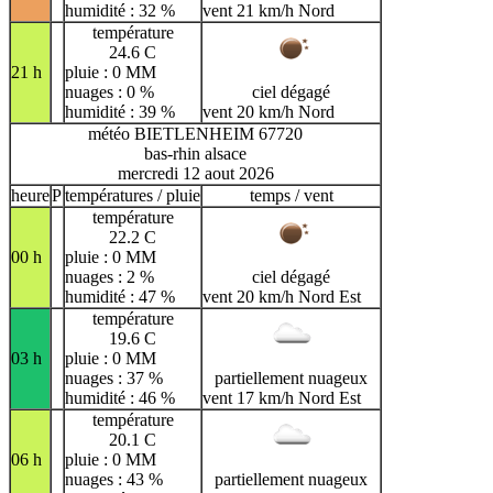
humidité : 32 %
vent 21 km/h Nord
température
24.6 C
21 h
pluie : 0 MM
nuages : 0 %
ciel dégagé
humidité : 39 %
vent 20 km/h Nord
météo BIETLENHEIM 67720
bas-rhin alsace
mercredi 12 aout 2026
heure
P
températures / pluie
temps / vent
température
22.2 C
00 h
pluie : 0 MM
nuages : 2 %
ciel dégagé
humidité : 47 %
vent 20 km/h Nord Est
température
19.6 C
03 h
pluie : 0 MM
nuages : 37 %
partiellement nuageux
humidité : 46 %
vent 17 km/h Nord Est
température
20.1 C
06 h
pluie : 0 MM
nuages : 43 %
partiellement nuageux