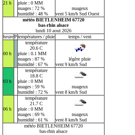
21 h
pluie : 0 MM
nuages : 72 %
nuageux
humidité : 48 %
vent 5 km/h Sud Ouest
météo BIETLENHEIM 67720
bas-rhin alsace
lundi 10 aout 2026
heure
P
températures / pluie
temps / vent
température
20.6 C
00 h
pluie : 0.1 MM
nuages : 87 %
légère pluie
humidité : 67 %
vent 9 km/h Sud
température
18.8 C
03 h
pluie : 0 MM
nuages : 59 %
nuageux
humidité : 72 %
vent 8 km/h Sud
température
21.7 C
06 h
pluie : 0 MM
nuages : 69 %
nuageux
humidité : 61 %
vent 8 km/h Sud
météo BIETLENHEIM 67720
bas-rhin alsace