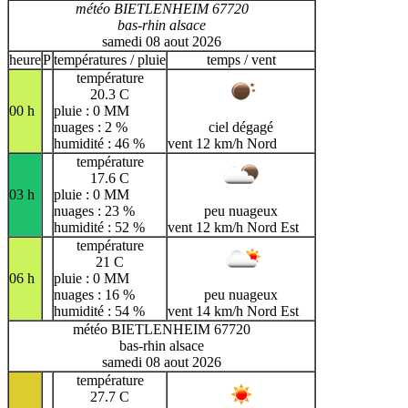
météo BIETLENHEIM 67720
bas-rhin alsace
samedi 08 aout 2026
heure
P
températures / pluie
temps / vent
température
20.3 C
00 h
pluie : 0 MM
nuages : 2 %
ciel dégagé
humidité : 46 %
vent 12 km/h Nord
température
17.6 C
03 h
pluie : 0 MM
nuages : 23 %
peu nuageux
humidité : 52 %
vent 12 km/h Nord Est
température
21 C
06 h
pluie : 0 MM
nuages : 16 %
peu nuageux
humidité : 54 %
vent 14 km/h Nord Est
météo BIETLENHEIM 67720
bas-rhin alsace
samedi 08 aout 2026
température
27.7 C