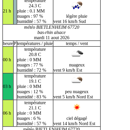
température
24.3 C
21 h
pluie : 0.1 MM
nuages : 97 %
légère pluie
humidité : 57 %
vent 16 km/h Sud
météo BIETLENHEIM 67720
bas-rhin alsace
mardi 11 aout 2026
heure
P
températures / pluie
temps / vent
température
20.8 C
00 h
pluie : 0 MM
nuages : 77 %
nuageux
humidité : 72 %
vent 9 km/h Est
température
19.1 C
03 h
pluie : 0 MM
nuages : 12 %
peu nuageux
humidité : 83 %
vent 5 km/h Nord Est
température
21.1 C
06 h
pluie : 0 MM
nuages : 6 %
ciel dégagé
humidité : 57 %
vent 14 km/h Nord Est
météo BIETLENHEIM 67720