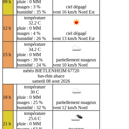
09 h
pluie : 0 MM
nuages : 3 %
ciel dégagé
humidité : 35 %
vent 16 km/h Nord Est
température
32.2 C
12 h
pluie : 0 MM
nuages : 4 %
ciel dégagé
humidité : 26 %
vent 13 km/h Nord Est
température
34.2 C
15 h
pluie : 0 MM
nuages : 39 %
partiellement nuageux
humidité : 24 %
vent 10 km/h Nord
météo BIETLENHEIM 67720
bas-rhin alsace
samedi 08 aout 2026
température
30 C
18 h
pluie : 0 MM
nuages : 25 %
partiellement nuageux
humidité : 32 %
vent 12 km/h Nord
température
25.6 C
21 h
pluie : 0 MM
nuages : 63 %
nuageux