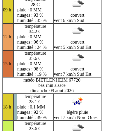
28 C
09 h
pluie : 0 MM
nuages : 93 %
couvert
humidité : 35 %
vent 6 km/h Sud
température
34.2 C
12 h
pluie : 0 MM
nuages : 96 %
couvert
humidité : 24 %
vent 5 km/h Sud Est
température
35.6 C
15 h
pluie : 0 MM
nuages : 98 %
couvert
humidité : 19 %
vent 7 km/h Sud Est
météo BIETLENHEIM 67720
bas-rhin alsace
dimanche 09 aout 2026
température
28.1 C
18 h
pluie : 0.1 MM
nuages : 92 %
légère pluie
humidité : 39 %
vent 7 km/h Nord Ouest
température
23.6 C