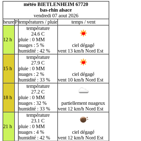
H
I
J
K
L
M
N
météo BIETLENHEIM 67720
bas-rhin alsace
O
P
Q
R
S
T
U
vendredi 07 aout 2026
V
W
X
Y
Z
heure
P
températures / pluie
temps / vent
température
24.6 C
12 h
pluie : 0 MM
nuages : 5 %
ciel dégagé
humidité : 42 %
vent 13 km/h Nord Est
température
27.9 C
15 h
pluie : 0 MM
nuages : 2 %
ciel dégagé
humidité : 33 %
vent 10 km/h Nord Est
température
27.2 C
18 h
pluie : 0 MM
nuages : 32 %
partiellement nuageux
humidité : 33 %
vent 12 km/h Nord Est
température
23.1 C
21 h
pluie : 0 MM
nuages : 4 %
ciel dégagé
humidité : 42 %
vent 12 km/h Nord Est