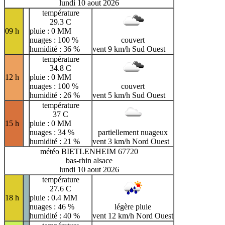
lundi 10 aout 2026
température
29.3 C
09 h
pluie : 0 MM
nuages : 100 %
couvert
humidité : 36 %
vent 9 km/h Sud Ouest
température
34.8 C
12 h
pluie : 0 MM
nuages : 100 %
couvert
humidité : 26 %
vent 5 km/h Sud Ouest
température
37 C
15 h
pluie : 0 MM
nuages : 34 %
partiellement nuageux
humidité : 21 %
vent 3 km/h Nord Ouest
météo BIETLENHEIM 67720
bas-rhin alsace
lundi 10 aout 2026
température
27.6 C
18 h
pluie : 0.4 MM
nuages : 46 %
légère pluie
humidité : 40 %
vent 12 km/h Nord Ouest