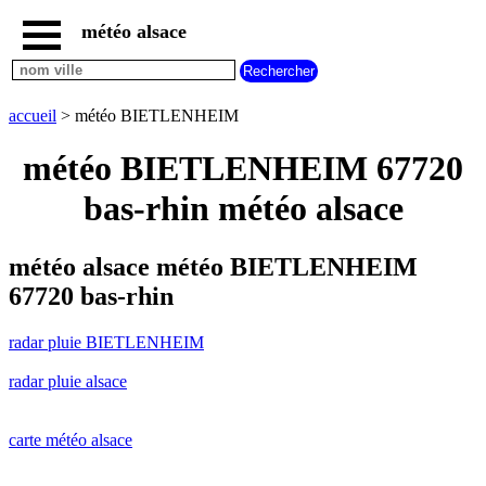
météo alsace
accueil
radar
pluie
accueil
> météo BIETLENHEIM
BIETLENHEIM
carte
météo BIETLENHEIM 67720
météo
alsace
bas-rhin météo alsace
radar
pluie
alsace
météo alsace météo BIETLENHEIM
carte
67720 bas-rhin
météo
france
radar pluie BIETLENHEIM
météo
villes
radar pluie alsace
et
villages
commencant
par
carte météo alsace
A
B
C
D
E
F
G