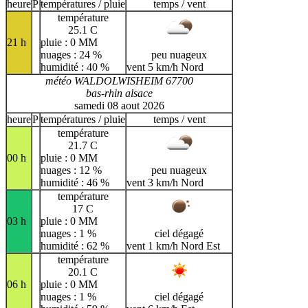
H
I
J
K
L
M
N
heure
P
températures / pluie
temps / vent
température
O
P
Q
R
S
T
U
25.1 C
21 h
pluie : 0 MM
V
W
X
Y
Z
nuages : 24 %
peu nuageux
humidité : 40 %
vent 5 km/h Nord
météo WALDOLWISHEIM 67700
bas-rhin alsace
samedi 08 aout 2026
heure
P
températures / pluie
temps / vent
température
21.7 C
00 h
pluie : 0 MM
nuages : 12 %
peu nuageux
humidité : 46 %
vent 3 km/h Nord
température
17 C
03 h
pluie : 0 MM
nuages : 1 %
ciel dégagé
humidité : 62 %
vent 1 km/h Nord Est
température
20.1 C
06 h
pluie : 0 MM
nuages : 1 %
ciel dégagé