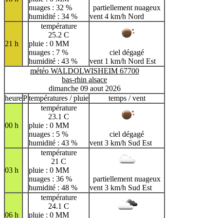
nuages : 32 %
partiellement nuageux
humidité : 34 %
vent 4 km/h Nord
température
25.2 C
21 h
pluie : 0 MM
nuages : 7 %
ciel dégagé
humidité : 43 %
vent 1 km/h Nord Est
météo WALDOLWISHEIM 67700
bas-rhin alsace
dimanche 09 aout 2026
heure
P
températures / pluie
temps / vent
température
23.1 C
00 h
pluie : 0 MM
nuages : 5 %
ciel dégagé
humidité : 43 %
vent 3 km/h Sud Est
température
21 C
03 h
pluie : 0 MM
nuages : 36 %
partiellement nuageux
humidité : 48 %
vent 3 km/h Sud Est
température
24.1 C
06 h
pluie : 0 MM