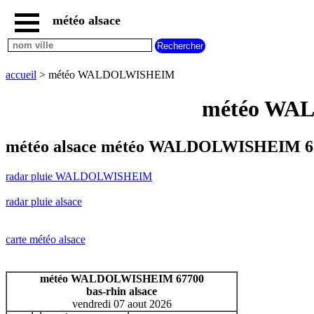
météo alsace
accueil
radar
pluie
accueil
> météo WALDOLWISHEIM
WALDOLWISHEIM
carte
météo WAL
météo
alsace
radar
météo alsace météo WALDOLWISHEIM 67
pluie
alsace
radar pluie WALDOLWISHEIM
carte
météo
radar pluie alsace
france
météo
villes
carte météo alsace
et
villages
commencant
météo WALDOLWISHEIM 67700
par
bas-rhin alsace
A
B
C
D
E
F
G
vendredi 07 aout 2026