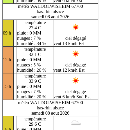
humidité : 59 %
vent 6 km/h Est
météo WALDOLWISHEIM 67700
bas-rhin alsace
samedi 08 aout 2026
température
27.4 C
09 h
pluie : 0 MM
nuages : 7 %
ciel dégagé
humidité : 34 %
vent 13 km/h Est
température
32.1 C
12 h
pluie : 0 MM
nuages : 5 %
ciel dégagé
humidité : 26 %
vent 12 km/h Est
température
33.9 C
15 h
pluie : 0 MM
nuages : 7 %
ciel dégagé
humidité : 20 %
vent 6 km/h Sud Est
météo WALDOLWISHEIM 67700
bas-rhin alsace
samedi 08 aout 2026
température
29.6 C
18 h
pluie : 0 MM