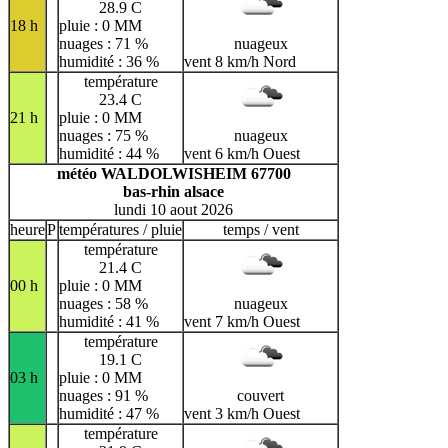
28.9 C
18 h
pluie : 0 MM
nuages : 71 %
nuageux
humidité : 36 %
vent 8 km/h Nord
température
23.4 C
21 h
pluie : 0 MM
nuages : 75 %
nuageux
humidité : 44 %
vent 6 km/h Ouest
météo WALDOLWISHEIM 67700
bas-rhin alsace
lundi 10 aout 2026
heure
P
températures / pluie
temps / vent
température
21.4 C
00 h
pluie : 0 MM
nuages : 58 %
nuageux
humidité : 41 %
vent 7 km/h Ouest
température
19.1 C
03 h
pluie : 0 MM
nuages : 91 %
couvert
humidité : 47 %
vent 3 km/h Ouest
température