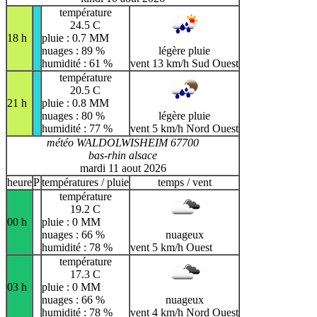
température
24.5 C
18 h
pluie : 0.7 MM
nuages : 89 %
légère pluie
humidité : 61 %
vent 13 km/h Sud Ouest
température
20.5 C
21 h
pluie : 0.8 MM
nuages : 80 %
légère pluie
humidité : 77 %
vent 5 km/h Nord Ouest
météo WALDOLWISHEIM 67700
bas-rhin alsace
mardi 11 aout 2026
heure
P
températures / pluie
temps / vent
température
19.2 C
00 h
pluie : 0 MM
nuages : 66 %
nuageux
humidité : 78 %
vent 5 km/h Ouest
température
17.3 C
03 h
pluie : 0 MM
nuages : 66 %
nuageux
humidité : 78 %
vent 4 km/h Nord Ouest