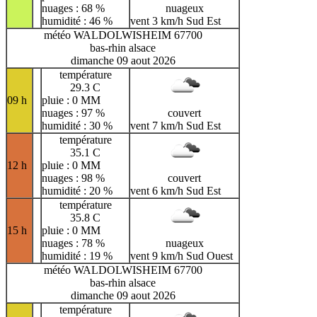
nuages : 68 %
nuageux
humidité : 46 %
vent 3 km/h Sud Est
météo WALDOLWISHEIM 67700
bas-rhin alsace
dimanche 09 aout 2026
température
29.3 C
09 h
pluie : 0 MM
nuages : 97 %
couvert
humidité : 30 %
vent 7 km/h Sud Est
température
35.1 C
12 h
pluie : 0 MM
nuages : 98 %
couvert
humidité : 20 %
vent 6 km/h Sud Est
température
35.8 C
15 h
pluie : 0 MM
nuages : 78 %
nuageux
humidité : 19 %
vent 9 km/h Sud Ouest
météo WALDOLWISHEIM 67700
bas-rhin alsace
dimanche 09 aout 2026
température