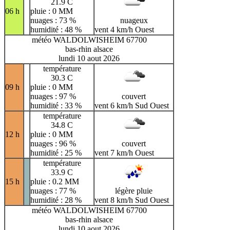
21.9 C
06 h
pluie : 0 MM
nuages : 73 %
nuageux
humidité : 48 %
vent 4 km/h Ouest
météo WALDOLWISHEIM 67700
bas-rhin alsace
lundi 10 aout 2026
température
30.3 C
09 h
pluie : 0 MM
nuages : 97 %
couvert
humidité : 33 %
vent 6 km/h Sud Ouest
température
34.8 C
12 h
pluie : 0 MM
nuages : 96 %
couvert
humidité : 25 %
vent 7 km/h Ouest
température
33.9 C
15 h
pluie : 0.2 MM
nuages : 77 %
légère pluie
humidité : 28 %
vent 8 km/h Sud Ouest
météo WALDOLWISHEIM 67700
bas-rhin alsace
lundi 10 aout 2026