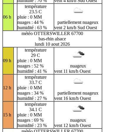
humidité : 70 %
vent 4 km/h Sud Ouest
température
23.5 C
06 h
pluie : 0 MM
nuages : 44 %
partiellement nuageux
humidité : 63 %
vent 2 km/h Sud Ouest
météo OTTERSWILLER 67700
bas-rhin alsace
lundi 10 aout 2026
température
29 C
09 h
pluie : 0 MM
nuages : 52 %
nuageux
humidité : 41 %
vent 11 km/h Ouest
température
33.7 C
12 h
pluie : 0 MM
nuages : 34 %
partiellement nuageux
humidité : 27 %
vent 16 km/h Ouest
température
34.1 C
15 h
pluie : 0 MM
nuages : 69 %
nuageux
humidité : 23 %
vent 12 km/h Ouest
météo OTTERSWILLER 67700