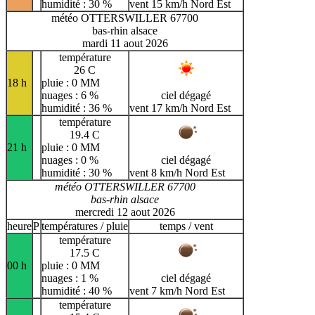
humidité : 30 %
vent 15 km/h Nord Est
météo OTTERSWILLER 67700
bas-rhin alsace
mardi 11 aout 2026
température
26 C
18 h
pluie : 0 MM
nuages : 6 %
ciel dégagé
humidité : 36 %
vent 17 km/h Nord Est
température
19.4 C
21 h
pluie : 0 MM
nuages : 0 %
ciel dégagé
humidité : 30 %
vent 8 km/h Nord Est
météo OTTERSWILLER 67700
bas-rhin alsace
mercredi 12 aout 2026
heure
P
températures / pluie
temps / vent
température
17.5 C
00 h
pluie : 0 MM
nuages : 1 %
ciel dégagé
humidité : 40 %
vent 7 km/h Nord Est
température