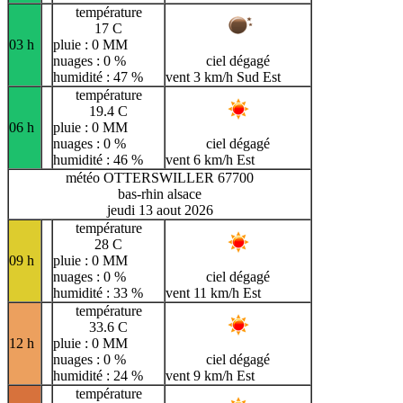
température
17 C
03 h
pluie : 0 MM
nuages : 0 %
ciel dégagé
humidité : 47 %
vent 3 km/h Sud Est
température
19.4 C
06 h
pluie : 0 MM
nuages : 0 %
ciel dégagé
humidité : 46 %
vent 6 km/h Est
météo OTTERSWILLER 67700
bas-rhin alsace
jeudi 13 aout 2026
température
28 C
09 h
pluie : 0 MM
nuages : 0 %
ciel dégagé
humidité : 33 %
vent 11 km/h Est
température
33.6 C
12 h
pluie : 0 MM
nuages : 0 %
ciel dégagé
humidité : 24 %
vent 9 km/h Est
température