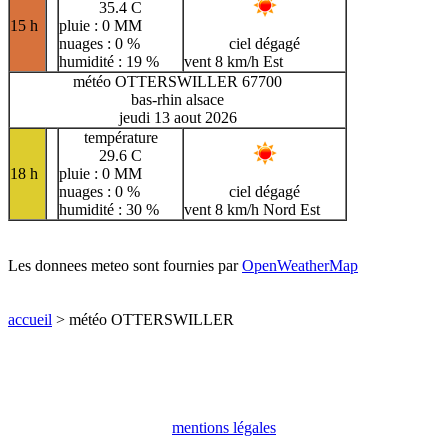
35.4 C
15 h
pluie : 0 MM
nuages : 0 %
ciel dégagé
humidité : 19 %
vent 8 km/h Est
météo OTTERSWILLER 67700
bas-rhin alsace
jeudi 13 aout 2026
température
29.6 C
18 h
pluie : 0 MM
nuages : 0 %
ciel dégagé
humidité : 30 %
vent 8 km/h Nord Est
Les donnees meteo sont fournies par
OpenWeatherMap
accueil
> météo OTTERSWILLER
mentions légales