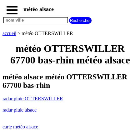
météo alsace
accueil
radar
pluie
accueil
> météo OTTERSWILLER
OTTERSWILLER
carte
météo OTTERSWILLER
météo
alsace
67700 bas-rhin météo alsace
radar
pluie
alsace
météo alsace météo OTTERSWILLER
carte
67700 bas-rhin
météo
france
radar pluie OTTERSWILLER
météo
villes
radar pluie alsace
et
villages
commencant
par
carte météo alsace
A
B
C
D
E
F
G