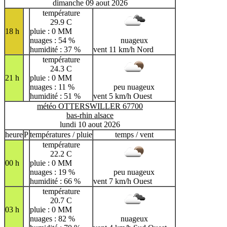
dimanche 09 aout 2026
température
29.9 C
18 h
pluie : 0 MM
nuages : 54 %
nuageux
humidité : 37 %
vent 11 km/h Nord
température
24.3 C
21 h
pluie : 0 MM
nuages : 11 %
peu nuageux
humidité : 51 %
vent 5 km/h Ouest
météo OTTERSWILLER 67700
bas-rhin alsace
lundi 10 aout 2026
heure
P
températures / pluie
temps / vent
température
22.2 C
00 h
pluie : 0 MM
nuages : 19 %
peu nuageux
humidité : 66 %
vent 7 km/h Ouest
température
20.7 C
03 h
pluie : 0 MM
nuages : 82 %
nuageux