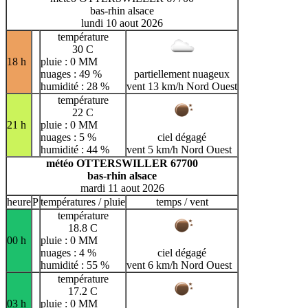
bas-rhin alsace
lundi 10 aout 2026
température
30 C
18 h
pluie : 0 MM
nuages : 49 %
partiellement nuageux
humidité : 28 %
vent 13 km/h Nord Ouest
température
22 C
21 h
pluie : 0 MM
nuages : 5 %
ciel dégagé
humidité : 44 %
vent 5 km/h Nord Ouest
météo OTTERSWILLER 67700
bas-rhin alsace
mardi 11 aout 2026
heure
P
températures / pluie
temps / vent
température
18.8 C
00 h
pluie : 0 MM
nuages : 4 %
ciel dégagé
humidité : 55 %
vent 6 km/h Nord Ouest
température
17.2 C
03 h
pluie : 0 MM