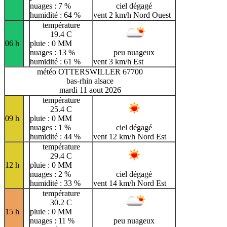
nuages : 7 %
ciel dégagé
humidité : 64 %
vent 2 km/h Nord Ouest
température
19.4 C
06 h
pluie : 0 MM
nuages : 13 %
peu nuageux
humidité : 61 %
vent 3 km/h Est
météo OTTERSWILLER 67700
bas-rhin alsace
mardi 11 aout 2026
température
25.4 C
09 h
pluie : 0 MM
nuages : 1 %
ciel dégagé
humidité : 44 %
vent 12 km/h Nord Est
température
29.4 C
12 h
pluie : 0 MM
nuages : 2 %
ciel dégagé
humidité : 33 %
vent 14 km/h Nord Est
température
30.2 C
15 h
pluie : 0 MM
nuages : 11 %
peu nuageux