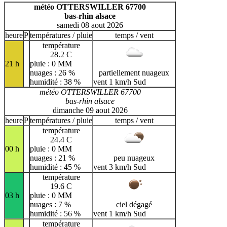
H
I
J
K
L
M
N
météo OTTERSWILLER 67700
bas-rhin alsace
O
P
Q
R
S
T
U
samedi 08 aout 2026
V
W
X
Y
Z
heure
P
températures / pluie
temps / vent
température
28.2 C
21 h
pluie : 0 MM
nuages : 26 %
partiellement nuageux
humidité : 38 %
vent 1 km/h Sud
météo OTTERSWILLER 67700
bas-rhin alsace
dimanche 09 aout 2026
heure
P
températures / pluie
temps / vent
température
24.4 C
00 h
pluie : 0 MM
nuages : 21 %
peu nuageux
humidité : 45 %
vent 3 km/h Sud
température
19.6 C
03 h
pluie : 0 MM
nuages : 7 %
ciel dégagé
humidité : 56 %
vent 1 km/h Sud
température