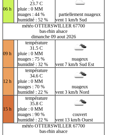
23.7 C
06 h
pluie : 0 MM
nuages : 44 %
partiellement nuageux
humidité : 52 %
vent 1 km/h Sud
météo OTTERSWILLER 67700
bas-rhin alsace
dimanche 09 aout 2026
température
31.5 C
09 h
pluie : 0 MM
nuages : 75 %
nuageux
humidité : 32 %
vent 7 km/h Sud Est
température
34.6 C
12 h
pluie : 0 MM
nuages : 70 %
nuageux
humidité : 22 %
vent 3 km/h Nord
température
35.8 C
15 h
pluie : 0 MM
nuages : 90 %
couvert
humidité : 22 %
vent 13 km/h Ouest
météo OTTERSWILLER 67700
bas-rhin alsace