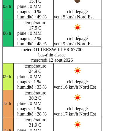
15.4 C
03 h
pluie : 0 MM
nuages : 0 %
ciel dégagé
humidité : 49 %
vent 5 km/h Nord Est
température
17.5 C
06 h
pluie : 0 MM
nuages : 2 %
ciel dégagé
humidité : 48 %
vent 9 km/h Nord Est
météo OTTERSWILLER 67700
bas-rhin alsace
mercredi 12 aout 2026
température
24.9 C
09 h
pluie : 0 MM
nuages : 1 %
ciel dégagé
humidité : 33 %
vent 16 km/h Nord Est
température
30.2 C
12 h
pluie : 0 MM
nuages : 1 %
ciel dégagé
humidité : 28 %
vent 17 km/h Nord Est
température
31.9 C
15 h
pluie : 0 MM