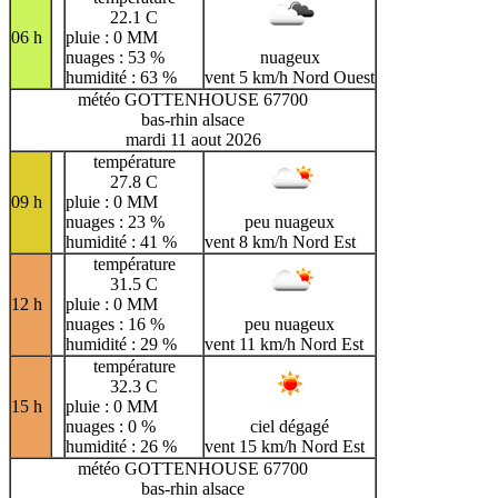
22.1 C
06 h
pluie : 0 MM
nuages : 53 %
nuageux
humidité : 63 %
vent 5 km/h Nord Ouest
météo GOTTENHOUSE 67700
bas-rhin alsace
mardi 11 aout 2026
température
27.8 C
09 h
pluie : 0 MM
nuages : 23 %
peu nuageux
humidité : 41 %
vent 8 km/h Nord Est
température
31.5 C
12 h
pluie : 0 MM
nuages : 16 %
peu nuageux
humidité : 29 %
vent 11 km/h Nord Est
température
32.3 C
15 h
pluie : 0 MM
nuages : 0 %
ciel dégagé
humidité : 26 %
vent 15 km/h Nord Est
météo GOTTENHOUSE 67700
bas-rhin alsace