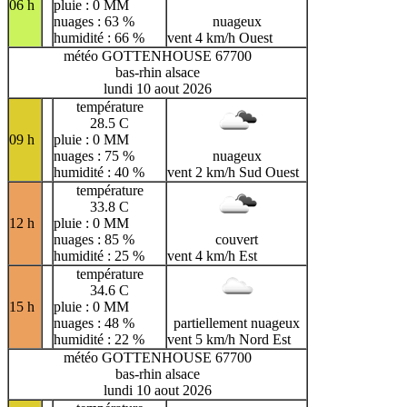
06 h
pluie : 0 MM
nuages : 63 %
nuageux
humidité : 66 %
vent 4 km/h Ouest
météo GOTTENHOUSE 67700
bas-rhin alsace
lundi 10 aout 2026
température
28.5 C
09 h
pluie : 0 MM
nuages : 75 %
nuageux
humidité : 40 %
vent 2 km/h Sud Ouest
température
33.8 C
12 h
pluie : 0 MM
nuages : 85 %
couvert
humidité : 25 %
vent 4 km/h Est
température
34.6 C
15 h
pluie : 0 MM
nuages : 48 %
partiellement nuageux
humidité : 22 %
vent 5 km/h Nord Est
météo GOTTENHOUSE 67700
bas-rhin alsace
lundi 10 aout 2026