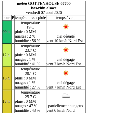
H
I
J
K
L
M
N
météo GOTTENHOUSE 67700
bas-rhin alsace
O
P
Q
R
S
T
U
vendredi 07 aout 2026
V
W
X
Y
Z
heure
P
températures / pluie
temps / vent
température
19 C
09 h
pluie : 0 MM
nuages : 2 %
ciel dégagé
humidité : 56 %
vent 10 km/h Nord Est
température
23.7 C
12 h
pluie : 0 MM
nuages : 1 %
ciel dégagé
humidité : 41 %
vent 7 km/h Nord Est
température
28.1 C
15 h
pluie : 0 MM
nuages : 1 %
ciel dégagé
humidité : 27 %
vent 7 km/h Nord Est
température
25.7 C
18 h
pluie : 0 MM
nuages : 47 %
partiellement nuageux
humidité : 43 %
vent 6 km/h Nord