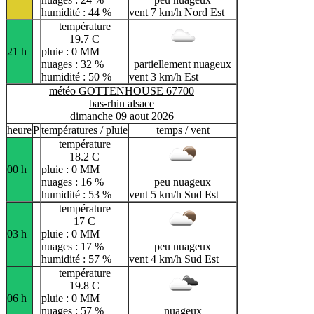
humidité : 44 %
vent 7 km/h Nord Est
température
19.7 C
21 h
pluie : 0 MM
nuages : 32 %
partiellement nuageux
humidité : 50 %
vent 3 km/h Est
météo GOTTENHOUSE 67700
bas-rhin alsace
dimanche 09 aout 2026
heure
P
températures / pluie
temps / vent
température
18.2 C
00 h
pluie : 0 MM
nuages : 16 %
peu nuageux
humidité : 53 %
vent 5 km/h Sud Est
température
17 C
03 h
pluie : 0 MM
nuages : 17 %
peu nuageux
humidité : 57 %
vent 4 km/h Sud Est
température
19.8 C
06 h
pluie : 0 MM
nuages : 57 %
nuageux