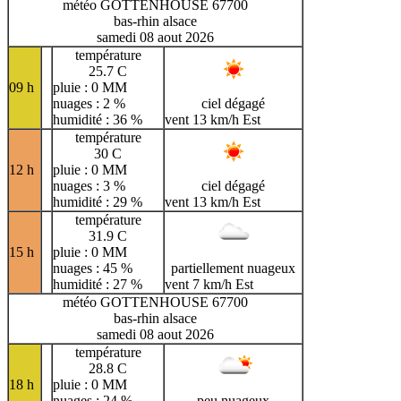
météo GOTTENHOUSE 67700
bas-rhin alsace
samedi 08 aout 2026
température
25.7 C
09 h
pluie : 0 MM
nuages : 2 %
ciel dégagé
humidité : 36 %
vent 13 km/h Est
température
30 C
12 h
pluie : 0 MM
nuages : 3 %
ciel dégagé
humidité : 29 %
vent 13 km/h Est
température
31.9 C
15 h
pluie : 0 MM
nuages : 45 %
partiellement nuageux
humidité : 27 %
vent 7 km/h Est
météo GOTTENHOUSE 67700
bas-rhin alsace
samedi 08 aout 2026
température
28.8 C
18 h
pluie : 0 MM
nuages : 24 %
peu nuageux