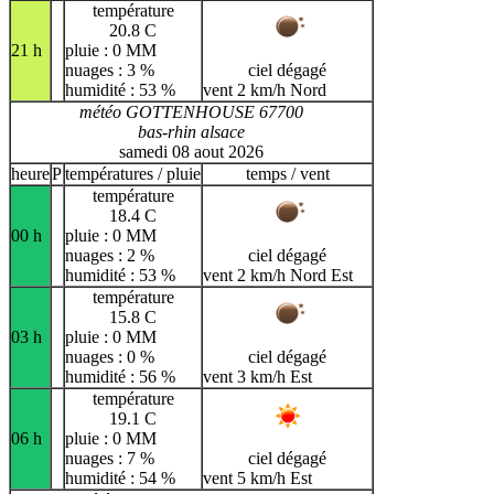
température
20.8 C
21 h
pluie : 0 MM
nuages : 3 %
ciel dégagé
humidité : 53 %
vent 2 km/h Nord
météo GOTTENHOUSE 67700
bas-rhin alsace
samedi 08 aout 2026
heure
P
températures / pluie
temps / vent
température
18.4 C
00 h
pluie : 0 MM
nuages : 2 %
ciel dégagé
humidité : 53 %
vent 2 km/h Nord Est
température
15.8 C
03 h
pluie : 0 MM
nuages : 0 %
ciel dégagé
humidité : 56 %
vent 3 km/h Est
température
19.1 C
06 h
pluie : 0 MM
nuages : 7 %
ciel dégagé
humidité : 54 %
vent 5 km/h Est