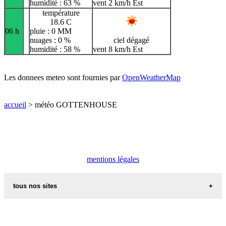
humidité : 63 %
vent 2 km/h Est
température
18.6 C
06 h
pluie : 0 MM
nuages : 0 %
ciel dégagé
humidité : 58 %
vent 8 km/h Est
Les donnees meteo sont fournies par
OpenWeatherMap
accueil
> météo GOTTENHOUSE
mentions légales
tous nos sites
commune de france