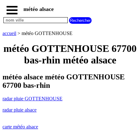
météo alsace
accueil
radar
pluie
accueil
> météo GOTTENHOUSE
GOTTENHOUSE
carte
météo GOTTENHOUSE 67700
météo
alsace
bas-rhin météo alsace
radar
pluie
alsace
météo alsace météo GOTTENHOUSE
carte
67700 bas-rhin
météo
france
radar pluie GOTTENHOUSE
météo
villes
radar pluie alsace
et
villages
commencant
par
carte météo alsace
A
B
C
D
E
F
G