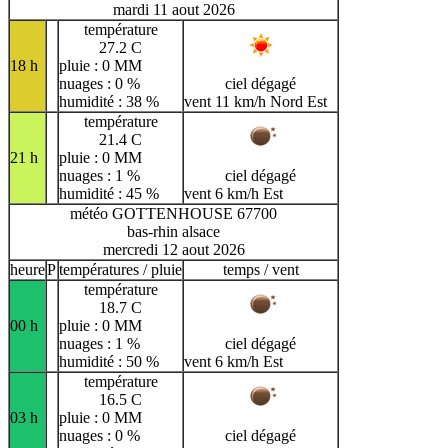
mardi 11 aout 2026
température
27.2 C
18 h
pluie : 0 MM
nuages : 0 %
ciel dégagé
humidité : 38 %
vent 11 km/h Nord Est
température
21.4 C
21 h
pluie : 0 MM
nuages : 1 %
ciel dégagé
humidité : 45 %
vent 6 km/h Est
météo GOTTENHOUSE 67700
bas-rhin alsace
mercredi 12 aout 2026
heure
P
températures / pluie
temps / vent
température
18.7 C
00 h
pluie : 0 MM
nuages : 1 %
ciel dégagé
humidité : 50 %
vent 6 km/h Est
température
16.5 C
03 h
pluie : 0 MM
nuages : 0 %
ciel dégagé