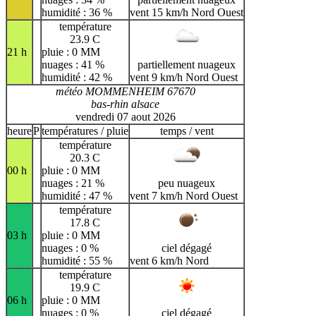
humidité : 36 %
vent 15 km/h Nord Ouest
température
23.9 C
21 h
pluie : 0 MM
nuages : 41 %
partiellement nuageux
humidité : 42 %
vent 9 km/h Nord Ouest
météo MOMMENHEIM 67670
bas-rhin alsace
vendredi 07 aout 2026
heure
P
températures / pluie
temps / vent
température
20.3 C
00 h
pluie : 0 MM
nuages : 21 %
peu nuageux
humidité : 47 %
vent 7 km/h Nord Ouest
température
17.8 C
03 h
pluie : 0 MM
nuages : 0 %
ciel dégagé
humidité : 55 %
vent 6 km/h Nord
température
19.9 C
06 h
pluie : 0 MM
nuages : 0 %
ciel dégagé