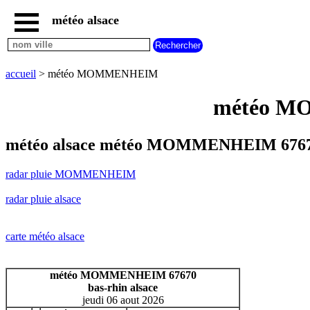
météo alsace
accueil
radar
pluie
accueil
> météo MOMMENHEIM
MOMMENHEIM
carte
météo MO
météo
alsace
radar
météo alsace météo MOMMENHEIM 67670
pluie
alsace
radar pluie MOMMENHEIM
carte
météo
radar pluie alsace
france
météo
villes
carte météo alsace
et
villages
commencant
météo MOMMENHEIM 67670
par
bas-rhin alsace
A
B
C
D
E
F
G
jeudi 06 aout 2026