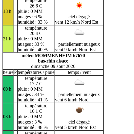
température
26.6 C
18 h
pluie : 0 MM
nuages : 6 %
ciel dégagé
humidité : 33 %
vent 12 km/h Nord Est
température
20.4 C
21 h
pluie : 0 MM
nuages : 33 %
partiellement nuageux
humidité : 40 %
vent 9 km/h Nord Est
météo MOMMENHEIM 67670
bas-rhin alsace
dimanche 09 aout 2026
heure
P
températures / pluie
temps / vent
température
17.7 C
00 h
pluie : 0 MM
nuages : 33 %
partiellement nuageux
humidité : 41 %
vent 6 km/h Nord
température
16.1 C
03 h
pluie : 0 MM
nuages : 3 %
ciel dégagé
humidité : 48 %
vent 5 km/h Nord Est
température