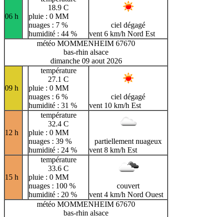
18.9 C
06 h
pluie : 0 MM
nuages : 7 %
ciel dégagé
humidité : 44 %
vent 6 km/h Nord Est
météo MOMMENHEIM 67670
bas-rhin alsace
dimanche 09 aout 2026
température
27.1 C
09 h
pluie : 0 MM
nuages : 6 %
ciel dégagé
humidité : 31 %
vent 10 km/h Est
température
32.4 C
12 h
pluie : 0 MM
nuages : 39 %
partiellement nuageux
humidité : 24 %
vent 8 km/h Est
température
33.6 C
15 h
pluie : 0 MM
nuages : 100 %
couvert
humidité : 20 %
vent 4 km/h Nord Ouest
météo MOMMENHEIM 67670
bas-rhin alsace