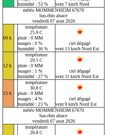
humidité : 53 %
vent 7 km/h Nord
météo MOMMENHEIM 67670
bas-rhin alsace
vendredi 07 aout 2026
température
25.9 C
09 h
pluie : 0 MM
nuages : 0 %
ciel dégagé
humidité : 36 %
vent 13 km/h Nord Est
température
29.5 C
12 h
pluie : 0 MM
nuages : 1 %
ciel dégagé
humidité : 27 %
vent 11 km/h Nord Est
température
30.8 C
15 h
pluie : 0 MM
nuages : 4 %
ciel dégagé
humidité : 23 %
vent 9 km/h Nord Est
météo MOMMENHEIM 67670
bas-rhin alsace
vendredi 07 aout 2026
température
28.8 C