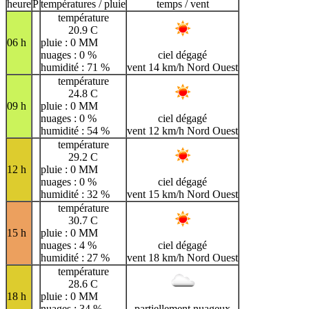
H
I
J
K
L
M
N
heure
P
températures / pluie
temps / vent
température
O
P
Q
R
S
T
U
20.9 C
06 h
pluie : 0 MM
V
W
X
Y
Z
nuages : 0 %
ciel dégagé
humidité : 71 %
vent 14 km/h Nord Ouest
température
24.8 C
09 h
pluie : 0 MM
nuages : 0 %
ciel dégagé
humidité : 54 %
vent 12 km/h Nord Ouest
température
29.2 C
12 h
pluie : 0 MM
nuages : 0 %
ciel dégagé
humidité : 32 %
vent 15 km/h Nord Ouest
température
30.7 C
15 h
pluie : 0 MM
nuages : 4 %
ciel dégagé
humidité : 27 %
vent 18 km/h Nord Ouest
température
28.6 C
18 h
pluie : 0 MM
nuages : 34 %
partiellement nuageux