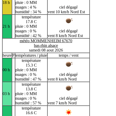
18 h
pluie : 0 MM
nuages : 4 %
ciel dégagé
humidité : 34 %
vent 10 km/h Nord Est
température
17.8 C
21 h
pluie : 0 MM
nuages : 0 %
ciel dégagé
humidité : 42 %
vent 8 km/h Nord Est
météo MOMMENHEIM 67670
bas-rhin alsace
samedi 08 aout 2026
heure
P
températures / pluie
temps / vent
température
15.3 C
00 h
pluie : 0 MM
nuages : 0 %
ciel dégagé
humidité : 47 %
vent 8 km/h Nord
température
13.8 C
03 h
pluie : 0 MM
nuages : 0 %
ciel dégagé
humidité : 57 %
vent 7 km/h Nord
température
16.6 C