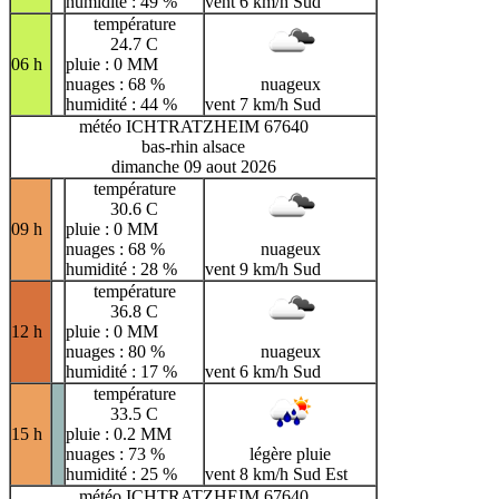
humidité : 49 %
vent 6 km/h Sud
température
24.7 C
06 h
pluie : 0 MM
nuages : 68 %
nuageux
humidité : 44 %
vent 7 km/h Sud
météo ICHTRATZHEIM 67640
bas-rhin alsace
dimanche 09 aout 2026
température
30.6 C
09 h
pluie : 0 MM
nuages : 68 %
nuageux
humidité : 28 %
vent 9 km/h Sud
température
36.8 C
12 h
pluie : 0 MM
nuages : 80 %
nuageux
humidité : 17 %
vent 6 km/h Sud
température
33.5 C
15 h
pluie : 0.2 MM
nuages : 73 %
légère pluie
humidité : 25 %
vent 8 km/h Sud Est
météo ICHTRATZHEIM 67640