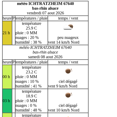
H
I
J
K
L
M
N
météo ICHTRATZHEIM 67640
bas-rhin alsace
O
P
Q
R
S
T
U
vendredi 07 aout 2026
V
W
X
Y
Z
heure
P
températures / pluie
temps / vent
température
25.9 C
21 h
pluie : 0 MM
nuages : 20 %
peu nuageux
humidité : 38 %
vent 14 km/h Nord
météo ICHTRATZHEIM 67640
bas-rhin alsace
samedi 08 aout 2026
heure
P
températures / pluie
temps / vent
température
23.2 C
00 h
pluie : 0 MM
nuages : 10 %
ciel dégagé
humidité : 41 %
vent 9 km/h Nord
température
18.9 C
03 h
pluie : 0 MM
nuages : 0 %
ciel dégagé
humidité : 48 %
vent 10 km/h Nord
température