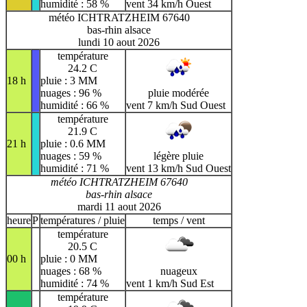
humidité : 58 %
vent 34 km/h Ouest
météo ICHTRATZHEIM 67640
bas-rhin alsace
lundi 10 aout 2026
température
24.2 C
18 h
pluie : 3 MM
nuages : 96 %
pluie modérée
humidité : 66 %
vent 7 km/h Sud Ouest
température
21.9 C
21 h
pluie : 0.6 MM
nuages : 59 %
légère pluie
humidité : 71 %
vent 13 km/h Sud Ouest
météo ICHTRATZHEIM 67640
bas-rhin alsace
mardi 11 aout 2026
heure
P
températures / pluie
temps / vent
température
20.5 C
00 h
pluie : 0 MM
nuages : 68 %
nuageux
humidité : 74 %
vent 1 km/h Sud Est
température