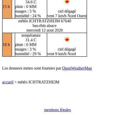
34.6 C
15 h
pluie : 0 MM
nuages : 5 %
ciel dégagé
humidité : 24 %
vent 7 km/h Nord Ouest
météo ICHTRATZHEIM 67640
bas-rhin alsace
mercredi 12 aout 2026
température
31.4 C
18 h
pluie : 0 MM
nuages : 3 %
ciel dégagé
humidité : 29 %
vent 9 km/h Nord
Les donnees meteo sont fournies par
OpenWeatherMap
accueil
> météo ICHTRATZHEIM
mentions légales