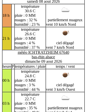
samedi 08 aout 2026
température
30.6 C
18 h
pluie : 0 MM
nuages : 32 %
partiellement nuageux
humidité : 23 %
vent 10 km/h Nord
température
26.6 C
21 h
pluie : 0 MM
nuages : 4 %
ciel dégagé
humidité : 37 %
vent 7 km/h Nord
météo ICHTRATZHEIM 67640
bas-rhin alsace
dimanche 09 aout 2026
heure
P
températures / pluie
temps / vent
température
24.8 C
00 h
pluie : 0 MM
nuages : 3 %
ciel dégagé
humidité : 44 %
vent 3 km/h Ouest
température
22.7 C
03 h
pluie : 0 MM
nuages : 35 %
partiellement nuageux