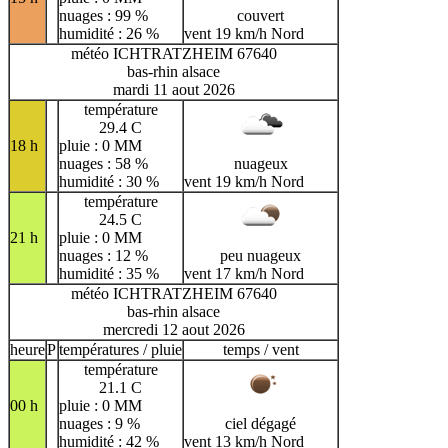
nuages : 99 %
couvert
humidité : 26 %
vent 19 km/h Nord
météo ICHTRATZHEIM 67640
bas-rhin alsace
mardi 11 aout 2026
température
29.4 C
18 h
pluie : 0 MM
nuages : 58 %
nuageux
humidité : 30 %
vent 19 km/h Nord
température
24.5 C
21 h
pluie : 0 MM
nuages : 12 %
peu nuageux
humidité : 35 %
vent 17 km/h Nord
météo ICHTRATZHEIM 67640
bas-rhin alsace
mercredi 12 aout 2026
heure
P
températures / pluie
temps / vent
température
21.1 C
00 h
pluie : 0 MM
nuages : 9 %
ciel dégagé
humidité : 42 %
vent 13 km/h Nord