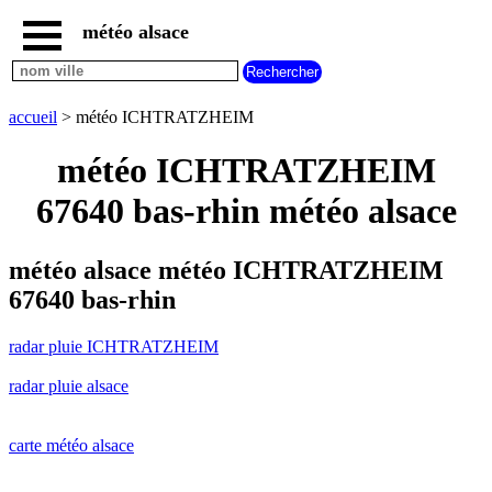
météo alsace
accueil
radar
pluie
accueil
> météo ICHTRATZHEIM
ICHTRATZHEIM
carte
météo ICHTRATZHEIM
météo
alsace
67640 bas-rhin météo alsace
radar
pluie
alsace
météo alsace météo ICHTRATZHEIM
carte
67640 bas-rhin
météo
france
radar pluie ICHTRATZHEIM
météo
villes
radar pluie alsace
et
villages
commencant
par
carte météo alsace
A
B
C
D
E
F
G