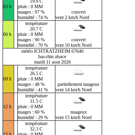
19.9 C
03 h
pluie : 0 MM
nuages : 97 %
couvert
humidité : 74 %
vent 2 km/h Nord
température
20.7 C
06 h
pluie : 0 MM
nuages : 90 %
couvert
humidité : 70 %
vent 10 km/h Nord
météo ICHTRATZHEIM 67640
bas-rhin alsace
mardi 11 aout 2026
température
26.5 C
09 h
pluie : 0 MM
nuages : 48 %
partiellement nuageux
humidité : 41 %
vent 14 km/h Nord
température
31.5 C
12 h
pluie : 0 MM
nuages : 60 %
nuageux
humidité : 29 %
vent 15 km/h Nord
température
32.3 C
15 h
pluie : 0 MM