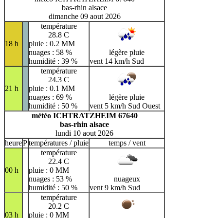
bas-rhin alsace
dimanche 09 aout 2026
température
28.8 C
18 h
pluie : 0.2 MM
nuages : 58 %
légère pluie
humidité : 39 %
vent 14 km/h Sud
température
24.3 C
21 h
pluie : 0.1 MM
nuages : 69 %
légère pluie
humidité : 50 %
vent 5 km/h Sud Ouest
météo ICHTRATZHEIM 67640
bas-rhin alsace
lundi 10 aout 2026
heure
P
températures / pluie
temps / vent
température
22.4 C
00 h
pluie : 0 MM
nuages : 53 %
nuageux
humidité : 50 %
vent 9 km/h Sud
température
20.2 C
03 h
pluie : 0 MM