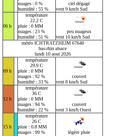
nuages : 0 %
ciel dégagé
humidité : 55 %
vent 9 km/h Sud
température
22.2 C
06 h
pluie : 0 MM
nuages : 23 %
peu nuageux
humidité : 51 %
vent 10 km/h Sud
météo ICHTRATZHEIM 67640
bas-rhin alsace
lundi 10 aout 2026
température
29.9 C
09 h
pluie : 0 MM
nuages : 92 %
couvert
humidité : 33 %
vent 8 km/h Sud
température
36 C
12 h
pluie : 0 MM
nuages : 94 %
couvert
humidité : 22 %
vent 3 km/h Ouest
température
26 C
15 h
pluie : 0.8 MM
nuages : 99 %
légère pluie