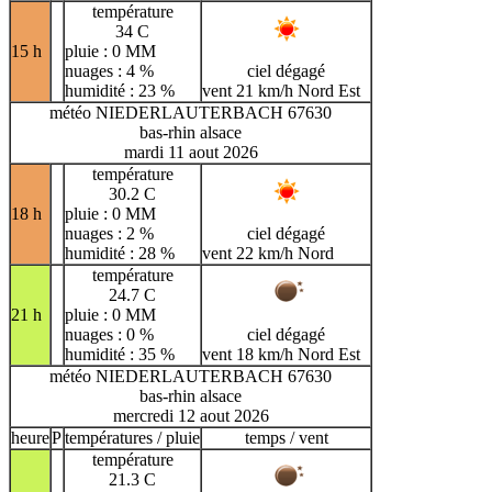
température
34 C
15 h
pluie : 0 MM
nuages : 4 %
ciel dégagé
humidité : 23 %
vent 21 km/h Nord Est
météo NIEDERLAUTERBACH 67630
bas-rhin alsace
mardi 11 aout 2026
température
30.2 C
18 h
pluie : 0 MM
nuages : 2 %
ciel dégagé
humidité : 28 %
vent 22 km/h Nord
température
24.7 C
21 h
pluie : 0 MM
nuages : 0 %
ciel dégagé
humidité : 35 %
vent 18 km/h Nord Est
météo NIEDERLAUTERBACH 67630
bas-rhin alsace
mercredi 12 aout 2026
heure
P
températures / pluie
temps / vent
température
21.3 C