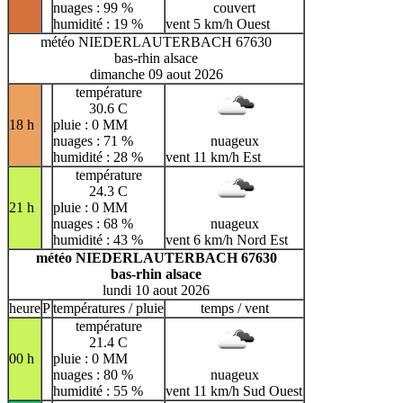
nuages : 99 %
couvert
humidité : 19 %
vent 5 km/h Ouest
météo NIEDERLAUTERBACH 67630
bas-rhin alsace
dimanche 09 aout 2026
température
30.6 C
18 h
pluie : 0 MM
nuages : 71 %
nuageux
humidité : 28 %
vent 11 km/h Est
température
24.3 C
21 h
pluie : 0 MM
nuages : 68 %
nuageux
humidité : 43 %
vent 6 km/h Nord Est
météo NIEDERLAUTERBACH 67630
bas-rhin alsace
lundi 10 aout 2026
heure
P
températures / pluie
temps / vent
température
21.4 C
00 h
pluie : 0 MM
nuages : 80 %
nuageux
humidité : 55 %
vent 11 km/h Sud Ouest