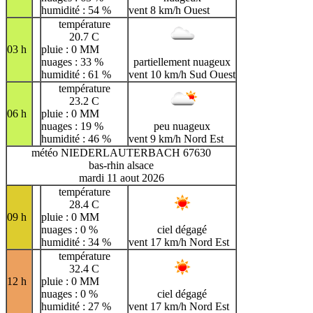
humidité : 54 %
vent 8 km/h Ouest
température
20.7 C
03 h
pluie : 0 MM
nuages : 33 %
partiellement nuageux
humidité : 61 %
vent 10 km/h Sud Ouest
température
23.2 C
06 h
pluie : 0 MM
nuages : 19 %
peu nuageux
humidité : 46 %
vent 9 km/h Nord Est
météo NIEDERLAUTERBACH 67630
bas-rhin alsace
mardi 11 aout 2026
température
28.4 C
09 h
pluie : 0 MM
nuages : 0 %
ciel dégagé
humidité : 34 %
vent 17 km/h Nord Est
température
32.4 C
12 h
pluie : 0 MM
nuages : 0 %
ciel dégagé
humidité : 27 %
vent 17 km/h Nord Est