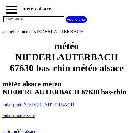
météo alsace
accueil
radar
pluie
accueil
> météo NIEDERLAUTERBACH
NIEDERLAUTERBACH
carte
météo
météo
alsace
NIEDERLAUTERBACH
radar
67630 bas-rhin météo alsace
pluie
alsace
carte
météo alsace météo
météo
france
NIEDERLAUTERBACH 67630 bas-rhin
météo
villes
radar pluie NIEDERLAUTERBACH
et
villages
commencant
radar pluie alsace
par
A
B
C
D
E
F
G
carte météo alsace