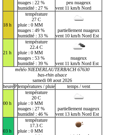
nuages : 22 %
peu nuageux
humidité : 27 %
vent 11 km/h Nord
température
27 C
18 h
pluie : 0 MM
nuages : 49 %
partiellement nuageux
humidité : 33 %
vent 10 km/h Nord Est
température
22.4 C
21 h
pluie : 0 MM
nuages : 53 %
nuageux
humidité : 39 %
vent 11 km/h Nord Est
météo NIEDERLAUTERBACH 67630
bas-rhin alsace
samedi 08 aout 2026
heure
P
températures / pluie
temps / vent
température
20 C
00 h
pluie : 0 MM
nuages : 27 %
partiellement nuageux
humidité : 46 %
vent 13 km/h Nord Est
température
17.3 C
03 h
pluie : 0 MM