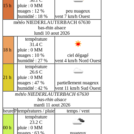
36.1 C
15 h
pluie : 0 MM
nuages : 12 %
peu nuageux
humidité : 18 %
vent 7 km/h Ouest
météo NIEDERLAUTERBACH 67630
bas-rhin alsace
lundi 10 aout 2026
température
31.4 C
18 h
pluie : 0 MM
nuages : 10 %
ciel dégagé
humidité : 27 %
vent 4 km/h Nord Ouest
température
26.6 C
21 h
pluie : 0 MM
nuages : 47 %
partiellement nuageux
humidité : 42 %
vent 11 km/h Sud Ouest
météo NIEDERLAUTERBACH 67630
bas-rhin alsace
mardi 11 aout 2026
heure
P
températures / pluie
temps / vent
température
23.2 C
00 h
pluie : 0 MM
nuages : 63 %
nuageux