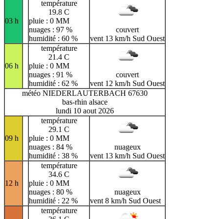
température
19.8 C
03 h
pluie : 0 MM
nuages : 97 %
couvert
humidité : 60 %
vent 13 km/h Sud Ouest
température
21.4 C
06 h
pluie : 0 MM
nuages : 91 %
couvert
humidité : 62 %
vent 12 km/h Sud Ouest
météo NIEDERLAUTERBACH 67630
bas-rhin alsace
lundi 10 aout 2026
température
29.1 C
09 h
pluie : 0 MM
nuages : 84 %
nuageux
humidité : 38 %
vent 13 km/h Sud Ouest
température
34.6 C
12 h
pluie : 0 MM
nuages : 80 %
nuageux
humidité : 22 %
vent 8 km/h Sud Ouest
température