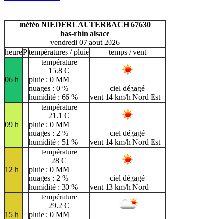
H
I
J
K
L
M
N
O
P
Q
R
S
T
U
météo NIEDERLAUTERBACH 67630
V
W
X
Y
Z
bas-rhin alsace
vendredi 07 aout 2026
heure
P
températures / pluie
temps / vent
température
15.8 C
06 h
pluie : 0 MM
nuages : 0 %
ciel dégagé
humidité : 66 %
vent 14 km/h Nord Est
température
21.1 C
09 h
pluie : 0 MM
nuages : 2 %
ciel dégagé
humidité : 51 %
vent 14 km/h Nord Est
température
28 C
12 h
pluie : 0 MM
nuages : 2 %
ciel dégagé
humidité : 30 %
vent 13 km/h Nord
température
29.2 C
15 h
pluie : 0 MM