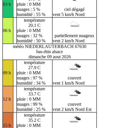
03 h
pluie : 0 MM
nuages : 5 %
ciel dégagé
humidité : 55 %
vent 5 km/h Nord
température
20.1 C
06 h
pluie : 0 MM
nuages : 32 %
partiellement nuageux
humidité : 50 %
vent 2 km/h Nord
météo NIEDERLAUTERBACH 67630
bas-rhin alsace
dimanche 09 aout 2026
température
27.9 C
09 h
pluie : 0 MM
nuages : 97 %
couvert
humidité : 34 %
vent 1 km/h Nord
température
33.7 C
12 h
pluie : 0 MM
nuages : 99 %
couvert
humidité : 25 %
vent 2 km/h Nord Est
température
35.2 C
15 h
pluie : 0 MM