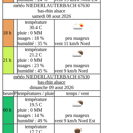
météo NIEDERLAUTERBACH 67630
bas-rhin alsace
samedi 08 aout 2026
température
30.4 C
18 h
pluie : 0 MM
nuages : 18 %
peu nuageux
humidité : 35 %
vent 11 km/h Nord
température
21.2 C
21 h
pluie : 0 MM
nuages : 23 %
peu nuageux
humidité : 45 %
vent 9 km/h Nord
météo NIEDERLAUTERBACH 67630
bas-rhin alsace
dimanche 09 aout 2026
heure
P
températures / pluie
temps / vent
température
19.5 C
00 h
pluie : 0 MM
nuages : 14 %
peu nuageux
humidité : 49 %
vent 9 km/h Nord Est
température
17.7 C