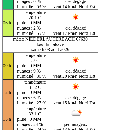
nuages : 0 %
ciel dégagé
humidité : 53 %
vent 14 km/h Nord Est
température
20.1 C
06 h
pluie : 0 MM
nuages : 2 %
ciel dégagé
humidité : 55 %
vent 17 km/h Nord Est
météo NIEDERLAUTERBACH 67630
bas-rhin alsace
samedi 08 aout 2026
température
27 C
09 h
pluie : 0 MM
nuages : 9 %
ciel dégagé
humidité : 36 %
vent 20 km/h Nord Est
température
31.2 C
12 h
pluie : 0 MM
nuages : 6 %
ciel dégagé
humidité : 27 %
vent 15 km/h Nord Est
température
33.1 C
15 h
pluie : 0 MM
nuages : 24 %
peu nuageux
humidité : 24 %
vent 13 km/h Nord Est