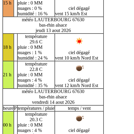
15 h
pluie : 0 MM
nuages : 0 %
ciel dégagé
humidité : 16 %
vent 15 km/h Est
météo LAUTERBOURG 67630
bas-rhin alsace
jeudi 13 aout 2026
température
29.6 C
18 h
pluie : 0 MM
nuages : 1 %
ciel dégagé
humidité : 24 %
vent 10 km/h Nord Est
température
22.8 C
21 h
pluie : 0 MM
nuages : 4 %
ciel dégagé
humidité : 35 %
vent 12 km/h Nord Est
météo LAUTERBOURG 67630
bas-rhin alsace
vendredi 14 aout 2026
heure
P
températures / pluie
temps / vent
température
20.3 C
00 h
pluie : 0 MM
nuages : 4 %
ciel dégagé