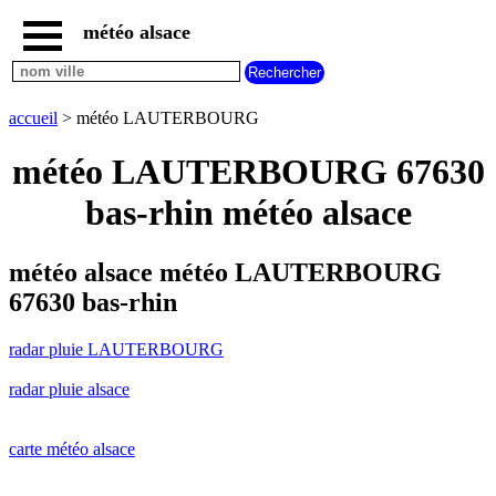
météo alsace
accueil
radar
pluie
accueil
> météo LAUTERBOURG
LAUTERBOURG
carte
météo LAUTERBOURG 67630
météo
alsace
bas-rhin météo alsace
radar
pluie
alsace
météo alsace météo LAUTERBOURG
carte
67630 bas-rhin
météo
france
radar pluie LAUTERBOURG
météo
villes
radar pluie alsace
et
villages
commencant
par
carte météo alsace
A
B
C
D
E
F
G