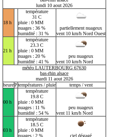
lundi 10 aout 2026
température
31 C
18 h
pluie : 0 MM
nuages : 36 %
partiellement nuageux
humidité : 31 %
vent 10 km/h Nord Ouest
température
23.3 C
21 h
pluie : 0 MM
nuages : 20 %
peu nuageux
humidité : 41 %
vent 10 km/h Nord
météo LAUTERBOURG 67630
bas-rhin alsace
mardi 11 aout 2026
heure
P
températures / pluie
temps / vent
température
19.8 C
00 h
pluie : 0 MM
nuages : 11 %
peu nuageux
humidité : 54 %
vent 11 km/h Nord
température
18.5 C
03 h
pluie : 0 MM
nuages : 2 %
ciel dégagé