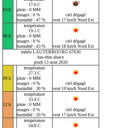
17.6 C
03 h
pluie : 0 MM
nuages : 0 %
ciel dégagé
humidité : 47 %
vent 17 km/h Nord Est
température
19.1 C
06 h
pluie : 0 MM
nuages : 0 %
ciel dégagé
humidité : 43 %
vent 18 km/h Nord Est
météo LAUTERBOURG 67630
bas-rhin alsace
jeudi 13 aout 2026
température
27.3 C
09 h
pluie : 0 MM
nuages : 0 %
ciel dégagé
humidité : 30 %
vent 19 km/h Nord Est
température
33.4 C
12 h
pluie : 0 MM
nuages : 0 %
ciel dégagé
humidité : 20 %
vent 17 km/h Nord Est
température
34.8 C