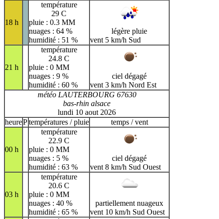
température
29 C
18 h
pluie : 0.3 MM
nuages : 64 %
légère pluie
humidité : 51 %
vent 5 km/h Sud
température
24.8 C
21 h
pluie : 0 MM
nuages : 9 %
ciel dégagé
humidité : 60 %
vent 3 km/h Nord Est
météo LAUTERBOURG 67630
bas-rhin alsace
lundi 10 aout 2026
heure
P
températures / pluie
temps / vent
température
22.9 C
00 h
pluie : 0 MM
nuages : 5 %
ciel dégagé
humidité : 63 %
vent 8 km/h Sud Ouest
température
20.6 C
03 h
pluie : 0 MM
nuages : 40 %
partiellement nuageux
humidité : 65 %
vent 10 km/h Sud Ouest