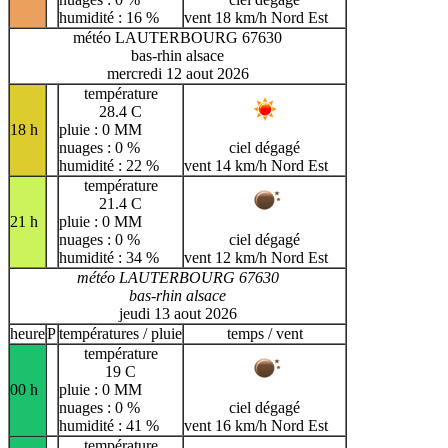
humidité : 16 %
vent 18 km/h Nord Est
météo LAUTERBOURG 67630
bas-rhin alsace
mercredi 12 aout 2026
température
28.4 C
18 h
pluie : 0 MM
nuages : 0 %
ciel dégagé
humidité : 22 %
vent 14 km/h Nord Est
température
21.4 C
21 h
pluie : 0 MM
nuages : 0 %
ciel dégagé
humidité : 34 %
vent 12 km/h Nord Est
météo LAUTERBOURG 67630
bas-rhin alsace
jeudi 13 aout 2026
heure
P
températures / pluie
temps / vent
température
19 C
00 h
pluie : 0 MM
nuages : 0 %
ciel dégagé
humidité : 41 %
vent 16 km/h Nord Est
température