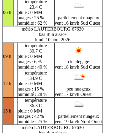
température
23.4 C
06 h
pluie : 0 MM
nuages : 25 %
partiellement nuageux
humidité : 62 %
vent 16 km/h Sud Ouest
météo LAUTERBOURG 67630
bas-rhin alsace
lundi 10 aout 2026
température
30.7 C
09 h
pluie : 0 MM
nuages : 6 %
ciel dégagé
humidité : 40 %
vent 18 km/h Sud Ouest
température
34.9 C
12 h
pluie : 0 MM
nuages : 15 %
peu nuageux
humidité : 28 %
vent 17 km/h Ouest
température
36.3 C
15 h
pluie : 0 MM
nuages : 42 %
partiellement nuageux
humidité : 25 %
vent 19 km/h Nord Ouest
météo LAUTERBOURG 67630
bas-rhin alsace