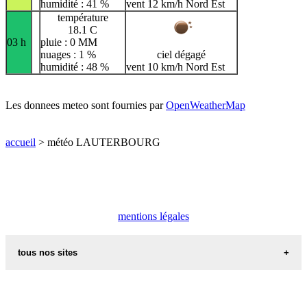
humidité : 41 %
vent 12 km/h Nord Est
température
18.1 C
03 h
pluie : 0 MM
nuages : 1 %
ciel dégagé
humidité : 48 %
vent 10 km/h Nord Est
Les donnees meteo sont fournies par
OpenWeatherMap
accueil
> météo LAUTERBOURG
mentions légales
tous nos sites
commune de france