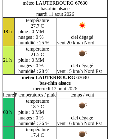
météo LAUTERBOURG 67630
bas-rhin alsace
mardi 11 aout 2026
température
27.7 C
18 h
pluie : 0 MM
nuages : 0 %
ciel dégagé
humidité : 25 %
vent 20 km/h Nord
température
21.5 C
21 h
pluie : 0 MM
nuages : 0 %
ciel dégagé
humidité : 28 %
vent 15 km/h Nord Est
météo LAUTERBOURG 67630
bas-rhin alsace
mercredi 12 aout 2026
heure
P
températures / pluie
temps / vent
température
18.7 C
00 h
pluie : 0 MM
nuages : 0 %
ciel dégagé
humidité : 36 %
vent 16 km/h Nord Est
température
17.4 C