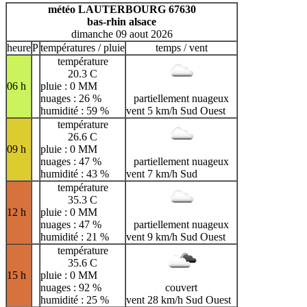
H
I
J
K
L
M
N
météo LAUTERBOURG 67630
bas-rhin alsace
O
P
Q
R
S
T
U
dimanche 09 aout 2026
V
W
X
Y
Z
heure
P
températures / pluie
temps / vent
température
20.3 C
06 h
pluie : 0 MM
nuages : 26 %
partiellement nuageux
humidité : 59 %
vent 5 km/h Sud Ouest
température
26.6 C
09 h
pluie : 0 MM
nuages : 47 %
partiellement nuageux
humidité : 43 %
vent 7 km/h Sud
température
35.3 C
12 h
pluie : 0 MM
nuages : 47 %
partiellement nuageux
humidité : 21 %
vent 9 km/h Sud Ouest
température
35.6 C
15 h
pluie : 0 MM
nuages : 92 %
couvert
humidité : 25 %
vent 28 km/h Sud Ouest