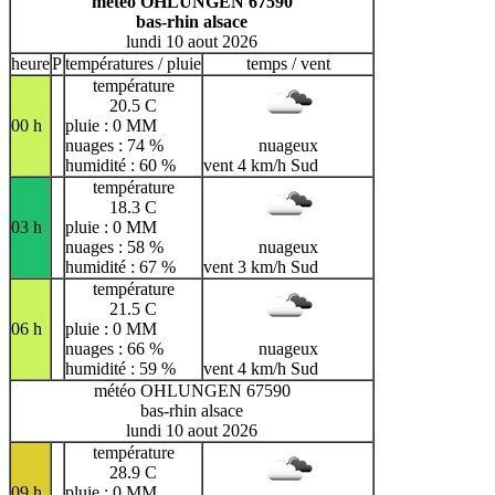
météo OHLUNGEN 67590
bas-rhin alsace
lundi 10 aout 2026
heure
P
températures / pluie
temps / vent
température
20.5 C
00 h
pluie : 0 MM
nuages : 74 %
nuageux
humidité : 60 %
vent 4 km/h Sud
température
18.3 C
03 h
pluie : 0 MM
nuages : 58 %
nuageux
humidité : 67 %
vent 3 km/h Sud
température
21.5 C
06 h
pluie : 0 MM
nuages : 66 %
nuageux
humidité : 59 %
vent 4 km/h Sud
météo OHLUNGEN 67590
bas-rhin alsace
lundi 10 aout 2026
température
28.9 C
09 h
pluie : 0 MM