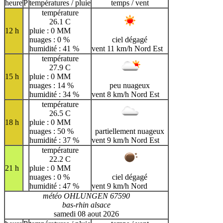
H
I
J
K
L
M
N
heure
P
températures / pluie
temps / vent
température
O
P
Q
R
S
T
U
26.1 C
12 h
pluie : 0 MM
V
W
X
Y
Z
nuages : 0 %
ciel dégagé
humidité : 41 %
vent 11 km/h Nord Est
température
27.9 C
15 h
pluie : 0 MM
nuages : 14 %
peu nuageux
humidité : 34 %
vent 8 km/h Nord Est
température
26.5 C
18 h
pluie : 0 MM
nuages : 50 %
partiellement nuageux
humidité : 37 %
vent 9 km/h Nord Est
température
22.2 C
21 h
pluie : 0 MM
nuages : 0 %
ciel dégagé
humidité : 47 %
vent 9 km/h Nord
météo OHLUNGEN 67590
bas-rhin alsace
samedi 08 aout 2026