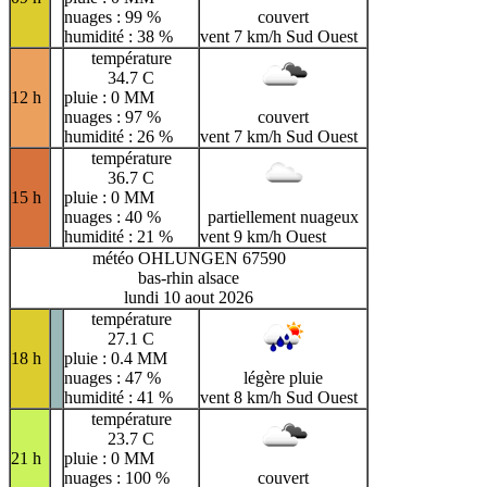
nuages : 99 %
couvert
humidité : 38 %
vent 7 km/h Sud Ouest
température
34.7 C
12 h
pluie : 0 MM
nuages : 97 %
couvert
humidité : 26 %
vent 7 km/h Sud Ouest
température
36.7 C
15 h
pluie : 0 MM
nuages : 40 %
partiellement nuageux
humidité : 21 %
vent 9 km/h Ouest
météo OHLUNGEN 67590
bas-rhin alsace
lundi 10 aout 2026
température
27.1 C
18 h
pluie : 0.4 MM
nuages : 47 %
légère pluie
humidité : 41 %
vent 8 km/h Sud Ouest
température
23.7 C
21 h
pluie : 0 MM
nuages : 100 %
couvert