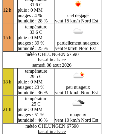
31.6 C
12 h
pluie : 0 MM
nuages : 4 %
ciel dégagé
humidité : 28 %
vent 15 km/h Nord Est
température
33.6 C
15 h
pluie : 0 MM
nuages : 39 %
partiellement nuageux
humidité : 25 %
vent 9 km/h Nord Est
météo OHLUNGEN 67590
bas-rhin alsace
samedi 08 aout 2026
température
29.5 C
18 h
pluie : 0 MM
nuages : 23 %
peu nuageux
humidité : 36 %
vent 11 km/h Nord Est
température
25 C
21 h
pluie : 0 MM
nuages : 51 %
nuageux
humidité : 46 %
vent 10 km/h Nord Est
météo OHLUNGEN 67590
bas-rhin alsace