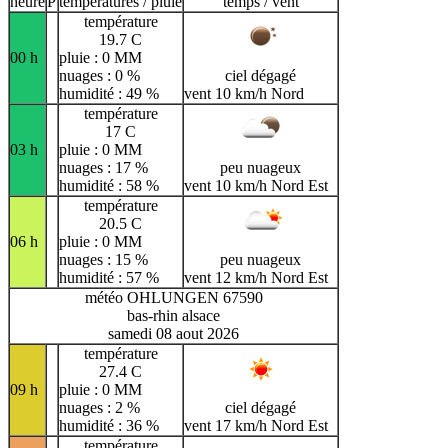
heure
P
températures / pluie
temps / vent
température
19.7 C
00 h
pluie : 0 MM
nuages : 0 %
ciel dégagé
humidité : 49 %
vent 10 km/h Nord
température
17 C
03 h
pluie : 0 MM
nuages : 17 %
peu nuageux
humidité : 58 %
vent 10 km/h Nord Est
température
20.5 C
06 h
pluie : 0 MM
nuages : 15 %
peu nuageux
humidité : 57 %
vent 12 km/h Nord Est
météo OHLUNGEN 67590
bas-rhin alsace
samedi 08 aout 2026
température
27.4 C
09 h
pluie : 0 MM
nuages : 2 %
ciel dégagé
humidité : 36 %
vent 17 km/h Nord Est
température