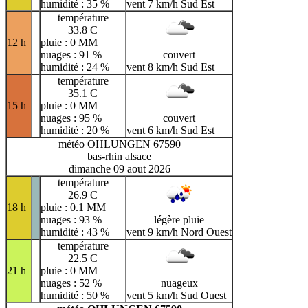
humidité : 35 %
vent 7 km/h Sud Est
température
33.8 C
12 h
pluie : 0 MM
nuages : 91 %
couvert
humidité : 24 %
vent 8 km/h Sud Est
température
35.1 C
15 h
pluie : 0 MM
nuages : 95 %
couvert
humidité : 20 %
vent 6 km/h Sud Est
météo OHLUNGEN 67590
bas-rhin alsace
dimanche 09 aout 2026
température
26.9 C
18 h
pluie : 0.1 MM
nuages : 93 %
légère pluie
humidité : 43 %
vent 9 km/h Nord Ouest
température
22.5 C
21 h
pluie : 0 MM
nuages : 52 %
nuageux
humidité : 50 %
vent 5 km/h Sud Ouest