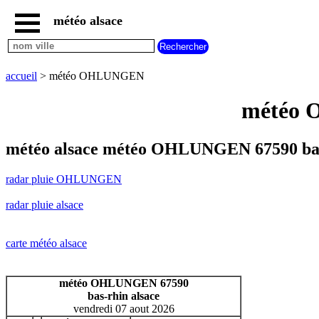
météo alsace
accueil
radar
pluie
accueil
> météo OHLUNGEN
OHLUNGEN
carte
météo 
météo
alsace
radar
météo alsace météo OHLUNGEN 67590 ba
pluie
alsace
radar pluie OHLUNGEN
carte
météo
radar pluie alsace
france
météo
villes
carte météo alsace
et
villages
commencant
météo OHLUNGEN 67590
par
bas-rhin alsace
A
B
C
D
E
F
G
vendredi 07 aout 2026