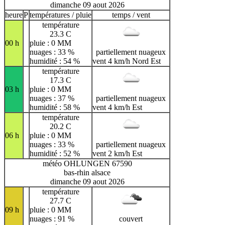
dimanche 09 aout 2026
heure
P
températures / pluie
temps / vent
température
23.3 C
00 h
pluie : 0 MM
nuages : 33 %
partiellement nuageux
humidité : 54 %
vent 4 km/h Nord Est
température
17.3 C
03 h
pluie : 0 MM
nuages : 37 %
partiellement nuageux
humidité : 58 %
vent 4 km/h Est
température
20.2 C
06 h
pluie : 0 MM
nuages : 33 %
partiellement nuageux
humidité : 52 %
vent 2 km/h Est
météo OHLUNGEN 67590
bas-rhin alsace
dimanche 09 aout 2026
température
27.7 C
09 h
pluie : 0 MM
nuages : 91 %
couvert